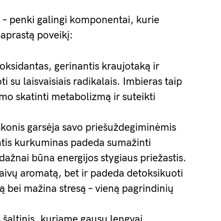
 – penki galingi komponentai, kurie
aprastą poveikį:
ioksidantas, gerinantis kraujotaką ir
 su laisvaisiais radikalais. Imbieras taip
mo skatinti metabolizmą ir suteikti
eskonis garsėja savo priešuždegiminėmis
tis kurkuminas padeda sumažinti
ažnai būna energijos stygiaus priežastis.
gaivų aromatą, bet ir padeda detoksikuoti
ą bei mažina stresą – vieną pagrindinių
 šaltinis, kuriame gausu lengvai