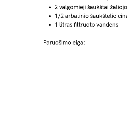
2 valgomieji šaukštai žalio
1/2 arbatinio šaukštelio c
1 litras filtruoto vandens
Paruošimo eiga: