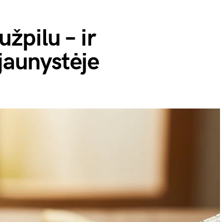
užpilu – ir
 jaunystėje