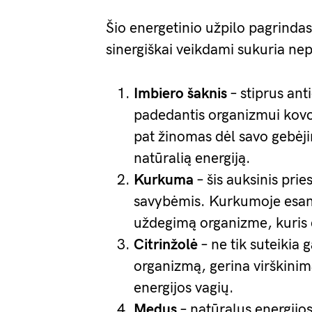
Šio energetinio užpilo pagrindas
sinergiškai veikdami sukuria nep
Imbiero šaknis
– stiprus ant
padedantis organizmui kovoti
pat žinomas dėl savo gebėji
natūralią energiją.
Kurkuma
– šis auksinis pri
savybėmis. Kurkumoje esan
uždegimą organizme, kuris d
Citrinžolė
– ne tik suteikia 
organizmą, gerina virškinim
energijos vagių.
Medus
– natūralus energijos