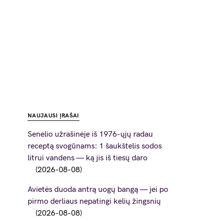
NAUJAUSI ĮRAŠAI
Senelio užrašinėje iš 1976-ųjų radau
receptą svogūnams: 1 šaukštelis sodos
litrui vandens — ką jis iš tiesų daro
2026-08-08
Avietės duoda antrą uogų bangą — jei po
pirmo derliaus nepatingi kelių žingsnių
2026-08-08