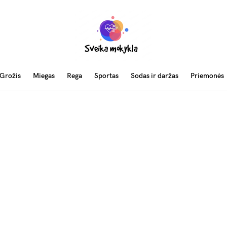
Grožis
Miegas
Rega
Sportas
Sodas ir daržas
Priemonės