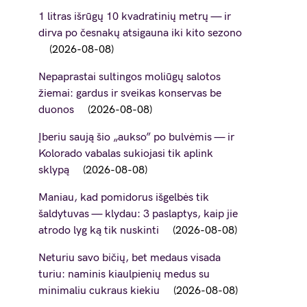
1 litras išrūgų 10 kvadratinių metrų — ir
dirva po česnakų atsigauna iki kito sezono
2026-08-08
Nepaprastai sultingos moliūgų salotos
žiemai: gardus ir sveikas konservas be
duonos
2026-08-08
Įberiu saują šio „aukso” po bulvėmis — ir
Kolorado vabalas sukiojasi tik aplink
sklypą
2026-08-08
Maniau, kad pomidorus išgelbės tik
šaldytuvas — klydau: 3 paslaptys, kaip jie
atrodo lyg ką tik nuskinti
2026-08-08
Neturiu savo bičių, bet medaus visada
turiu: naminis kiaulpienių medus su
minimaliu cukraus kiekiu
2026-08-08