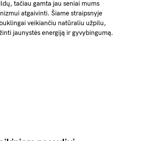
pildų, tačiau gamta jau seniai mums
nizmui atgaivinti. Šiame straipsnyje
buklingai veikiančiu natūraliu užpilu,
ąžinti jaunystės energiją ir gyvybingumą.