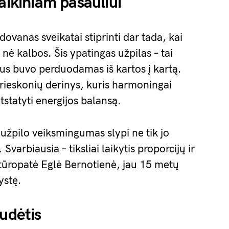
aikiniam pasauliui
vanas sveikatai stiprinti dar tada, kai
nė kalbos. Šis ypatingas užpilas – tai
ius buvo perduodamas iš kartos į kartą.
 prieskonių derinys, kuris harmoningai
tstatyti energijos balansą.
o užpilo veiksmingumas slypi ne tik jo
varbiausia – tiksliai laikytis proporcijų ir
atūropatė Eglė Bernotienė, jau 15 metų
ystę.
udėtis