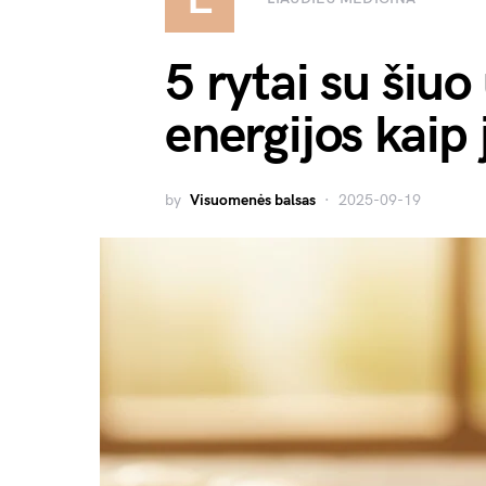
5 rytai su šiuo 
energijos kaip
by
Visuomenės balsas
2025-09-19