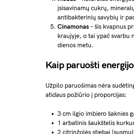
įsisavinamų cukrų, mineralų
antibakterinių savybių ir pa
Cinamonas
– šis kvapnus pr
kraujyje, o tai ypač svarbu n
dienos metu.
Kaip paruošti energijo
Užpilo paruošimas nėra sudėting
atidaus požiūrio į proporcijas:
3 cm ilgio imbiero šaknies g
1 arbatinis šaukštelis kurku
2 citrinžolės stiebai (susmul