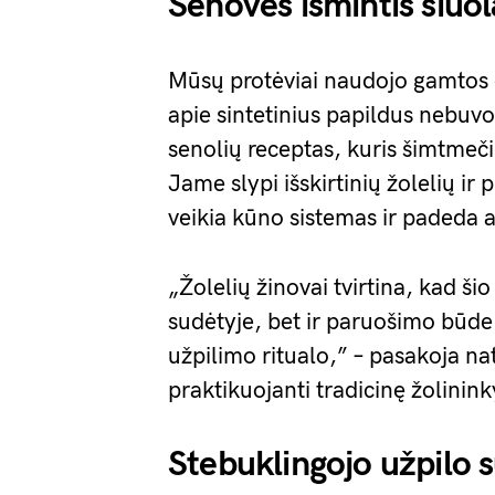
Senovės išmintis šiuol
Mūsų protėviai naudojo gamtos do
apie sintetinius papildus nebuvo 
senolių receptas, kuris šimtmeč
Jame slypi išskirtinių žolelių ir
veikia kūno sistemas ir padeda a
„Žolelių žinovai tvirtina, kad ši
sudėtyje, bet ir paruošimo būde. S
užpilimo ritualo,” – pasakoja n
praktikuojanti tradicinę žolinink
Stebuklingojo užpilo s