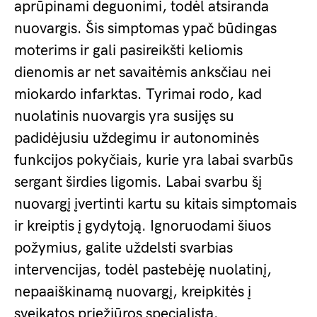
aprūpinami deguonimi, todėl atsiranda
nuovargis. Šis simptomas ypač būdingas
moterims ir gali pasireikšti keliomis
dienomis ar net savaitėmis anksčiau nei
miokardo infarktas. Tyrimai rodo, kad
nuolatinis nuovargis yra susijęs su
padidėjusiu uždegimu ir autonominės
funkcijos pokyčiais, kurie yra labai svarbūs
sergant širdies ligomis. Labai svarbu šį
nuovargį įvertinti kartu su kitais simptomais
ir kreiptis į gydytoją. Ignoruodami šiuos
požymius, galite uždelsti svarbias
intervencijas, todėl pastebėję nuolatinį,
nepaaiškinamą nuovargį, kreipkitės į
sveikatos priežiūros specialistą.