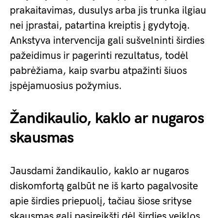
prakaitavimas, dusulys arba jis trunka ilgiau
nei įprastai, patartina kreiptis į gydytoją.
Ankstyva intervencija gali sušvelninti širdies
pažeidimus ir pagerinti rezultatus, todėl
pabrėžiama, kaip svarbu atpažinti šiuos
įspėjamuosius požymius.
Žandikaulio, kaklo ar nugaros
skausmas
Jausdami žandikaulio, kaklo ar nugaros
diskomfortą galbūt ne iš karto pagalvosite
apie širdies priepuolį, tačiau šiose srityse
skausmas gali pasireikšti dėl širdies veiklos