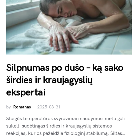
Silpnumas po dušo – ką sako
širdies ir kraujagyslių
ekspertai
by
Romanas
2025-03-31
Staigūs temperatūros svyravimai maudymosi metu gali
sukelti sudėtingas širdies ir kraujagyslių sistemos
reakcijas, kurios pažeidžia fiziologinį stabilumą. Šiltas…