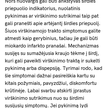
Nors nuovargis gali būti ankstyvas širdies
priepuolio indikatorius, nuolatinis
pykinimas ar virškinimo sutrikimai taip pat
gali pranešti apie artėjantį širdies priepuolį.
Šiuos virškinamojo trakto simptomus galite
atmesti kaip gerybinius, tačiau jie gali būti
miokardo infarkto pranašai. Mechanizmas
susijęs su sumažėjusia kraujo tėkme į širdį,
kuri gali paveikti virškinimo traktą ir sukelti
pykinimą arba dispepsiją. Tyrimai rodo, kad
šie simptomai dažnai pasireiškia kartu su
kitais požymiais, pavyzdžiui, diskomfortu
krūtinėje. Labai svarbu atskirti įprastus
virškinimo sutrikimus nuo su širdimi
susijusių simptomų. Jei pykinimą lydi