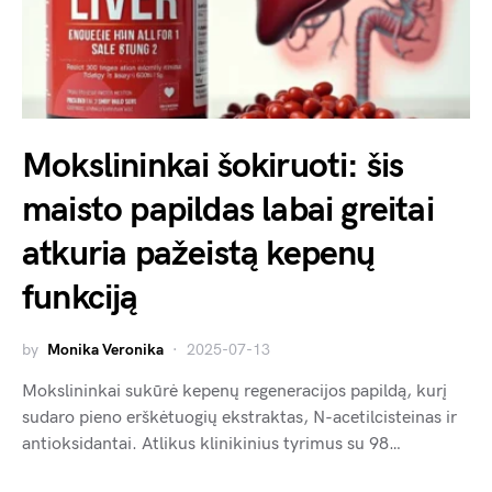
Mokslininkai šokiruoti: šis
maisto papildas labai greitai
atkuria pažeistą kepenų
funkciją
by
Monika Veronika
2025-07-13
Mokslininkai sukūrė kepenų regeneracijos papildą, kurį
sudaro pieno erškėtuogių ekstraktas, N-acetilcisteinas ir
antioksidantai. Atlikus klinikinius tyrimus su 98…