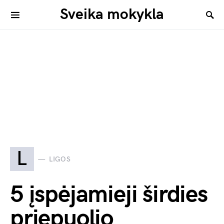
Sveika mokykla
L
LIGOS
5 įspėjamieji širdies
priepuolio