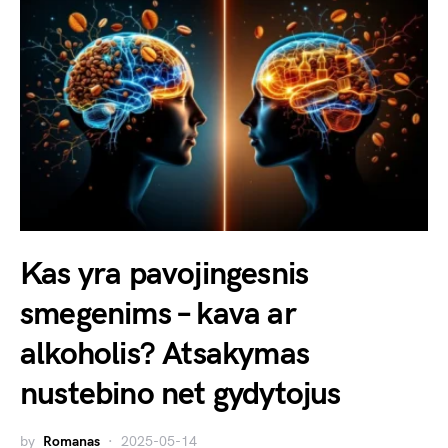
Kas yra pavojingesnis
smegenims – kava ar
alkoholis? Atsakymas
nustebino net gydytojus
by
Romanas
2025-05-14