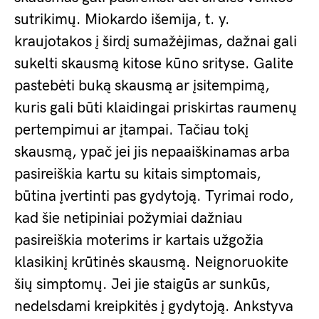
sutrikimų. Miokardo išemija, t. y.
kraujotakos į širdį sumažėjimas, dažnai gali
sukelti skausmą kitose kūno srityse. Galite
pastebėti buką skausmą ar įsitempimą,
kuris gali būti klaidingai priskirtas raumenų
pertempimui ar įtampai. Tačiau tokį
skausmą, ypač jei jis nepaaiškinamas arba
pasireiškia kartu su kitais simptomais,
būtina įvertinti pas gydytoją. Tyrimai rodo,
kad šie netipiniai požymiai dažniau
pasireiškia moterims ir kartais užgožia
klasikinį krūtinės skausmą. Neignoruokite
šių simptomų. Jei jie staigūs ar sunkūs,
nedelsdami kreipkitės į gydytoją. Ankstyva