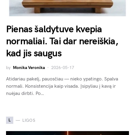
Pienas šaldytuve kvepia
normaliai. Tai dar nereiškia,
kad jis saugus
by
Monika Veronika
2026-05-17
Atidariau pakelį, pauosčiau — nieko ypatingo. Spalva
normali. Konsistencija kaip visada. Įsipyliau į kavą ir
nuėjau dirbti. Po…
L
LIGOS