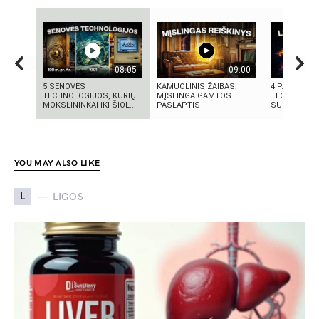
08:05
09:00
5 SENOVĖS
KAMUOLINIS ŽAIBAS:
4 PASAULIN
TECHNOLOGIJOS, KURIŲ
MĮSLINGA GAMTOS
TECHNOLOGI
MOKSLININKAI IKI ŠIOL...
PASLAPTIS
SUKŪRĖ LIET
YOU MAY ALSO LIKE
L
LIGOS