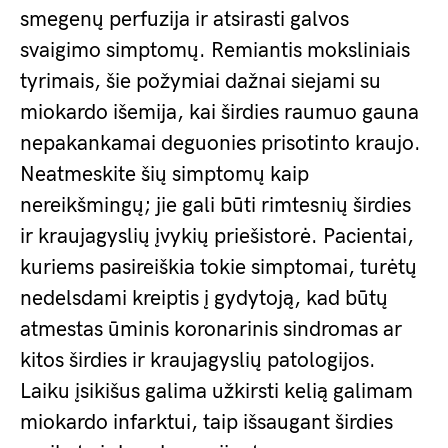
smegenų perfuzija ir atsirasti galvos
svaigimo simptomų. Remiantis moksliniais
tyrimais, šie požymiai dažnai siejami su
miokardo išemija, kai širdies raumuo gauna
nepakankamai deguonies prisotinto kraujo.
Neatmeskite šių simptomų kaip
nereikšmingų; jie gali būti rimtesnių širdies
ir kraujagyslių įvykių priešistorė. Pacientai,
kuriems pasireiškia tokie simptomai, turėtų
nedelsdami kreiptis į gydytoją, kad būtų
atmestas ūminis koronarinis sindromas ar
kitos širdies ir kraujagyslių patologijos.
Laiku įsikišus galima užkirsti kelią galimam
miokardo infarktui, taip išsaugant širdies