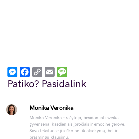
Messenger
Facebook
Copy
Email
Message
Link
Patiko? Pasidalink
Monika Veronika
Monika Veronika – rašytoja, besidominti sveika
gyvensena, kasdieniais įpročiais ir emocine gerove.
Savo tekstuose ji ieško ne tik atsakymų, bet ir
prasmingų klausimų.