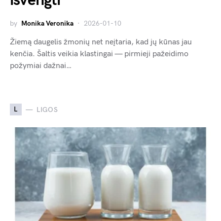
išvengti
by
Monika Veronika
2026-01-10
Žiemą daugelis žmonių net neįtaria, kad jų kūnas jau
kenčia. Šaltis veikia klastingai — pirmieji pažeidimo
požymiai dažnai…
L
LIGOS