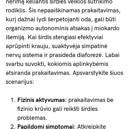
nerimą keliantis širdies veiklos sutrikimo
rodiklis. Šis nepaaiškinamas prakaitavimas,
kurį dažnai lydi šerpetojanti oda, gali būti
organizmo autonominis atsakas į miokardo
išemiją. Kai širdis stengiasi efektyviai
aprūpinti krauju, suaktyvėja simpatinė
nervų sistema ir prasideda diaforezė. Labai
svarbu suvokti, kokiomis aplinkybėmis
atsiranda prakaitavimas. Apsvarstykite šiuos
scenarijus:
Fizinis aktyvumas
: prakaitavimas be
fizinio krūvio gali reikšti širdies
problemas.
Papildomi simptomai
: Atkreipkite