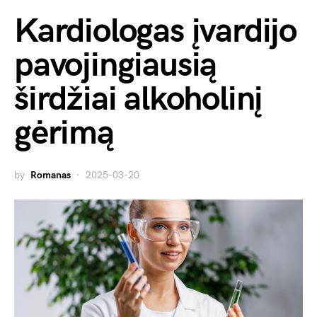
Kardiologas įvardijo
pavojingiausią
širdžiai alkoholinį
gėrimą
by
Romanas
2025-03-20