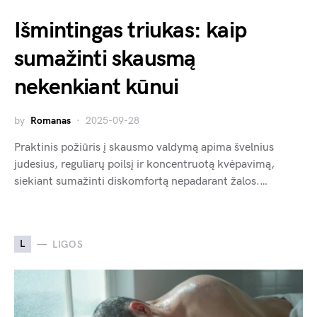
Išmintingas triukas: kaip
sumažinti skausmą
nekenkiant kūnui
by
Romanas
2025-09-28
Praktinis požiūris į skausmo valdymą apima švelnius
judesius, reguliarų poilsį ir koncentruotą kvėpavimą,
siekiant sumažinti diskomfortą nepadarant žalos.…
L
LIGOS