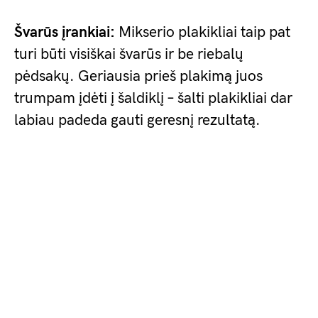
Švarūs įrankiai:
Mikserio plakikliai taip pat
turi būti visiškai švarūs ir be riebalų
pėdsakų. Geriausia prieš plakimą juos
trumpam įdėti į šaldiklį – šalti plakikliai dar
labiau padeda gauti geresnį rezultatą.