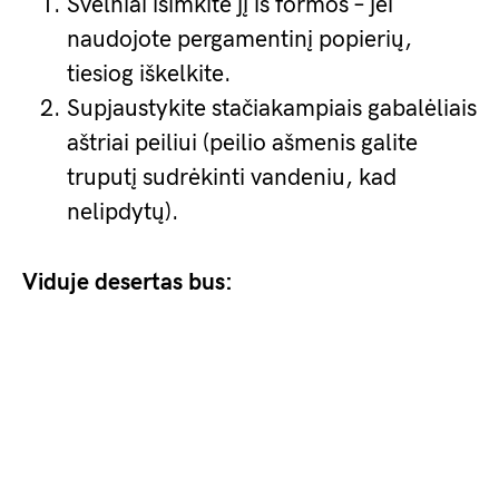
Švelniai išimkite jį iš formos – jei
naudojote pergamentinį popierių,
tiesiog iškelkite.
Supjaustykite stačiakampiais gabalėliais
aštriai peiliui (peilio ašmenis galite
truputį sudrėkinti vandeniu, kad
nelipdytų).
Viduje desertas bus: