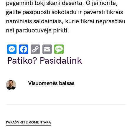
pagaminti tokį skani desertą. O jei norite,
galite pasipuošti šokoladu ir paversti tikrais
naminiais saldainiais, kurie tikrai neprasčiau
nei parduotuvėje pirkti!
Messenger
Facebook
Copy
Email
Message
Link
Patiko? Pasidalink
Visuomenės balsas
PARAŠYKITE KOMENTARĄ