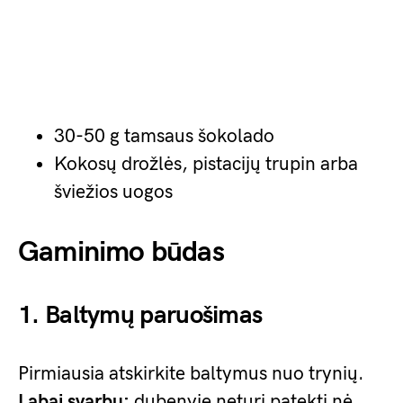
30-50 g tamsaus šokolado
Kokosų drožlės, pistacijų trupin arba
šviežios uogos
Gaminimo būdas
1. Baltymų paruošimas
Pirmiausia atskirkite baltymus nuo trynių.
Labai svarbu:
dubenyje neturi patekti nė