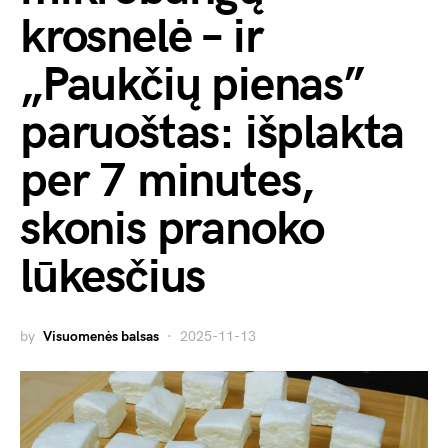
krosnelė – ir
„Paukčių pienas”
paruoštas: išplakta
per 7 minutes,
skonis pranoko
lūkesčius
by
Visuomenės balsas
2025-11-13