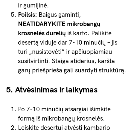
ir gumijinė.
Poilsis:
Baigus gaminti,
NEATIDARYKITE mikrobangų
krosnelės durelių
iš karto. Palikite
desertą viduje dar 7-10 minučių – jis
turi „nusistovėti” ir apčiuopiamiau
susitvirtinti. Staiga atidarius, karšta
garų priešprieša gali suardyti struktūrą.
5. Atvėsinimas ir laikymas
Po 7-10 minučių atsargiai išimkite
formą iš mikrobangų krosnelės.
Leiskite desertui atvėsti kambario