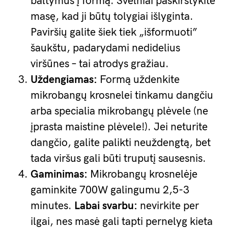
baltymus į formą. Švelniai paskirstykite
masę, kad ji būtų tolygiai išlyginta.
Paviršių galite šiek tiek „išformuoti”
šaukštu, padarydami nedidelius
viršūnes – tai atrodys gražiau.
Uždengiamas:
Formą uždenkite
mikrobangų krosnelei tinkamu dangčiu
arba specialia mikrobangų plėvele (ne
įprasta maistine plėvele!). Jei neturite
dangčio, galite palikti neuždengtą, bet
tada viršus gali būti truputį sausesnis.
Gaminimas:
Mikrobangų krosnelėje
gaminkite 700W galingumu 2,5-3
minutes.
Labai svarbu:
nevirkite per
ilgai, nes masė gali tapti pernelyg kieta