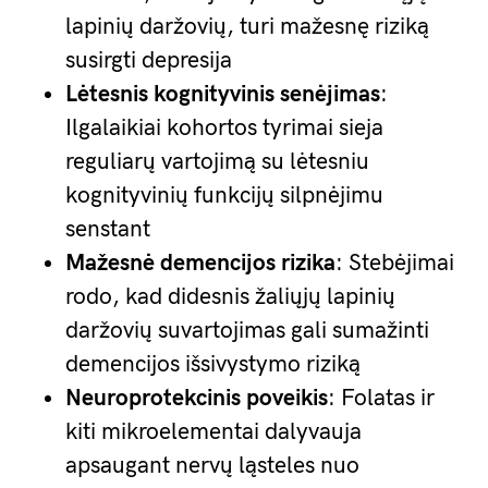
lapinių daržovių, turi mažesnę riziką
susirgti depresija
Lėtesnis kognityvinis senėjimas
:
Ilgalaikiai kohortos tyrimai sieja
reguliarų vartojimą su lėtesniu
kognityvinių funkcijų silpnėjimu
senstant
Mažesnė demencijos rizika
: Stebėjimai
rodo, kad didesnis žaliųjų lapinių
daržovių suvartojimas gali sumažinti
demencijos išsivystymo riziką
Neuroprotekcinis poveikis
: Folatas ir
kiti mikroelementai dalyvauja
apsaugant nervų ląsteles nuo