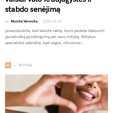
stabdo senėjimą
by
Monika Veronika
2025-03-22
Įsivaizduokite, kad laikote raktą, kuris padeda išlaisvinti
jaunatvišką gyvybingumą per savo mitybą. Mitybos
specialistai pabrėžia, kad uogos, citrusiniai…
M
MITYBA