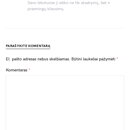
Savo tekstuose ji ieško ne tik atsakymų, bet ir
prasmingų klausimų.
PARAŠYKITE KOMENTARĄ
El. pašto adresas nebus skelbiamas.
Būtini laukeliai pažymėti
*
Komentaras
*