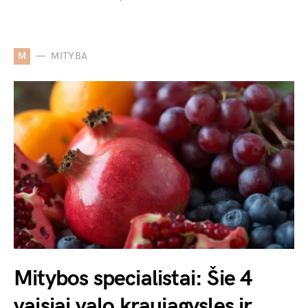
M
MITYBA
Mitybos specialistai: Šie 4
vaisiai valo kraujagysles ir