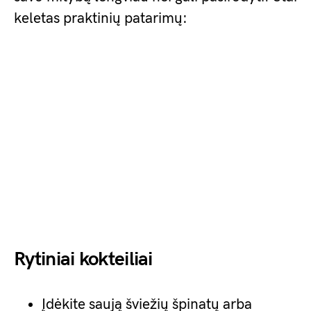
keletas praktinių patarimų:
Rytiniai kokteiliai
Įdėkite saują šviežių špinatų arba