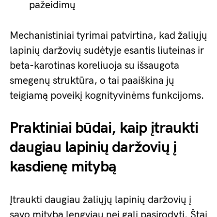
pažeidimų
Mechanistiniai tyrimai patvirtina, kad žaliųjų
lapinių daržovių sudėtyje esantis liuteinas ir
beta-karotinas koreliuoja su išsaugota
smegenų struktūra, o tai paaiškina jų
teigiamą poveikį kognityvinėms funkcijoms.
Praktiniai būdai, kaip įtraukti
daugiau lapinių daržovių į
kasdienę mitybą
Įtraukti daugiau žaliųjų lapinių daržovių į
savo mitybą lengviau nei gali pasirodyti. Štai