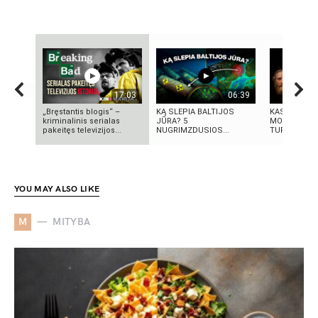
17:03
06:39
„Bręstantis blogis“ –
KĄ SLEPIA BALTIJOS
KAS IŠRADO
kriminalinis serialas
JŪRA? 5
MOKSLININK
pakeitęs televizijos...
NUGRIMZDUSIOS...
TURIME BŪTI
YOU MAY ALSO LIKE
M
MITYBA