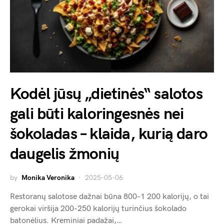
Kodėl jūsų „dietinės“ salotos
gali būti kaloringesnės nei
šokoladas – klaida, kurią daro
daugelis žmonių
by
Monika Veronika
2025-05-06
Restoranų salotose dažnai būna 800-1 200 kalorijų, o tai
gerokai viršija 200-250 kalorijų turinčius šokolado
batonėlius. Kreminiai padažai,…