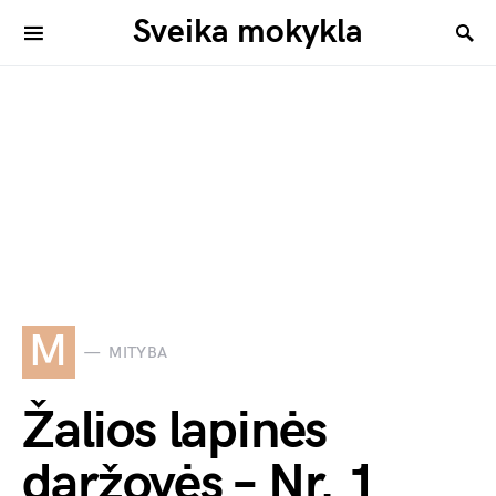
Sveika mokykla
M
MITYBA
Žalios lapinės
daržovės – Nr. 1