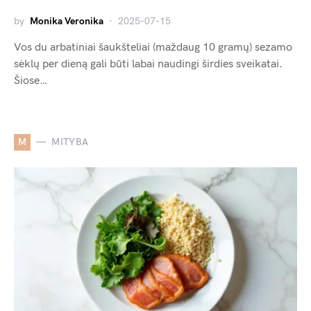
by
Monika Veronika
2025-07-15
Vos du arbatiniai šaukšteliai (maždaug 10 gramų) sezamo
sėklų per dieną gali būti labai naudingi širdies sveikatai.
Šiose…
M
MITYBA