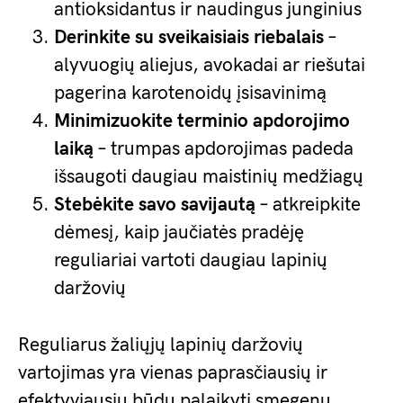
antioksidantus ir naudingus junginius
Derinkite su sveikaisiais riebalais
–
alyvuogių aliejus, avokadai ar riešutai
pagerina karotenoidų įsisavinimą
Minimizuokite terminio apdorojimo
laiką
– trumpas apdorojimas padeda
išsaugoti daugiau maistinių medžiagų
Stebėkite savo savijautą
– atkreipkite
dėmesį, kaip jaučiatės pradėję
reguliariai vartoti daugiau lapinių
daržovių
Reguliarus žaliųjų lapinių daržovių
vartojimas yra vienas paprasčiausių ir
efektyviausių būdų palaikyti smegenų