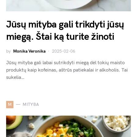
Jūsų mityba gali trikdyti jūsų
miegą. Štai ką turite žinoti
by
Monika Veronika
2025-02-06
Jūsų mityba gali labai sutrikdyti miegą dėl tokių maisto
produktų kaip kofeinas, aštrūs patiekalai ir alkoholis. Tai
sukelia…
M
MITYBA