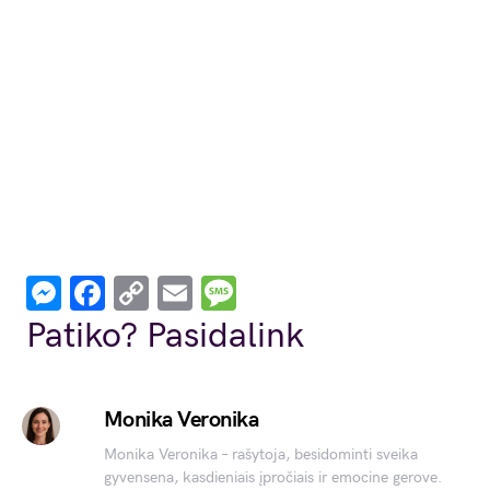
Messenger
Facebook
Copy
Email
Message
Link
Patiko? Pasidalink
Monika Veronika
Monika Veronika – rašytoja, besidominti sveika
gyvensena, kasdieniais įpročiais ir emocine gerove.