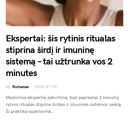
Ekspertai: šis rytinis ritualas
stiprina širdį ir imuninę
sistemą – tai užtrunka vos 2
minutes
by
Romanas
2025-07-03
Medicinos ekspertai patvirtina, kad paprastas 2 minučių
rytinis ritualas stiprina širdies ir imuninės sistemos veiklą.
Ši praktika suaktyvina…