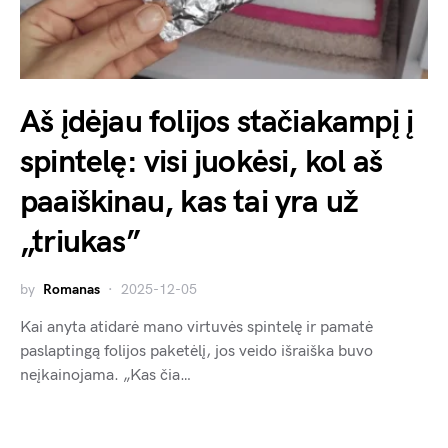
Aš įdėjau folijos stačiakampį į
spintelę: visi juokėsi, kol aš
paaiškinau, kas tai yra už
„triukas”
by
Romanas
2025-12-05
Kai anyta atidarė mano virtuvės spintelę ir pamatė
paslaptingą folijos paketėlį, jos veido išraiška buvo
neįkainojama. „Kas čia…