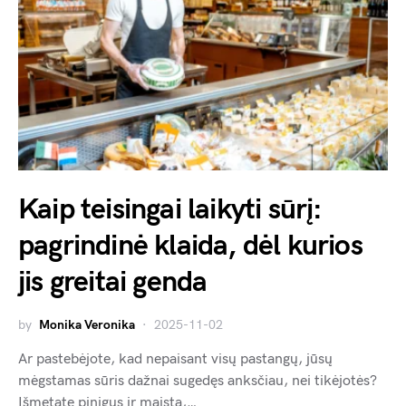
Kaip teisingai laikyti sūrį:
pagrindinė klaida, dėl kurios
jis greitai genda
by
Monika Veronika
2025-11-02
Ar pastebėjote, kad nepaisant visų pastangų, jūsų
mėgstamas sūris dažnai sugedęs anksčiau, nei tikėjotės?
Išmetate pinigus ir maistą,…