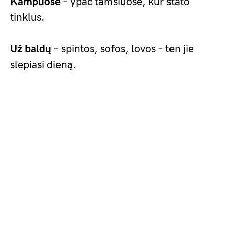
Kampuose
– ypač tamsiuose, kur stato
tinklus.
Už baldų
– spintos, sofos, lovos – ten jie
slepiasi dieną.