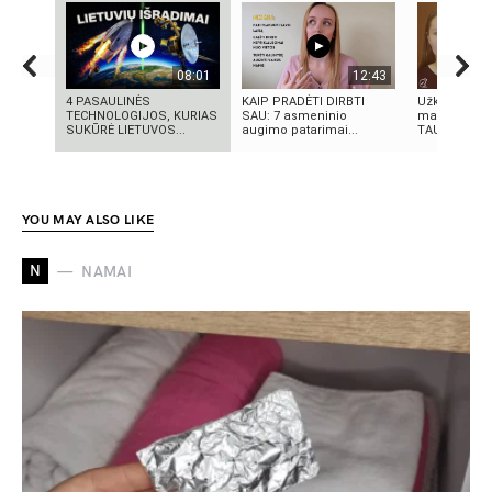
08:01
12:43
4 PASAULINĖS
KAIP PRADĖTI DIRBTI
Užkritę voka
TECHNOLOGIJOS, KURIAS
SAU: 7 asmeninio
makiažo rec
SUKŪRĖ LIETUVOS...
augimo patarimai...
TAU!!! | Ma
YOU MAY ALSO LIKE
N
NAMAI