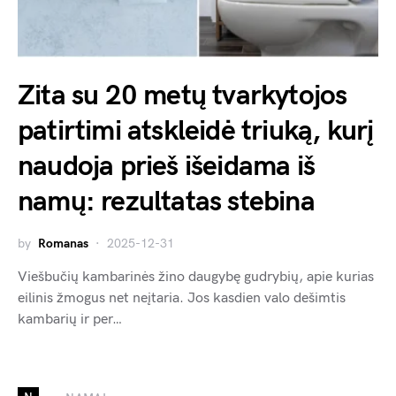
Zita su 20 metų tvarkytojos
patirtimi atskleidė triuką, kurį
naudoja prieš išeidama iš
namų: rezultatas stebina
by
Romanas
2025-12-31
Viešbučių kambarinės žino daugybę gudrybių, apie kurias
eilinis žmogus net neįtaria. Jos kasdien valo dešimtis
kambarių ir per…