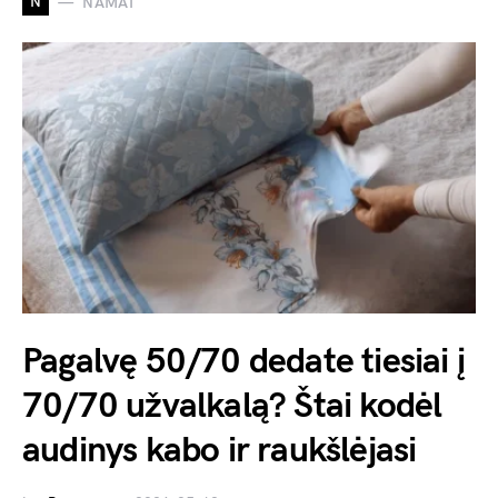
N
NAMAI
Pagalvę 50/70 dedate tiesiai į
70/70 užvalkalą? Štai kodėl
audinys kabo ir raukšlėjasi