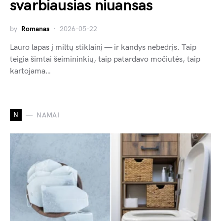
svarbiausias niuansas
by
Romanas
2026-05-22
Lauro lapas į miltų stiklainį — ir kandys nebedrįs. Taip
teigia šimtai šeimininkių, taip patardavo močiutės, taip
kartojama…
N
NAMAI