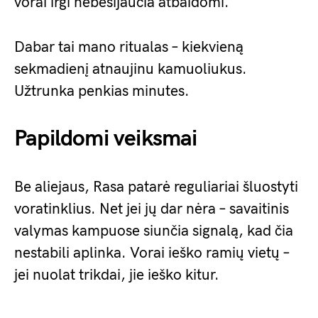
vorai irgi nebesijaučia atbaidomi.
Dabar tai mano ritualas – kiekvieną
sekmadienį atnaujinu kamuoliukus.
Užtrunka penkias minutes.
Papildomi veiksmai
Be aliejaus, Rasa patarė reguliariai šluostyti
voratinklius. Net jei jų dar nėra – savaitinis
valymas kampuose siunčia signalą, kad čia
nestabili aplinka. Vorai ieško ramių vietų –
jei nuolat trikdai, jie ieško kitur.