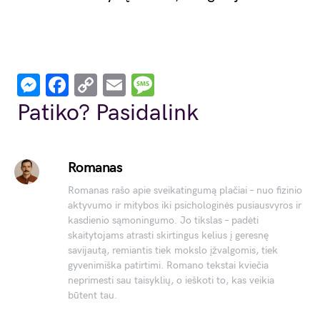
Messenger
Facebook
Copy
Email
Message
Link
Patiko? Pasidalink
Romanas
Romanas rašo apie sveikatingumą plačiai – nuo fizinio
aktyvumo ir mitybos iki psichologinės pusiausvyros ir
kasdienio sąmoningumo. Jo tikslas – padėti
skaitytojams atrasti skirtingus kelius į geresnę
savijautą, remiantis tiek mokslo įžvalgomis, tiek
gyvenimiška patirtimi. Romano tekstai kviečia
neprimesti sau taisyklių, o ieškoti to, kas veikia
būtent tau.