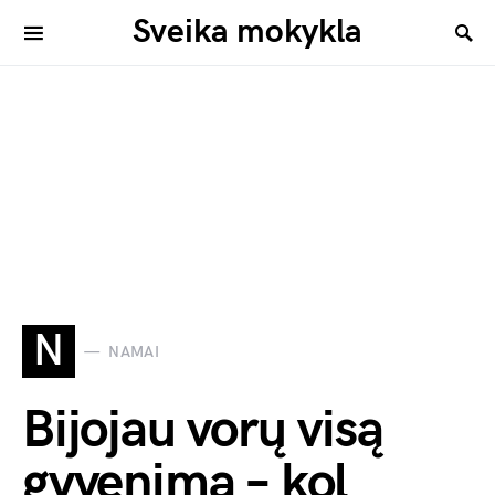
Sveika mokykla
N
NAMAI
Bijojau vorų visą
gyvenimą – kol