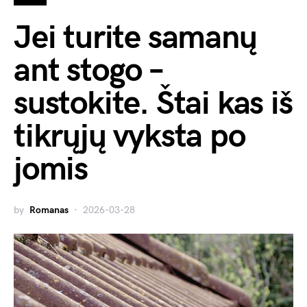
Jei turite samanų
ant stogo –
sustokite. Štai kas iš
tikrųjų vyksta po
jomis
by
Romanas
2026-03-28