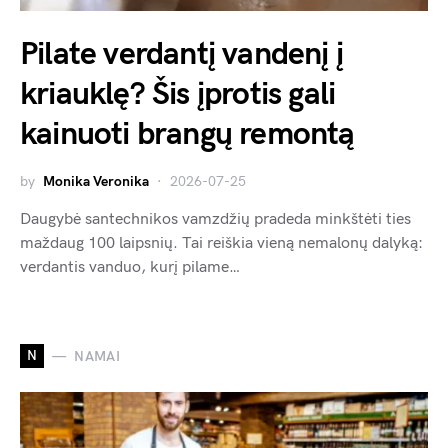
Pilate verdantį vandenį į
kriauklę? Šis įprotis gali
kainuoti brangų remontą
by
Monika Veronika
2026-07-25
Daugybė santechnikos vamzdžių pradeda minkštėti ties
maždaug 100 laipsnių. Tai reiškia vieną nemalonų dalyką:
verdantis vanduo, kurį pilame…
N
NAMAI