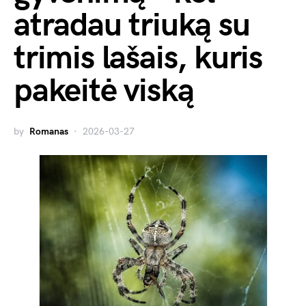
atradau triuką su
trimis lašais, kuris
pakeitė viską
by
Romanas
2026-03-27