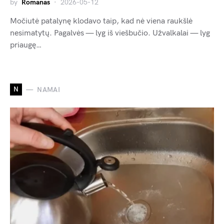
by
Romanas
2026-05-12
Močiutė patalynę klodavo taip, kad nė viena raukšlė
nesimatytų. Pagalvės — lyg iš viešbučio. Užvalkalai — lyg
priaugę…
N
NAMAI