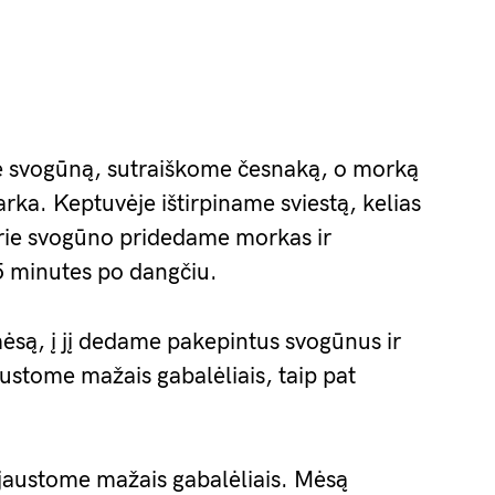
e svogūną, sutraiškome česnaką, o morką
rka. Keptuvėje ištirpiname sviestą, kelias
ie svogūno pridedame morkas ir
5 minutes po dangčiu.
mėsą, į jį dedame pakepintus svogūnus ir
stome mažais gabalėliais, taip pat
jaustome mažais gabalėliais. Mėsą