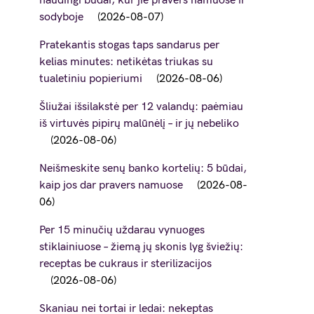
naudingi būdai, kur jie pravers namuose ir
sodyboje
2026-08-07
Pratekantis stogas taps sandarus per
kelias minutes: netikėtas triukas su
tualetiniu popieriumi
2026-08-06
Šliužai išsilakstė per 12 valandų: paėmiau
iš virtuvės pipirų malūnėlį – ir jų nebeliko
2026-08-06
Neišmeskite senų banko kortelių: 5 būdai,
kaip jos dar pravers namuose
2026-08-
06
Per 15 minučių uždarau vynuoges
stiklainiuose – žiemą jų skonis lyg šviežių:
receptas be cukraus ir sterilizacijos
2026-08-06
Skaniau nei tortai ir ledai: nekeptas