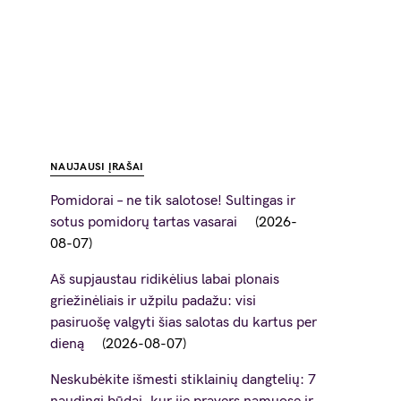
NAUJAUSI ĮRAŠAI
Pomidorai – ne tik salotose! Sultingas ir
sotus pomidorų tartas vasarai
2026-
08-07
Aš supjaustau ridikėlius labai plonais
griežinėliais ir užpilu padažu: visi
pasiruošę valgyti šias salotas du kartus per
dieną
2026-08-07
Neskubėkite išmesti stiklainių dangtelių: 7