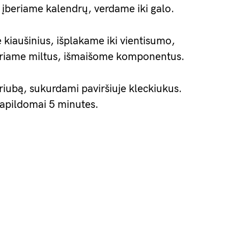
r įberiame kalendrų, verdame iki galo.
 kiaušinius, išplakame iki vientisumo,
beriame miltus, išmaišome komponentus.
 sriubą, sukurdami paviršiuje kleckiukus.
papildomai 5 minutes.