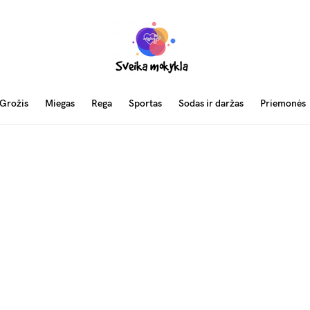
Grožis
Miegas
Rega
Sportas
Sodas ir daržas
Priemonės