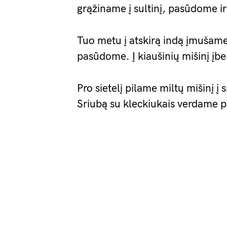
grąžiname į sultinį, pasūdome i
Tuo metu į atskirą indą įmušame
pasūdome. Į kiaušinių mišinį į
Pro sietelį pilame miltų mišinį į
Sriubą su kleckiukais verdame 