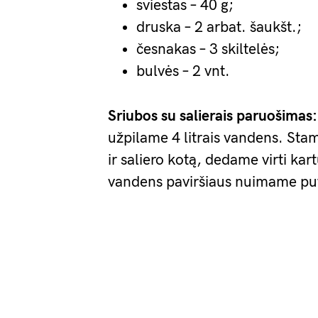
sviestas – 40 g;
druska – 2 arbat. šaukšt.;
česnakas – 3 skiltelės;
bulvės – 2 vnt.
Sriubos su salierais paruošimas:
užpilame 4 litrais vandens. St
ir saliero kotą, dedame virti ka
vandens paviršiaus nuimame pu