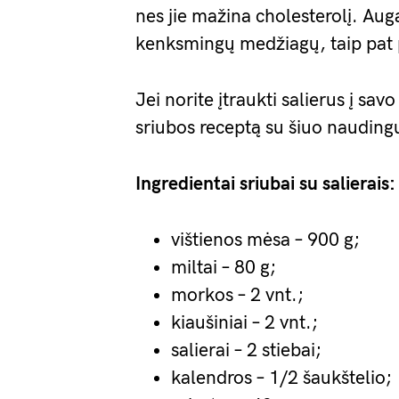
nes jie mažina cholesterolį. Auga
kenksmingų medžiagų, taip pat 
Jei norite įtraukti salierus į sa
sriubos receptą su šiuo nauding
Ingredientai sriubai su salierais:
vištienos mėsa – 900 g;
miltai – 80 g;
morkos – 2 vnt.;
kiaušiniai – 2 vnt.;
salierai – 2 stiebai;
kalendros – 1/2 šaukštelio;