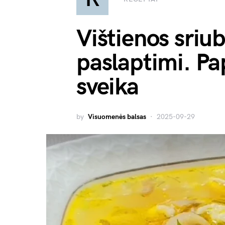
Vištienos sriu
paslaptimi. Pa
sveika
by
Visuomenės balsas
2025-09-29