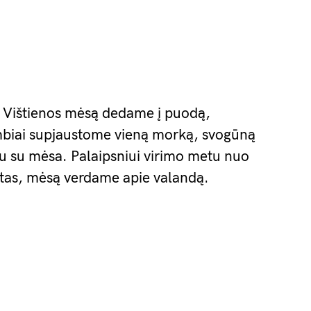
Vištienos mėsą dedame į puodą,
ambiai supjaustome vieną morką, svogūną
rtu su mėsa. Palaipsniui virimo metu nuo
tas, mėsą verdame apie valandą.