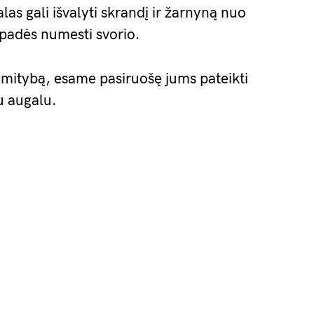
las gali išvalyti skrandį ir žarnyną nuo
padės numesti svorio.
vo mitybą, esame pasiruošę jums pateikti
u augalu.