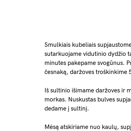
Smulkiais kubeliais supjaustom
sutarkuojame vidutinio dydžio ta
minutes pakepame svogūnus. Pr
česnaką, daržoves troškinkime 
Iš sultinio išimame daržoves ir 
morkas. Nuskustas bulves supjau
dedame į sultinį.
Mėsą atskiriame nuo kaulų, sup