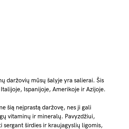
ų daržovių mūsų šalyje yra salierai. Šis
lijoje, Ispanijoje, Amerikoje ir Azijoje.
e šią neįprastą daržovę, nes ji gali
gų vitaminų ir mineralų. Pavyzdžiui,
sergant širdies ir kraujagyslių ligomis,