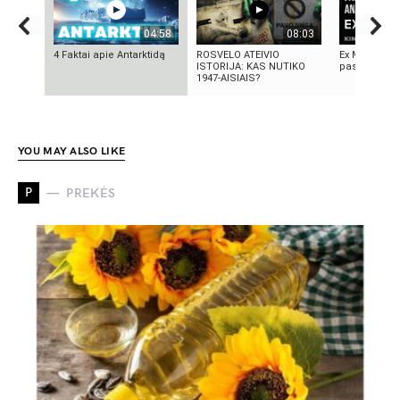
04:58
08:03
4 Faktai apie Antarktidą
ROSVELO ATEIVIO
Ex Machina: 
ISTORIJA: KAS NUTIKO
pasirinkimo
1947-AISIAIS?
YOU MAY ALSO LIKE
P
PREKĖS