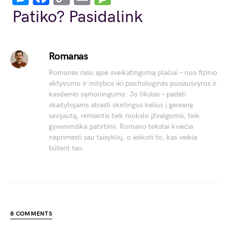
Link
Patiko? Pasidalink
Romanas
Romanas rašo apie sveikatingumą plačiai – nuo fizinio
aktyvumo ir mitybos iki psichologinės pusiausvyros ir
kasdienio sąmoningumo. Jo tikslas – padėti
skaitytojams atrasti skirtingus kelius į geresnę
savijautą, remiantis tiek mokslo įžvalgomis, tiek
gyvenimiška patirtimi. Romano tekstai kviečia
neprimesti sau taisyklių, o ieškoti to, kas veikia
būtent tau.
8 COMMENTS