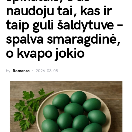
naudoju tai, kas ir
taip guli šaldytuve –
spalva smaragdinė,
o kvapo jokio
by
Romanas
2026-03-08