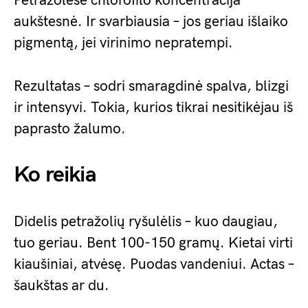
Petražolėse chlorofilo koncentracija
aukštesnė. Ir svarbiausia – jos geriau išlaiko
pigmentą, jei virinimo nepratempi.
Rezultatas – sodri smaragdinė spalva, blizgi
ir intensyvi. Tokia, kurios tikrai nesitikėjau iš
paprasto žalumo.
Ko reikia
Didelis petražolių ryšulėlis – kuo daugiau,
tuo geriau. Bent 100-150 gramų. Kietai virti
kiaušiniai, atvėsę. Puodas vandeniui. Actas –
šaukštas ar du.