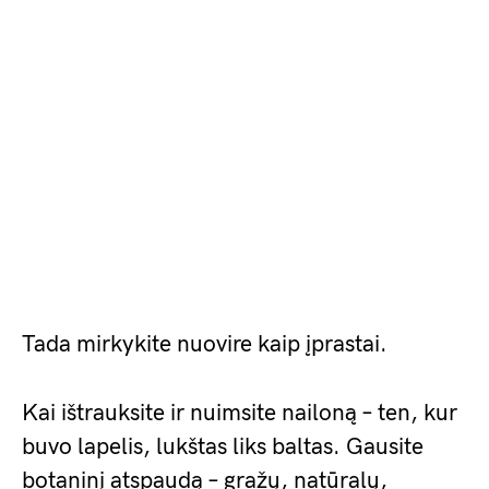
Tada mirkykite nuovire kaip įprastai.
Kai ištrauksite ir nuimsite nailoną – ten, kur
buvo lapelis, lukštas liks baltas. Gausite
botaninį atspaudą – gražų, natūralų,