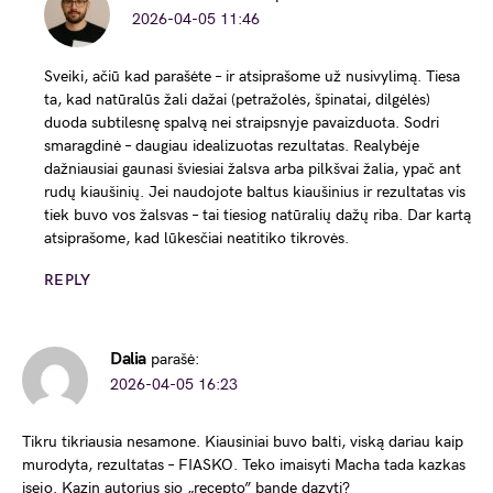
2026-04-05 11:46
Sveiki, ačiū kad parašėte – ir atsiprašome už nusivylimą. Tiesa
ta, kad natūralūs žali dažai (petražolės, špinatai, dilgėlės)
duoda subtilesnę spalvą nei straipsnyje pavaizduota. Sodri
smaragdinė – daugiau idealizuotas rezultatas. Realybėje
dažniausiai gaunasi šviesiai žalsva arba pilkšvai žalia, ypač ant
rudų kiaušinių. Jei naudojote baltus kiaušinius ir rezultatas vis
tiek buvo vos žalsvas – tai tiesiog natūralių dažų riba. Dar kartą
atsiprašome, kad lūkesčiai neatitiko tikrovės.
REPLY
Dalia
parašė:
2026-04-05 16:23
Tikru tikriausia nesamone. Kiausiniai buvo balti, viską dariau kaip
murodyta, rezultatas – FIASKO. Teko imaisyti Macha tada kazkas
isejo. Kazin autorius sio „recepto” bande dazyti?