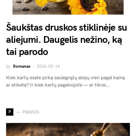
Šaukštas druskos stiklinėje su
aliejumi. Daugelis nežino, ką
tai parodo
by
Romanas
2026-05-14
Kiek kartų esate pirkę saulėgrąžų aliejų vien pagal kainą
ar etiketę? Ir kiek kartų pagalvojote — ar tikrai…
P
PREKĖS