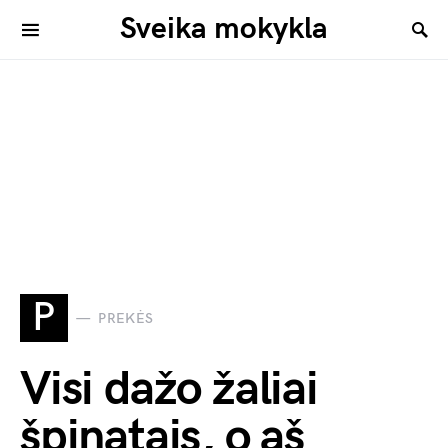
Sveika mokykla
P
PREKĖS
Visi dažo žaliai
špinatais, o aš