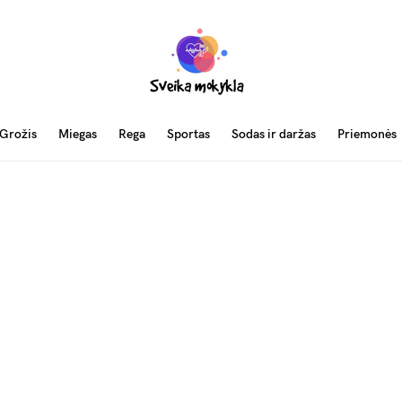
Grožis
Miegas
Rega
Sportas
Sodas ir daržas
Priemonės