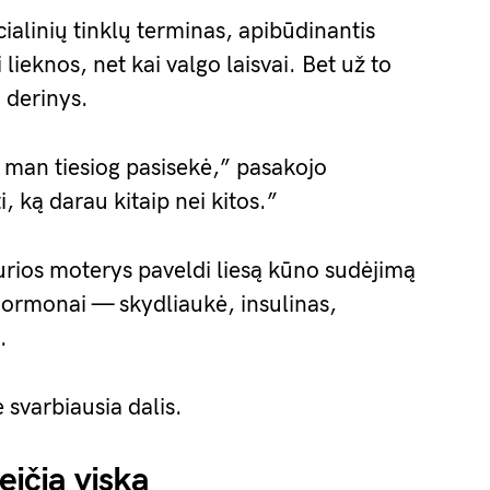
cialinių tinklų terminas, apibūdinantis
 lieknos, net kai valgo laisvai. Bet už to
 derinys.
 man tiesiog pasisekė,” pasakojo
, ką darau kitaip nei kitos.”
kurios moterys paveldi liesą kūno sudėjimą
ormonai — skydliaukė, insulinas,
.
e svarbiausia dalis.
eičia viską