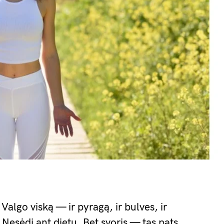
Valgo viską — ir pyragą, ir bulves, ir
 Nesėdi ant dietų. Bet svoris — tas pats