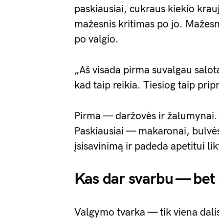
paskiausiai, cukraus kiekio krau
mažesnis kritimas po jo. Mažesn
po valgio.
„Aš visada pirma suvalgau salot
kad taip reikia. Tiesiog taip pri
Pirma — daržovės ir žalumynai. 
Paskiausiai — makaronai, bulvės,
įsisavinimą ir padeda apetitui lik
Kas dar svarbu — bet 
Valgymo tvarka — tik viena dalis.