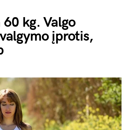
a 60 kg. Valgo
 valgymo įprotis,
p