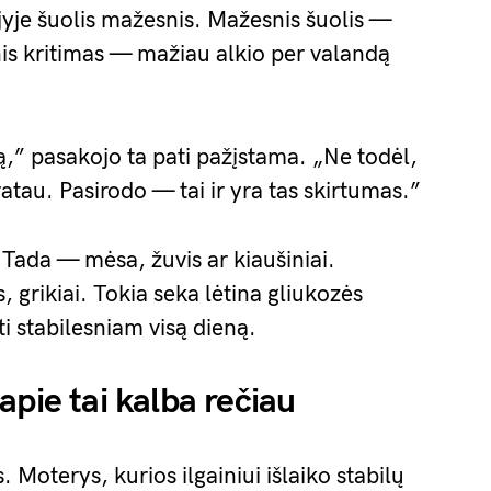
jyje šuolis mažesnis. Mažesnis šuolis —
is kritimas — mažiau alkio per valandą
ą,” pasakojo ta pati pažįstama. „Ne todėl,
pratau. Pasirodo — tai ir yra tas skirtumas.”
Tada — mėsa, žuvis ar kiaušiniai.
 grikiai. Tokia seka lėtina gliukozės
ti stabilesniam visą dieną.
apie tai kalba rečiau
 Moterys, kurios ilgainiui išlaiko stabilų