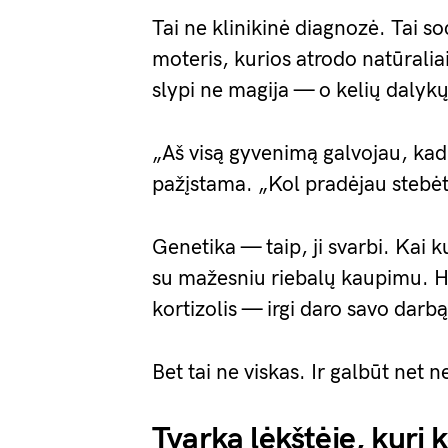
Tai ne klinikinė diagnozė. Tai so
moteris, kurios atrodo natūraliai
slypi ne magija — o kelių dalykų
„Aš visą gyvenimą galvojau, kad
pažįstama. „Kol pradėjau stebėti
Genetika — taip, ji svarbi. Kai 
su mažesniu riebalų kaupimu. H
kortizolis — irgi daro savo darbą
Bet tai ne viskas. Ir galbūt net n
Tvarka lėkštėje, kuri k