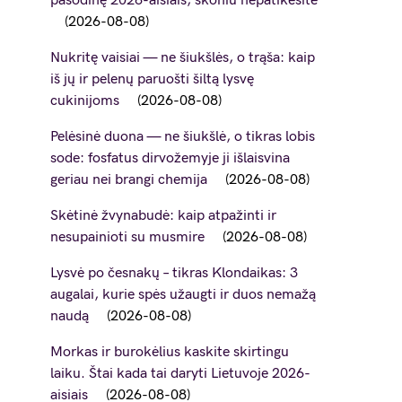
pasodinę 2026-aisiais, skoniu nepatikėsite
2026-08-08
Nukritę vaisiai — ne šiukšlės, o trąša: kaip
iš jų ir pelenų paruošti šiltą lysvę
cukinijoms
2026-08-08
Pelėsinė duona — ne šiukšlė, o tikras lobis
sode: fosfatus dirvožemyje ji išlaisvina
geriau nei brangi chemija
2026-08-08
Skėtinė žvynabudė: kaip atpažinti ir
nesupainioti su musmire
2026-08-08
Lysvė po česnakų – tikras Klondaikas: 3
augalai, kurie spės užaugti ir duos nemažą
naudą
2026-08-08
Morkas ir burokėlius kaskite skirtingu
laiku. Štai kada tai daryti Lietuvoje 2026-
aisiais
2026-08-08