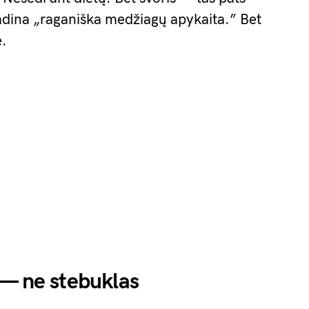
vadina „raganiška medžiagų apykaita.” Bet
ė.
 — ne stebuklas