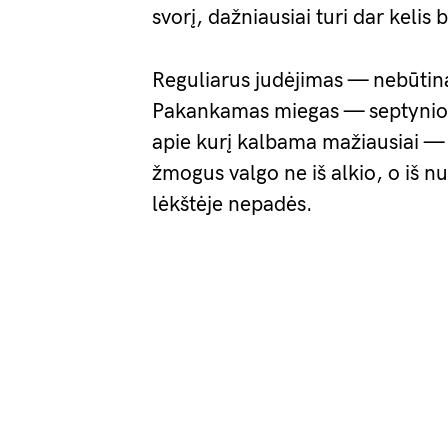
svorį, dažniausiai turi dar kelis
Reguliarus judėjimas — nebūtinai
Pakankamas miegas — septynios 
apie kurį kalbama mažiausiai —
žmogus valgo ne iš alkio, o iš 
lėkštėje nepadės.