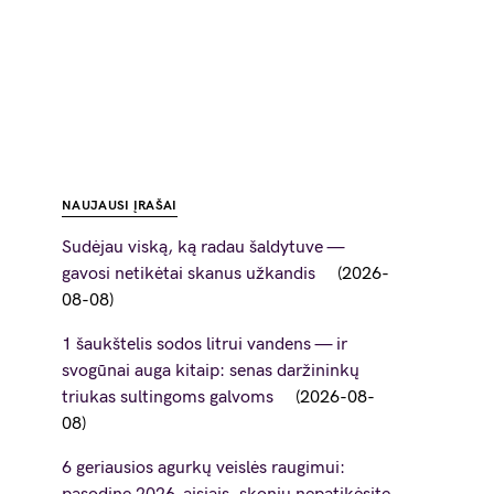
NAUJAUSI ĮRAŠAI
Sudėjau viską, ką radau šaldytuve —
gavosi netikėtai skanus užkandis
2026-
08-08
1 šaukštelis sodos litrui vandens — ir
svogūnai auga kitaip: senas daržininkų
triukas sultingoms galvoms
2026-08-
08
6 geriausios agurkų veislės raugimui: