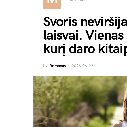
Svoris neviršij
laisvai. Vienas
kurį daro kitai
by
Romanas
2026-06-22