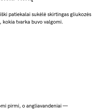
ški patiekalai sukėlė skirtingas gliukozės
, kokia tvarka buvo valgomi.
omi pirmi, o angliavandeniai —