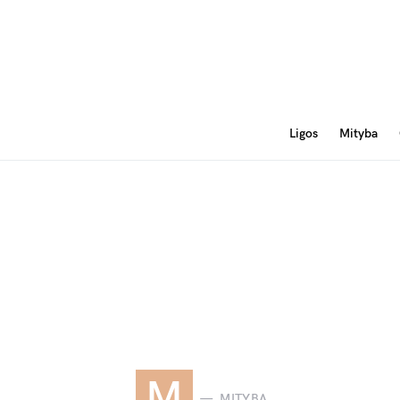
Ligos
Mityba
M
MITYBA