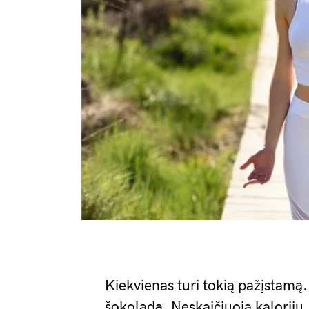
Kiekvienas turi tokią pažįstamą. 
šokoladą. Neskaičiuoja kalorijų.