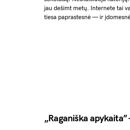
jau dešimt metų. Internete tai 
tiesa paprastesnė — ir įdomesn
„Raganiška apykaita”