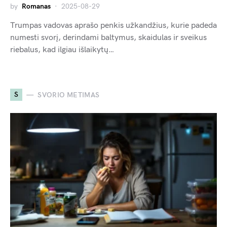
by
Romanas
2025-08-29
Trumpas vadovas aprašo penkis užkandžius, kurie padeda
numesti svorį, derindami baltymus, skaidulas ir sveikus
riebalus, kad ilgiau išlaikytų…
S
SVORIO METIMAS