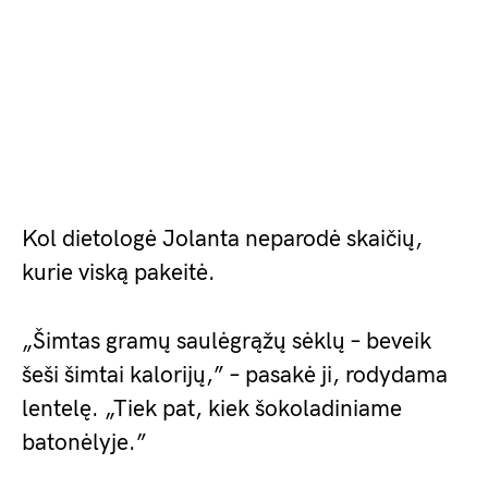
Kol dietologė Jolanta neparodė skaičių,
kurie viską pakeitė.
„Šimtas gramų saulėgrąžų sėklų – beveik
šeši šimtai kalorijų,” – pasakė ji, rodydama
lentelę. „Tiek pat, kiek šokoladiniame
batonėlyje.”