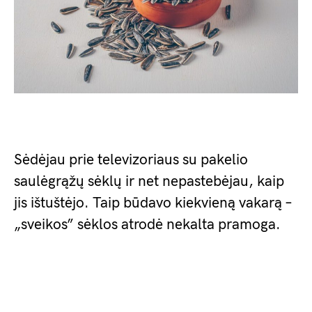
Sėdėjau prie televizoriaus su pakelio
saulėgrąžų sėklų ir net nepastebėjau, kaip
jis ištuštėjo. Taip būdavo kiekvieną vakarą –
„sveikos” sėklos atrodė nekalta pramoga.