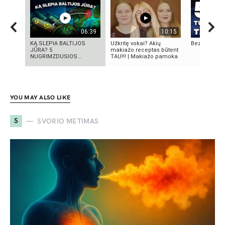
06:39
10:15
KĄ SLEPIA BALTIJOS
Užkritę vokai? Akių
Bezos secre
JŪRA? 5
makiažo receptas būtent
NUGRIMZDUSIOS...
TAU!!! | Makiažo pamoka
YOU MAY ALSO LIKE
S
SVORIO METIMAS