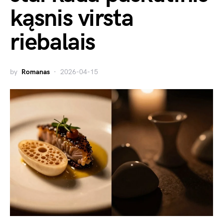
kąsnis virsta
riebalais
by
Romanas
2026-04-15