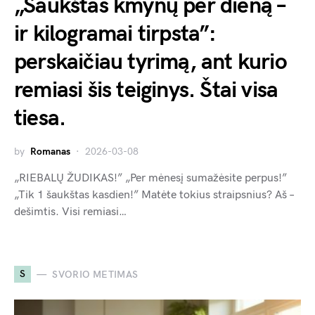
„Šaukštas kmynų per dieną –
ir kilogramai tirpsta”:
perskaičiau tyrimą, ant kurio
remiasi šis teiginys. Štai visa
tiesa.
by
Romanas
2026-03-08
„RIEBALŲ ŽUDIKAS!” „Per mėnesį sumažėsite perpus!”
„Tik 1 šaukštas kasdien!” Matėte tokius straipsnius? Aš –
dešimtis. Visi remiasi…
S
SVORIO METIMAS