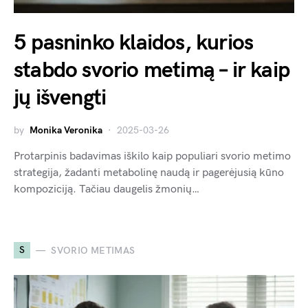
5 pasninko klaidos, kurios
stabdo svorio metimą – ir kaip
jų išvengti
by
Monika Veronika
2025-03-26
Protarpinis badavimas iškilo kaip populiari svorio metimo
strategija, žadanti metabolinę naudą ir pagerėjusią kūno
kompoziciją. Tačiau daugelis žmonių…
S
SVORIO METIMAS