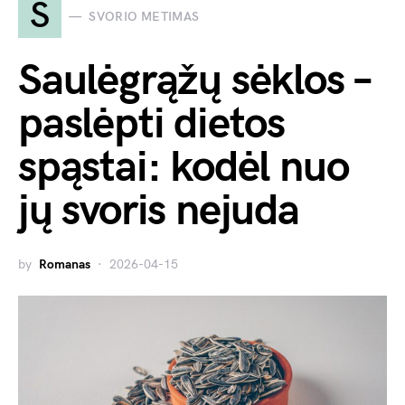
S
SVORIO METIMAS
Saulėgrąžų sėklos –
paslėpti dietos
spąstai: kodėl nuo
jų svoris nejuda
by
Romanas
2026-04-15