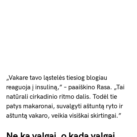
„Vakare tavo ląstelės tiesiog blogiau
reaguoja į insuliną,” – paaiškino Rasa. „Tai
natūrali cirkadinio ritmo dalis. Todėl tie
patys makaronai, suvalgyti aštuntą ryto ir
aštuntą vakaro, veikia visiškai skirtingai.”
Ne ką valgai, o kada valgai