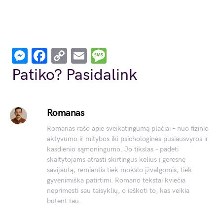
Messenger
Facebook
Copy
Email
Message
Link
Patiko? Pasidalink
Romanas
Romanas rašo apie sveikatingumą plačiai – nuo fizinio
aktyvumo ir mitybos iki psichologinės pusiausvyros ir
kasdienio sąmoningumo. Jo tikslas – padėti
skaitytojams atrasti skirtingus kelius į geresnę
savijautą, remiantis tiek mokslo įžvalgomis, tiek
gyvenimiška patirtimi. Romano tekstai kviečia
neprimesti sau taisyklių, o ieškoti to, kas veikia
būtent tau.