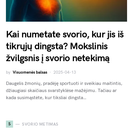
Kai numetate svorio, kur jis iš
tikrųjų dingsta? Mokslinis
žvilgsnis į svorio netekimą
by
Visuomenės balsas
2025-04-13
Daugelis žmonių, pradėję sportuoti ir sveikiau maitintis,
džiaugiasi skaičiaus svarstyklėse mažėjimu. Tačiau ar
kada susimąstėte, kur tiksliai dingsta…
S
SVORIO METIMAS