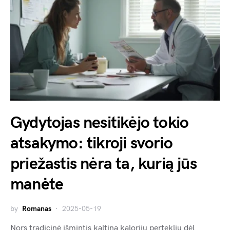
Gydytojas nesitikėjo tokio
atsakymo: tikroji svorio
priežastis nėra ta, kurią jūs
manėte
by
Romanas
2025-05-19
Nors tradicinė išmintis kaltina kalorijų perteklių dėl