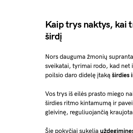
Kaip trys naktys, kai 
širdį
Nors dauguma žmonių supranta
sveikatai, tyrimai rodo, kad net
poilsio daro didelę įtaką
širdies 
Vos trys iš eilės prasto miego na
širdies ritmo kintamumą ir paveik
gleivinę, reguliuojančią kraujot
Šie pokyčiai sukelia
uždegimines