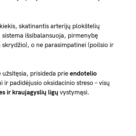
kiekis, skatinantis arterijų plokštelių
sistema išsibalansuoja, pirmenybę
skrydžio), o ne parasimpatinei (poilsio ir
ie užsitęsia, prisideda prie
endotelio
 ir padidėjusio oksidacinio streso – visų
es ir kraujagyslių ligų
vystymąsi.