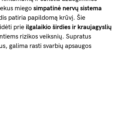
etekus miego
simpatinė nervų sistema
dis patiria papildomą krūvį. Šie
idėti prie
ilgalaikio širdies ir kraujagyslių
ntiems rizikos veiksnių. Supratus
s, galima rasti svarbių apsaugos