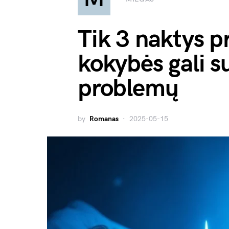
Tik 3 naktys p
kokybės gali su
problemų
by
Romanas
2025-05-15