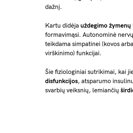
dažnį.
Kartu didėja
uždegimo žymenų
formavimąsi. Autonominė nervų 
teikdama simpatinei (kovos arba 
virškinimo) funkcijai.
Šie fiziologiniai sutrikimai, kai j
disfunkcijos
, atsparumo insulinui
svarbių veiksnių, lemiančių
širdi