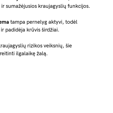
 ir sumažėjusios kraujagyslių funkcijos.
tema
tampa pernelyg aktyvi, todėl
ir padidėja krūvis širdžiai.
raujagyslių rizikos veiksnių, šie
eitinti ilgalaikę žalą.