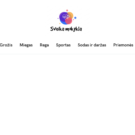
Grožis
Miegas
Rega
Sportas
Sodas ir daržas
Priemonės