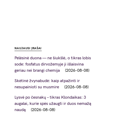
NAUJAUSI ĮRAŠAI
Pelėsinė duona — ne šiukšlė, o tikras lobis
sode: fosfatus dirvožemyje ji išlaisvina
geriau nei brangi chemija
2026-08-08
Skėtinė žvynabudė: kaip atpažinti ir
nesupainioti su musmire
2026-08-08
Lysvė po česnakų – tikras Klondaikas: 3
augalai, kurie spės užaugti ir duos nemažą
naudą
2026-08-08