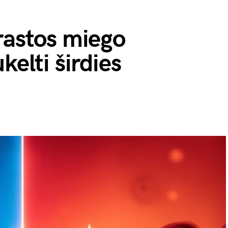
rastos miego
kelti širdies