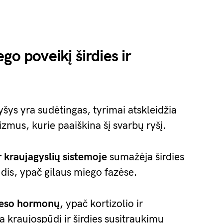
go poveikį širdies ir
yšys yra sudėtingas, tyrimai atskleidžia
zmus, kurie paaiškina šį svarbų ryšį.
ir kraujagyslių sistemoje
sumažėja širdies
dis, ypač gilaus miego fazėse.
reso hormonų,
ypač kortizolio ir
 kraujospūdį ir širdies susitraukimų