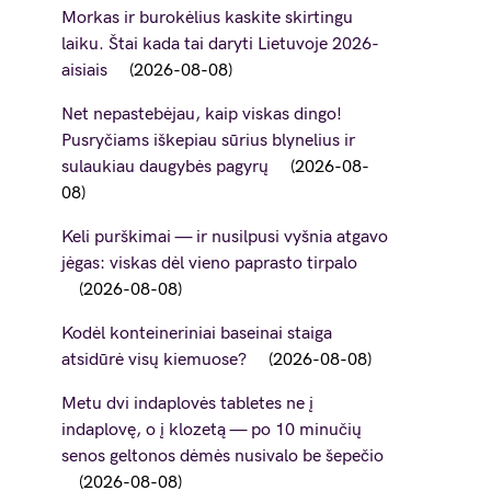
Morkas ir burokėlius kaskite skirtingu
laiku. Štai kada tai daryti Lietuvoje 2026-
aisiais
2026-08-08
Net nepastebėjau, kaip viskas dingo!
Pusryčiams iškepiau sūrius blynelius ir
sulaukiau daugybės pagyrų
2026-08-
08
Keli purškimai — ir nusilpusi vyšnia atgavo
jėgas: viskas dėl vieno paprasto tirpalo
2026-08-08
Kodėl konteineriniai baseinai staiga
atsidūrė visų kiemuose?
2026-08-08
Metu dvi indaplovės tabletes ne į
indaplovę, o į klozetą — po 10 minučių
senos geltonos dėmės nusivalo be šepečio
2026-08-08