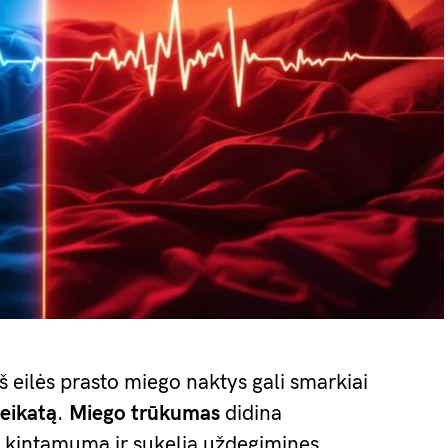
iš eilės prasto miego naktys gali smarkiai
veikatą
.
Miego trūkumas
didina
mo kintamumą ir sukelia uždegimines