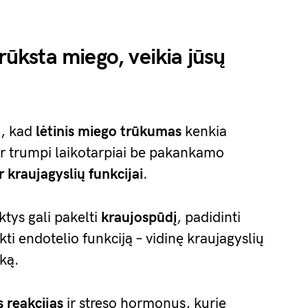
trūksta miego, veikia jūsų
, kad
lėtinis miego trūkumas
kenkia
 ir trumpi laikotarpiai be pakankamo
ir kraujagyslių funkcijai
.
ktys gali pakelti
kraujospūdį
, padidinti
ti endotelio funkciją – vidinę kraujagyslių
aką.
 reakcijas
ir streso hormonus, kurie