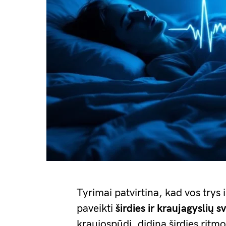
Tyrimai patvirtina, kad vos trys 
paveikti
širdies ir kraujagyslių s
kraujospūdį, didina širdies rit