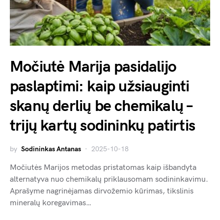
Močiutė Marija pasidalijo
paslaptimi: kaip užsiauginti
skanų derlių be chemikalų –
trijų kartų sodininkų patirtis
by
Sodininkas Antanas
2025-10-18
Močiutės Marijos metodas pristatomas kaip išbandyta
alternatyva nuo chemikalų priklausomam sodininkavimu.
Aprašyme nagrinėjamas dirvožemio kūrimas, tikslinis
mineralų koregavimas…