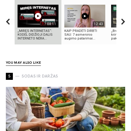
08:11
12:43
„MIRĘS INTERNETAS“:
KAIP PRADĖTI DIRBTI
„Bręstantis b
KODĖL DIDŽIOJI DALIS
SAU: 7 asmeninio
kriminalinis 
INTERNETO NĖRA...
augimo patarimai...
pakeitęs telev
YOU MAY ALSO LIKE
S
SODAS IR DARŽAS