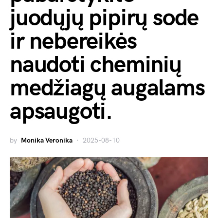
juodųjų pipirų sode
ir nebereikės
naudoti cheminių
medžiagų augalams
apsaugoti.
by
Monika Veronika
2025-08-10