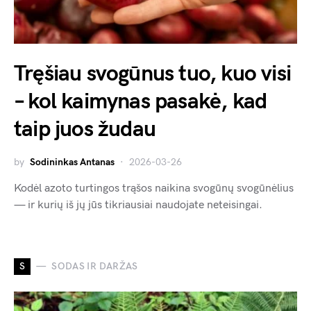
Tręšiau svogūnus tuo, kuo visi
– kol kaimynas pasakė, kad
taip juos žudau
by
Sodininkas Antanas
2026-03-26
Kodėl azoto turtingos trąšos naikina svogūnų svogūnėlius
— ir kurių iš jų jūs tikriausiai naudojate neteisingai.
S
SODAS IR DARŽAS