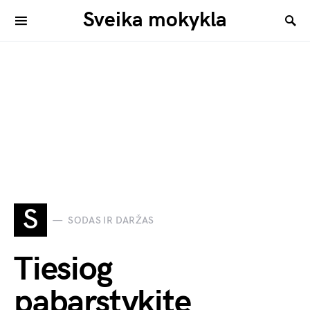
Sveika mokykla
S
SODAS IR DARŽAS
Tiesiog
pabarstykite