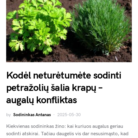
Kodėl neturėtumėte sodinti
petražolių šalia krapų –
augalų konfliktas
by
Sodininkas Antanas
2025-05-30
Kiekvienas sodininkas žino: kai kuriuos augalus geriau
sodinti atskirai. Tačiau daugelis vis dar nesusimąsto, kad