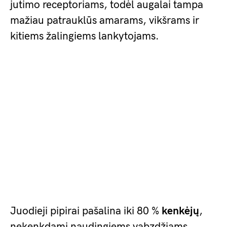
jutimo receptoriams, todėl augalai tampa
mažiau patrauklūs amarams, vikšrams ir
kitiems žalingiems lankytojams.
Juodieji pipirai pašalina iki 80 %
kenkėjų
,
nekenkdami naudingiems vabzdžiams,