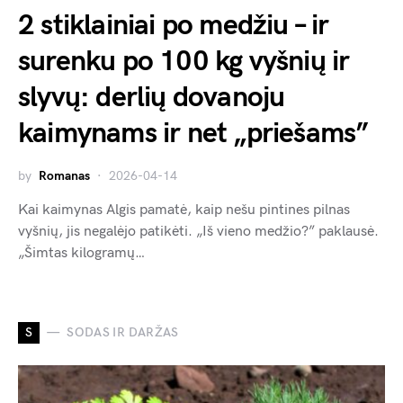
2 stiklainiai po medžiu – ir
surenku po 100 kg vyšnių ir
slyvų: derlių dovanoju
kaimynams ir net „priešams”
by
Romanas
2026-04-14
Kai kaimynas Algis pamatė, kaip nešu pintines pilnas
vyšnių, jis negalėjo patikėti. „Iš vieno medžio?” paklausė.
„Šimtas kilogramų…
S
SODAS IR DARŽAS