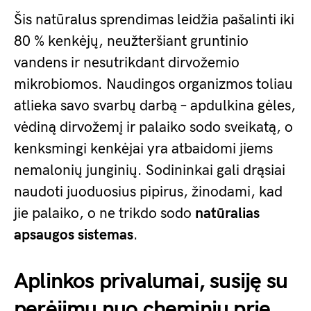
Šis natūralus sprendimas leidžia pašalinti iki
80 % kenkėjų, neužteršiant gruntinio
vandens ir nesutrikdant dirvožemio
mikrobiomos. Naudingos organizmos toliau
atlieka savo svarbų darbą – apdulkina gėles,
vėdiną dirvožemį ir palaiko sodo sveikatą, o
kenksmingi kenkėjai yra atbaidomi jiems
nemalonių junginių. Sodininkai gali drąsiai
naudoti juoduosius pipirus, žinodami, kad
jie palaiko, o ne trikdo sodo
natūralias
apsaugos sistemas
.
Aplinkos privalumai, susiję su
perėjimu nuo cheminių prie