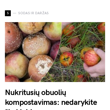
S
SODAS IR DARŽAS
Nukritusių obuolių
kompostavimas: nedarykite