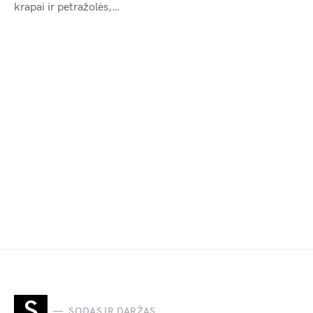
krapai ir petražolės,…
S
SODAS IR DARŽAS