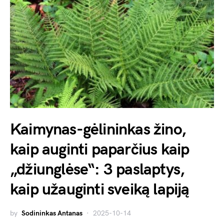
Kaimynas-gėlininkas žino,
kaip auginti paparčius kaip
„džiunglėse“: 3 paslaptys,
kaip užauginti sveiką lapiją
by
Sodininkas Antanas
2025-10-14