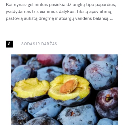
Kaimynas-gėlininkas pasiekia džiunglių tipo paparčius,
įvaldydamas tris esminius dalykus: tikslų apšvietimą,
pastovią aukštą drėgmę ir atsargų vandens balansą.…
S
SODAS IR DARŽAS