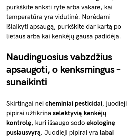
purkškite anksti ryte arba vakare, kai
temperatūra yra vidutinė. Norėdami
išlaikyti apsaugą, purkškite dar kartą po
lietaus arba kai kenkėjų gausa padidėja.
Naudinguosius vabzdžius
apsaugoti, o kenksmingus –
sunaikinti
Skirtingai nei
cheminiai pesticidai
, juodieji
pipirai užtikrina
selektyvią kenkėjų
kontrolę
, kuri išsaugo sodo
ekologinę
pusiausvyrą
. Juodieji pipirai yra
labai