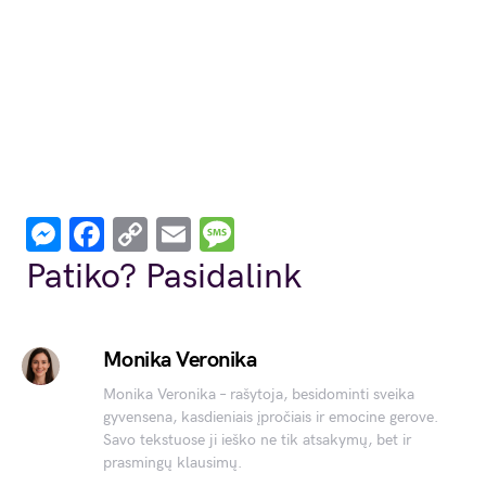
Messenger
Facebook
Copy
Email
Message
Link
Patiko? Pasidalink
Monika Veronika
Monika Veronika – rašytoja, besidominti sveika
gyvensena, kasdieniais įpročiais ir emocine gerove.
Savo tekstuose ji ieško ne tik atsakymų, bet ir
prasmingų klausimų.