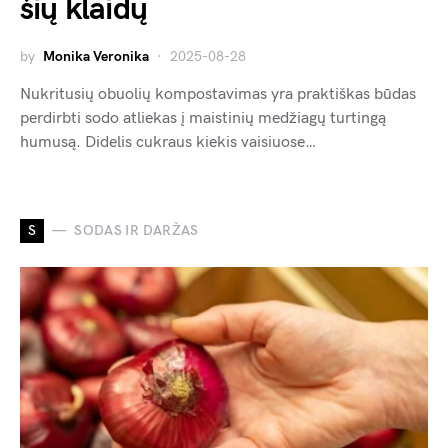
šių klaidų
by
Monika Veronika
2025-08-28
Nukritusių obuolių kompostavimas yra praktiškas būdas
perdirbti sodo atliekas į maistinių medžiagų turtingą
humusą. Didelis cukraus kiekis vaisiuose…
S
SODAS IR DARŽAS