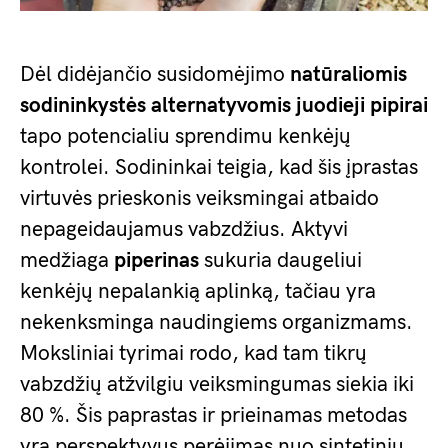
Dėl didėjančio susidomėjimo
natūraliomis
sodininkystės alternatyvomis
juodieji pipirai
tapo potencialiu sprendimu kenkėjų
kontrolei. Sodininkai teigia, kad šis įprastas
virtuvės prieskonis veiksmingai atbaido
nepageidaujamus vabzdžius. Aktyvi
medžiaga
piperinas
sukuria daugeliui
kenkėjų nepalankią aplinką, tačiau yra
nekenksminga naudingiems organizmams.
Moksliniai tyrimai rodo, kad tam tikrų
vabzdžių atžvilgiu veiksmingumas siekia iki
80 %. Šis paprastas ir prieinamas metodas
yra perspektyvus perėjimas nuo sintetinių