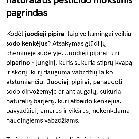
natūralaus pesticido mokslinis
pagrindas
Kodėl
juodieji pipirai
taip veiksmingai veikia
sodo kenkėjus
? Atsakymas glūdi jų
cheminėje sudėtyje. Juodieji pipirai turi
piperino
– junginį, kuris sukuria stiprų kvapą
ir skonį, kurį dauguma vabzdžių laiko
atstumiančiu. Juodieji pipirai, panaudoti
sodo dirvožemyje ar ant augalų, sukuria
natūralią barjerą, kuri atbaido kenkėjus,
pavyzdžiui, amarus ir vikšrus, nekenkdama
naudingiems vabzdžiams.