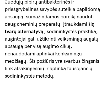
Juodųjų pipirų antibakterinės ir
priešgrybelinės savybės suteikia papildomą
apsaugą, sumažindamos poreikį naudoti
daug cheminių preparatų. Įtraukdami šią
tvarų alternatyvą
į sodininkystės praktiką,
augintojai gali užtikrinti veiksmingą augalų
apsaugą per visą augimo ciklą,
nenaudodami aplinkai kenksmingų
medžiagų. Šis požiūris yra svarbus žingsnis
link atsakingesnių ir aplinką tausojančių
sodininkystės metodų.