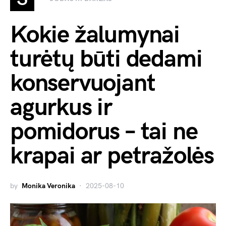
Kokie žalumynai
turėtų būti dedami
konservuojant
agurkus ir
pomidorus – tai ne
krapai ar petražolės
by
Monika Veronika
2025-08-10