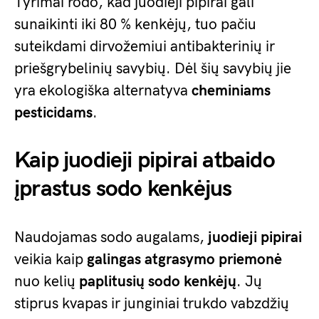
Tyrimai rodo, kad juodieji pipirai gali
sunaikinti iki 80 % kenkėjų, tuo pačiu
suteikdami dirvožemiui antibakterinių ir
priešgrybelinių savybių. Dėl šių savybių jie
yra ekologiška alternatyva
cheminiams
pesticidams
.
Kaip juodieji pipirai atbaido
įprastus sodo kenkėjus
Naudojamas sodo augalams,
juodieji pipirai
veikia kaip
galingas atgrasymo priemonė
nuo kelių
paplitusių sodo kenkėjų
. Jų
stiprus kvapas ir junginiai trukdo vabzdžių