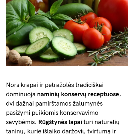
Nors krapai ir petražolės tradiciškai
dominuoja
naminių konservų receptuose
,
dvi dažnai pamirštamos žalumynės
pasižymi puikiomis konservavimo
savybėmis.
Rūgštynės lapai
turi natūralių
taninų, kurie išlaiko daržovių tvirtumą ir