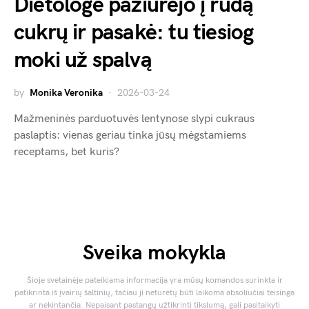
Dietologė pažiūrėjo į rudą
cukrų ir pasakė: tu tiesiog
moki už spalvą
by
Monika Veronika
2026-03-24
Mažmeninės parduotuvės lentynose slypi cukraus
paslaptis: vienas geriau tinka jūsų mėgstamiems
receptams, bet kuris?
Sveika mokykla
Šioje svetainėje pateikiama informacija yra mūsų komandos surinkta ir
patikrinta iš įvairių šaltinių, tačiau ji neturėtų būti laikoma absoliučiai teisinga
ar nekintančia. Nepaisant pastangų užtikrinti tikslumą, gali pasitaikyti