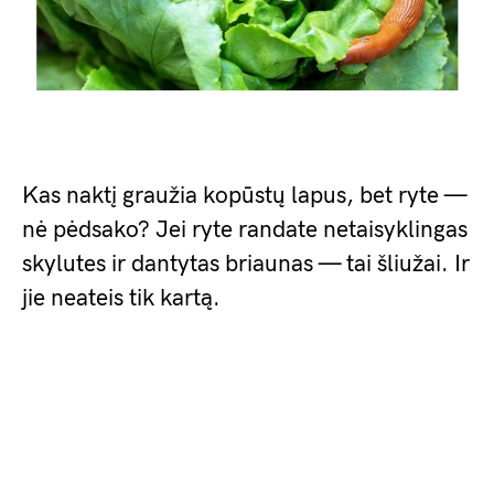
Kas naktį graužia kopūstų lapus, bet ryte —
nė pėdsako? Jei ryte randate netaisyklingas
skylutes ir dantytas briaunas — tai šliužai. Ir
jie neateis tik kartą.