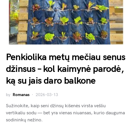
Penkiolika metų mečiau senus
džinsus – kol kaimynė parodė,
ką su jais daro balkone
by
Romanas
2026-03-13
Sužinokite, kaip seni džinsų kišenės virsta vešliu
vertikaliu sodu — bet yra vienas niuansas, kurio dauguma
sodininkų nežino.