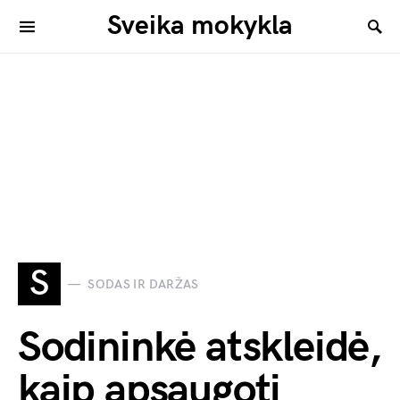
Sveika mokykla
S
SODAS IR DARŽAS
Sodininkė atskleidė,
kaip apsaugoti