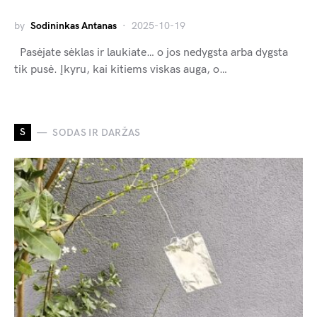
by
Sodininkas Antanas
2025-10-19
Pasėjate sėklas ir laukiate… o jos nedygsta arba dygsta
tik pusė. Įkyru, kai kitiems viskas auga, o…
S
SODAS IR DARŽAS