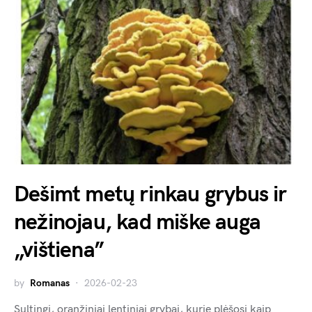
Dešimt metų rinkau grybus ir
nežinojau, kad miške auga
„vištiena”
by
Romanas
2026-02-23
Sultingi, oranžiniai lentiniai grybai, kurie plėšosi kaip