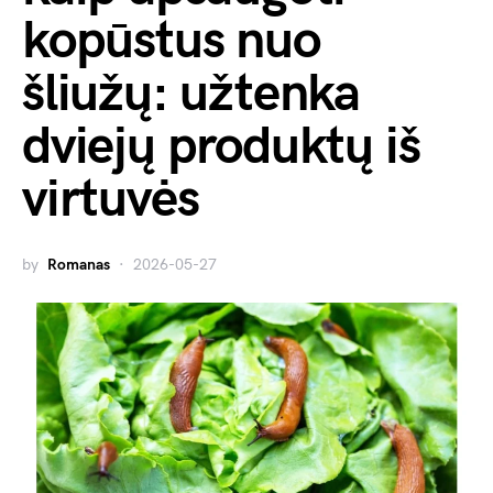
kopūstus nuo
šliužų: užtenka
dviejų produktų iš
virtuvės
by
Romanas
2026-05-27