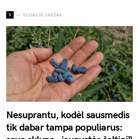
S
SODAS IR DARŽAS
Nesuprantu, kodėl sausmedis
tik dabar tampa populiarus: