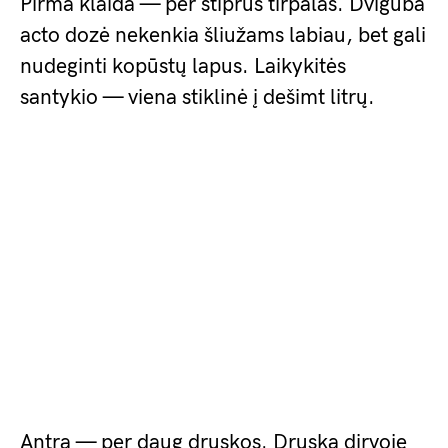
Pirma klaida — per stiprus tirpalas. Dviguba
acto dozė nekenkia šliužams labiau, bet gali
nudeginti kopūstų lapus. Laikykitės
santykio — viena stiklinė į dešimt litrų.
Antra — per daug druskos. Druska dirvoje