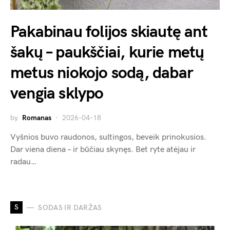
Pakabinau folijos skiautę ant
šakų – paukščiai, kurie metų
metus niokojo sodą, dabar
vengia sklypo
by
Romanas
2026-04-18
Vyšnios buvo raudonos, sultingos, beveik prinokusios.
Dar viena diena – ir būčiau skynęs. Bet ryte atėjau ir
radau…
S
SODAS IR DARŽAS