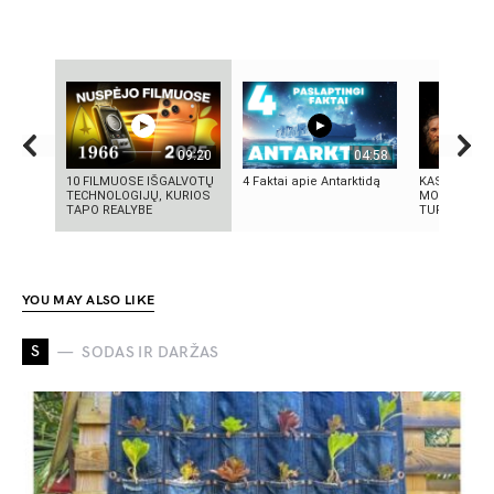
09:20
04:58
10 FILMUOSE IŠGALVOTŲ
4 Faktai apie Antarktidą
KAS IŠRADO
TECHNOLOGIJŲ, KURIOS
MOKSLININK
TAPO REALYBE
TURIME BŪTI
YOU MAY ALSO LIKE
S
SODAS IR DARŽAS