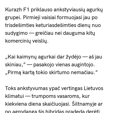
Kurazh F1 priklauso ankstyviausių agurkų
grupei. Pirmieji vaisiai formuojasi jau po
trisdešimties keturiasdešimties dienų nuo
sudygimo — greičiau nei dauguma kitų
komercinių veislių.
„Kai kaimynų agurkai dar žydėjo — aš jau
skiniau,” — pasakojo vienas augintojo.
„Pirmą kartą tokio skirtumo nemačiau.”
Toks ankstyvumas ypač vertingas Lietuvos
klimatui — trumpoms vasaroms, kur
kiekviena diena skaičiuojasi. Šiltnamyje ar
po agrodanga šis hibridas pradeda derėti