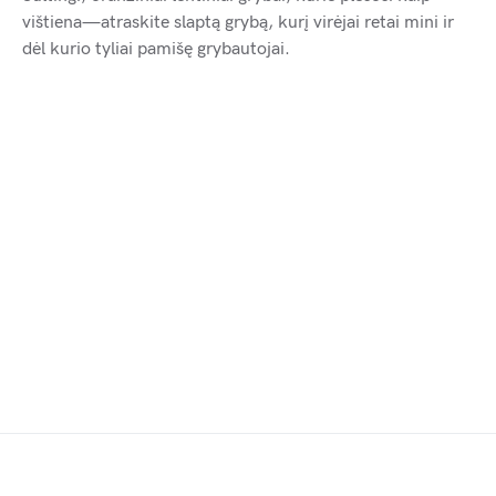
vištiena—atraskite slaptą grybą, kurį virėjai retai mini ir
dėl kurio tyliai pamišę grybautojai.