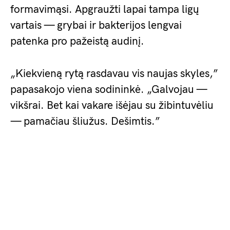
formavimąsi. Apgraužti lapai tampa ligų
vartais — grybai ir bakterijos lengvai
patenka pro pažeistą audinį.
„Kiekvieną rytą rasdavau vis naujas skyles,”
papasakojo viena sodininkė. „Galvojau —
vikšrai. Bet kai vakare išėjau su žibintuvėliu
— pamačiau šliužus. Dešimtis.”