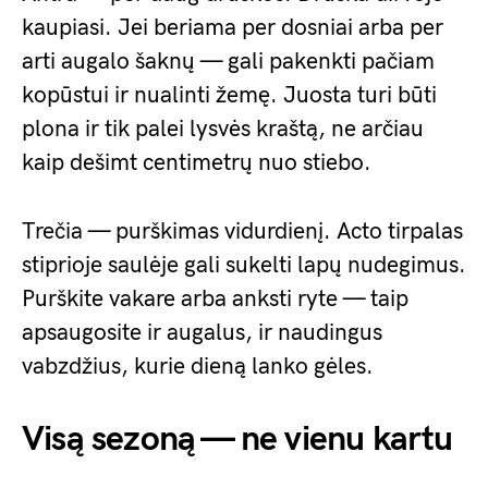
kaupiasi. Jei beriama per dosniai arba per
arti augalo šaknų — gali pakenkti pačiam
kopūstui ir nualinti žemę. Juosta turi būti
plona ir tik palei lysvės kraštą, ne arčiau
kaip dešimt centimetrų nuo stiebo.
Trečia — purškimas vidurdienį. Acto tirpalas
stiprioje saulėje gali sukelti lapų nudegimus.
Purškite vakare arba anksti ryte — taip
apsaugosite ir augalus, ir naudingus
vabzdžius, kurie dieną lanko gėles.
Visą sezoną — ne vienu kartu