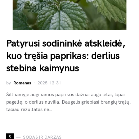
Patyrusi sodininkė atskleidė,
kuo tręšia paprikas: derlius
stebina kaimynus
by
Romanas
2025-12-31
Šiltnamyje auginamos paprikos dažnai auga lėtai, lapai
pageltę, o derlius nuvilia. Daugelis griebiasi brangių trąšų,
tačiau rezultatas ne…
S
SODAS IR DARŽAS