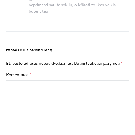
neprimesti sau taisyklių, o ieškoti to, kas veikia
būtent tau.
PARAŠYKITE KOMENTARĄ
El. pašto adresas nebus skelbiamas.
Būtini laukeliai pažymėti
*
Komentaras
*