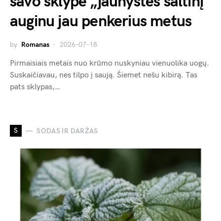
savo sklype „jaunystės šaltinį“
auginu jau penkerius metus
by
Romanas
2026-07-18
Pirmaisiais metais nuo krūmo nuskyniau vienuolika uogų.
Suskaičiavau, nes tilpo į saują. Šiemet nešu kibirą. Tas
pats sklypas,…
S
SODAS IR DARŽAS