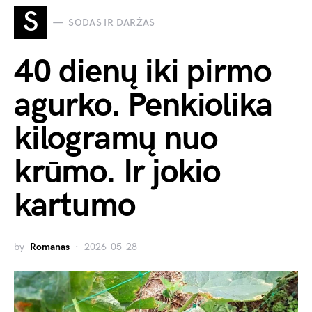
S
SODAS IR DARŽAS
40 dienų iki pirmo
agurko. Penkiolika
kilogramų nuo
krūmo. Ir jokio
kartumo
by
Romanas
2026-05-28