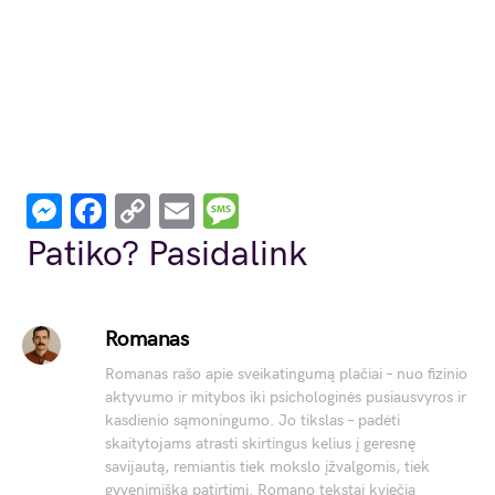
Messenger
Facebook
Copy
Email
Message
Link
Patiko? Pasidalink
Romanas
Romanas rašo apie sveikatingumą plačiai – nuo fizinio
aktyvumo ir mitybos iki psichologinės pusiausvyros ir
kasdienio sąmoningumo. Jo tikslas – padėti
skaitytojams atrasti skirtingus kelius į geresnę
savijautą, remiantis tiek mokslo įžvalgomis, tiek
gyvenimiška patirtimi. Romano tekstai kviečia