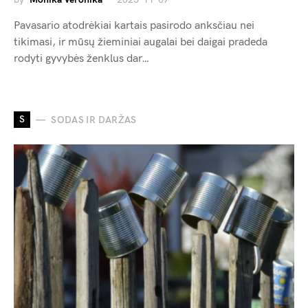
Pavasario atodrėkiai kartais pasirodo anksčiau nei
tikimasi, ir mūsų žieminiai augalai bei daigai pradeda
rodyti gyvybės ženklus dar…
S
SODAS IR DARŽAS