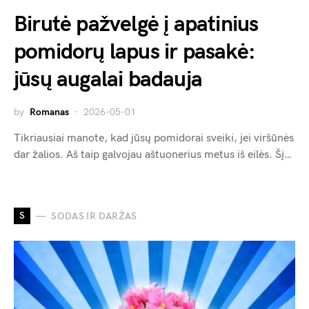
Birutė pažvelgė į apatinius
pomidorų lapus ir pasakė:
jūsų augalai badauja
by
Romanas
2026-05-01
Tikriausiai manote, kad jūsų pomidorai sveiki, jei viršūnės
dar žalios. Aš taip galvojau aštuonerius metus iš eilės. Šį…
S
SODAS IR DARŽAS