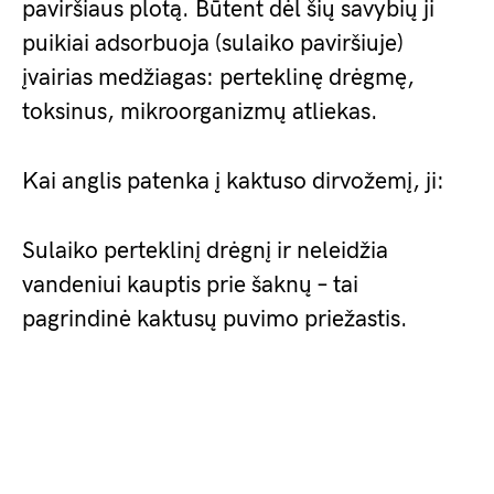
paviršiaus plotą. Būtent dėl šių savybių ji
puikiai adsorbuoja (sulaiko paviršiuje)
įvairias medžiagas: perteklinę drėgmę,
toksinus, mikroorganizmų atliekas.
Kai anglis patenka į kaktuso dirvožemį, ji:
Sulaiko perteklinį drėgnį ir neleidžia
vandeniui kauptis prie šaknų – tai
pagrindinė kaktusų puvimo priežastis.