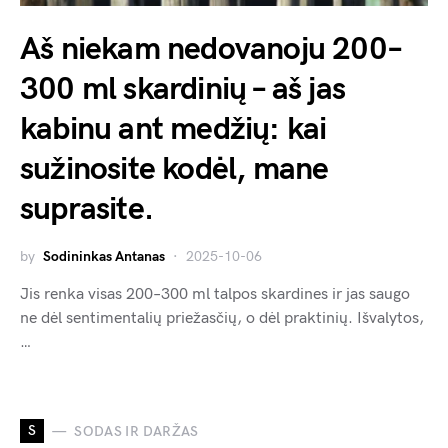
Aš niekam nedovanoju 200–
300 ml skardinių – aš jas
kabinu ant medžių: kai
sužinosite kodėl, mane
suprasite.
by
Sodininkas Antanas
2025-10-06
Jis renka visas 200–300 ml talpos skardines ir jas saugo
ne dėl sentimentalių priežasčių, o dėl praktinių. Išvalytos,
…
S
SODAS IR DARŽAS