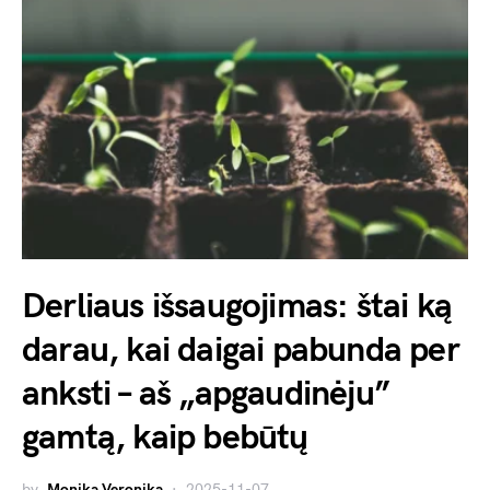
Derliaus išsaugojimas: štai ką
darau, kai daigai pabunda per
anksti – aš „apgaudinėju”
gamtą, kaip bebūtų
by
Monika Veronika
2025-11-07