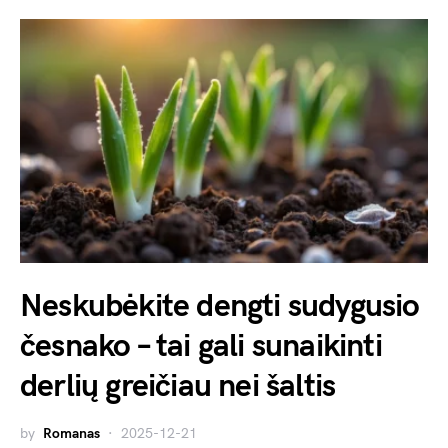
Neskubėkite dengti sudygusio
česnako – tai gali sunaikinti
derlių greičiau nei šaltis
by
Romanas
2025-12-21