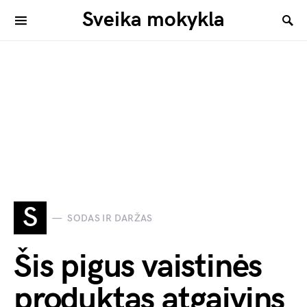
Sveika mokykla
S
SODAS IR DARŽAS
Šis pigus vaistinės
produktas atgaivins