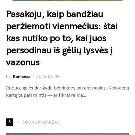
Pasakoju, kaip bandžiau
peržiemoti vienmečius: štai
kas nutiko po to, kai juos
persodinau iš gėlių lysvės į
vazonus
by
Romanas
2026-01-03
Ruduo, gėlės dar žydi, bet šalnos jau ant nosies. Kiekvieną
kartą ta pati mintis — ar tikrai reikia…
S
SODAS IR DARŽAS