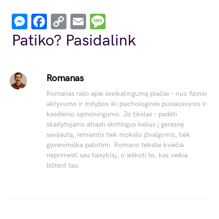
Messenger
Facebook
Copy
Email
Message
Link
Patiko? Pasidalink
Romanas
Romanas rašo apie sveikatingumą plačiai – nuo fizinio
aktyvumo ir mitybos iki psichologinės pusiausvyros ir
kasdienio sąmoningumo. Jo tikslas – padėti
skaitytojams atrasti skirtingus kelius į geresnę
savijautą, remiantis tiek mokslo įžvalgomis, tiek
gyvenimiška patirtimi. Romano tekstai kviečia
neprimesti sau taisyklių, o ieškoti to, kas veikia
būtent tau.