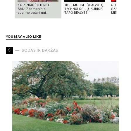
KAIP PRADĖTI DIRBTI
10 FILMUOSE IŠGALVOTŲ
6 DIDŽIAUSI
SAU: 7 asmeninio
TECHNOLOGIJŲ, KURIOS
SKANDALAI:
augimo patarimai...
TAPO REALYBE
MELAI IR MIL
YOU MAY ALSO LIKE
S
SODAS IR DARŽAS