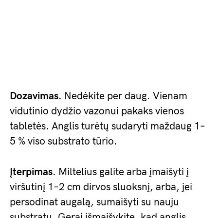
Dozavimas.
Nedėkite per daug. Vienam
vidutinio dydžio vazonui pakaks vienos
tabletės. Anglis turėtų sudaryti maždaug 1–
5 % viso substrato tūrio.
Įterpimas.
Miltelius galite arba įmaišyti į
viršutinį 1–2 cm dirvos sluoksnį, arba, jei
persodinat augalą, sumaišyti su nauju
substratu. Gerai išmaišykite, kad anglis