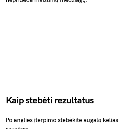
neprideda maistinių medžiagų.
Kaip stebėti rezultatus
Po anglies įterpimo stebėkite augalą kelias