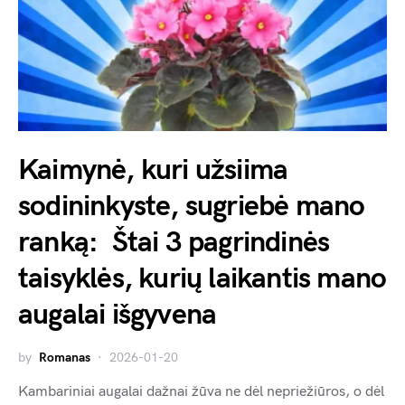
Kaimynė, kuri užsiima
sodininkyste, sugriebė mano
ranką: Štai 3 pagrindinės
taisyklės, kurių laikantis mano
augalai išgyvena
by
Romanas
2026-01-20
Kambariniai augalai dažnai žūva ne dėl nepriežiūros, o dėl