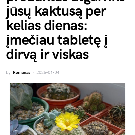
jūsų kaktusą per
kelias dienas:
įmečiau tabletę į
dirvą ir viskas
by
Romanas
2026-01-04