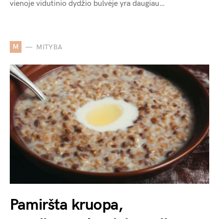
vienoje vidutinio dydžio bulvėje yra daugiau…
M
MITYBA
Pamiršta kruopa,