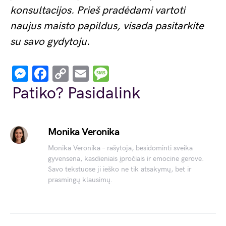
konsultacijos. Prieš pradėdami vartoti
naujus maisto papildus, visada pasitarkite
su savo gydytoju.
Messenger
Facebook
Copy
Email
Message
Link
Patiko? Pasidalink
Monika Veronika
Monika Veronika – rašytoja, besidominti sveika
gyvensena, kasdieniais įpročiais ir emocine gerove.
Savo tekstuose ji ieško ne tik atsakymų, bet ir
prasmingų klausimų.