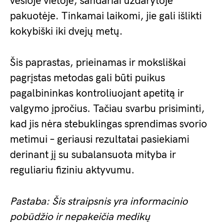
vėsioje vietoje, sandariai uždarytoje
pakuotėje. Tinkamai laikomi, jie gali išlikti
kokybiški iki dvejų metų.
Šis paprastas, prieinamas ir moksliškai
pagrįstas metodas gali būti puikus
pagalbininkas kontroliuojant apetitą ir
valgymo įpročius. Tačiau svarbu prisiminti,
kad jis nėra stebuklingas sprendimas svorio
metimui – geriausi rezultatai pasiekiami
derinant jį su subalansuota mityba ir
reguliariu fiziniu aktyvumu.
Pastaba: Šis straipsnis yra informacinio
pobūdžio ir nepakeičia medikų