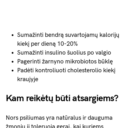
Sumažinti bendrą suvartojamų kalorijų
kiekį per dieną 10-20%
Sumažinti insulino šuolius po valgio
Pagerinti žarnyno mikrobiotos būklę
Padėti kontroliuoti cholesterolio kiekį
kraujyje
Kam reikėtų būti atsargiems?
Nors psiliumas yra natūralus ir dauguma
žmonių jį toleruoja gerai, kai kuriems