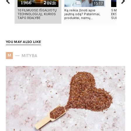
09:20
15:17
10 FILMUOSE IŠGALVOTŲ
Ką reikia žinoti apie
5 MOKSLINIA
TECHNOLOGIJŲ, KURIOS
jautrią odą? Patarimai,
EKSPERIMENT
TAPO REALYBE
produktai, namų...
SUKRĖTĖ PA
YOU MAY ALSO LIKE
M
MITYBA