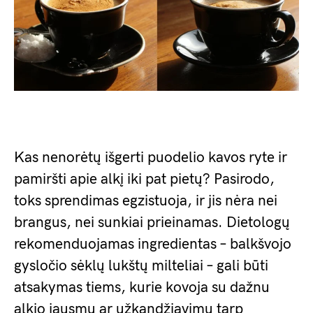
Kas nenorėtų išgerti puodelio kavos ryte ir
pamiršti apie alkį iki pat pietų? Pasirodo,
toks sprendimas egzistuoja, ir jis nėra nei
brangus, nei sunkiai prieinamas. Dietologų
rekomenduojamas ingredientas – balkšvojo
gysločio sėklų lukštų milteliai – gali būti
atsakymas tiems, kurie kovoja su dažnu
alkio jausmu ar užkandžiavimu tarp