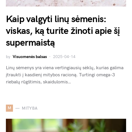
Kaip valgyti linų sėmenis:
viskas, ką turite žinoti apie šį
supermaistą
by
Visuomenės balsas
2025-04-14
Linų sėmenys yra viena vertingiausių sėklų, kurias galima
įtraukti į kasdienį mitybos racioną. Turtingi omega-3
riebalų rūgštimis, skaidulomis…
M
MITYBA