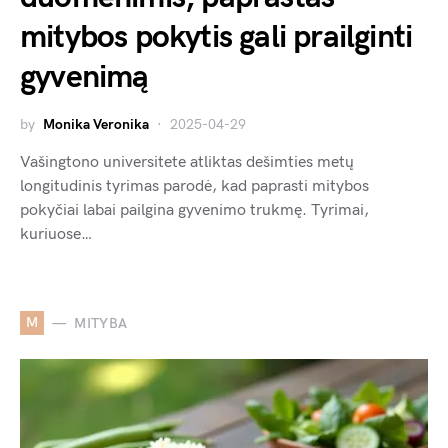
mitybos pokytis gali prailginti
gyvenimą
by
Monika Veronika
2025-04-29
Vašingtono universitete atliktas dešimties metų
longitudinis tyrimas parodė, kad paprasti mitybos
pokyčiai labai pailgina gyvenimo trukmę. Tyrimai,
kuriuose…
M
MITYBA