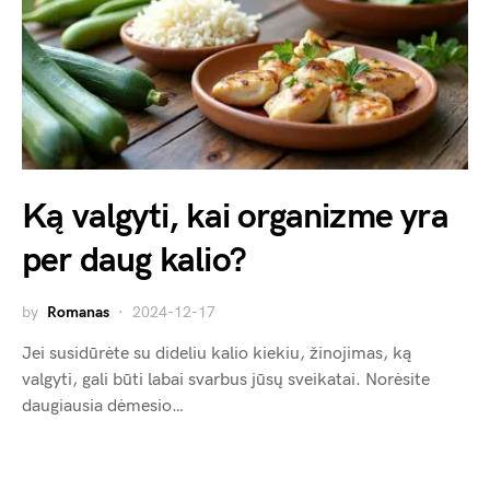
Ką valgyti, kai organizme yra
per daug kalio?
by
Romanas
2024-12-17
Jei susidūrėte su dideliu kalio kiekiu, žinojimas, ką
valgyti, gali būti labai svarbus jūsų sveikatai. Norėsite
daugiausia dėmesio…