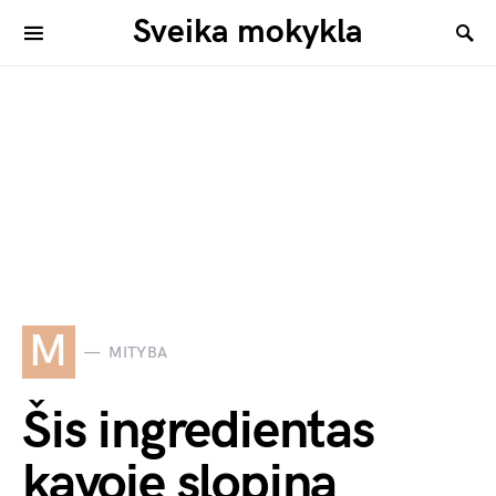
Sveika mokykla
M
MITYBA
Šis ingredientas
kavoje slopina