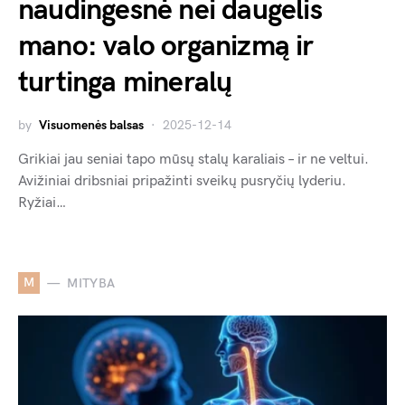
naudingesnė nei daugelis
mano: valo organizmą ir
turtinga mineralų
by
Visuomenės balsas
2025-12-14
Grikiai jau seniai tapo mūsų stalų karaliais – ir ne veltui.
Avižiniai dribsniai pripažinti sveikų pusryčių lyderiu.
Ryžiai…
M
MITYBA