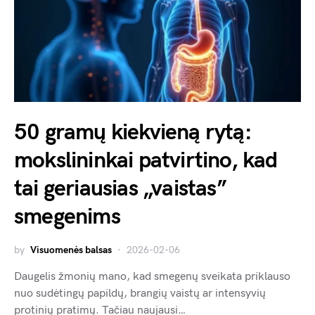
50 gramų kiekvieną rytą:
mokslininkai patvirtino, kad
tai geriausias „vaistas”
smegenims
by
Visuomenės balsas
2026-02-06
Daugelis žmonių mano, kad smegenų sveikata priklauso
nuo sudėtingų papildų, brangių vaistų ar intensyvių
protinių pratimų. Tačiau naujausi…