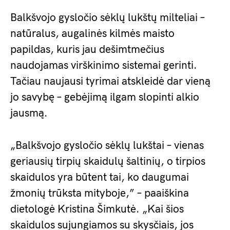
Balkšvojo gysločio sėklų lukštų milteliai –
natūralus, augalinės kilmės maisto
papildas, kuris jau dešimtmečius
naudojamas virškinimo sistemai gerinti.
Tačiau naujausi tyrimai atskleidė dar vieną
jo savybę – gebėjimą ilgam slopinti alkio
jausmą.
„Balkšvojo gysločio sėklų lukštai – vienas
geriausių tirpių skaidulų šaltinių, o tirpios
skaidulos yra būtent tai, ko daugumai
žmonių trūksta mityboje,” – paaiškina
dietologė Kristina Šimkutė. „Kai šios
skaidulos sujungiamos su skysčiais, jos