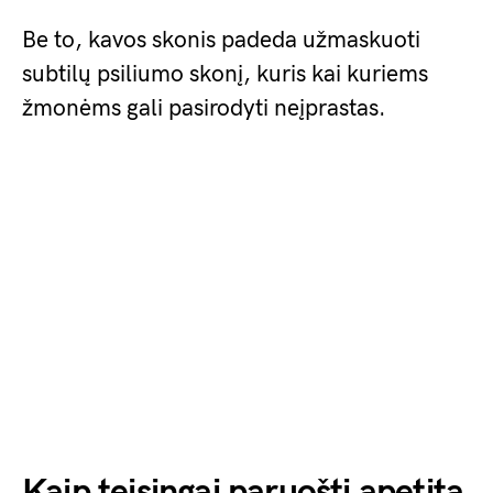
Be to, kavos skonis padeda užmaskuoti
subtilų psiliumo skonį, kuris kai kuriems
žmonėms gali pasirodyti neįprastas.
Kaip teisingai paruošti apetitą