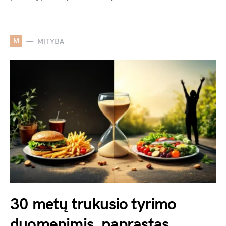
M
MITYBA
30 metų trukusio tyrimo
duomenimis, paprastas