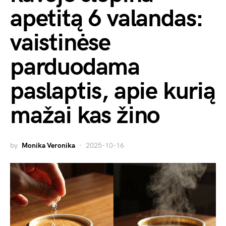
apetitą 6 valandas:
vaistinėse
parduodama
paslaptis, apie kurią
mažai kas žino
by
Monika Veronika
2025-10-16