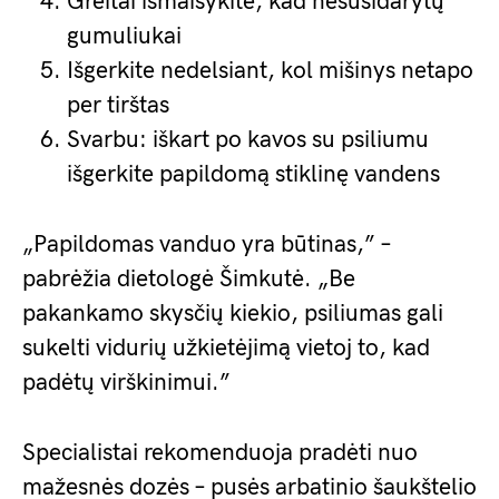
Greitai išmaišykite, kad nesusidarytų
gumuliukai
Išgerkite nedelsiant, kol mišinys netapo
per tirštas
Svarbu: iškart po kavos su psiliumu
išgerkite papildomą stiklinę vandens
„Papildomas vanduo yra būtinas,” –
pabrėžia dietologė Šimkutė. „Be
pakankamo skysčių kiekio, psiliumas gali
sukelti vidurių užkietėjimą vietoj to, kad
padėtų virškinimui.”
Specialistai rekomenduoja pradėti nuo
mažesnės dozės – pusės arbatinio šaukštelio