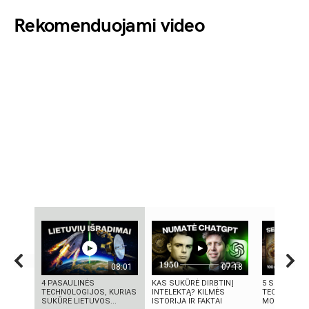
Rekomenduojami video
08:01
07:18
4 PASAULINĖS
KAS SUKŪRĖ DIRBTINĮ
5 SENOVĖS
TECHNOLOGIJOS, KURIAS
INTELEKTĄ? KILMĖS
TECHNOLOGI
SUKŪRĖ LIETUVOS...
ISTORIJA IR FAKTAI
MOKSLININKAI