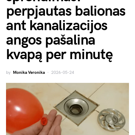
perpjautas balionas
ant kanalizacijos
angos pašalina
kvapą per minutę
by
Monika Veronika
2026-05-24