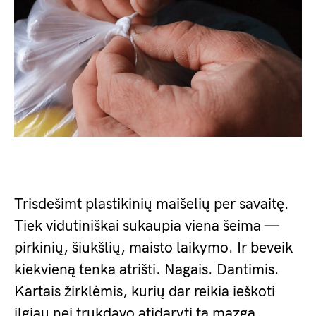
Trisdešimt plastikinių maišelių per savaitę.
Tiek vidutiniškai sukaupia viena šeima —
pirkinių, šiukšlių, maisto laikymo. Ir beveik
kiekvieną tenka atrišti. Nagais. Dantimis.
Kartais žirklėmis, kurių dar reikia ieškoti
ilgiau nei trukdavo atidaryti tą mazgą.