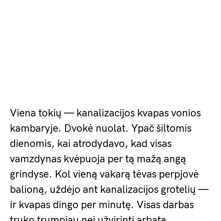
Viena tokių — kanalizacijos kvapas vonios
kambaryje. Dvokė nuolat. Ypač šiltomis
dienomis, kai atrodydavo, kad visas
vamzdynas kvėpuoja per tą mažą angą
grindyse. Kol vieną vakarą tėvas perpjovė
balioną, uždėjo ant kanalizacijos grotelių —
ir kvapas dingo per minutę. Visas darbas
truko trumpiau nei užvirinti arbatą.