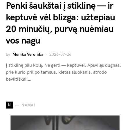
Penki šaukštai į stiklinę — ir
keptuvė vėl blizga: užtepiau
20 minučių, purvą nuėmiau
vos nagu
by
Monika Veronika
2026-07-26
Į stiklinę pilu kolą. Ne gerti — keptuvei. Apsvilęs dugnas,
prie kurio prilipo tamsus, kietas sluoksnis, atrodo
beviltiškai,…
N
NAMAI