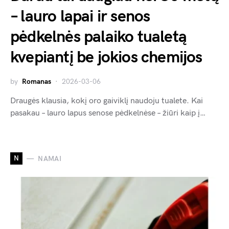
– lauro lapai ir senos
pėdkelnės palaiko tualetą
kvepiantį be jokios chemijos
by
Romanas
2026-03-06
Draugės klausia, kokį oro gaiviklį naudoju tualete. Kai
pasakau – lauro lapus senose pėdkelnėse – žiūri kaip į…
N
NAMAI