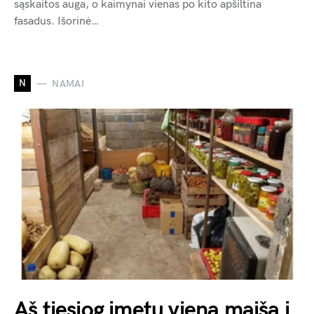
sąskaitos auga, o kaimynai vienas po kito apšiltina
fasadus. Išorinė…
N
NAMAI
Aš tiesiog įmetu vieną maišą į