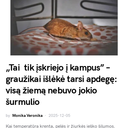
„Tai tik įskriejo į kampus” –
graužikai išlėkė tarsi apdegę:
visą žiemą nebuvo jokio
šurmulio
by
Monika Veronika
2025-12-05
Kai temperatūra krenta, pelės ir žiurkės ieško šilumos.