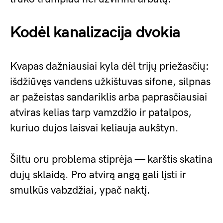
Kodėl kanalizacija dvokia
Kvapas dažniausiai kyla dėl trijų priežasčių:
išdžiūvęs vandens užkištuvas sifone, silpnas
ar pažeistas sandariklis arba paprasčiausiai
atviras kelias tarp vamzdžio ir patalpos,
kuriuo dujos laisvai keliauja aukštyn.
Šiltu oru problema stiprėja — karštis skatina
dujų sklaidą. Pro atvirą angą gali lįsti ir
smulkūs vabzdžiai, ypač naktį.