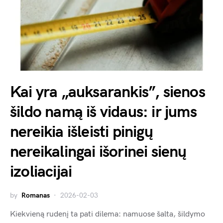
Kai yra „auksarankis”, sienos
šildo namą iš vidaus: ir jums
nereikia išleisti pinigų
nereikalingai išorinei sienų
izoliacijai
by
Romanas
2026-02-03
Kiekvieną rudenį ta pati dilema: namuose šalta, šildymo