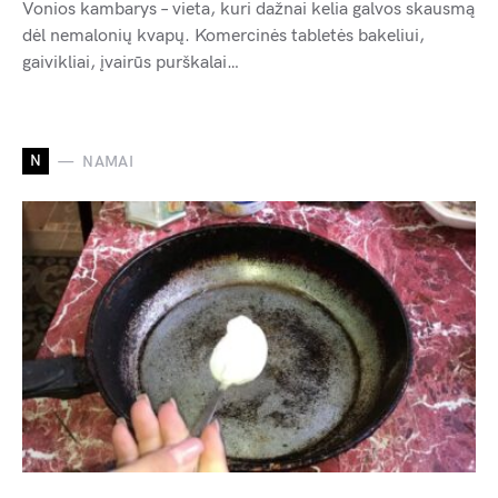
Vonios kambarys – vieta, kuri dažnai kelia galvos skausmą
dėl nemalonių kvapų. Komercinės tabletės bakeliui,
gaivikliai, įvairūs purškalai…
N
NAMAI