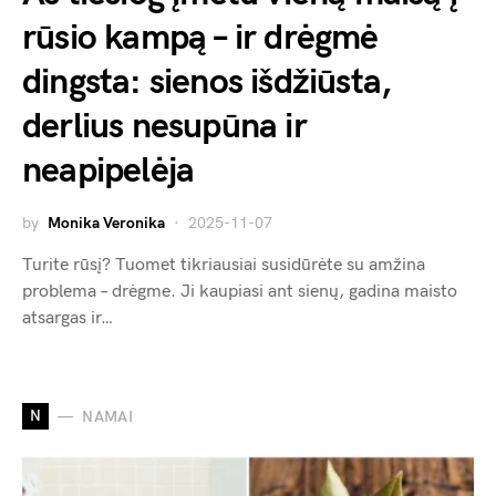
rūsio kampą – ir drėgmė
dingsta: sienos išdžiūsta,
derlius nesupūna ir
neapipelėja
by
Monika Veronika
2025-11-07
Turite rūsį? Tuomet tikriausiai susidūrėte su amžina
problema – drėgme. Ji kaupiasi ant sienų, gadina maisto
atsargas ir…
N
NAMAI