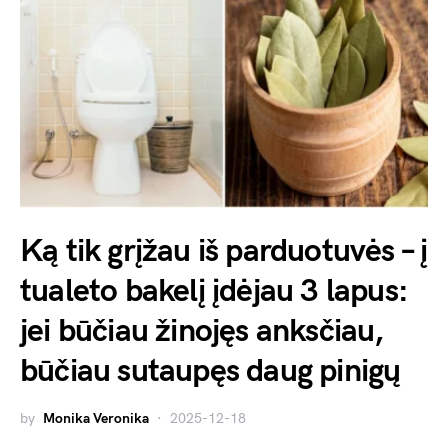
Ką tik grįžau iš parduotuvės – į
tualeto bakelį įdėjau 3 lapus:
jei būčiau žinojęs anksčiau,
būčiau sutaupęs daug pinigų
by
Monika Veronika
2025-12-18