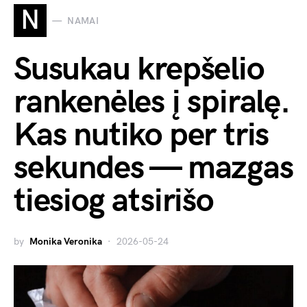
N
NAMAI
Susukau krepšelio
rankenėles į spiralę.
Kas nutiko per tris
sekundes — mazgas
tiesiog atsirišo
by
Monika Veronika
2026-05-24