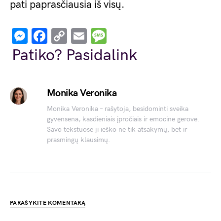
pati paprasčiausia iš visų.
Messenger
Facebook
Copy
Email
Message
Link
Patiko? Pasidalink
Monika Veronika
Monika Veronika – rašytoja, besidominti sveika
gyvensena, kasdieniais įpročiais ir emocine gerove.
Savo tekstuose ji ieško ne tik atsakymų, bet ir
prasmingų klausimų.
PARAŠYKITE KOMENTARĄ