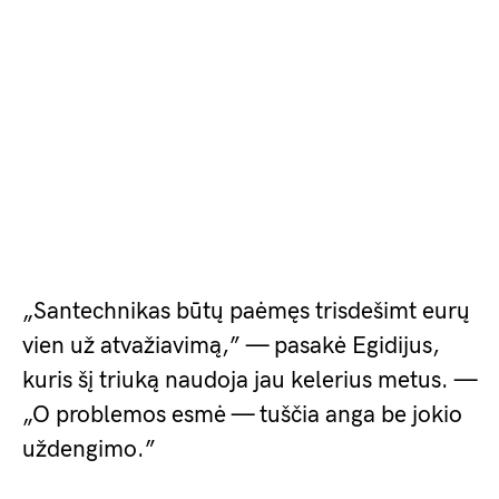
„Santechnikas būtų paėmęs trisdešimt eurų
vien už atvažiavimą,” — pasakė Egidijus,
kuris šį triuką naudoja jau kelerius metus. —
„O problemos esmė — tuščia anga be jokio
uždengimo.”