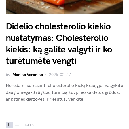
Didelio cholesterolio kiekio
nustatymas: Cholesterolio
kiekis: ką galite valgyti ir ko
turėtumėte vengti
by
Monika Veronika
2025-02-27
Norėdami sumažinti cholesterolio kiekį kraujyje, valgykite
daug omega-3 rūgščių turinčią žuvį, neskaldytus grūdus,
ankštines daržoves ir riešutus, venkite…
L
LIGOS