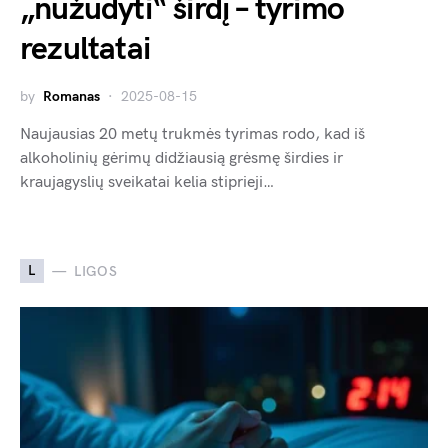
„nužudyti“ širdį – tyrimo
rezultatai
by
Romanas
2025-08-15
Naujausias 20 metų trukmės tyrimas rodo, kad iš
alkoholinių gėrimų didžiausią grėsmę širdies ir
kraujagyslių sveikatai kelia stiprieji…
L
LIGOS