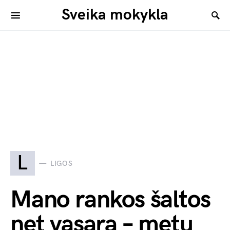
Sveika mokykla
L
LIGOS
Mano rankos šaltos
net vasarą – metų