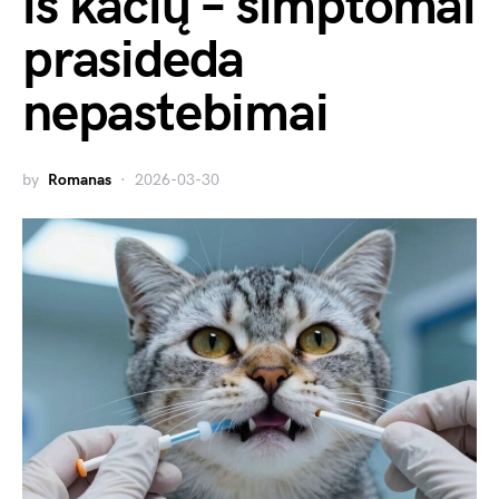
iš kačių – simptomai
prasideda
nepastebimai
by
Romanas
2026-03-30