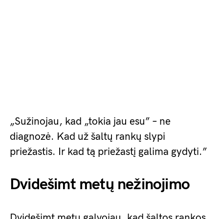
„Sužinojau, kad „tokia jau esu” – ne
diagnozė. Kad už šaltų rankų slypi
priežastis. Ir kad tą priežastį galima gydyti.”
Dvidešimt metų nežinojimo
Dvidešimt metų galvojau, kad šaltos rankos