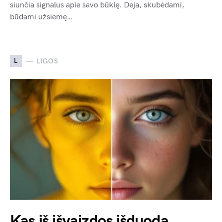
siunčia signalus apie savo būklę. Deja, skubėdami,
būdami užsiėmę…
L
LIGOS
Kas iš išvaizdos išduoda