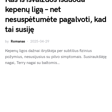
kepenų ligą – net
nesuspėtumėte pagalvoti, kad
tai susiję
by
Romanas
2025-04-29
Kepenų ligos dažnai išryškėja per subtilius fizinius
požymius, nesusijusius su pilvo simptomais. Susiraukšlėję
nagai, Terry nagai su baltomis…