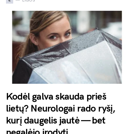
LIGOS
Kodėl galva skauda prieš
lietų? Neurologai rado ryšį,
kurį daugelis jautė — bet
negalėjo įrodyti