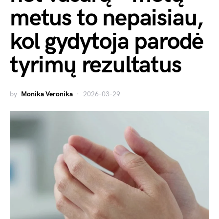
metus to nepaisiau,
kol gydytoja parodė
tyrimų rezultatus
by
Monika Veronika
2026-03-29