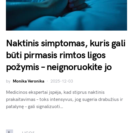
Naktinis simptomas, kuris gali
būti pirmasis rimtos ligos
požymis – neignoruokite jo
by
Monika Veronika
2025-12-03
Medicinos ekspertai įspėja, kad stiprus naktinis
prakaitavimas – toks intensyvus, jog sugeria drabužius ir
patalynę – gali signalizuoti…
L