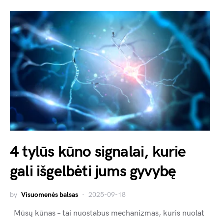
4 tylūs kūno signalai, kurie
gali išgelbėti jums gyvybę
by
Visuomenės balsas
2025-09-18
Mūsų kūnas – tai nuostabus mechanizmas, kuris nuolat