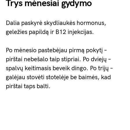
Trys mėnesiai gydymo
Dalia paskyrė skydliaukės hormonus,
geležies papildą ir B12 injekcijas.
Po mėnesio pastebėjau pirmą pokytį –
pirštai nebešalo taip stipriai. Po dviejų –
spalvų keitimasis beveik dingo. Po trijų –
galėjau stovėti stotelėje be baimės, kad
pirštai taps balti.