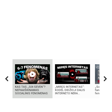
08:01
08:11
KAS TAS „SIX-SEVEN“?
„MIRĘS INTERNETAS“:
„Sostų karai
NEPAAIŠKINAMAS
KODĖL DIDŽIOJI DALIS
fantastinio 
SOCIALINIS FENOMENAS
INTERNETO NĖRA...
fenomenas