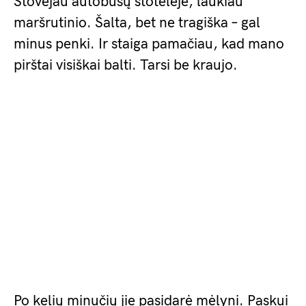
Stovėjau autobusų stotelėje, laukiau
maršrutinio. Šalta, bet ne tragiška – gal
minus penki. Ir staiga pamačiau, kad mano
pirštai visiškai balti. Tarsi be kraujo.
Po kelių minučių jie pasidarė mėlyni. Paskui