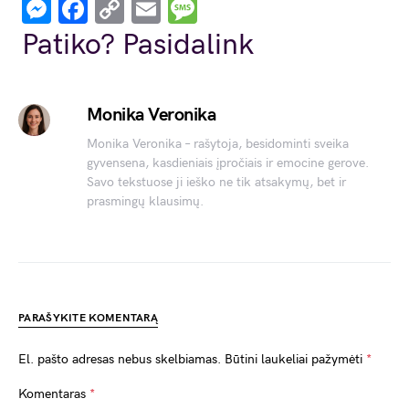
Messenger
Facebook
Copy
Email
Message
Link
Patiko? Pasidalink
Monika Veronika
Monika Veronika – rašytoja, besidominti sveika
gyvensena, kasdieniais įpročiais ir emocine gerove.
Savo tekstuose ji ieško ne tik atsakymų, bet ir
prasmingų klausimų.
PARAŠYKITE KOMENTARĄ
El. pašto adresas nebus skelbiamas.
Būtini laukeliai pažymėti
*
Komentaras
*