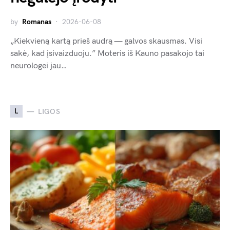
by
Romanas
2026-06-08
„Kiekvieną kartą prieš audrą — galvos skausmas. Visi
sakė, kad įsivaizduoju.” Moteris iš Kauno pasakojo tai
neurologei jau…
L
LIGOS