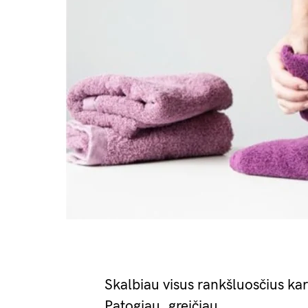
Skalbiau visus rankšluosčius kart
Patogiau, greičiau.