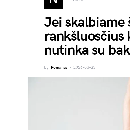
Jei skalbiame 
rankšluosčius k
nutinka su bak
by
Romanas
2026-03-23