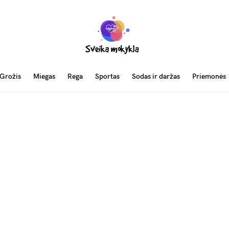
Grožis
Miegas
Rega
Sportas
Sodas ir daržas
Priemonės