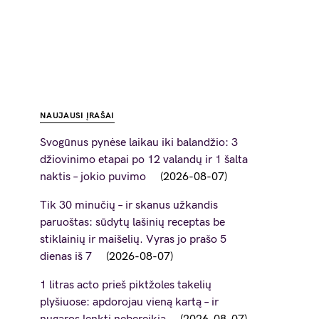
NAUJAUSI ĮRAŠAI
Svogūnus pynėse laikau iki balandžio: 3
džiovinimo etapai po 12 valandų ir 1 šalta
naktis – jokio puvimo
2026-08-07
Tik 30 minučių – ir skanus užkandis
paruoštas: sūdytų lašinių receptas be
stiklainių ir maišelių. Vyras jo prašo 5
dienas iš 7
2026-08-07
1 litras acto prieš piktžoles takelių
plyšiuose: apdorojau vieną kartą – ir