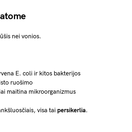
matome
rūšis nei vonios.
vena E. coli ir kitos bakterijos
sto ruošimo
kiai maitina mikroorganizmus
nkšluosčiais, visa tai
persikerlia
.