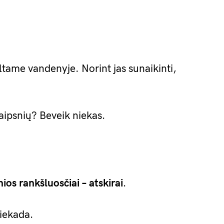
šiltame vandenyje. Norint jas sunaikinti,
aipsnių? Beveik niekas.
nios rankšluosčiai – atskirai
.
Niekada.