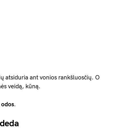
ių atsiduria ant vonios rankšluosčių. O
mės veidą, kūną.
 odos
.
adeda