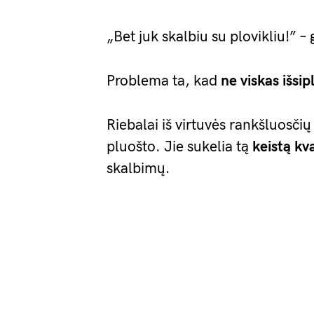
„Bet juk skalbiu su plovikliu!” –
Problema ta, kad
ne viskas išsip
Riebalai iš virtuvės rankšluosči
pluošto. Jie sukelia tą
keistą kv
skalbimų.