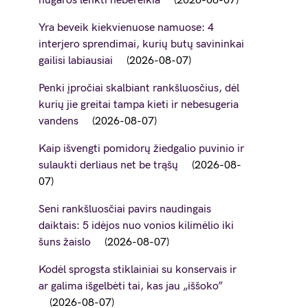
nugaros lenkti nebereikia
2026-08-07
Yra beveik kiekvienuose namuose: 4
interjero sprendimai, kurių butų savininkai
gailisi labiausiai
2026-08-07
Penki įpročiai skalbiant rankšluosčius, dėl
kurių jie greitai tampa kieti ir nebesugeria
vandens
2026-08-07
Kaip išvengti pomidorų žiedgalio puvinio ir
sulaukti derliaus net be trąšų
2026-08-
07
Seni rankšluosčiai pavirs naudingais
daiktais: 5 idėjos nuo vonios kilimėlio iki
šuns žaislo
2026-08-07
Kodėl sprogsta stiklainiai su konservais ir
ar galima išgelbėti tai, kas jau „iššoko”
2026-08-07