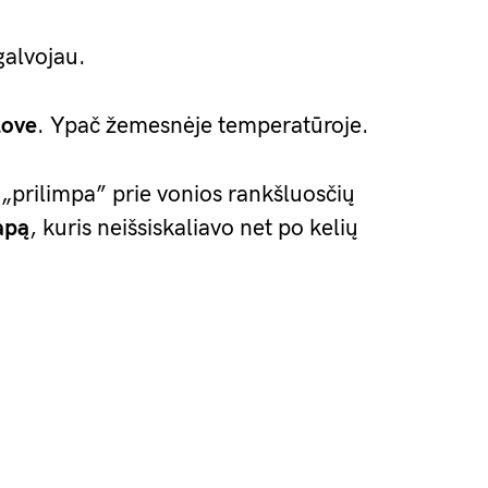
 galvojau.
love
. Ypač žemesnėje temperatūroje.
ų „prilimpa” prie vonios rankšluosčių
apą
, kuris neišsiskaliavo net po kelių