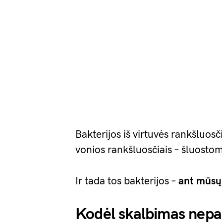
Bakterijos iš virtuvės rankšluosč
vonios rankšluosčiais – šluosto
Ir tada tos bakterijos –
ant mūsų
Kodėl skalbimas nep