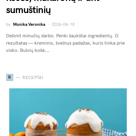
sumuštinių
by
Monika Veronika
2026-06-18
Dešimt minučių darbo. Penki šaukštai ingredientų. O
rezultatas — kreminis, švelnus padažas, kuris tinka prie
visko. Bulvių košė,…
R
RECEPTAI