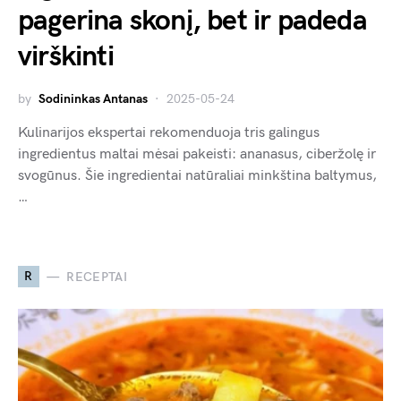
pagerina skonį, bet ir padeda
virškinti
by
Sodininkas Antanas
2025-05-24
Kulinarijos ekspertai rekomenduoja tris galingus
ingredientus maltai mėsai pakeisti: ananasus, ciberžolę ir
svogūnus. Šie ingredientai natūraliai minkština baltymus,
…
R
RECEPTAI