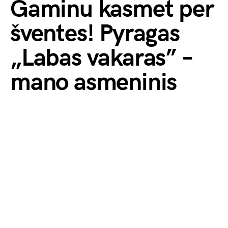
Gaminu kasmet per
šventes! Pyragas
„Labas vakaras” –
mano asmeninis
favoritas su trimis
įdarais
by
Visuomenės balsas
2025-12-07