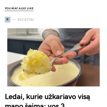
YOU MAY ALSO LIKE
R
RECEPTAI
Ledai, kurie užkariavo visą
mano šeimą: vos 3