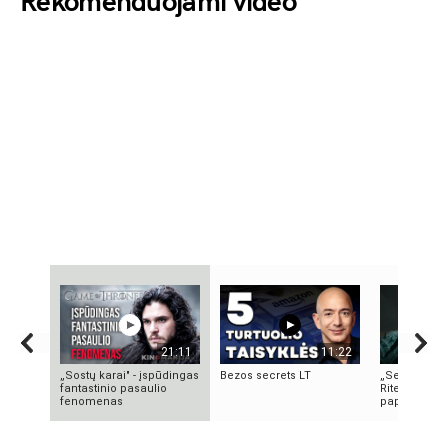
Rekomenduojami video
21:11
11:22
„Sostų karai" - įspūdingas
Bezos secrets LT
„Septynių Ka
fantastinio pasaulio
Riteris" – kai
fenomenas
paprastumas