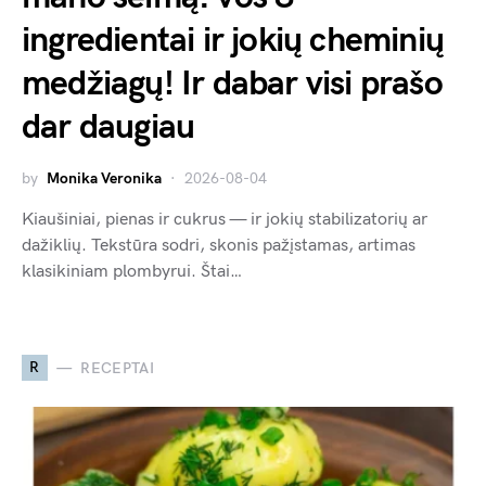
ingredientai ir jokių cheminių
medžiagų! Ir dabar visi prašo
dar daugiau
by
Monika Veronika
2026-08-04
Kiaušiniai, pienas ir cukrus — ir jokių stabilizatorių ar
dažiklių. Tekstūra sodri, skonis pažįstamas, artimas
klasikiniam plombyrui. Štai…
R
RECEPTAI