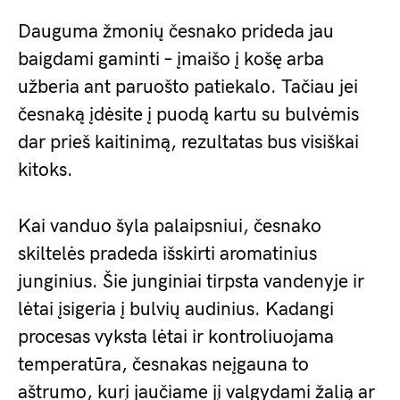
Dauguma žmonių česnako prideda jau
baigdami gaminti – įmaišo į košę arba
užberia ant paruošto patiekalo. Tačiau jei
česnaką įdėsite į puodą kartu su bulvėmis
dar prieš kaitinimą, rezultatas bus visiškai
kitoks.
Kai vanduo šyla palaipsniui, česnako
skiltelės pradeda išskirti aromatinius
junginius. Šie junginiai tirpsta vandenyje ir
lėtai įsigeria į bulvių audinius. Kadangi
procesas vyksta lėtai ir kontroliuojama
temperatūra, česnakas neįgauna to
aštrumo, kurį jaučiame jį valgydami žalią ar