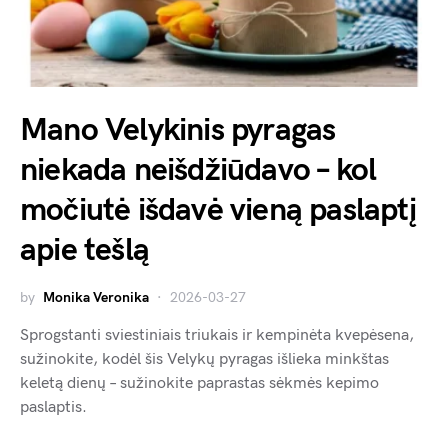
Mano Velykinis pyragas
niekada neišdžiūdavo – kol
močiutė išdavė vieną paslaptį
apie tešlą
by
Monika Veronika
2026-03-27
Sprogstanti sviestiniais triukais ir kempinėta kvepėsena,
sužinokite, kodėl šis Velykų pyragas išlieka minkštas
keletą dienų – sužinokite paprastas sėkmės kepimo
paslaptis.