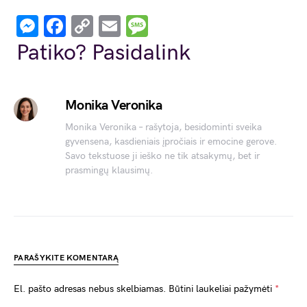
Messenger
Facebook
Copy
Email
Message
Link
Patiko? Pasidalink
Monika Veronika
Monika Veronika – rašytoja, besidominti sveika
gyvensena, kasdieniais įpročiais ir emocine gerove.
Savo tekstuose ji ieško ne tik atsakymų, bet ir
prasmingų klausimų.
PARAŠYKITE KOMENTARĄ
El. pašto adresas nebus skelbiamas.
Būtini laukeliai pažymėti
*