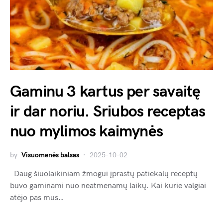
Gaminu 3 kartus per savaitę
ir dar noriu. Sriubos receptas
nuo mylimos kaimynės
by
Visuomenės balsas
2025-10-02
Daug šiuolaikiniam žmogui įprastų patiekalų receptų
buvo gaminami nuo neatmenamų laikų. Kai kurie valgiai
atėjo pas mus…