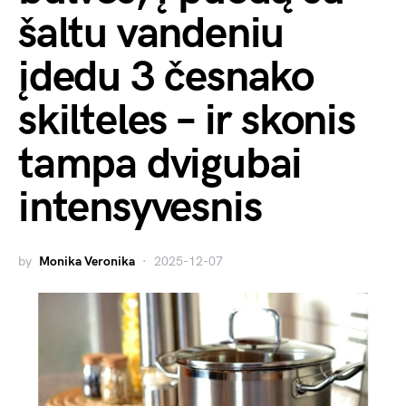
šaltu vandeniu
įdedu 3 česnako
skilteles – ir skonis
tampa dvigubai
intensyvesnis
by
Monika Veronika
2025-12-07