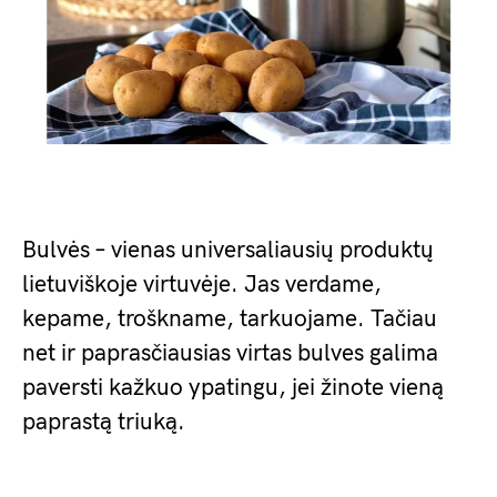
Bulvės – vienas universaliausių produktų
lietuviškoje virtuvėje. Jas verdame,
kepame, troškname, tarkuojame. Tačiau
net ir paprasčiausias virtas bulves galima
paversti kažkuo ypatingu, jei žinote vieną
paprastą triuką.