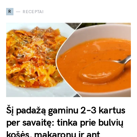
R
RECEPTAI
Šį padažą gaminu 2–3 kartus
per savaitę: tinka prie bulvių
košės, makaronų ir ant