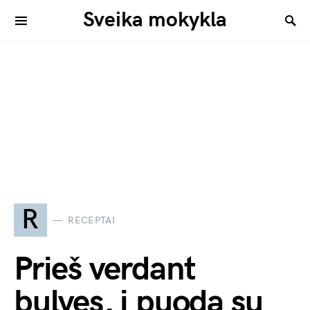
Sveika mokykla
R
RECEPTAI
Prieš verdant
bulves, į puodą su