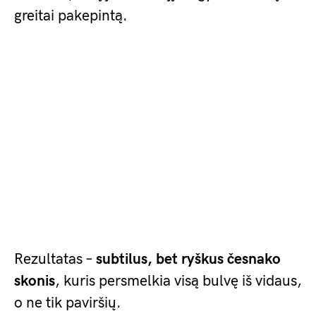
greitai pakepintą.
Rezultatas –
subtilus, bet ryškus česnako
skonis
, kuris persmelkia visą bulvę iš vidaus,
o ne tik paviršių.