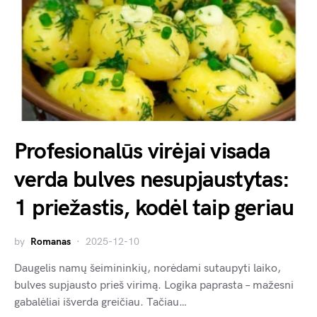
Profesionalūs virėjai visada
verda bulves nesupjaustytas:
1 priežastis, kodėl taip geriau
by
Romanas
2025-12-10
Daugelis namų šeimininkių, norėdami sutaupyti laiko,
bulves supjausto prieš virimą. Logika paprasta – mažesni
gabalėliai išverda greičiau. Tačiau…