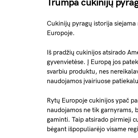
Trumpa cukinijų pyrago
Cukinijų pyragų istorija siejama 
Europoje.
Iš pradžių cukinijos atsirado A
gyvenvietėse. Į Europą jos pateko
svarbiu produktu, nes nereikalav
naudojamos įvairiuose patiekal
Rytų Europoje cukinijos ypač pa
naudojamos ne tik garnyrams, b
gaminti. Taip atsirado pirmieji c
bėgant išpopuliarėjo visame reg