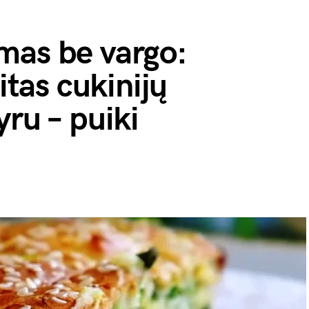
mas be vargo:
eitas cukinijų
yru – puiki