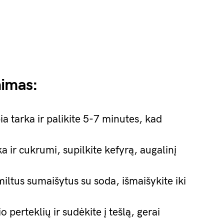
nimas:
a tarka ir palikite 5-7 minutes, kad
a ir cukrumi, supilkite kefyrą, augalinį
 miltus sumaišytus su soda, išmaišykite iki
.
o perteklių ir sudėkite į tešlą, gerai