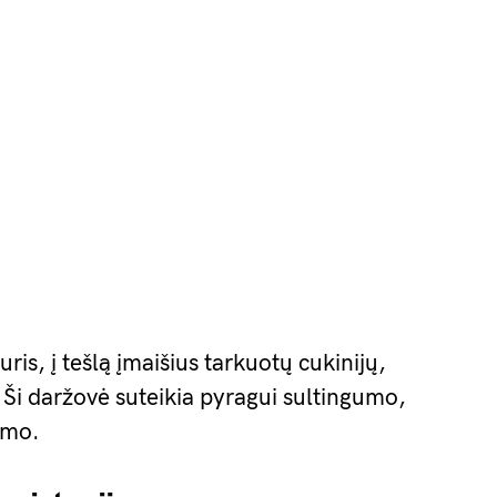
ris, į tešlą įmaišius tarkuotų cukinijų,
 Ši daržovė suteikia pyragui sultingumo,
umo.