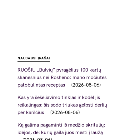
NAUJAUSI ĮRAŠAI
RUOŠIU „Bulvių” pyragėlius 100 kartų
skanesnius nei Rosheno: mano močiutės
patobulintas receptas
2026-08-06
Kas yra šešėliavimo tinklas ir kodėl jis
reikalingas: šis sodo triukas gelbsti derlių
per karščius
2026-08-06
Ką galima pagaminti iš medžio skritulių:
idėjos, dėl kurių gaila juos mesti į laužą