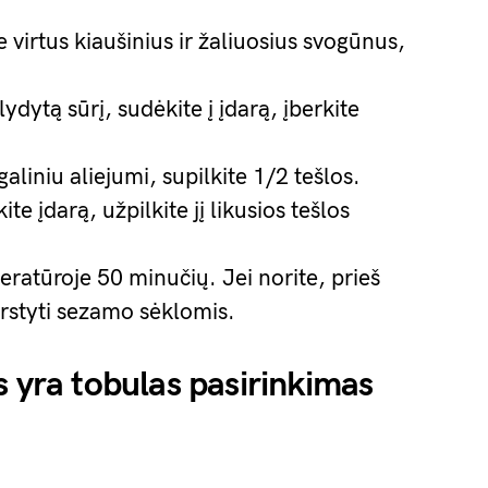
e virtus kiaušinius ir žaliuosius svogūnus,
ydytą sūrį, sudėkite į įdarą, įberkite
liniu aliejumi, supilkite 1/2 tešlos.
ite įdarą, užpilkite jį likusios tešlos
atūroje 50 minučių. Jei norite, prieš
rstyti sezamo sėklomis.
s yra tobulas pasirinkimas