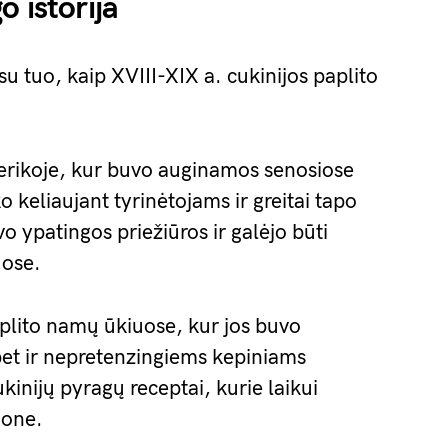
 istorija
su tuo, kaip XVIII-XIX a. cukinijos paplito
merikoje, kur buvo auginamos senosiose
 keliaujant tyrinėtojams ir greitai tapo
o ypatingos priežiūros ir galėjo būti
uose.
plito namų ūkiuose, kur jos buvo
et ir nepretenzingiems kepiniams
ukinijų pyragų receptai, kurie laikui
ione.