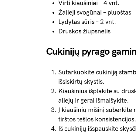
Virti kiaušiniai – 4 vnt.
Žalieji svogūnai – pluoštas
Lydytas sūris – 2 vnt.
Druskos žiupsnelis
Cukinijų pyrago gami
Sutarkuokite cukiniją stambi
išsiskirtų skystis.
Kiaušinius išplakite su drusk
aliejų ir gerai išmaišykite.
Į kiaušinių mišinį suberkite
tirštos tešlos konsistencijos
Iš cukinijų išspauskite skysči