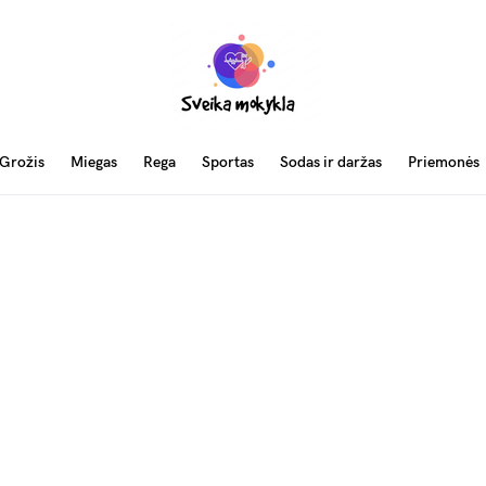
Grožis
Miegas
Rega
Sportas
Sodas ir daržas
Priemonės