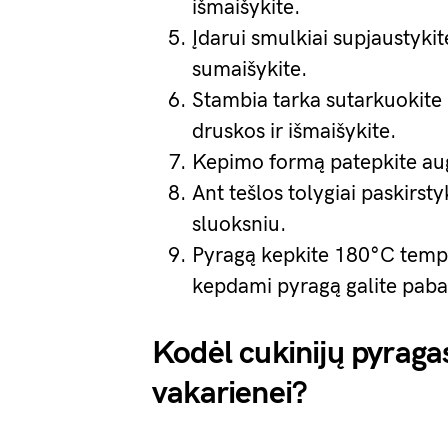
išmaišykite.
Įdarui smulkiai supjaustykit
sumaišykite.
Stambia tarka sutarkuokite l
druskos ir išmaišykite.
Kepimo formą patepkite auga
Ant tešlos tolygiai paskirstyk
sluoksniu.
Pyragą kepkite 180°C temper
kepdami pyragą galite paba
Kodėl cukinijų pyraga
vakarienei?