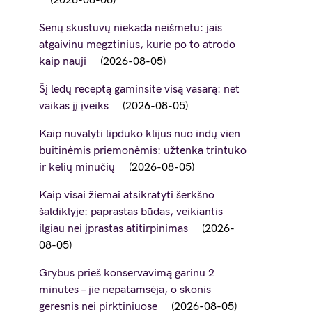
2026-08-06
Senų skustuvų niekada neišmetu: jais
atgaivinu megztinius, kurie po to atrodo
kaip nauji
2026-08-05
Šį ledų receptą gaminsite visą vasarą: net
vaikas jį įveiks
2026-08-05
Kaip nuvalyti lipduko klijus nuo indų vien
buitinėmis priemonėmis: užtenka trintuko
ir kelių minučių
2026-08-05
Kaip visai žiemai atsikratyti šerkšno
šaldiklyje: paprastas būdas, veikiantis
ilgiau nei įprastas atitirpinimas
2026-
08-05
Grybus prieš konservavimą garinu 2
minutes – jie nepatamsėja, o skonis
geresnis nei pirktiniuose
2026-08-05