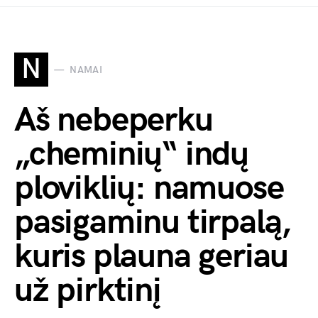
N
NAMAI
Aš nebeperku
„cheminių“ indų
ploviklių: namuose
pasigaminu tirpalą,
kuris plauna geriau
už pirktinį