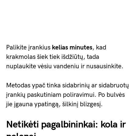
Palikite įrankius
kelias minutes
, kad
krakmolas šiek tiek išdžiūtų, tada
nuplaukite vėsiu vandeniu ir nusausinkite.
Metodas ypač tinka sidabrinių ar sidabruotų
įrankių paskutiniam poliravimui. Po bulvės
jie įgauna ypatingą, šilkinį blizgesį.
Netikėti pagalbininkai: kola ir