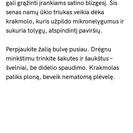
gali grąžinti įrankiams satino blizgesį. Šis
senas namų ūkio triukas veikia dėka
krakmolo, kuris užpildo mikronelygumus ir
sukuria tolygų, atspindintį paviršių.
Perpjaukite žalią bulvę pusiau. Drėgnu
minkštimu trinkite šakutes ir šaukštus –
švelniai, be didelio spaudimo. Krakmolas
paliks ploną, beveik nematomą plėvelę.