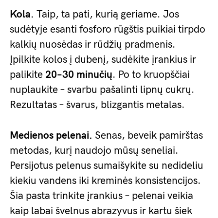
Kola.
Taip, ta pati, kurią geriame. Jos
sudėtyje esanti fosforo rūgštis puikiai tirpdo
kalkių nuosėdas ir rūdžių pradmenis.
Įpilkite kolos į dubenį, sudėkite įrankius ir
palikite
20–30 minučių
. Po to kruopščiai
nuplaukite – svarbu pašalinti lipnų cukrų.
Rezultatas – švarus, blizgantis metalas.
Medienos pelenai.
Senas, beveik pamirštas
metodas, kurį naudojo mūsų seneliai.
Persijotus pelenus sumaišykite su nedideliu
kiekiu vandens iki kreminės konsistencijos.
Šia pasta trinkite įrankius – pelenai veikia
kaip labai švelnus abrazyvus ir kartu šiek