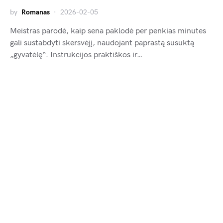
by
Romanas
2026-02-05
Meistras parodė, kaip sena paklodė per penkias minutes
gali sustabdyti skersvėjį, naudojant paprastą susuktą
„gyvatėlę“. Instrukcijos praktiškos ir…