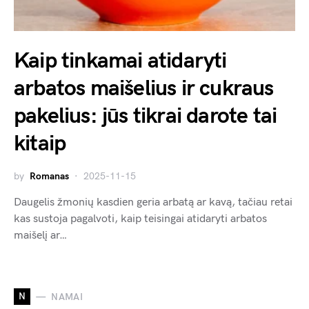
Kaip tinkamai atidaryti
arbatos maišelius ir cukraus
pakelius: jūs tikrai darote tai
kitaip
by
Romanas
2025-11-15
Daugelis žmonių kasdien geria arbatą ar kavą, tačiau retai
kas sustoja pagalvoti, kaip teisingai atidaryti arbatos
maišelį ar…
N
NAMAI