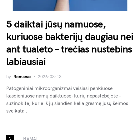
5 daiktai jūsų namuose,
kuriuose bakterijų daugiau nei
ant tualeto – trečias nustebins
labiausiai
by
Romanas
2026-03-13
Patogeniniai mikroorganizmai veisiasi penkiuose
kasdieniuose namų daiktuose, kurių nepastebėjote –
sužinokite, kurie iš jų šiandien kelia grėsmę jūsų šeimos
sveikatai.
N
NAMAI