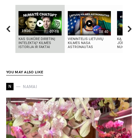
07:18
08:40
KAS SUKŪRĖ DIRBTINĮ
VIENINTELIS LIETUVIŲ
KĄ SLEPIA B
INTELEKTĄ? KILMĖS
KILMĖS NASA
JŪRA? 5
ISTORIJA IR FAKTAI
ASTRONAUTAS
NUGRIMZDUS
YOU MAY ALSO LIKE
N
NAMAI