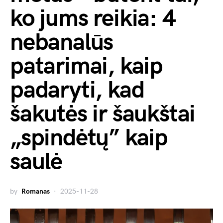
ko jums reikia: 4
nebanalūs
patarimai, kaip
padaryti, kad
šakutės ir šaukštai
„spindėtų” kaip
saulė
by
Romanas
2025-11-28