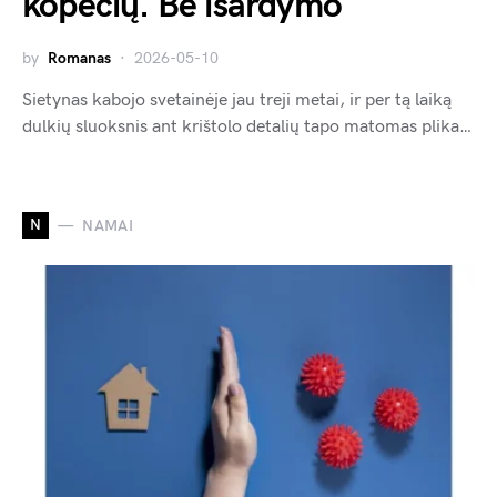
kopėčių. Be išardymo
by
Romanas
2026-05-10
Sietynas kabojo svetainėje jau treji metai, ir per tą laiką
dulkių sluoksnis ant krištolo detalių tapo matomas plika…
N
NAMAI