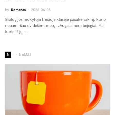
by
Romanas
2026-04-08
Biologijos mokytoja trečioje klasėje pasakė sakinį, kurio
nepamiršau dvidešimt metų: „Augalai nėra bejėgiai. Kai
kurie iš jų –…
N
NAMAI