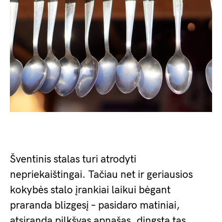
Šventinis stalas turi atrodyti
nepriekaištingai. Tačiau net ir geriausios
kokybės stalo įrankiai laikui bėgant
praranda blizgesį – pasidaro matiniai,
atsiranda pilkšvas apnašas, dingsta tas