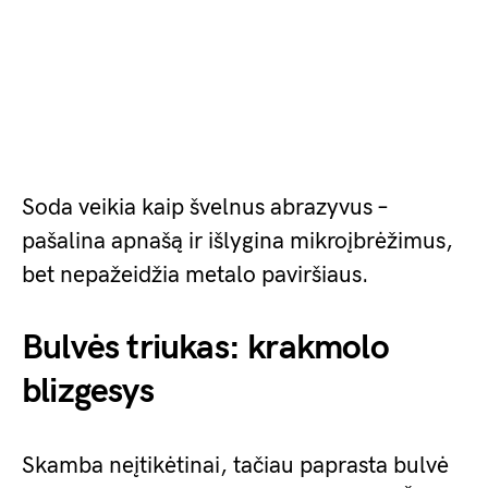
Soda veikia kaip švelnus abrazyvus –
pašalina apnašą ir išlygina mikroįbrėžimus,
bet nepažeidžia metalo paviršiaus.
Bulvės triukas: krakmolo
blizgesys
Skamba neįtikėtinai, tačiau paprasta bulvė