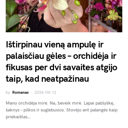
Ištirpinau vieną ampulę ir
palaisčiau gėles – orchidėja ir
fikusas per dvi savaites atgijo
taip, kad neatpažinau
by
Romanas
2026-04-12
Mano orchidėja mirė. Na, beveik mirė. Lapai pablyškę,
šaknys – pilkos ir suglebusios. Stovėjo ant palangės kaip
priekaištas…