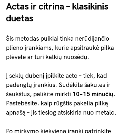
Actas ir citrina – klasikinis
duetas
Šis metodas puikiai tinka nerūdijančio
plieno įrankiams, kurie apsitraukė pilka
plėvele ar turi kalkių nuosėdų.
Į seklų dubenį įpilkite acto – tiek, kad
padengtų įrankius. Sudėkite šakutes ir
šaukštus, palikite mirkti
10–15 minučių
.
Pastebėsite, kaip rūgštis pakelia pilką
apnašą – jis tiesiog atsiskiria nuo metalo.
Po mirkymo kiekvieną įrankį patrinkite