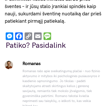
šventes – ir jūsų stalo įrankiai spindės kaip
nauji, sukurdami šventinę nuotaiką dar prieš
patiekiant pirmąjį patiekalą.
Messenger
Facebook
Copy
Email
Message
Link
Patiko? Pasidalink
Romanas
Romanas rašo apie sveikatingumą plačiai – nuo fizinio
aktyvumo ir mitybos iki psichologinės pusiausvyros ir
kasdienio sąmoningumo. Jo tikslas – padėti
skaitytojams atrasti skirtingus kelius į geresnę
savijautą, remiantis tiek mokslo įžvalgomis, tiek
gyvenimiška patirtimi. Romano tekstai kviečia
neprimesti sau taisyklių, o ieškoti to, kas veikia
būtent tau.