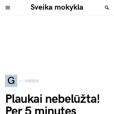
Sveika mokykla
G
GROŽIS
Plaukai nebelūžta!
Per 5 minutes