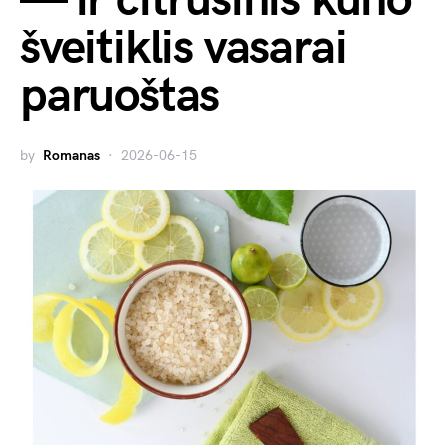
— ir citrusinis kūno
šveitiklis vasarai
paruoštas
by
Romanas
2026-06-15