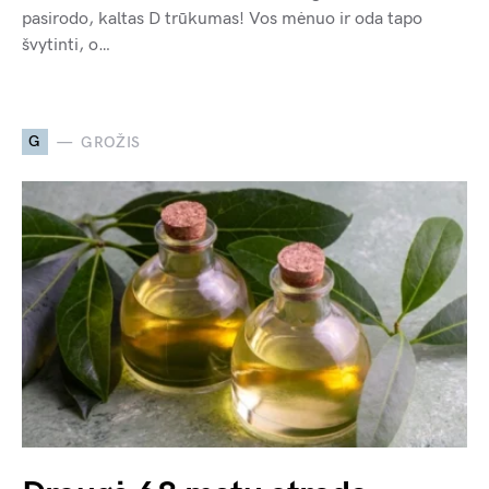
pasirodo, kaltas D trūkumas! Vos mėnuo ir oda tapo
švytinti, o…
G
GROŽIS