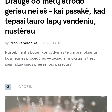
Draugė 68 metų atrodo
geriau nei aš – kai pasakė, kad
tepasi lauro lapų vandeniu,
nustėrau
by
Monika Veronika
2026-03-13
Nustebinantis botanikos gydymas teigia pranokiantis
kosmetines procedūras — tačiau ar mokslas iš tiesų
pagrindžia šiuos priešsenojo pažadus?
G
GROŽIS