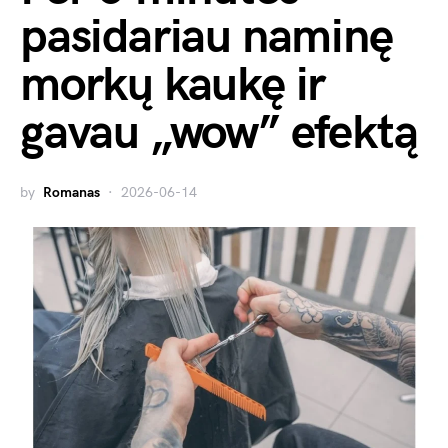
pasidariau naminę
morkų kaukę ir
gavau „wow” efektą
by
Romanas
2026-06-14