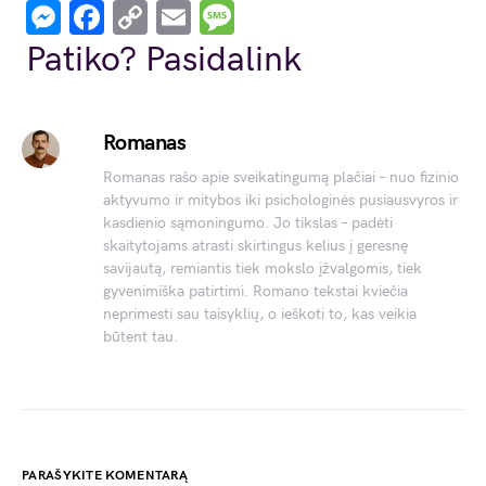
Messenger
Facebook
Copy
Email
Message
Link
Patiko? Pasidalink
Romanas
Romanas rašo apie sveikatingumą plačiai – nuo fizinio
aktyvumo ir mitybos iki psichologinės pusiausvyros ir
kasdienio sąmoningumo. Jo tikslas – padėti
skaitytojams atrasti skirtingus kelius į geresnę
savijautą, remiantis tiek mokslo įžvalgomis, tiek
gyvenimiška patirtimi. Romano tekstai kviečia
neprimesti sau taisyklių, o ieškoti to, kas veikia
būtent tau.
PARAŠYKITE KOMENTARĄ