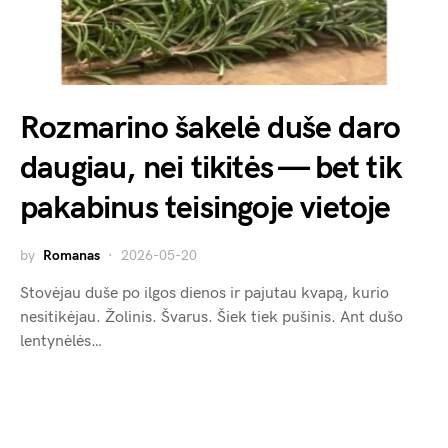
Rozmarino šakelė duše daro
daugiau, nei tikitės — bet tik
pakabinus teisingoje vietoje
by
Romanas
2026-05-20
Stovėjau duše po ilgos dienos ir pajutau kvapą, kurio
nesitikėjau. Žolinis. Švarus. Šiek tiek pušinis. Ant dušo
lentynėlės…