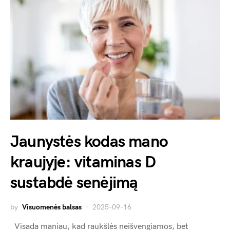
Jaunystės kodas mano
kraujyje: vitaminas D
sustabdė senėjimą
by
Visuomenės balsas
2025-09-16
Visada maniau, kad raukšlės neišvengiamos, bet