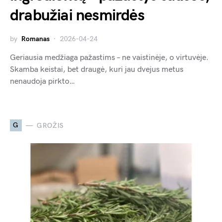
drabužiai nesmirdės
by
Romanas
2026-04-24
Geriausia medžiaga pažastims – ne vaistinėje, o virtuvėje.
Skamba keistai, bet draugė, kuri jau dvejus metus
nenaudoja pirkto…
G
GROŽIS