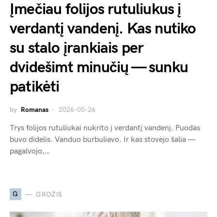
Įmečiau folijos rutuliukus į
verdantį vandenį. Kas nutiko
su stalo įrankiais per
dvidešimt minučių — sunku
patikėti
by
Romanas
2026-05-26
Trys folijos rutuliukai nukrito į verdantį vandenį. Puodas
buvo didelis. Vanduo burbuliavo. Ir kas stovėjo šalia —
pagalvojo,…
G
GROŽIS