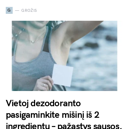
G
GROŽIS
Vietoj dezodoranto
pasigaminkite mišinį iš 2
ingredientų – pažastys sausos,