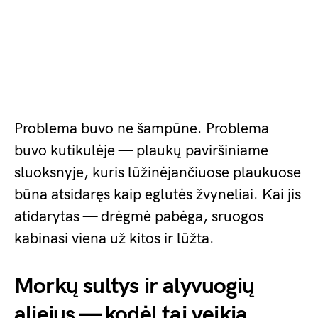
Problema buvo ne šampūne. Problema
buvo kutikulėje — plaukų paviršiniame
sluoksnyje, kuris lūžinėjančiuose plaukuose
būna atsidaręs kaip eglutės žvyneliai. Kai jis
atidarytas — drėgmė pabėga, sruogos
kabinasi viena už kitos ir lūžta.
Morkų sultys ir alyvuogių
aliejus — kodėl tai veikia