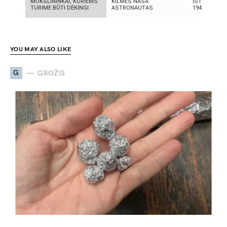
MOKSLININKAI, KURIEMS
KILMĖS NASA
ISTORIJA: K
TURIME BŪTI DĖKINGI
ASTRONAUTAS
1947-AISIAIS
YOU MAY ALSO LIKE
G
GROŽIS