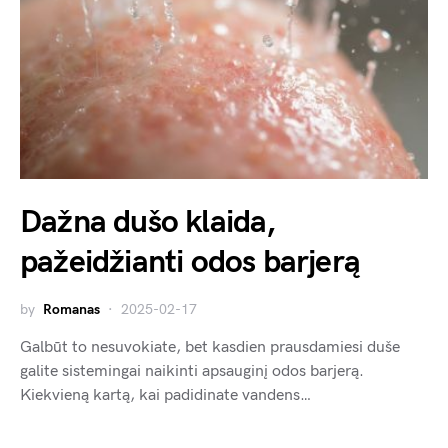
Dažna dušo klaida,
pažeidžianti odos barjerą
by
Romanas
2025-02-17
Galbūt to nesuvokiate, bet kasdien prausdamiesi duše
galite sistemingai naikinti apsauginį odos barjerą.
Kiekvieną kartą, kai padidinate vandens…