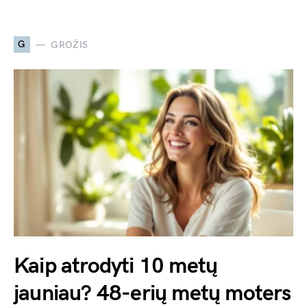
G
GROŽIS
Kaip atrodyti 10 metų
jauniau? 48-erių metų moters