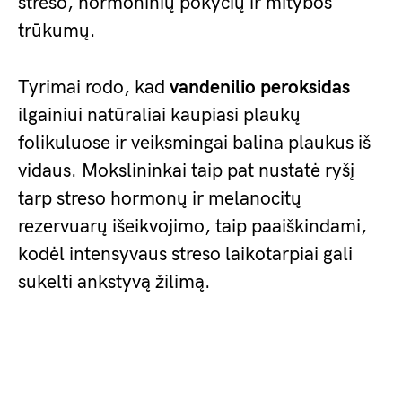
streso, hormoninių pokyčių ir mitybos
trūkumų.
Tyrimai rodo, kad
vandenilio peroksidas
ilgainiui natūraliai kaupiasi plaukų
folikuluose ir veiksmingai balina plaukus iš
vidaus. Mokslininkai taip pat nustatė ryšį
tarp streso hormonų ir melanocitų
rezervuarų išeikvojimo, taip paaiškindami,
kodėl intensyvaus streso laikotarpiai gali
sukelti ankstyvą žilimą.