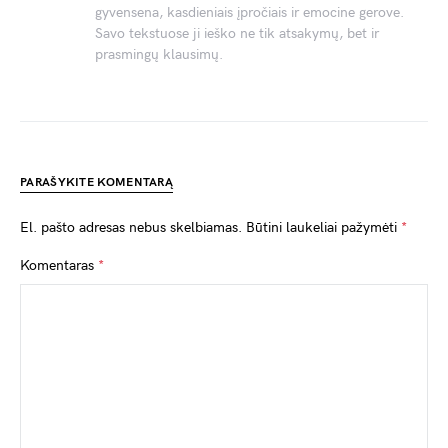
gyvensena, kasdieniais įpročiais ir emocine gerove.
Savo tekstuose ji ieško ne tik atsakymų, bet ir
prasmingų klausimų.
PARAŠYKITE KOMENTARĄ
El. pašto adresas nebus skelbiamas.
Būtini laukeliai pažymėti
*
Komentaras
*