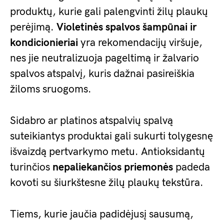
produktų, kurie gali palengvinti žilų plaukų
perėjimą.
Violetinės spalvos šampūnai ir
kondicionieriai
yra rekomendacijų viršuje,
nes jie neutralizuoja pageltimą ir žalvario
spalvos atspalvį, kuris dažnai pasireiškia
žiloms sruogoms.
Sidabro ar platinos atspalvių spalvą
suteikiantys produktai gali sukurti tolygesnę
išvaizdą pertvarkymo metu. Antioksidantų
turinčios
nepaliekančios priemonės
padeda
kovoti su šiurkštesne žilų plaukų tekstūra.
Tiems, kurie jaučia padidėjusį sausumą,