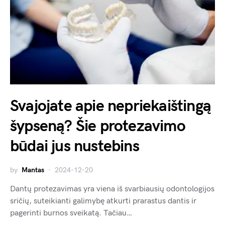
Svajojate apie nepriekaištingą
šypseną? Šie protezavimo
būdai jus nustebins
by
Mantas
2024-12-20
Dantų protezavimas yra viena iš svarbiausių odontologijos
sričių, suteikianti galimybę atkurti prarastus dantis ir
pagerinti burnos sveikatą. Tačiau…