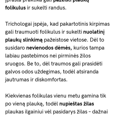
folikulus
ir sukelti randus.
Trichologai įspėja, kad pakartotinis kirpimas
gali traumuoti folikulus ir sukelti
nuolatinį
plaukų slinkimą
pažeistose vietose. Dėl to
susidaro
nevienodos dėmės,
kurios tampa
labiau pastebimos nei pirminės žilos
sruogos. Be to, dėl traumos gali prasidėti
galvos odos uždegimas, todėl atsiranda
jautrumas ir diskomfortas.
Kiekvienas folikulas vienu metu gamina tik
po vieną plauką, todėl
nupieštas žilas
plaukas ilgainiui vėl pasidarys žilas – dažnai