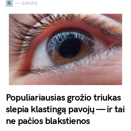
G
GROŽIS
Populiariausias grožio triukas
slepia klastingą pavojų — ir tai
ne pačios blakstienos