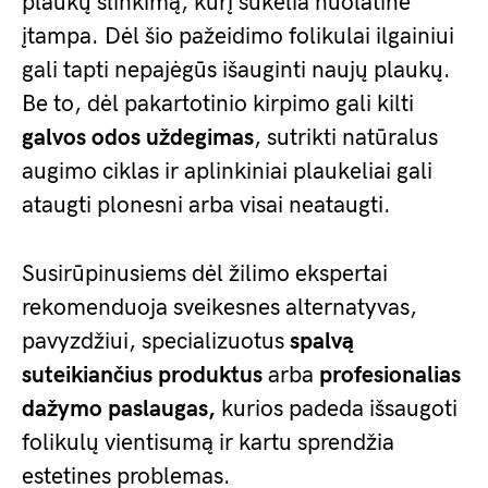
plaukų slinkimą, kurį sukelia nuolatinė
įtampa. Dėl šio pažeidimo folikulai ilgainiui
gali tapti nepajėgūs išauginti naujų plaukų.
Be to, dėl pakartotinio kirpimo gali kilti
galvos odos uždegimas
, sutrikti natūralus
augimo ciklas ir aplinkiniai plaukeliai gali
ataugti plonesni arba visai neataugti.
Susirūpinusiems dėl žilimo ekspertai
rekomenduoja sveikesnes alternatyvas,
pavyzdžiui, specializuotus
spalvą
suteikiančius produktus
arba
profesionalias
dažymo paslaugas,
kurios padeda išsaugoti
folikulų vientisumą ir kartu sprendžia
estetines problemas.