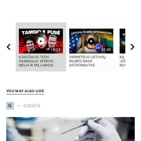
10:24
08:40
6 DIDŽIAUSI TECH
VIENINTELIS LIETUVIŲ
KĄ SLEPIA B
SKANDALAI: AFEROS,
KILMĖS NASA
JŪRA? 5
MELAI IR MILIJARDAI...
ASTRONAUTAS
NUGRIMZDUS
YOU MAY ALSO LIKE
G
GROŽIS