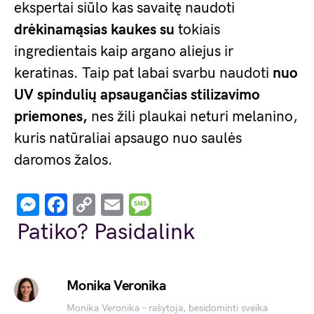
ekspertai siūlo kas savaitę naudoti
drėkinamąsias kaukes su
tokiais
ingredientais kaip argano aliejus ir
keratinas. Taip pat labai svarbu naudoti
nuo
UV spindulių apsaugančias stilizavimo
priemones,
nes žili plaukai neturi melanino,
kuris natūraliai apsaugo nuo saulės
daromos žalos.
Messenger
Facebook
Copy
Email
Message
Link
Patiko? Pasidalink
Monika Veronika
Monika Veronika – rašytoja, besidominti sveika