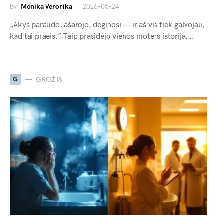
by
Monika Veronika
2026-05-24
„Akys paraudo, ašarojo, deginosi — ir aš vis tiek galvojau,
kad tai praeis.” Taip prasidėjo vienos moters istorija,…
G
GROŽIS