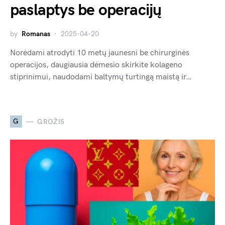
paslaptys be operacijų
by
Romanas
2025-04-20
Norėdami atrodyti 10 metų jaunesni be chirurginės
operacijos, daugiausia dėmesio skirkite kolageno
stiprinimui, naudodami baltymų turtingą maistą ir…
G
GROŽIS