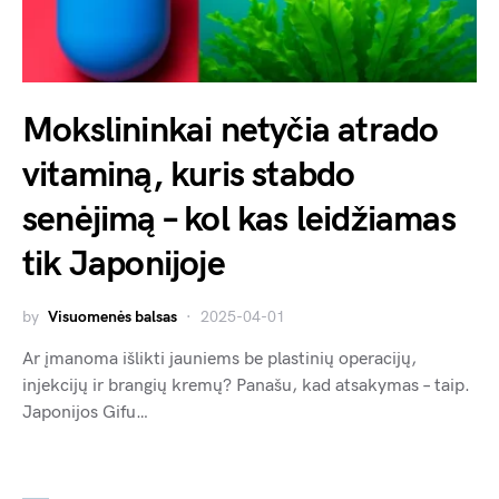
Mokslininkai netyčia atrado
vitaminą, kuris stabdo
senėjimą – kol kas leidžiamas
tik Japonijoje
by
Visuomenės balsas
2025-04-01
Ar įmanoma išlikti jauniems be plastinių operacijų,
injekcijų ir brangių kremų? Panašu, kad atsakymas – taip.
Japonijos Gifu…