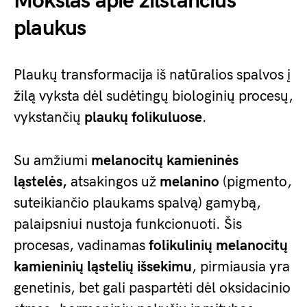
Mokslas apie žilstančius
plaukus
Plaukų transformacija iš natūralios spalvos į
žilą vyksta dėl sudėtingų biologinių procesų,
vykstančių
plaukų folikuluose
.
Su amžiumi
melanocitų kamieninės
ląstelės,
atsakingos už
melanino
(pigmento,
suteikiančio plaukams spalvą) gamybą,
palaipsniui nustoja funkcionuoti. Šis
procesas, vadinamas
folikulinių melanocitų
kamieninių ląstelių išsekimu
, pirmiausia yra
genetinis, bet gali paspartėti dėl oksidacinio