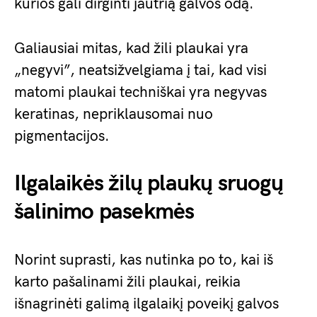
kurios gali dirginti jautrią galvos odą.
Galiausiai mitas, kad žili plaukai yra
„negyvi”, neatsižvelgiama į tai, kad visi
matomi plaukai techniškai yra negyvas
keratinas, nepriklausomai nuo
pigmentacijos.
Ilgalaikės žilų plaukų sruogų
šalinimo pasekmės
Norint suprasti, kas nutinka po to, kai iš
karto pašalinami žili plaukai, reikia
išnagrinėti galimą ilgalaikį poveikį galvos