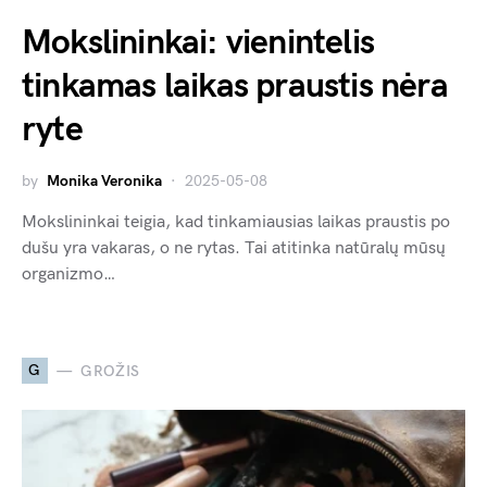
Mokslininkai: vienintelis
tinkamas laikas praustis nėra
ryte
by
Monika Veronika
2025-05-08
Mokslininkai teigia, kad tinkamiausias laikas praustis po
dušu yra vakaras, o ne rytas. Tai atitinka natūralų mūsų
organizmo…
G
GROŽIS