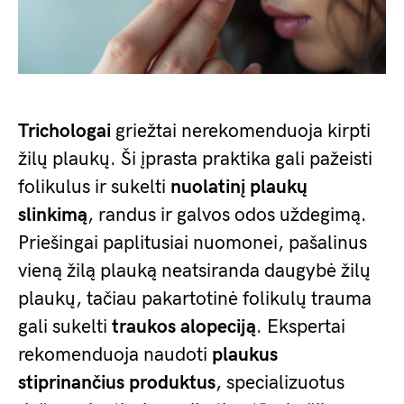
Trichologai
griežtai nerekomenduoja kirpti
žilų plaukų. Ši įprasta praktika gali pažeisti
folikulus ir sukelti
nuolatinį plaukų
slinkimą
, randus ir galvos odos uždegimą.
Priešingai paplitusiai nuomonei, pašalinus
vieną žilą plauką neatsiranda daugybė žilų
plaukų, tačiau pakartotinė folikulų trauma
gali sukelti
traukos alopeciją
. Ekspertai
rekomenduoja naudoti
plaukus
stiprinančius produktus
, specializuotus