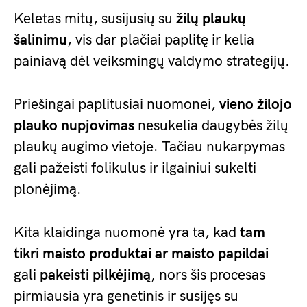
Keletas mitų, susijusių su
žilų plaukų
šalinimu
, vis dar plačiai paplitę ir kelia
painiavą dėl veiksmingų valdymo strategijų.
Priešingai paplitusiai nuomonei,
vieno žilojo
plauko nupjovimas
nesukelia daugybės žilų
plaukų augimo vietoje. Tačiau nukarpymas
gali pažeisti folikulus ir ilgainiui sukelti
plonėjimą.
Kita klaidinga nuomonė yra ta, kad
tam
tikri maisto produktai ar maisto papildai
gali
pakeisti pilkėjimą
, nors šis procesas
pirmiausia yra genetinis ir susijęs su