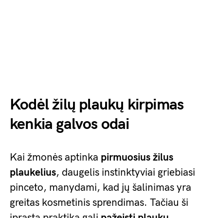
Kodėl žilų plaukų kirpimas
kenkia galvos odai
Kai žmonės aptinka
pirmuosius žilus
plaukelius
, daugelis instinktyviai griebiasi
pinceto, manydami, kad jų šalinimas yra
greitas kosmetinis sprendimas. Tačiau ši
įprasta praktika gali
pažeisti plaukų