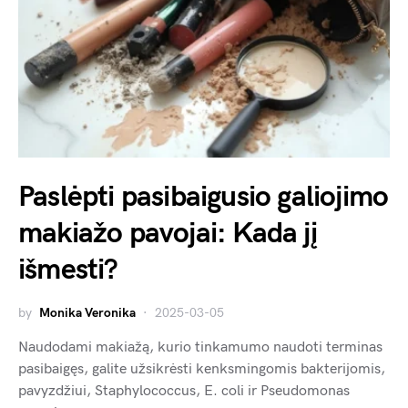
Paslėpti pasibaigusio galiojimo
makiažo pavojai: Kada jį
išmesti?
by
Monika Veronika
2025-03-05
Naudodami makiažą, kurio tinkamumo naudoti terminas
pasibaigęs, galite užsikrėsti kenksmingomis bakterijomis,
pavyzdžiui, Staphylococcus, E. coli ir Pseudomonas