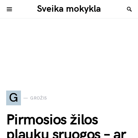
Sveika mokykla
G
GROŽIS
Pirmosios žilos
plaukų sruogos – ar