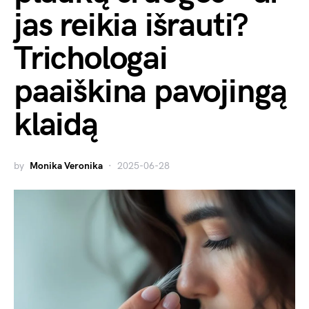
jas reikia išrauti?
Trichologai
paaiškina pavojingą
klaidą
by
Monika Veronika
2025-06-28