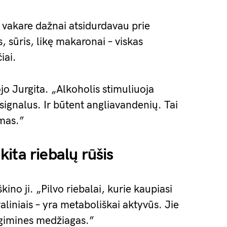
 vakare dažnai atsidurdavau prie
, sūris, likę makaronai – viskas
iai.
ojo Jurgita. „Alkoholis stimuliuoja
 signalus. Ir būtent angliavandenių. Tai
umas.”
 kita riebalų rūšis
škino ji. „Pilvo riebalai, kurie kaupiasi
aliniais – yra metaboliškai aktyvūs. Jie
gimines medžiagas.”