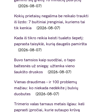
gaminti šių greitų 10 minučių pusryčių
2026-08-07
Kokių prietaisų negalima be reikalo traukti
iš lizdo: 7 buitiniai įrenginiai, kuriems tai
tik kenkia
2026-08-07
Kada iš tikro reikia keisti tualeto šepetį:
paprasta taisyklė, kurią daugelis pamiršta
2026-08-07
Buvo tamsios kaip suodžiai, o tapo
baltesnės už sniegą: užtenka vieno
šaukšto druskos
2026-08-07
Vienas draudimas – ir 100 problemų
mažiau: ko niekada nedėkite į bulvių
duobutes
2026-08-07
Trimerio valas tarnaus metais ilgiau: keli
paprasti įpročiai, kurie sutaupo krūvą