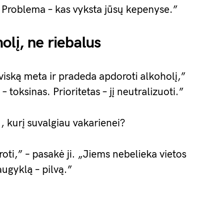
. Problema – kas vyksta jūsų kepenyse.”
olį, ne riebalus
viską meta ir pradeda apdoroti alkoholį,”
– toksinas. Prioritetas – jį neutralizuoti.”
, kurį suvalgiau vakarienei?
oti,” – pasakė ji. „Jiems nebelieka vietos
 saugyklą – pilvą.”