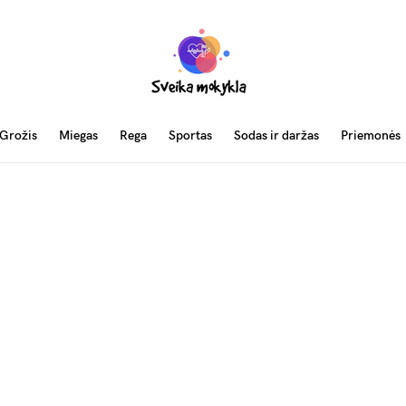
Grožis
Miegas
Rega
Sportas
Sodas ir daržas
Priemonės