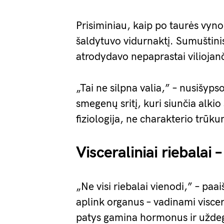
Prisiminiau, kaip po taurės vyno
šaldytuvo vidurnaktį. Sumuštinis
atrodydavo nepaprastai viliojanč
„Tai ne silpna valia,” – nusišyps
smegenų sritį, kuri siunčia alkio
fiziologija, ne charakterio trūk
Visceraliniai riebalai –
„Ne visi riebalai vienodi,” – paai
aplink organus – vadinami viscer
patys gamina hormonus ir užde