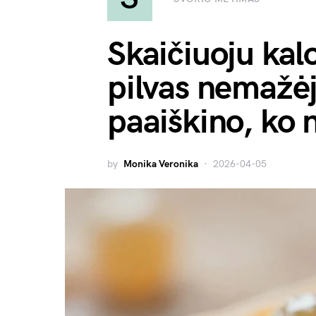
Skaičiuoju kalo
pilvas nemažė
paaiškino, ko
by
Monika Veronika
2026-04-05