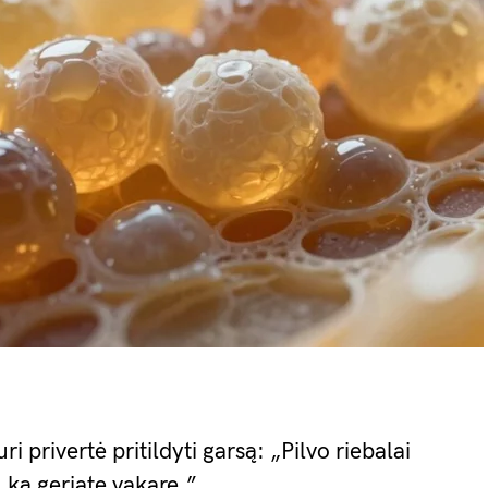
ri privertė pritildyti garsą: „Pilvo riebalai
 ką geriate vakare.”