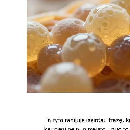
Tą rytą radijuje išgirdau frazę, ku
kaupiasi ne nuo maisto – nuo to,