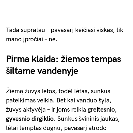
Tada supratau – pavasarį keičiasi viskas, tik
mano įpročiai – ne.
Pirma klaida: žiemos tempas
šiltame vandenyje
Žiemą žuvys lėtos, todėl lėtas, sunkus
pateikimas veikia. Bet kai vanduo šyla,
žuvys aktyvėja – ir joms reikia
greitesnio,
gyvesnio dirgiklio
. Sunkus švininis jaukas,
lėtai temptas dugnu, pavasarį atrodo