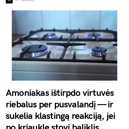
NAMAI
Amoniakas ištirpdo virtuvės
riebalus per pusvalandį — ir
sukelia klastingą reakciją, jei
po kriaukle stovi baliklis