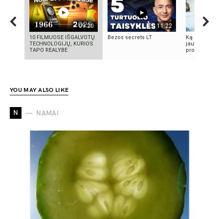
09:20
11:22
10 FILMUOSE IŠGALVOTŲ
Bezos secrets LT
Ką reikia žin
TECHNOLOGIJŲ, KURIOS
jautrią odą?
TAPO REALYBE
produktai, n
YOU MAY ALSO LIKE
N
NAMAI