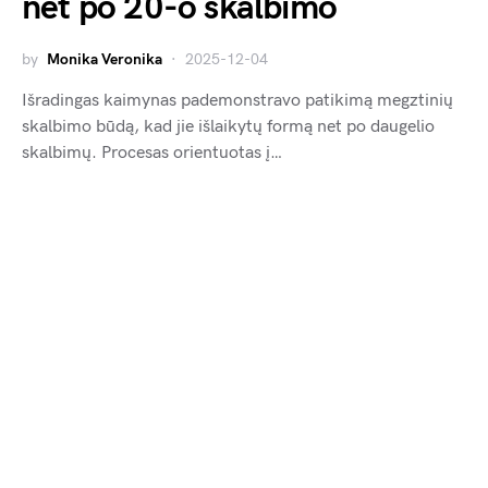
net po 20-o skalbimo
by
Monika Veronika
2025-12-04
Išradingas kaimynas pademonstravo patikimą megztinių
skalbimo būdą, kad jie išlaikytų formą net po daugelio
skalbimų. Procesas orientuotas į…