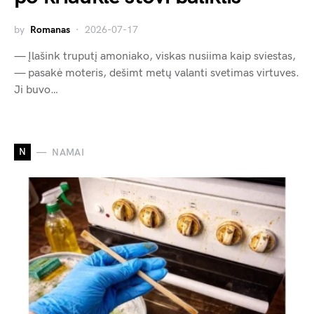
by
Romanas
2026-07-17
— Įlašink truputį amoniako, viskas nusiima kaip sviestas,
— pasakė moteris, dešimt metų valanti svetimas virtuves.
Ji buvo…
N
NAMAI