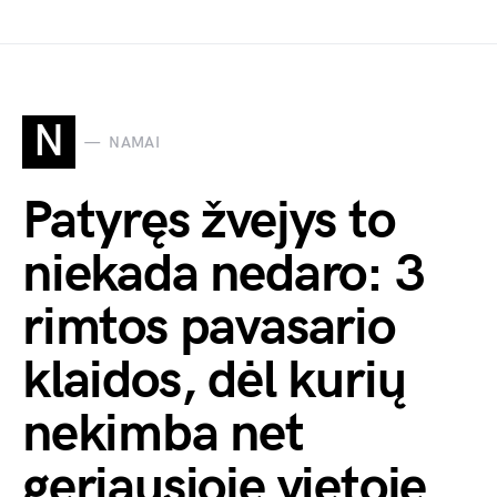
N
NAMAI
Patyręs žvejys to
niekada nedaro: 3
rimtos pavasario
klaidos, dėl kurių
nekimba net
geriausioje vietoje