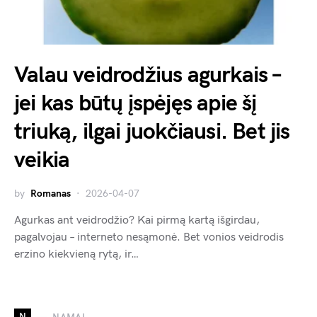
Valau veidrodžius agurkais –
jei kas būtų įspėjęs apie šį
triuką, ilgai juokčiausi. Bet jis
veikia
by
Romanas
2026-04-07
Agurkas ant veidrodžio? Kai pirmą kartą išgirdau,
pagalvojau – interneto nesąmonė. Bet vonios veidrodis
erzino kiekvieną rytą, ir…
N