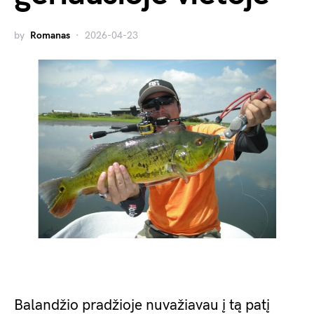
by
Romanas
2026-04-23
Balandžio pradžioje nuvažiavau į tą patį