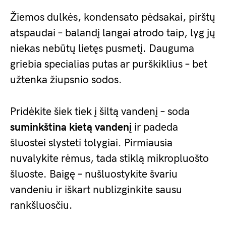
Žiemos dulkės, kondensato pėdsakai, pirštų
atspaudai – balandį langai atrodo taip, lyg jų
niekas nebūtų lietęs pusmetį. Dauguma
griebia specialias putas ar purškiklius – bet
užtenka žiupsnio sodos.
Pridėkite šiek tiek į šiltą vandenį – soda
suminkština kietą vandenį
ir padeda
šluostei slysteti tolygiai. Pirmiausia
nuvalykite rėmus, tada stiklą mikropluošto
šluoste. Baigę – nušluostykite švariu
vandeniu ir iškart nublizginkite sausu
rankšluosčiu.