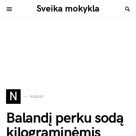
Sveika mokykla
N
NAMAI
Balandį perku sodą
kilograminėmis