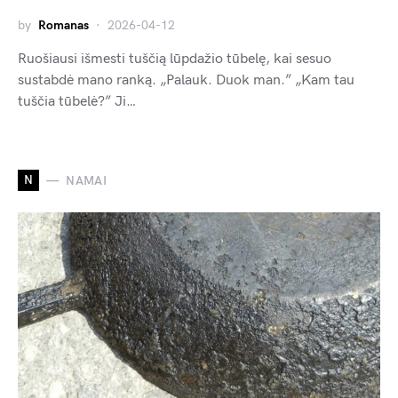
by
Romanas
2026-04-12
Ruošiausi išmesti tuščią lūpdažio tūbelę, kai sesuo
sustabdė mano ranką. „Palauk. Duok man.” „Kam tau
tuščia tūbelė?” Ji…
N
NAMAI