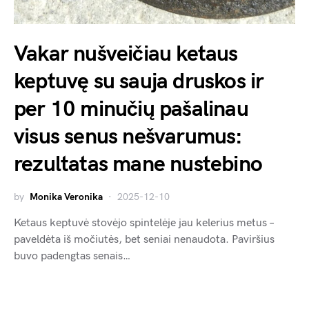
Vakar nušveičiau ketaus
keptuvę su sauja druskos ir
per 10 minučių pašalinau
visus senus nešvarumus:
rezultatas mane nustebino
by
Monika Veronika
2025-12-10
Ketaus keptuvė stovėjo spintelėje jau kelerius metus –
paveldėta iš močiutės, bet seniai nenaudota. Paviršius
buvo padengtas senais…