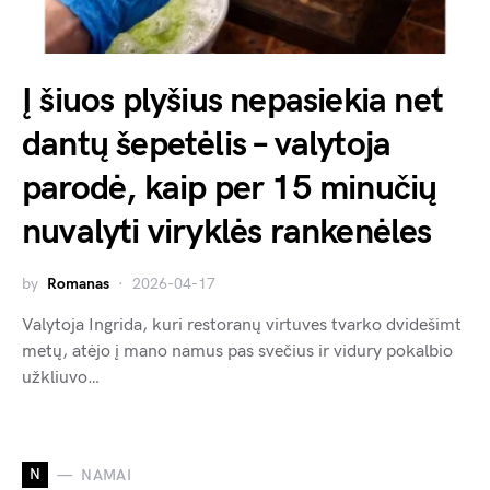
Į šiuos plyšius nepasiekia net
dantų šepetėlis – valytoja
parodė, kaip per 15 minučių
nuvalyti viryklės rankenėles
by
Romanas
2026-04-17
Valytoja Ingrida, kuri restoranų virtuves tvarko dvidešimt
metų, atėjo į mano namus pas svečius ir vidury pokalbio
užkliuvo…
N
NAMAI