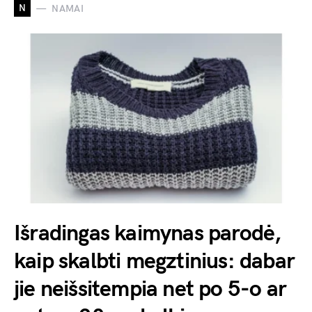
N
NAMAI
Išradingas kaimynas parodė,
kaip skalbti megztinius: dabar
jie neišsitempia net po 5-o ar