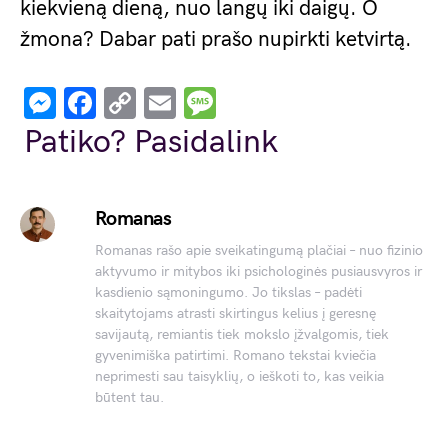
kiekvieną dieną, nuo langų iki daigų. O
žmona? Dabar pati prašo nupirkti ketvirtą.
Messenger
Facebook
Copy
Email
Message
Link
Patiko? Pasidalink
Romanas
Romanas rašo apie sveikatingumą plačiai – nuo fizinio
aktyvumo ir mitybos iki psichologinės pusiausvyros ir
kasdienio sąmoningumo. Jo tikslas – padėti
skaitytojams atrasti skirtingus kelius į geresnę
savijautą, remiantis tiek mokslo įžvalgomis, tiek
gyvenimiška patirtimi. Romano tekstai kviečia
neprimesti sau taisyklių, o ieškoti to, kas veikia
būtent tau.