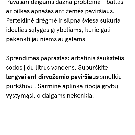
Pavasarį daigams dažna problema – baltas
ar pilkas apnašas ant žemės paviršiaus.
Perteklinė drėgmė ir silpna šviesa sukuria
idealias sąlygas grybeliams, kurie gali
pakenkti jauniems augalams.
Sprendimas paprastas: arbatinis šaukštelis
sodos į du litrus vandens. Supurškite
lengvai ant dirvožemio paviršiaus
smulkiu
purkštuvu. Šarminė aplinka riboja grybų
vystymąsi, o daigams nekenkia.