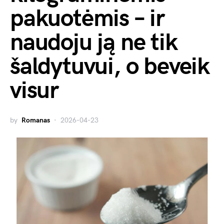
pakuotėmis – ir
naudoju ją ne tik
šaldytuvui, o beveik
visur
by
Romanas
2026-04-23