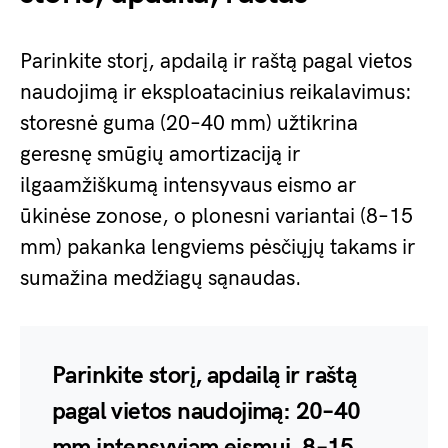
Parinkite storį, apdailą ir raštą pagal vietos
naudojimą ir eksploatacinius reikalavimus:
storesnė guma (20–40 mm) užtikrina
geresnę smūgių amortizaciją ir
ilgaamžiškumą intensyvaus eismo ar
ūkinėse zonose, o plonesni variantai (8–15
mm) pakanka lengviems pėsčiųjų takams ir
sumažina medžiagų sąnaudas.
Parinkite storį, apdailą ir raštą
pagal vietos naudojimą: 20–40
mm intensyviam eismui, 8–15