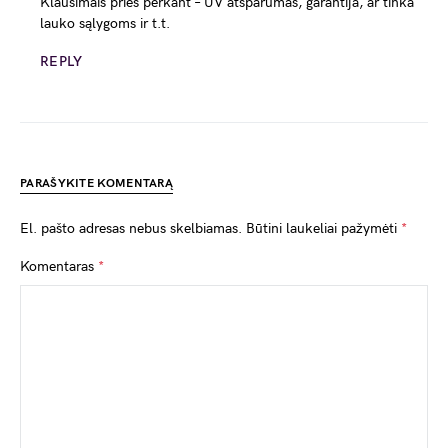
Klausimais prieš perkant – UV atsparumas, garantija, ar tinka
lauko sąlygoms ir t.t.
REPLY
PARAŠYKITE KOMENTARĄ
El. pašto adresas nebus skelbiamas.
Būtini laukeliai pažymėti
*
Komentaras
*