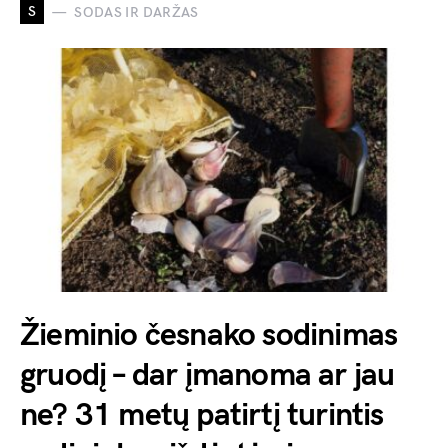
S
SODAS IR DARŽAS
Žieminio česnako sodinimas
gruodį – dar įmanoma ar jau
ne? 31 metų patirtį turintis