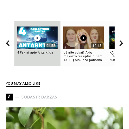
04:58
10:15
4 Faktai apie Antarktidą
Užkritę vokai? Akių
KĄ SLEPIA B
makiažo receptas būtent
JŪRA? 5
TAU!!! | Makiažo pamoka
NUGRIMZDUS
YOU MAY ALSO LIKE
S
SODAS IR DARŽAS