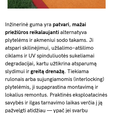
Inžinerinė guma yra
patvari
,
mažai
priežiūros reikalaujanti
alternatyva
plytelėms ir akmeniui sodo takams. Ji
atspari skilinėjimui, užšalimo–atšilimo
ciklams ir UV spinduliuotės sukeliamai
degradacijai, kartu užtikrina atsparumą
slydimui ir
greitą drenažą
. Tiekiama
rulonais arba sujungiamomis (interlocking)
plytelėmis, ji supaprastina montavimą ir
lokalius remontus. Praktinės eksploatacinės
savybės ir ilgas tarnavimo laikas verčia į ją
pažvelgti atidžiau — ypač jei svarbu