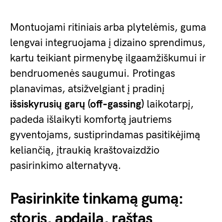
Montuojami ritiniais arba plytelėmis, guma
lengvai integruojama į dizaino sprendimus,
kartu teikiant pirmenybę ilgaamžiškumui ir
bendruomenės saugumui. Protingas
planavimas, atsižvelgiant į pradinį
išsiskyrusių garų (off‑gassing)
laikotarpį,
padeda išlaikyti komfortą jautriems
gyventojams, sustiprindamas pasitikėjimą
keliančią, įtraukią kraštovaizdžio
pasirinkimo alternatyvą.
Pasirinkite tinkamą gumą:
storis, apdaila, raštas