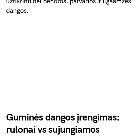
užtikrinti dėl bendros, patvarios ir ilgaamžės
dangos.
Guminės dangos įrengimas:
rulonai vs sujungiamos