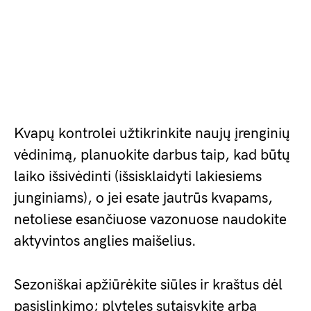
Kvapų kontrolei užtikrinkite naujų įrenginių
vėdinimą, planuokite darbus taip, kad būtų
laiko išsivėdinti (išsisklaidyti lakiesiems
junginiams), o jei esate jautrūs kvapams,
netoliese esančiuose vazonuose naudokite
aktyvintos anglies maišelius.
Sezoniškai apžiūrėkite siūles ir kraštus dėl
pasislinkimo; plyteles sutaisykite arba