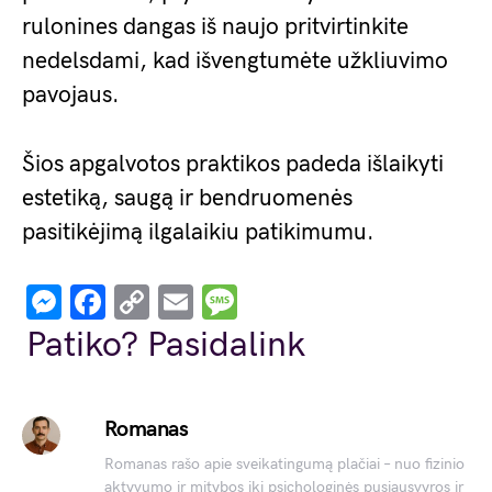
rulonines dangas iš naujo pritvirtinkite
nedelsdami, kad išvengtumėte užkliuvimo
pavojaus.
Šios apgalvotos praktikos padeda išlaikyti
estetiką, saugą ir bendruomenės
pasitikėjimą ilgalaikiu patikimumu.
Messenger
Facebook
Copy
Email
Message
Link
Patiko? Pasidalink
Romanas
Romanas rašo apie sveikatingumą plačiai – nuo fizinio
aktyvumo ir mitybos iki psichologinės pusiausvyros ir