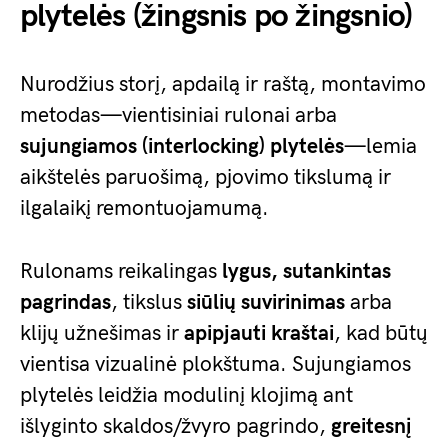
plytelės (žingsnis po žingsnio)
Nurodžius storį, apdailą ir raštą, montavimo
metodas—vientisiniai rulonai arba
sujungiamos (interlocking) plytelės
—lemia
aikštelės paruošimą, pjovimo tikslumą ir
ilgalaikį remontuojamumą.
Rulonams reikalingas
lygus, sutankintas
pagrindas
, tikslus
siūlių suvirinimas
arba
klijų užnešimas ir
apipjauti kraštai
, kad būtų
vientisa vizualinė plokštuma. Sujungiamos
plytelės leidžia modulinį klojimą ant
išlyginto skaldos/žvyro pagrindo,
greitesnį