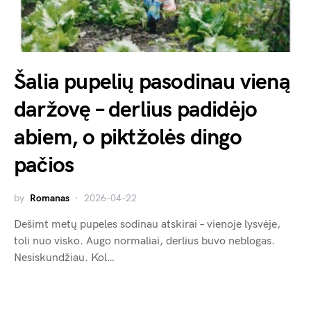
Šalia pupelių pasodinau vieną
daržovę – derlius padidėjo
abiem, o piktžolės dingo
pačios
by
Romanas
2026-04-22
Dešimt metų pupeles sodinau atskirai – vienoje lysvėje,
toli nuo visko. Augo normaliai, derlius buvo neblogas.
Nesiskundžiau. Kol…