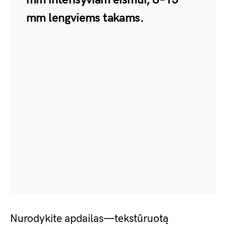
mm lengviems takams.
Nurodykite apdailas—tekstūruotą