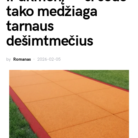
tako medžiaga
tarnaus
dešimtmečius
by
Romanas
2026-02-05