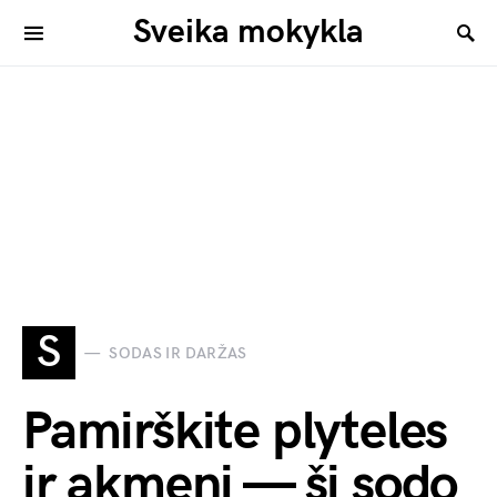
Sveika mokykla
S
SODAS IR DARŽAS
Pamirškite plyteles
ir akmenį — ši sodo