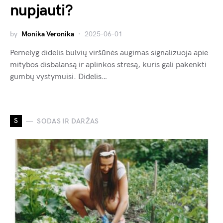
nupjauti?
by
Monika Veronika
2025-06-01
Pernelyg didelis bulvių viršūnės augimas signalizuoja apie
mitybos disbalansą ir aplinkos stresą, kuris gali pakenkti
gumbų vystymuisi. Didelis…
S
SODAS IR DARŽAS