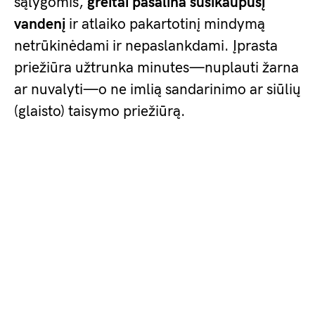
sąlygomis,
greitai pašalina susikaupusį
vandenį
ir atlaiko pakartotinį mindymą
netrūkinėdami ir nepaslankdami. Įprasta
priežiūra užtrunka minutes—nuplauti žarna
ar nuvalyti—o ne imlią sandarinimo ar siūlių
(glaisto) taisymo priežiūrą.