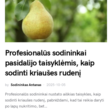
Profesionalūs sodininkai
pasidalijo taisyklėmis, kaip
sodinti kriaušes rudenį
by
Sodininkas Antanas
2025-10-05
Profesionalūs sodininkai nustato aiškias taisykles, kaip
sodinti kriaušes rudenį, pabrėždami, kad tai reikia daryti
po lapų nukritimo, bet…