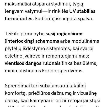
maksimaliai atsparai slydimui, lygią
lengvam valymui—ir rinkitės
UV stabilias
formuluotes
, kad būtų išsaugota spalva.
Teikite pirmenybę
susijungiančioms
(interlocking) schemoms
arba modulinėms
plytelių išdėstymo sistemoms, kai svarbi
estetinė įvairovė ir remontuojamumas;
vientisos dangos rulonais
tinka besiūlėms,
minimalistinėms koridorių erdvėms.
Sprendimai turi subalansuoti taktilinį
komfortą, priežiūros dažnumą ir vizualinę
darną, kad kaimynai ir prižiūrėtojai jaustųsi