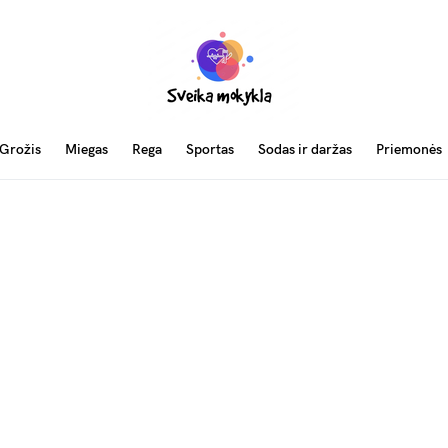
Grožis
Miegas
Rega
Sportas
Sodas ir daržas
Priemonės