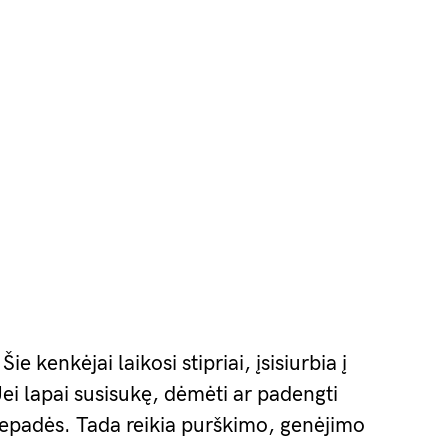
ie kenkėjai laikosi stipriai, įsisiurbia į
Jei lapai susisukę, dėmėti ar padengti
epadės. Tada reikia purškimo, genėjimo