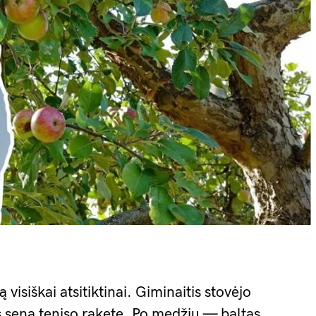
visiškai atsitiktinai. Giminaitis stovėjo
s sena teniso rakete. Po medžiu — baltas