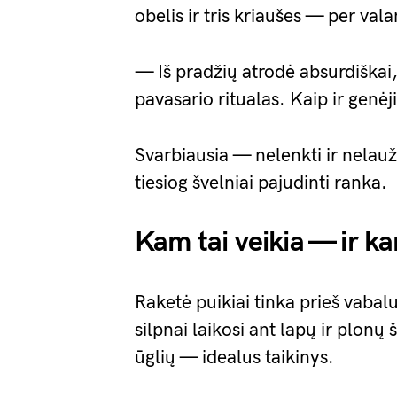
obelis ir tris kriaušes — per val
— Iš pradžių atrodė absurdiškai,
pavasario ritualas. Kaip ir genė
Svarbiausia — nelenkti ir nelaužy
tiesiog švelniai pajudinti ranka.
Kam tai veikia — ir k
Raketė puikiai tinka prieš vabalu
silpnai laikosi ant lapų ir plon
ūglių — idealus taikinys.