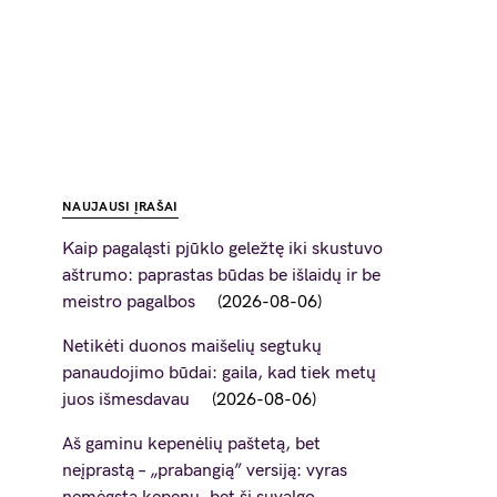
NAUJAUSI ĮRAŠAI
Kaip pagaląsti pjūklo geležtę iki skustuvo
aštrumo: paprastas būdas be išlaidų ir be
meistro pagalbos
2026-08-06
Netikėti duonos maišelių segtukų
panaudojimo būdai: gaila, kad tiek metų
juos išmesdavau
2026-08-06
Aš gaminu kepenėlių paštetą, bet
neįprastą – „prabangią” versiją: vyras