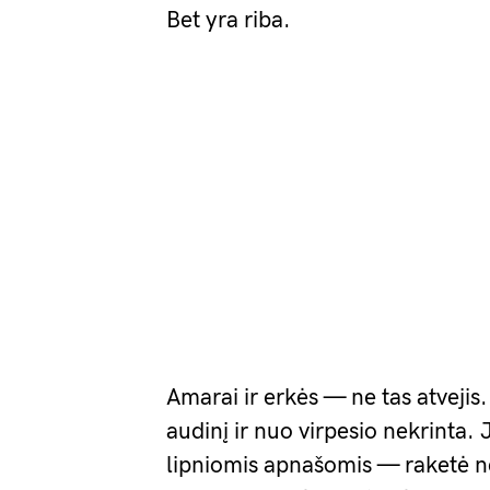
Bet yra riba.
Amarai ir erkės — ne tas atvejis. Š
audinį ir nuo virpesio nekrinta. 
lipniomis apnašomis — raketė n