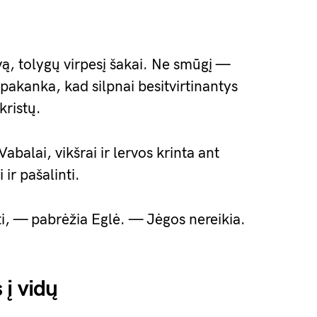
vą, tolygų virpesį šakai. Ne smūgį —
pakanka, kad silpnai besitvirtinantys
kristų.
abalai, vikšrai ir lervos krinta ant
ir pašalinti.
ti, — pabrėžia Eglė. — Jėgos nereikia.
 į vidų