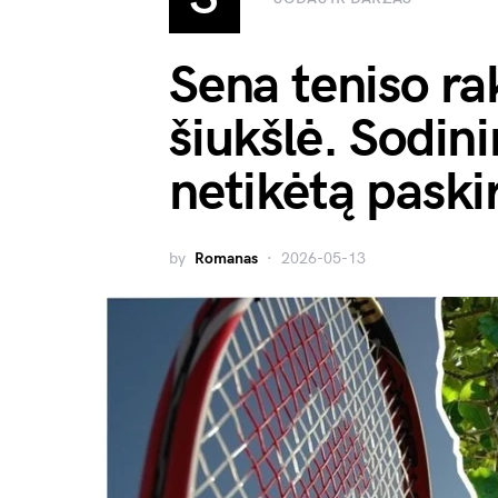
Sena teniso ra
šiukšlė. Sodini
netikėtą paskir
by
Romanas
2026-05-13