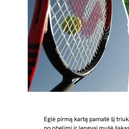
Eglė pirmą kartą pamatė šį triuką 
po obelimi ir lengvai mušė šaka