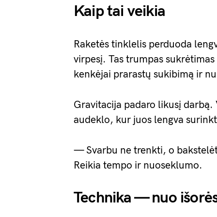
Kaip tai veikia
Raketės tinklelis perduoda leng
virpesį. Tas trumpas sukrėtimas 
kenkėjai prarastų sukibimą ir nu
Gravitacija padaro likusį darbą. V
audeklo, kur juos lengva surinkti 
— Svarbu ne trenkti, o bakstelė
Reikia tempo ir nuoseklumo.
Technika — nuo išorės