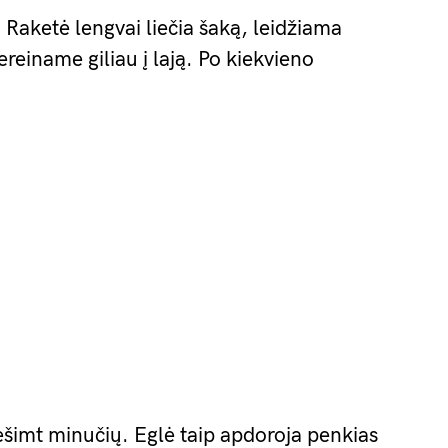
Raketė lengvai liečia šaką, leidžiama
ereiname giliau į lają. Po kiekvieno
šimt minučių. Eglė taip apdoroja penkias