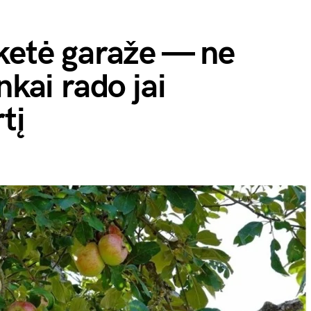
ketė garaže — ne
nkai rado jai
tį