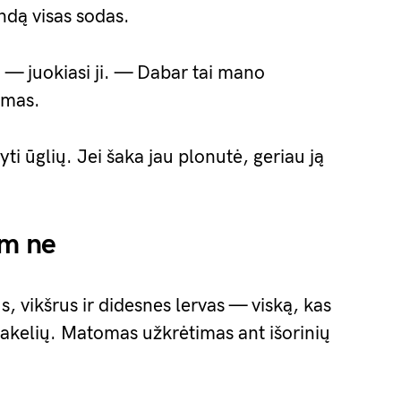
andą visas sodas.
 — juokiasi ji. — Dabar tai mano
jimas.
ti ūglių. Jei šaka jau plonutė, geriau ją
am ne
s, vikšrus ir didesnes lervas — viską, kas
ų šakelių. Matomas užkrėtimas ant išorinių