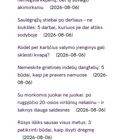
nemėgsta kepenų, bet šį suvalgo
akimirksniu
2026-08-06
Saulėgrąžų stiebai po derliaus – ne
šiukšlės: 5 darbai, kuriuos jie dar atliks
sodyboje
2026-08-06
Kodėl per karščius valymo įrenginys gali
skleisti kvapą?
2026-08-06
Nemeskite grietinės indelių dangtelių: 5
būdai, kaip jie pravers namuose
2026-
08-06
Su morkomis juokai ne juokai: po
rugpjūčio 20-osios viršūnių nešalinu – ir
šaknys išauga saldesnės
2026-08-06
Rūsys išliks sausas visus metus: 3
patikrinti būdai, kaip išvyti drėgmę
2026-08-06