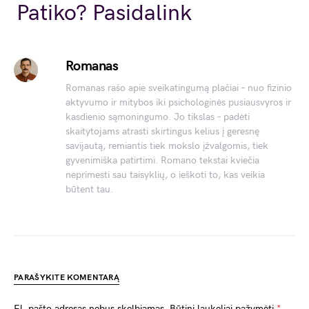
Link
Patiko? Pasidalink
Romanas
Romanas rašo apie sveikatingumą plačiai – nuo fizinio
aktyvumo ir mitybos iki psichologinės pusiausvyros ir
kasdienio sąmoningumo. Jo tikslas – padėti
skaitytojams atrasti skirtingus kelius į geresnę
savijautą, remiantis tiek mokslo įžvalgomis, tiek
gyvenimiška patirtimi. Romano tekstai kviečia
neprimesti sau taisyklių, o ieškoti to, kas veikia
būtent tau.
PARAŠYKITE KOMENTARĄ
El. pašto adresas nebus skelbiamas.
Būtini laukeliai pažymėti
*