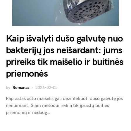
Kaip išvalyti dušo galvutę nuo
bakterijų jos neišardant: jums
prireiks tik maišelio ir buitinės
priemonės
by
Romanas
2026-02-05
Paprastas acto maišelis gali dezinfekuoti dušo galvutę jos
nenuimant. Šiam metodui reikia tik įprastų buities
priemonių ir nedaug…