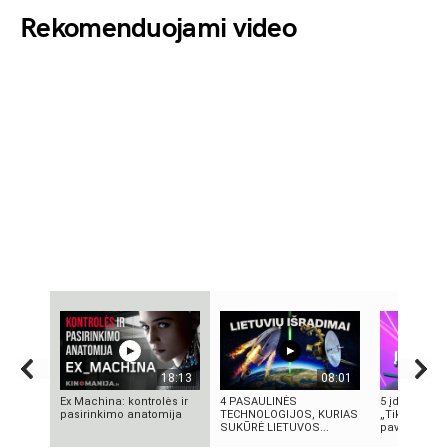
Rekomenduojami video
18:13
08:01
Ex Machina: kontrolės ir
4 PASAULINĖS
5 įdomūs fak
pasirinkimo anatomija
TECHNOLOGIJOS, KURIAS
„TikTok“: ką 
SUKŪRĖ LIETUVOS...
pavadinimas 