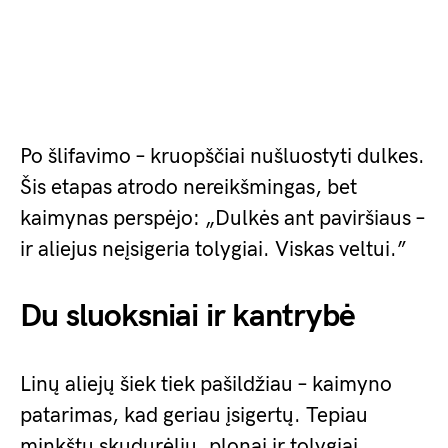
Po šlifavimo – kruopščiai nušluostyti dulkes.
Šis etapas atrodo nereikšmingas, bet
kaimynas perspėjo: „Dulkės ant paviršiaus –
ir aliejus neįsigeria tolygiai. Viskas veltui.”
Du sluoksniai ir kantrybė
Linų aliejų šiek tiek pašildžiau – kaimyno
patarimas, kad geriau įsigertų. Tepiau
minkštu skudurėliu, plonai ir tolygiai.