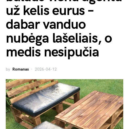
už kelis eurus –
dabar vanduo
nubėga lašeliais, o
medis nesipučia
by
Romanas
2026-04-12