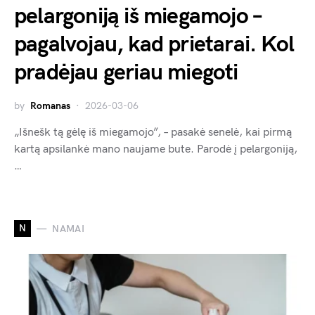
pelargoniją iš miegamojo –
pagalvojau, kad prietarai. Kol
pradėjau geriau miegoti
by
Romanas
2026-03-06
„Išnešk tą gėlę iš miegamojo”, – pasakė senelė, kai pirmą
kartą apsilankė mano naujame bute. Parodė į pelargoniją,
…
N
NAMAI