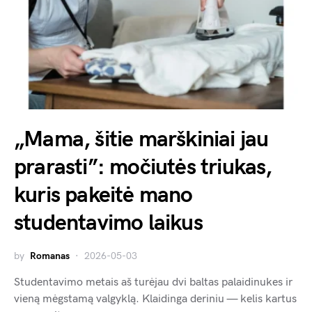
„Mama, šitie marškiniai jau
prarasti”: močiutės triukas,
kuris pakeitė mano
studentavimo laikus
by
Romanas
2026-05-03
Studentavimo metais aš turėjau dvi baltas palaidinukes ir
vieną mėgstamą valgyklą. Klaidinga deriniu — kelis kartus