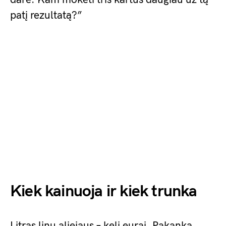
patį rezultatą?”
Kiek kainuoja ir kiek trunka
Litras linų aliejaus – keli eurai. Pakanka