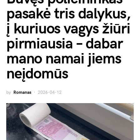
pasakė tris dalykus,
į kuriuos vagys žiūri
pirmiausia – dabar
mano namai jiems
neįdomūs
by
Romanas
2026-04-12