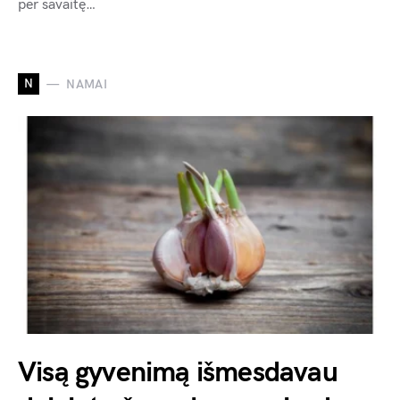
per savaitę…
N
NAMAI
Visą gyvenimą išmesdavau