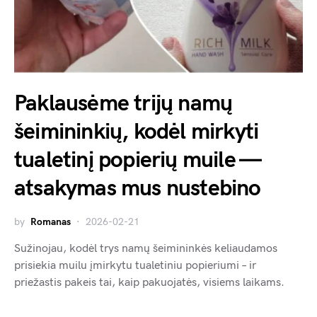
Paklausėme trijų namų
šeimininkių, kodėl mirkyti
tualetinį popierių muile —
atsakymas mus nustebino
by
Romanas
2026-02-21
Sužinojau, kodėl trys namų šeimininkės keliaudamos
prisiekia muilu įmirkytu tualetiniu popieriumi – ir
priežastis pakeis tai, kaip pakuojatės, visiems laikams.