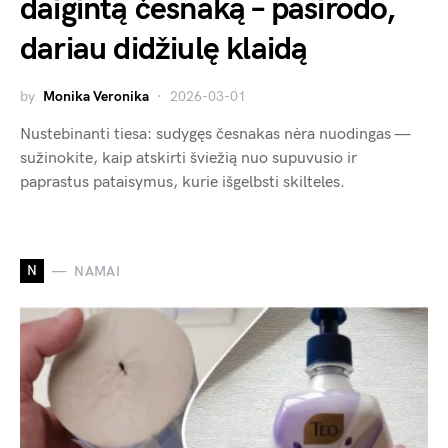
daigintą česnaką – pasirodo,
dariau didžiulę klaidą
by
Monika Veronika
2026-03-01
Nustebinanti tiesa: sudygęs česnakas nėra nuodingas —
sužinokite, kaip atskirti šviežią nuo supuvusio ir
paprastus pataisymus, kurie išgelbsti skilteles.
N
NAMAI