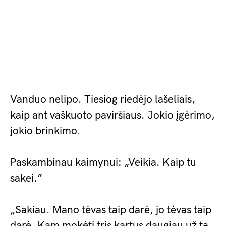
Vanduo nelipo. Tiesiog riedėjo lašeliais,
kaip ant vaškuoto paviršiaus. Jokio įgėrimo,
jokio brinkimo.
Paskambinau kaimynui: „Veikia. Kaip tu
sakei.”
„Sakiau. Mano tėvas taip darė, jo tėvas taip
darė. Kam mokėti tris kartus daugiau už tą