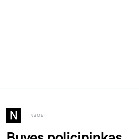
N
NAMAI
Buvęs policininkas