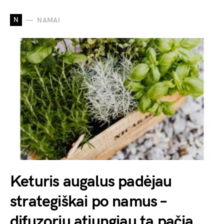
N
NAMAI
Keturis augalus padėjau
strategiškai po namus –
difuzorių atjungiau tą pačią