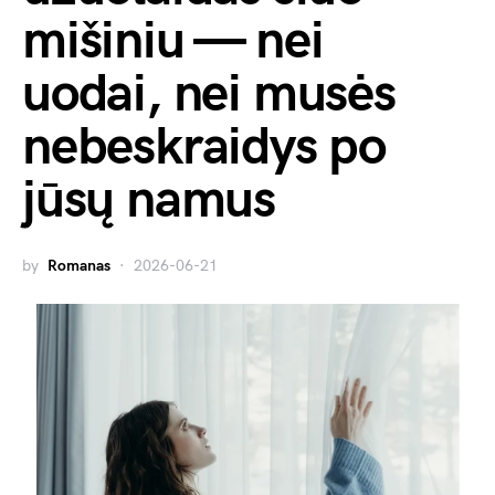
mišiniu — nei
uodai, nei musės
nebeskraidys po
jūsų namus
by
Romanas
2026-06-21