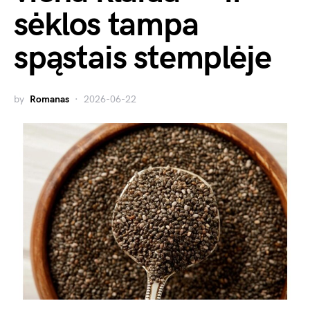
sėklos tampa
spąstais stemplėje
by
Romanas
2026-06-22