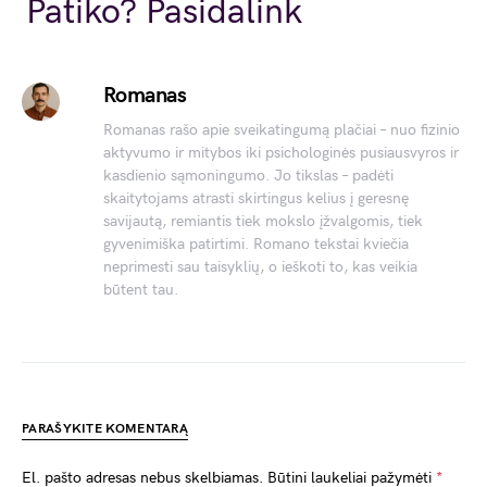
Link
Patiko? Pasidalink
Romanas
Romanas rašo apie sveikatingumą plačiai – nuo fizinio
aktyvumo ir mitybos iki psichologinės pusiausvyros ir
kasdienio sąmoningumo. Jo tikslas – padėti
skaitytojams atrasti skirtingus kelius į geresnę
savijautą, remiantis tiek mokslo įžvalgomis, tiek
gyvenimiška patirtimi. Romano tekstai kviečia
neprimesti sau taisyklių, o ieškoti to, kas veikia
būtent tau.
PARAŠYKITE KOMENTARĄ
El. pašto adresas nebus skelbiamas.
Būtini laukeliai pažymėti
*