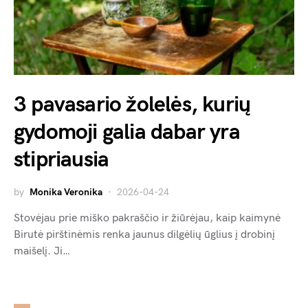
3 pavasario žolelės, kurių
gydomoji galia dabar yra
stipriausia
by
Monika Veronika
2026-04-24
Stovėjau prie miško pakraščio ir žiūrėjau, kaip kaimynė
Birutė pirštinėmis renka jaunus dilgėlių ūglius į drobinį
maišelį. Ji…