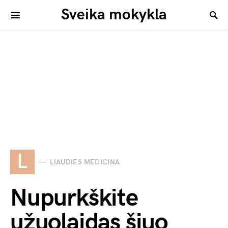
Sveika mokykla
L
LIAUDIES MEDICINA
Nupurkškite
užuolaidas šiuo