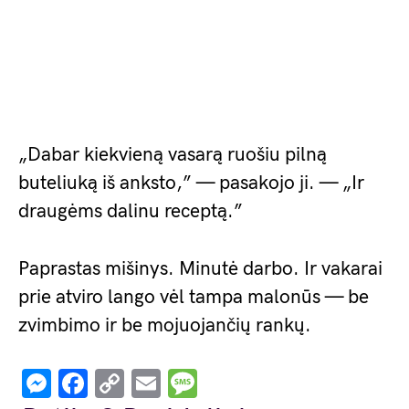
„Dabar kiekvieną vasarą ruošiu pilną
buteliuką iš anksto,” — pasakojo ji. — „Ir
draugėms dalinu receptą.”
Paprastas mišinys. Minutė darbo. Ir vakarai
prie atviro lango vėl tampa malonūs — be
zvimbimo ir be mojuojančių rankų.
Messenger
Facebook
Copy
Email
Message