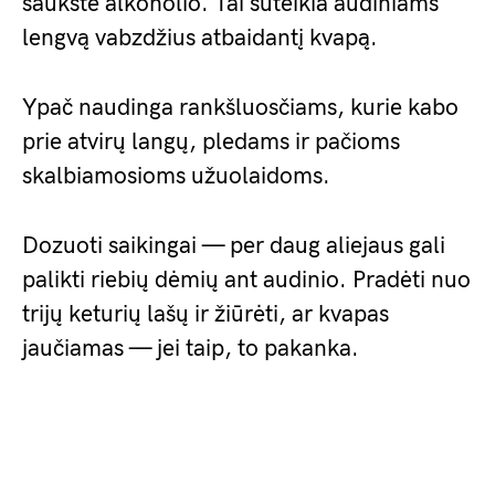
šaukšte alkoholio. Tai suteikia audiniams
lengvą vabzdžius atbaidantį kvapą.
Ypač naudinga rankšluosčiams, kurie kabo
prie atvirų langų, pledams ir pačioms
skalbiamosioms užuolaidoms.
Dozuoti saikingai — per daug aliejaus gali
palikti riebių dėmių ant audinio. Pradėti nuo
trijų keturių lašų ir žiūrėti, ar kvapas
jaučiamas — jei taip, to pakanka.