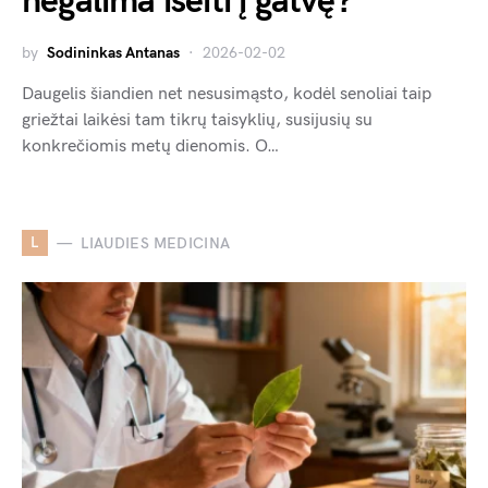
negalima išeiti į gatvę?
by
Sodininkas Antanas
2026-02-02
Daugelis šiandien net nesusimąsto, kodėl senoliai taip
griežtai laikėsi tam tikrų taisyklių, susijusių su
konkrečiomis metų dienomis. O…
L
LIAUDIES MEDICINA