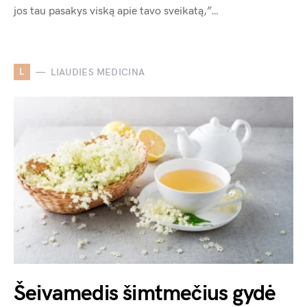
jos tau pasakys viską apie tavo sveikatą,”…
L
LIAUDIES MEDICINA
Šeivamedis šimtmečius gydė