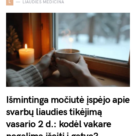
L
LIAUDIES MEDICINA
Išmintinga močiutė įspėjo apie
svarbų liaudies tikėjimą
vasario 2 d.: kodėl vakare