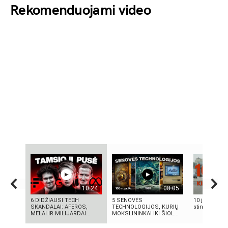
Rekomenduojami video
10:24
08:05
6 DIDŽIAUSI TECH
5 SENOVĖS
10 įtemptų, 
SKANDALAI: AFEROS,
TECHNOLOGIJOS, KURIŲ
stingdančių k
MELAI IR MILIJARDAI...
MOKSLININKAI IKI ŠIOL...