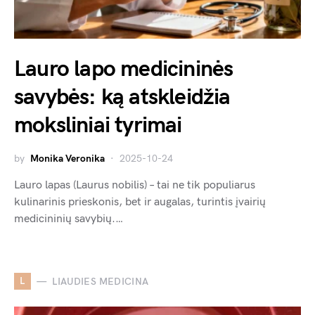
Lauro lapo medicininės
savybės: ką atskleidžia
moksliniai tyrimai
by
Monika Veronika
2025-10-24
Lauro lapas (Laurus nobilis) – tai ne tik populiarus
kulinarinis prieskonis, bet ir augalas, turintis įvairių
medicininių savybių.…
L
LIAUDIES MEDICINA