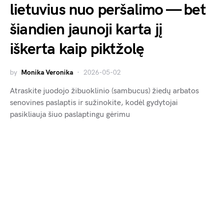
lietuvius nuo peršalimo — bet
šiandien jaunoji karta jį
iškerta kaip piktžolę
by
Monika Veronika
2026-05-02
Atraskite juodojo žibuoklinio (sambucus) žiedų arbatos
senovines paslaptis ir sužinokite, kodėl gydytojai
pasikliauja šiuo paslaptingu gėrimu