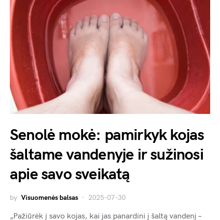
Senolė mokė: pamirkyk kojas
šaltame vandenyje ir sužinosi
apie savo sveikatą
by
Visuomenės balsas
2025-07-30
„Pažiūrėk į savo kojas, kai jas panardini į šaltą vandenį –