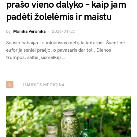
prašo vieno dalyko – kaip jam
padėti žolelėmis ir maistu
by
Monika Veronika
2026-01-25
Sausio pabaiga – sunkiausias metų laikotarpis. Šventinė
euforija seniai praėjo, o pavasaris dar toli. Dienos
trumpos, šaltis įsismelkęs…
L
LIAUDIES MEDICINA