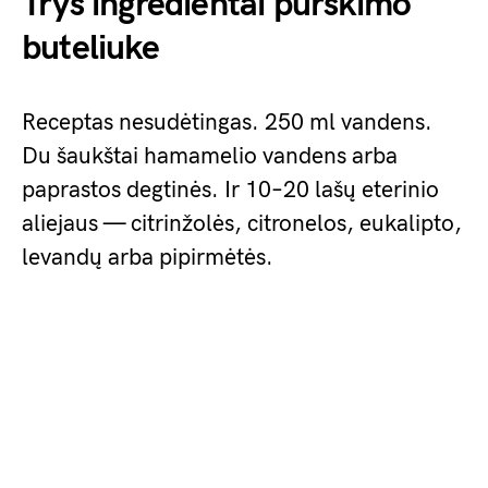
Trys ingredientai purškimo
buteliuke
Receptas nesudėtingas. 250 ml vandens.
Du šaukštai hamamelio vandens arba
paprastos degtinės. Ir 10–20 lašų eterinio
aliejaus — citrinžolės, citronelos, eukalipto,
levandų arba pipirmėtės.