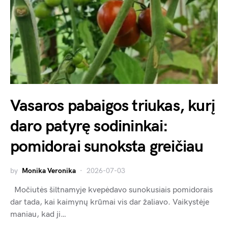
Vasaros pabaigos triukas, kurį
daro patyrę sodininkai:
pomidorai sunoksta greičiau
by
Monika Veronika
2026-07-03
Močiutės šiltnamyje kvepėdavo sunokusiais pomidorais
dar tada, kai kaimynų krūmai vis dar žaliavo. Vaikystėje
maniau, kad ji…