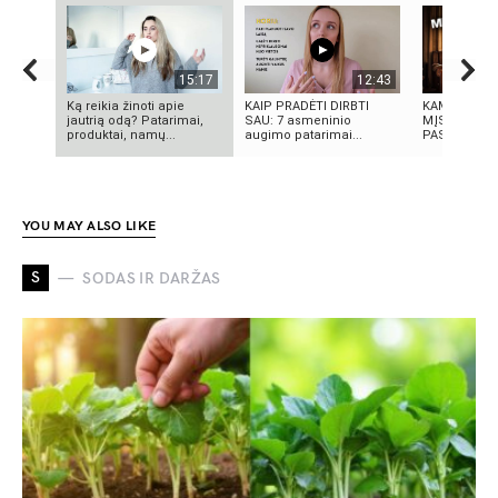
15:17
12:43
Ką reikia žinoti apie
KAIP PRADĖTI DIRBTI
KAMUOLINIS
jautrią odą? Patarimai,
SAU: 7 asmeninio
MĮSLINGA 
produktai, namų...
augimo patarimai...
PASLAPTIS
YOU MAY ALSO LIKE
S
SODAS IR DARŽAS