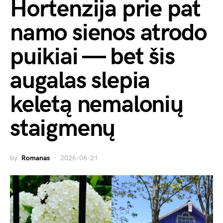
Hortenzija prie pat
namo sienos atrodo
puikiai — bet šis
augalas slepia
keletą nemalonių
staigmenų
by
Romanas
2026-06-21