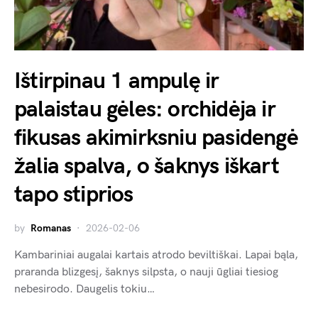
Ištirpinau 1 ampulę ir
palaistau gėles: orchidėja ir
fikusas akimirksniu pasidengė
žalia spalva, o šaknys iškart
tapo stiprios
by
Romanas
2026-02-06
Kambariniai augalai kartais atrodo beviltiškai. Lapai bąla,
praranda blizgesį, šaknys silpsta, o nauji ūgliai tiesiog
nebesirodo. Daugelis tokiu…