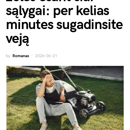
sąlygai: per kelias
minutes sugadinsite
veją
by
Romanas
2026-06-21