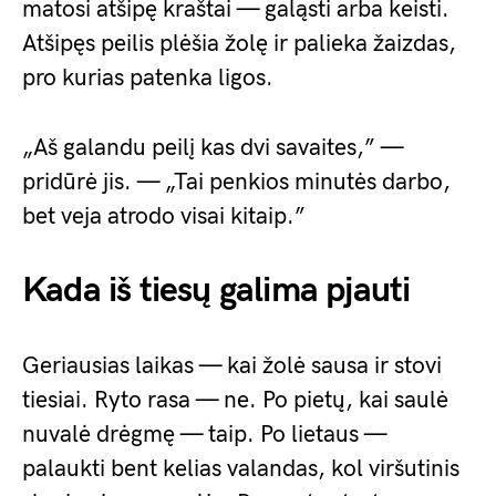
matosi atšipę kraštai — galąsti arba keisti.
Atšipęs peilis plėšia žolę ir palieka žaizdas,
pro kurias patenka ligos.
„Aš galandu peilį kas dvi savaites,” —
pridūrė jis. — „Tai penkios minutės darbo,
bet veja atrodo visai kitaip.”
Kada iš tiesų galima pjauti
Geriausias laikas — kai žolė sausa ir stovi
tiesiai. Ryto rasa — ne. Po pietų, kai saulė
nuvalė drėgmę — taip. Po lietaus —
palaukti bent kelias valandas, kol viršutinis