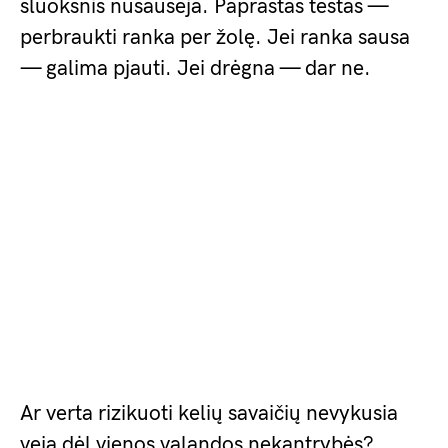
sluoksnis nusausėja. Paprastas testas —
perbraukti ranka per žolę. Jei ranka sausa
— galima pjauti. Jei drėgna — dar ne.
Ar verta rizikuoti kelių savaičių nevykusia
veja dėl vienos valandos nekantrybės?