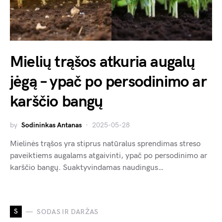
Mielių trąšos atkuria augalų
jėgą – ypač po persodinimo ar
karščio bangų
by
Sodininkas Antanas
2025-05-28
Mielinės trąšos yra stiprus natūralus sprendimas streso
paveiktiems augalams atgaivinti, ypač po persodinimo ar
karščio bangų. Suaktyvindamas naudingus…
S
SODAS IR DARŽAS