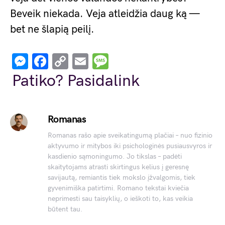
Beveik niekada. Veja atleidžia daug ką —
bet ne šlapią peilį.
Messenger
Facebook
Copy
Email
Message
Link
Patiko? Pasidalink
Romanas
Romanas rašo apie sveikatingumą plačiai – nuo fizinio
aktyvumo ir mitybos iki psichologinės pusiausvyros ir
kasdienio sąmoningumo. Jo tikslas – padėti
skaitytojams atrasti skirtingus kelius į geresnę
savijautą, remiantis tiek mokslo įžvalgomis, tiek
gyvenimiška patirtimi. Romano tekstai kviečia
neprimesti sau taisyklių, o ieškoti to, kas veikia
būtent tau.