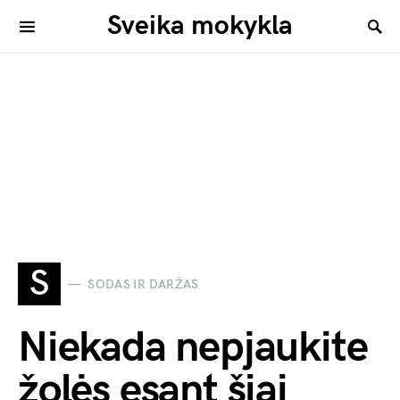
Sveika mokykla
S
SODAS IR DARŽAS
Niekada nepjaukite
žolės esant šiai