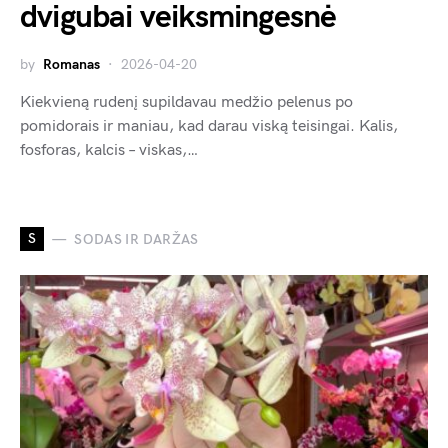
dvigubai veiksmingesnė
by
Romanas
2026-04-20
Kiekvieną rudenį supildavau medžio pelenus po
pomidorais ir maniau, kad darau viską teisingai. Kalis,
fosforas, kalcis – viskas,…
S
SODAS IR DARŽAS