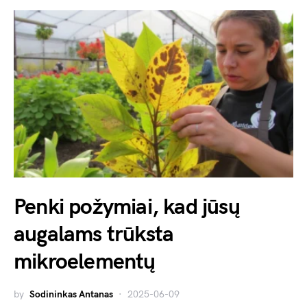
Penki požymiai, kad jūsų
augalams trūksta
mikroelementų
by
Sodininkas Antanas
2025-06-09