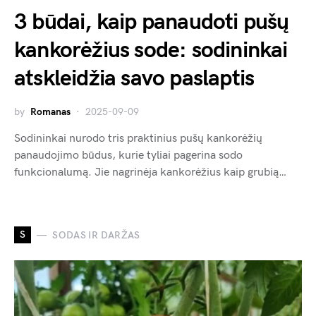
3 būdai, kaip panaudoti pušų
kankorėžius sode: sodininkai
atskleidžia savo paslaptis
by
Romanas
2025-09-09
Sodininkai nurodo tris praktinius pušų kankorėžių
panaudojimo būdus, kurie tyliai pagerina sodo
funkcionalumą. Jie nagrinėja kankorėžius kaip grubią…
S
SODAS IR DARŽAS