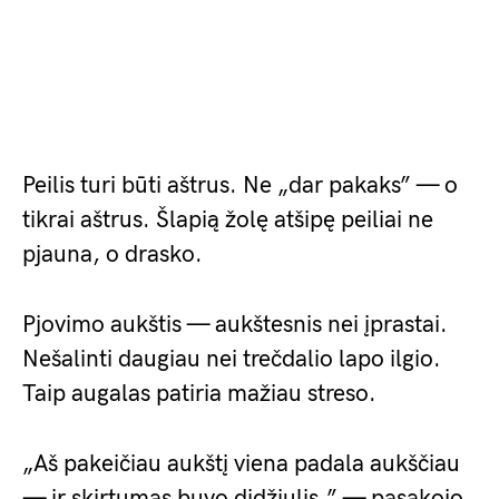
Peilis turi būti aštrus. Ne „dar pakaks” — o
tikrai aštrus. Šlapią žolę atšipę peiliai ne
pjauna, o drasko.
Pjovimo aukštis — aukštesnis nei įprastai.
Nešalinti daugiau nei trečdalio lapo ilgio.
Taip augalas patiria mažiau streso.
„Aš pakeičiau aukštį viena padala aukščiau
— ir skirtumas buvo didžiulis,” — pasakojo