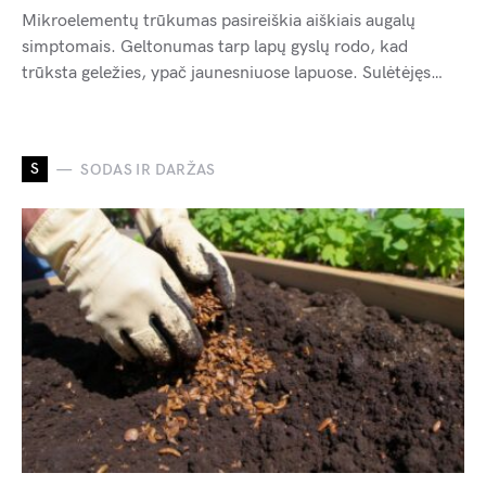
Mikroelementų trūkumas pasireiškia aiškiais augalų
simptomais. Geltonumas tarp lapų gyslų rodo, kad
trūksta geležies, ypač jaunesniuose lapuose. Sulėtėjęs…
S
SODAS IR DARŽAS