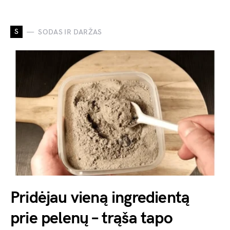
S
SODAS IR DARŽAS
Pridėjau vieną ingredientą
prie pelenų – trąša tapo