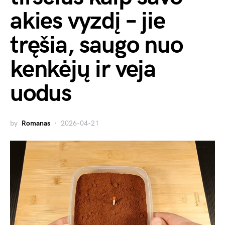
akies vyzdį – jie
tręšia, saugo nuo
kenkėjų ir veja
uodus
by
Romanas
2026-04-21