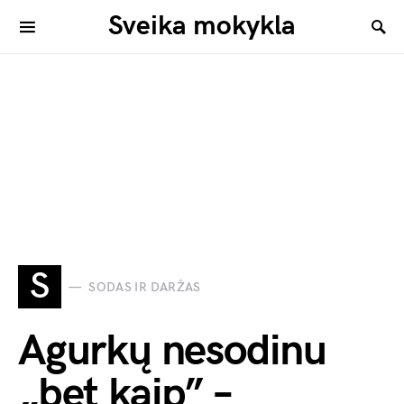
Sveika mokykla
S
SODAS IR DARŽAS
Agurkų nesodinu
„bet kaip” –