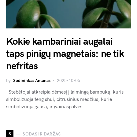
Kokie kambariniai augalai
taps pinigų magnetais: ne tik
nefritas
by
Sodininkas Antanas
2025-10-05
Stebėtojai atkreipia dėmesį į laimingą bambuką, kuris
simbolizuoja feng shui, citrusinius medžius, kurie
simbolizuoja gausą, ir įvairiaspalves…
S
SODAS IR DARŽAS