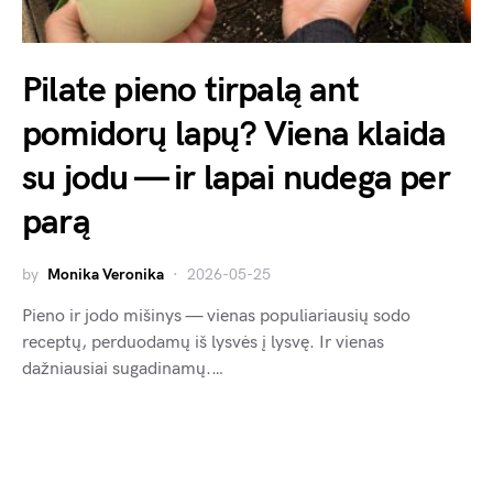
Pilate pieno tirpalą ant
pomidorų lapų? Viena klaida
su jodu — ir lapai nudega per
parą
by
Monika Veronika
2026-05-25
Pieno ir jodo mišinys — vienas populiariausių sodo
receptų, perduodamų iš lysvės į lysvę. Ir vienas
dažniausiai sugadinamų.…