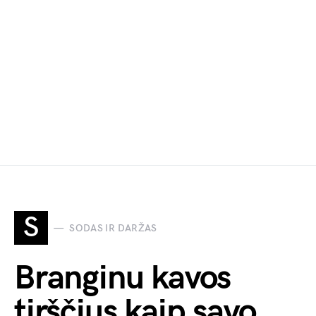
S
SODAS IR DARŽAS
Branginu kavos
tirščius kaip savo