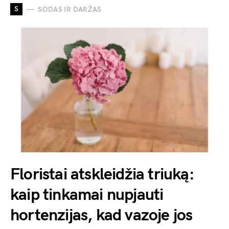
S
SODAS IR DARŽAS
Floristai atskleidžia triuką:
kaip tinkamai nupjauti
hortenzijas, kad vazoje jos