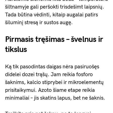
šiltnamyje gali peršokti trisdešimt laipsnių.
Tada būtina vėdinti, kitaip augalai patirs
šiluminį stresą ir sustos augę.
Pirmasis tręšimas – švelnus ir
tikslus
Ką tik pasodintas daigas nėra pasiruošęs
didelei dozei trąšų. Jam reikia fosforo
šaknims, kalcio stiprybei ir mikroelementų
prisitaikymui. Azoto šiame etape reikia
minimaliai – jis skatins lapus, bet ne šaknis.