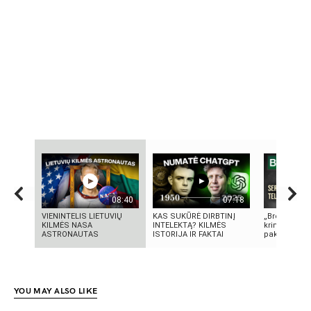
08:40
07:18
VIENINTELIS LIETUVIŲ
KAS SUKŪRĖ DIRBTINĮ
„Bręstantis b
KILMĖS NASA
INTELEKTĄ? KILMĖS
kriminalinis 
ASTRONAUTAS
ISTORIJA IR FAKTAI
pakeitęs telev
YOU MAY ALSO LIKE