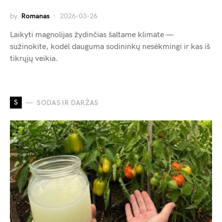
by
Romanas
2026-03-26
Laikyti magnolijas žydinčias šaltame klimate —
sužinokite, kodėl dauguma sodininkų nesėkmingi ir kas iš
tikrųjų veikia.
S
SODAS IR DARŽAS