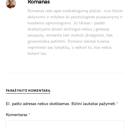
Romanas
Romanas rašo apie sveikatingumą plačiai – nuo fizinio
aktyvumo ir mitybos iki psichologinės pusiausvyros ir
kasdienio sąmoningumo. Jo tikslas – padėti
skaitytojams atrasti skirtingus kelius į geresnę
savijautą, remiantis tiek mokslo įžvalgomis, tiek
gyvenimiška patirtimi. Romano tekstai kviečia
neprimesti sau taisyklių, o ieškoti to, kas veikia
būtent tau.
PARAŠYKITE KOMENTARĄ
El. pašto adresas nebus skelbiamas.
Būtini laukeliai pažymėti
*
Komentaras
*