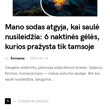
Mano sodas atgyja, kai saulė
nusileidžia: 6 naktinės gėlės,
kurios pražysta tik tamsoje
by
Romanas
2026-06-19
Daugelis sodininkų planuoja sodą dienos šviesai. Spalvos,
formos, kompozicijos — viskas sukurta saulėje. Bet kai
saulė nusileidžia, dauguma…
S
SODAS IR DARŽAS