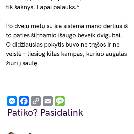
tik šaknys. Lapai palauks.”
Po dvejų metų su šia sistema mano derlius iš
to paties šiltnamio išaugo beveik dvigubai.
O didžiausias pokytis buvo ne trąšos ir ne
veislė – tiesiog kitas kampas, kuriuo augalas
žiūri į saulę.
Messenger
Facebook
Copy
Email
Message
Link
Patiko? Pasidalink