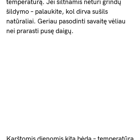
temperatūrą. Jei šiltnamis neturi grindų
šildymo – palaukite, kol dirva sušils
natūraliai. Geriau pasodinti savaitę vėliau
nei prarasti pusę daigų.
Karštomis dienomis kita bėda – temperatūra