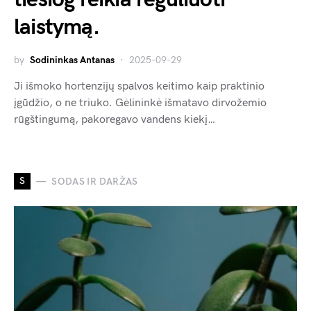
laistymą.
by
Sodininkas Antanas
2025-09-29
Ji išmoko hortenzijų spalvos keitimo kaip praktinio
įgūdžio, o ne triuko. Gėlininkė išmatavo dirvožemio
rūgštingumą, pakoregavo vandens kiekį…
S
SODAS IR DARŽAS