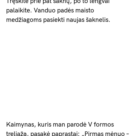
Tręškite prie pat šaknų, po to lengvai
palaikite. Vanduo padės maisto
medžiagoms pasiekti naujas šaknelis.
Kaimynas, kuris man parodė V formos
treliažą, pasakė paprastai: „Pirmas mėnuo –