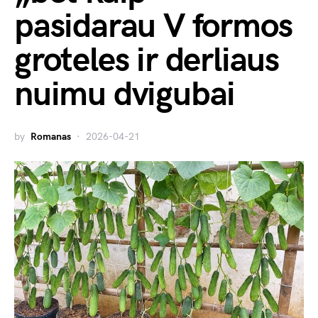
pasidarau V formos
groteles ir derliaus
nuimu dvigubai
by
Romanas
2026-04-21