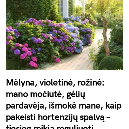
Mėlyna, violetinė, rožinė:
mano močiutė, gėlių
pardavėja, išmokė mane, kaip
pakeisti hortenzijų spalvą –
tiesiog reikia reguliuoti