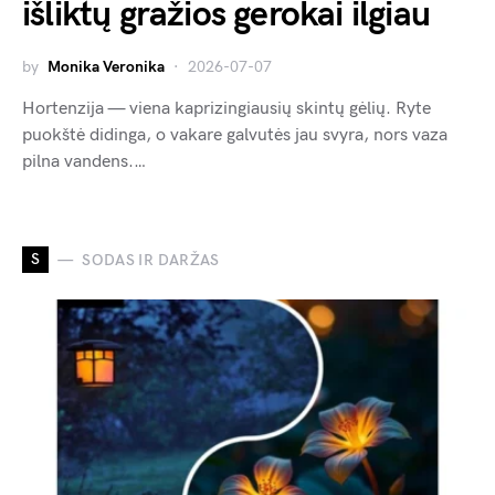
išliktų gražios gerokai ilgiau
by
Monika Veronika
2026-07-07
Hortenzija — viena kaprizingiausių skintų gėlių. Ryte
puokštė didinga, o vakare galvutės jau svyra, nors vaza
pilna vandens.…
S
SODAS IR DARŽAS