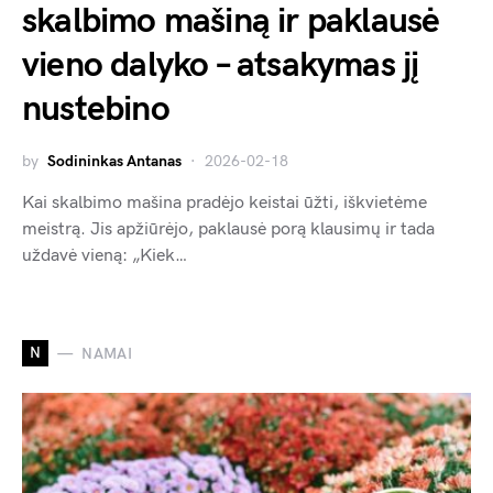
skalbimo mašiną ir paklausė
vieno dalyko – atsakymas jį
nustebino
by
Sodininkas Antanas
2026-02-18
Kai skalbimo mašina pradėjo keistai ūžti, iškvietėme
meistrą. Jis apžiūrėjo, paklausė porą klausimų ir tada
uždavė vieną: „Kiek…
N
NAMAI