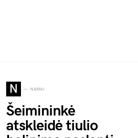
N
NAMAI
Šeimininkė
atskleidė tiulio