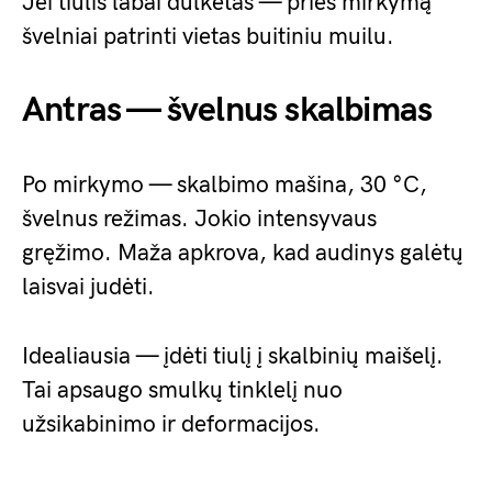
Jei tiulis labai dulkėtas — prieš mirkymą
švelniai patrinti vietas buitiniu muilu.
Antras — švelnus skalbimas
Po mirkymo — skalbimo mašina, 30 °C,
švelnus režimas. Jokio intensyvaus
gręžimo. Maža apkrova, kad audinys galėtų
laisvai judėti.
Idealiausia — įdėti tiulį į skalbinių maišelį.
Tai apsaugo smulkų tinklelį nuo
užsikabinimo ir deformacijos.