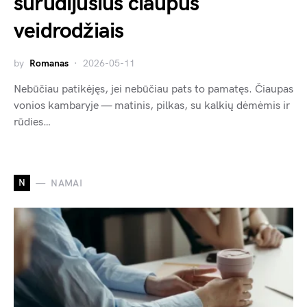
surūdijusius čiaupus
veidrodžiais
by
Romanas
2026-05-11
Nebūčiau patikėjęs, jei nebūčiau pats to pamatęs. Čiaupas
vonios kambaryje — matinis, pilkas, su kalkių dėmėmis ir
rūdies…
N
NAMAI