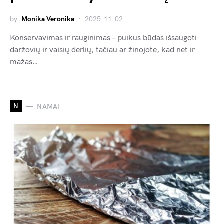
by
Monika Veronika
2025-11-02
Konservavimas ir rauginimas – puikus būdas išsaugoti
daržovių ir vaisių derlių, tačiau ar žinojote, kad net ir
mažas…
N
NAMAI