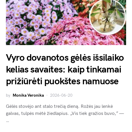
Vyro dovanotos gėlės išsilaiko
kelias savaites: kaip tinkamai
prižiūrėti puokštes namuose
by
Monika Veronika
2026-06-20
Gėlės stovėjo ant stalo trečią dieną. Rožės jau lenkė
galvas, tulpės mėtė žiedlapius. „Vis tiek gražios buvo,” —
…