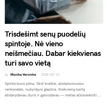
Trisdešimt senų puodelių
spintoje. Nė vieno
neišmečiau. Dabar kiekvienas
turi savo vietą
by
Monika Veronika
2026-05-13
Spinta buvo pilna. Skili kraštai, atsilaisvinusios
rankenėlės, nubyrėjusi glazūra. Kiekvieną kartą
atidarydavau duris ir galvodavau — metas atsisveikinti.…