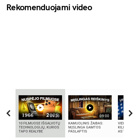
Rekomenduojami video
09:20
09:00
10 FILMUOSE IŠGALVOTŲ
KAMUOLINIS ŽAIBAS:
VIENINTELIS
TECHNOLOGIJŲ, KURIOS
MĮSLINGA GAMTOS
KILMĖS NAS
TAPO REALYBE
PASLAPTIS
ASTRONAUT