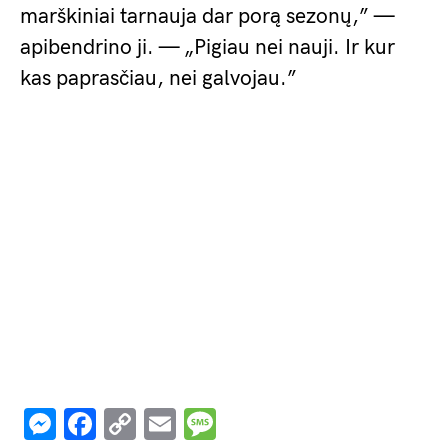
marškiniai tarnauja dar porą sezonų,” —
apibendrino ji. — „Pigiau nei nauji. Ir kur
kas paprasčiau, nei galvojau.”
Messenger
Facebook
Copy
Email
Message