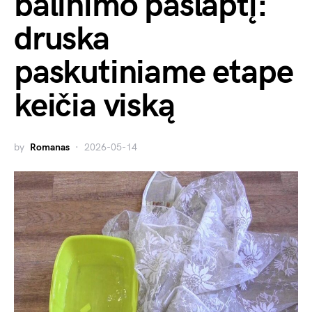
balinimo paslaptį:
druska
paskutiniame etape
keičia viską
by
Romanas
2026-05-14