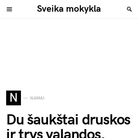
Sveika mokykla
N
NAMAI
Du šaukštai druskos
ir trys valandos.