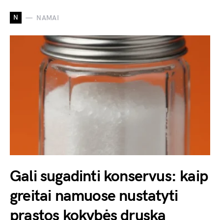
N
NAMAI
Gali sugadinti konservus: kaip
greitai namuose nustatyti
prastos kokybės druską