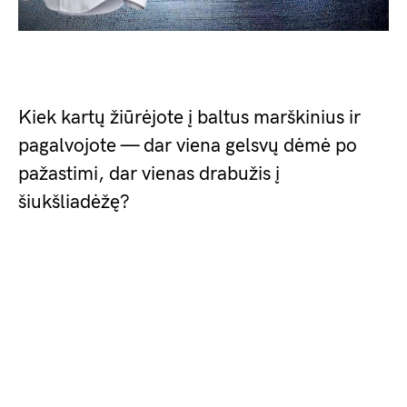
Kiek kartų žiūrėjote į baltus marškinius ir
pagalvojote — dar viena gelsvų dėmė po
pažastimi, dar vienas drabužis į
šiukšliadėžę?