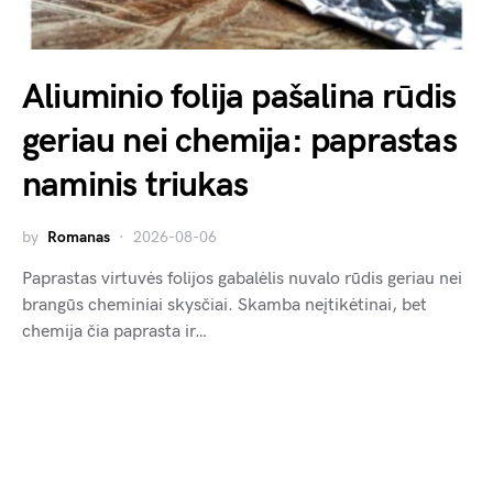
Aliuminio folija pašalina rūdis
geriau nei chemija: paprastas
naminis triukas
by
Romanas
2026-08-06
Paprastas virtuvės folijos gabalėlis nuvalo rūdis geriau nei
brangūs cheminiai skysčiai. Skamba neįtikėtinai, bet
chemija čia paprasta ir…