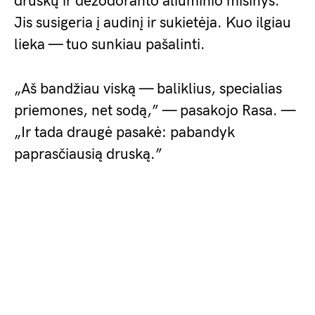
druskų ir dezodoranto aliuminio mišinys.
Jis susigeria į audinį ir sukietėja. Kuo ilgiau
lieka — tuo sunkiau pašalinti.
„Aš bandžiau viską — baliklius, specialias
priemones, net sodą,” — pasakojo Rasa. —
„Ir tada draugė pasakė: pabandyk
paprasčiausią druską.”