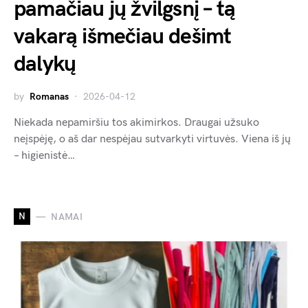
pamačiau jų žvilgsnį – tą
vakarą išmečiau dešimt
dalykų
by
Romanas
2026-04-12
Niekada nepamiršiu tos akimirkos. Draugai užsuko
neįspėję, o aš dar nespėjau sutvarkyti virtuvės. Viena iš jų
– higienistė…
N
NAMAI