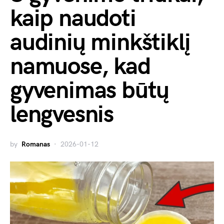
kaip naudoti
audinių minkštiklį
namuose, kad
gyvenimas būtų
lengvesnis
by
Romanas
2026-01-12