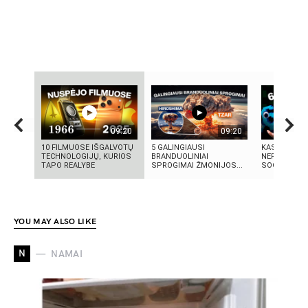
09:20
09:20
10 FILMUOSE IŠGALVOTŲ
5 GALINGIAUSI
KAS TAS „SI
TECHNOLOGIJŲ, KURIOS
BRANDUOLINIAI
NEPAAIŠKI
TAPO REALYBE
SPROGIMAI ŽMONIJOS...
SOCIALINIS
YOU MAY ALSO LIKE
N
NAMAI