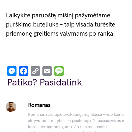
Laikykite paruoštą mišinį pažymėtame
purškimo buteliuke – taip visada turėsite
priemonę greitiems valymams po ranka.
Messenger
Facebook
Copy
Email
Message
Link
Patiko? Pasidalink
Romanas
Romanas rašo apie sveikatingumą plačiai – nuo fizinio
aktyvumo ir mitybos iki psichologinės pusiausvyros ir
kasdienio sąmoningumo. Jo tikslas – padėti