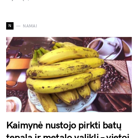
N
NAMAI
Kaimynė nustojo pirkti batų
tepalą ir metalo valiklį – vietoj