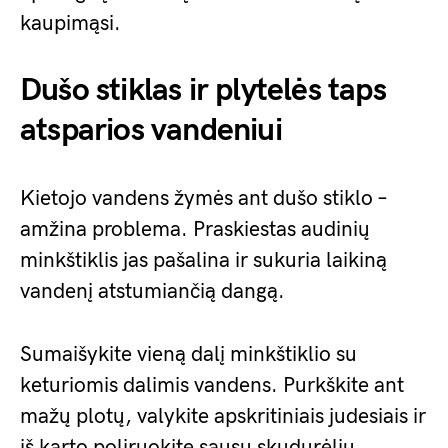
kaupimąsi.
Dušo stiklas ir plytelės taps
atsparios vandeniui
Kietojo vandens žymės ant dušo stiklo –
amžina problema. Praskiestas audinių
minkštiklis jas pašalina ir sukuria laikiną
vandenį atstumiančią dangą.
Sumaišykite vieną dalį minkštiklio su
keturiomis dalimis vandens. Purkškite ant
mažų plotų, valykite apskritiniais judesiais ir
iš karto poliruokite sausu skudurėliu.