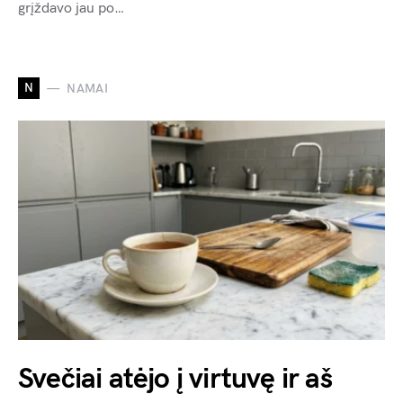
grįždavo jau po…
N
NAMAI
Svečiai atėjo į virtuvę ir aš