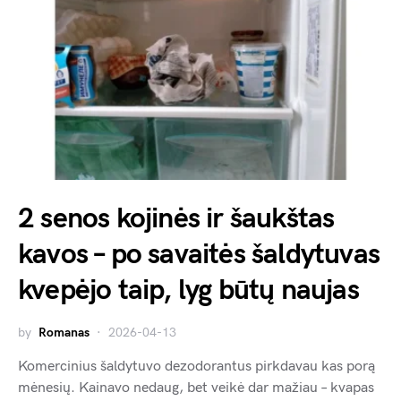
2 senos kojinės ir šaukštas
kavos – po savaitės šaldytuvas
kvepėjo taip, lyg būtų naujas
by
Romanas
2026-04-13
Komercinius šaldytuvo dezodorantus pirkdavau kas porą
mėnesių. Kainavo nedaug, bet veikė dar mažiau – kvapas