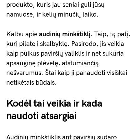
produkto, kuris jau seniai guli jūsų
namuose, ir kelių minučių laiko.
Kalbu apie
audinių minkštiklį
. Taip, tą patį,
kurį pilate į skalbyklę. Pasirodo, jis veikia
kaip puikus paviršių valiklis ir net sukuria
apsauginę plėvelę, atstumiančią
nešvarumus. Štai kaip jį panaudoti visiškai
netikėtais būdais.
Kodėl tai veikia ir kada
naudoti atsargiai
Audinių minkštiklis ant paviršių sudaro