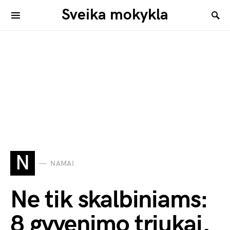
Sveika mokykla
N
NAMAI
Ne tik skalbiniams:
8 gyvenimo triukai,