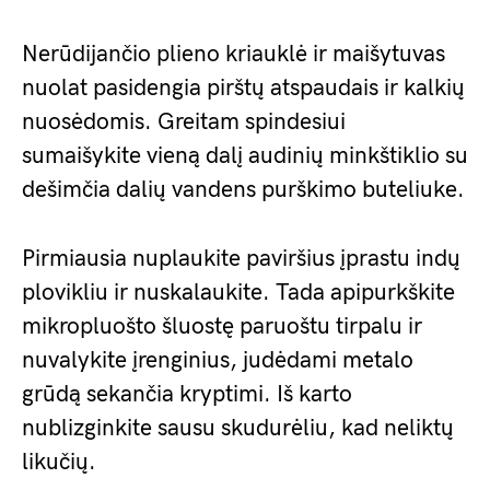
Nerūdijančio plieno kriauklė ir maišytuvas
nuolat pasidengia pirštų atspaudais ir kalkių
nuosėdomis. Greitam spindesiui
sumaišykite vieną dalį audinių minkštiklio su
dešimčia dalių vandens purškimo buteliuke.
Pirmiausia nuplaukite paviršius įprastu indų
plovikliu ir nuskalaukite. Tada apipurkškite
mikropluošto šluostę paruoštu tirpalu ir
nuvalykite įrenginius, judėdami metalo
grūdą sekančia kryptimi. Iš karto
nublizginkite sausu skudurėliu, kad neliktų
likučių.