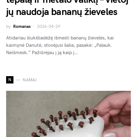
jų naudoja bananų žieveles
by
Romanas
2026-04-29
Atidariau šiukšliadėžę išmesti bananų žievelės, kai
kaimynė Danutė, stovėjusi šalia, pasakė: „Palauk.
Neišmesk.” Pažiūrėjau į ją kaip į…
N
NAMAI