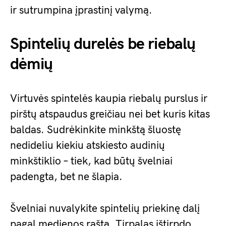
ir sutrumpina įprastinį valymą.
Spintelių durelės be riebalų
dėmių
Virtuvės spintelės kaupia riebalų purslus ir
pirštų atspaudus greičiau nei bet kuris kitas
baldas. Sudrėkinkite minkštą šluostę
nedideliu kiekiu atskiesto audinių
minkštiklio – tiek, kad būtų švelniai
padengta, bet ne šlapia.
Švelniai nuvalykite spintelių priekinę dalį
pagal medienos raštą. Tirpalas ištirpdo