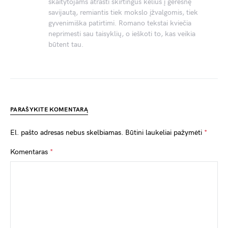
skaitytojams atrasti skirtingus kelius į geresnę
savijautą, remiantis tiek mokslo įžvalgomis, tiek
gyvenimiška patirtimi. Romano tekstai kviečia
neprimesti sau taisyklių, o ieškoti to, kas veikia
būtent tau.
PARAŠYKITE KOMENTARĄ
El. pašto adresas nebus skelbiamas.
Būtini laukeliai pažymėti
*
Komentaras
*