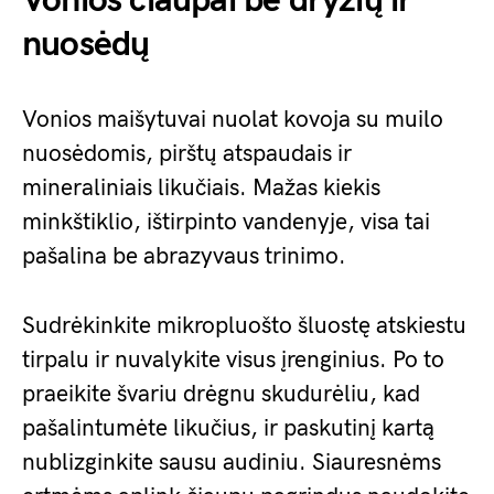
Vonios čiaupai be dryžių ir
nuosėdų
Vonios maišytuvai nuolat kovoja su muilo
nuosėdomis, pirštų atspaudais ir
mineraliniais likučiais. Mažas kiekis
minkštiklio, ištirpinto vandenyje, visa tai
pašalina be abrazyvaus trinimo.
Sudrėkinkite mikropluošto šluostę atskiestu
tirpalu ir nuvalykite visus įrenginius. Po to
praeikite švariu drėgnu skudurėliu, kad
pašalintumėte likučius, ir paskutinį kartą
nublizginkite sausu audiniu. Siauresnėms