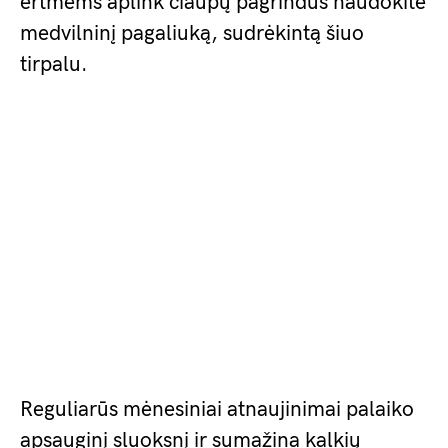
ertmėms aplink čiaupų pagrindus naudokite
medvilninį pagaliuką, sudrėkintą šiuo
tirpalu.
Reguliarūs mėnesiniai atnaujinimai palaiko
apsauginį sluoksnį ir sumažina kalkių