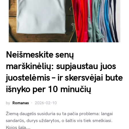
Neišmeskite senų
marškinėlių: supjaustau juos
juostelėmis – ir skersvėjai bute
išnyko per 10 minučių
by
Romanas
2026-02-10
Žiemą daugelis susiduria su ta pačia problema: langai
sandarūs, durys uždarytos, o šaltis vis tiek smelkiasi.
Kojos šąla,…