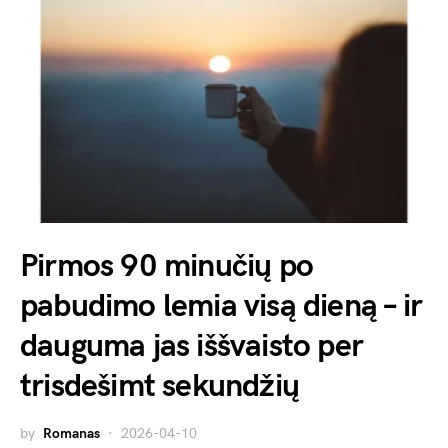
Pirmos 90 minučių po
pabudimo lemia visą dieną – ir
dauguma jas iššvaisto per
trisdešimt sekundžių
by
Romanas
2026-04-10