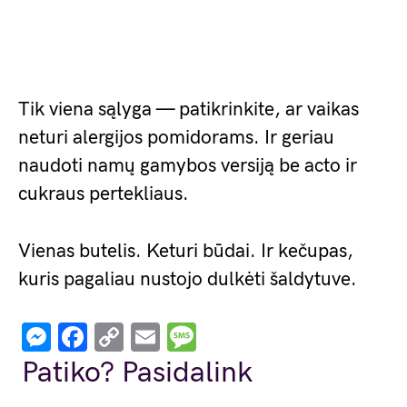
Tik viena sąlyga — patikrinkite, ar vaikas
neturi alergijos pomidorams. Ir geriau
naudoti namų gamybos versiją be acto ir
cukraus pertekliaus.
Vienas butelis. Keturi būdai. Ir kečupas,
kuris pagaliau nustojo dulkėti šaldytuve.
Messenger
Facebook
Copy
Email
Message
Link
Patiko? Pasidalink