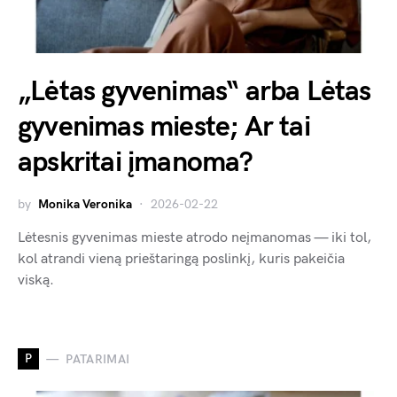
„Lėtas gyvenimas“ arba Lėtas
gyvenimas mieste; Ar tai
apskritai įmanoma?
by
Monika Veronika
2026-02-22
Lėtesnis gyvenimas mieste atrodo neįmanomas — iki tol,
kol atrandi vieną prieštaringą poslinkį, kuris pakeičia
viską.
P
PATARIMAI