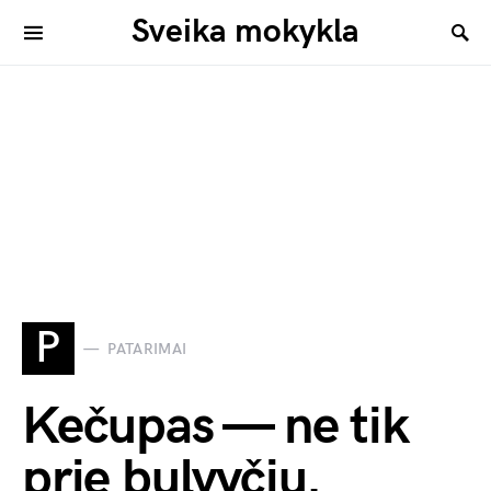
Sveika mokykla
P
PATARIMAI
Kečupas — ne tik
prie bulvyčių.