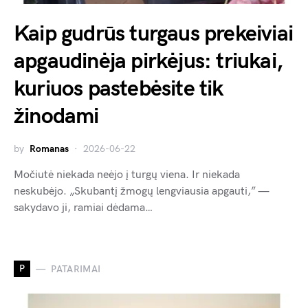
Kaip gudrūs turgaus prekeiviai
apgaudinėja pirkėjus: triukai,
kuriuos pastebėsite tik
žinodami
by
Romanas
2026-06-22
Močiutė niekada neėjo į turgų viena. Ir niekada
neskubėjo. „Skubantį žmogų lengviausia apgauti,” —
sakydavo ji, ramiai dėdama…
P
PATARIMAI