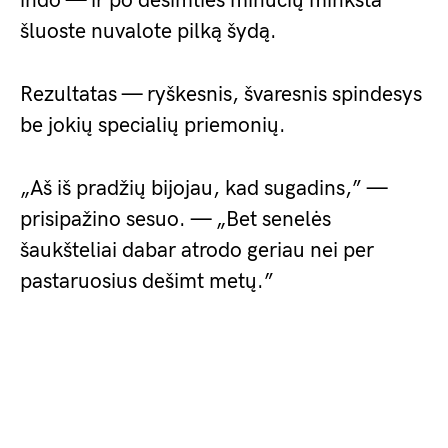
indo — ir po dešimties minučių minkšta
šluoste nuvalote pilką šydą.
Rezultatas — ryškesnis, švaresnis spindesys
be jokių specialių priemonių.
„Aš iš pradžių bijojau, kad sugadins,” —
prisipažino sesuo. — „Bet senelės
šaukšteliai dabar atrodo geriau nei per
pastaruosius dešimt metų.”