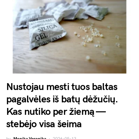
Nustojau mesti tuos baltas
pagalvėles iš batų dėžučių.
Kas nutiko per žiemą —
stebėjo visa šeima
by
Monika Veronika
2026-05-13