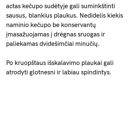
actas kečupo sudėtyje gali suminkštinti
sausus, blankius plaukus. Nedidelis kiekis
naminio kečupo be konservantų
įmasažuojamas į drėgnas sruogas ir
paliekamas dvidešimčiai minučių.
Po kruopštaus išskalavimo plaukai gali
atrodyti glotnesni ir labiau spindintys.