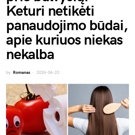
Keturi netikėti
panaudojimo būdai,
apie kuriuos niekas
nekalba
by
Romanas
2026-06-23