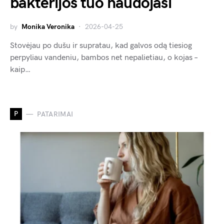
bakterijos tuo naudojasi
by
Monika Veronika
2026-04-25
Stovėjau po dušu ir supratau, kad galvos odą tiesiog
perpyliau vandeniu, bambos net nepalietiau, o kojas –
kaip…
P
PATARIMAI