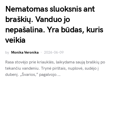
Nematomas sluoksnis ant
braškių. Vanduo jo
nepašalina. Yra būdas, kuris
veikia
by
Monika Veronika
2026-06-09
Rasa stovėjo prie kriauklės, laikydama saują braškių po
tekančiu vandeniu. Trynė pirštais, nuplovė, sudėjo į
dubenį. „Švarios,” pagalvojo.…