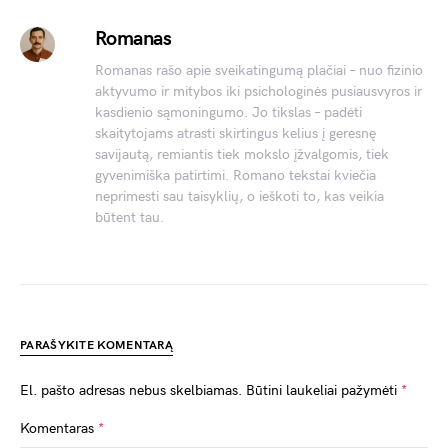
Romanas
Romanas rašo apie sveikatingumą plačiai – nuo fizinio
aktyvumo ir mitybos iki psichologinės pusiausvyros ir
kasdienio sąmoningumo. Jo tikslas – padėti
skaitytojams atrasti skirtingus kelius į geresnę
savijautą, remiantis tiek mokslo įžvalgomis, tiek
gyvenimiška patirtimi. Romano tekstai kviečia
neprimesti sau taisyklių, o ieškoti to, kas veikia
būtent tau.
PARAŠYKITE KOMENTARĄ
El. pašto adresas nebus skelbiamas.
Būtini laukeliai pažymėti
*
Komentaras
*