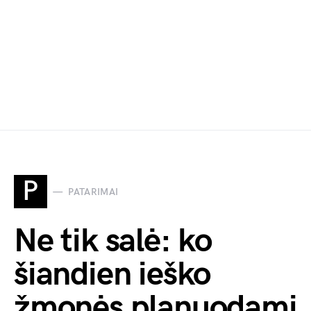
P
PATARIMAI
Ne tik salė: ko
šiandien ieško
žmonės planuodami