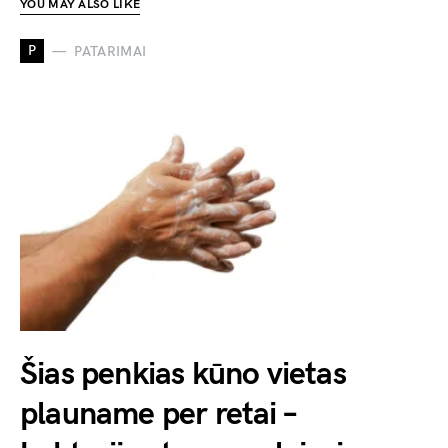
YOU MAY ALSO LIKE
P
PATARIMAI
Šias penkias kūno vietas
plauname per retai –