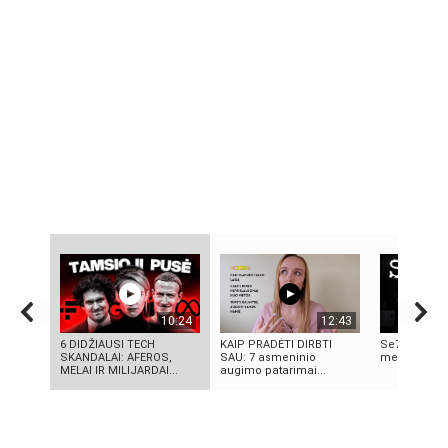
10:24
12:43
6 DIDŽIAUSI TECH
KAIP PRADĖTI DIRBTI
Se7en – kai
SKANDALAI: AFEROS,
SAU: 7 asmeninio
meno kūrini
MELAI IR MILIJARDAI...
augimo patarimai...