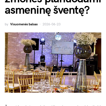
asmeninę šventę?
by
Visuomenės balsas
2026-06-23