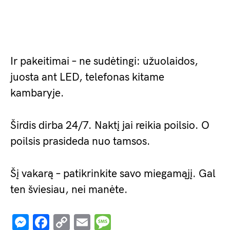
Ir pakeitimai – ne sudėtingi: užuolaidos,
juosta ant LED, telefonas kitame
kambaryje.
Širdis dirba 24/7. Naktį jai reikia poilsio. O
poilsis prasideda nuo tamsos.
Šį vakarą – patikrinkite savo miegamąjį. Gal
ten šviesiau, nei manėte.
Messenger
Facebook
Copy
Email
Message