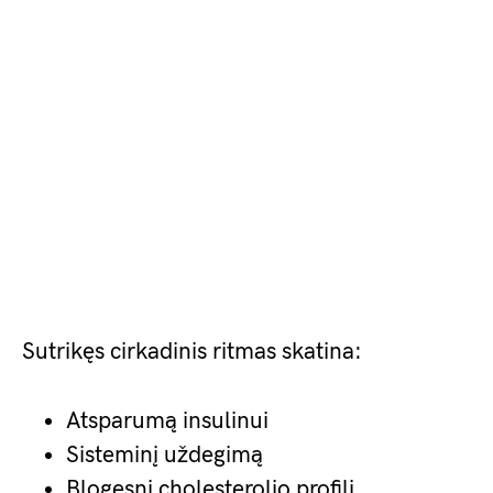
Sutrikęs cirkadinis ritmas skatina:
Atsparumą insulinui
Sisteminį uždegimą
Blogesnį cholesterolio profilį