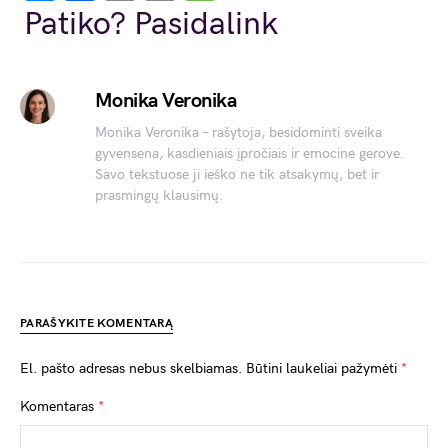
Link
Patiko? Pasidalink
Monika Veronika
Monika Veronika – rašytoja, besidominti sveika
gyvensena, kasdieniais įpročiais ir emocine gerove.
Savo tekstuose ji ieško ne tik atsakymų, bet ir
prasmingų klausimų.
PARAŠYKITE KOMENTARĄ
El. pašto adresas nebus skelbiamas.
Būtini laukeliai pažymėti
*
Komentaras
*