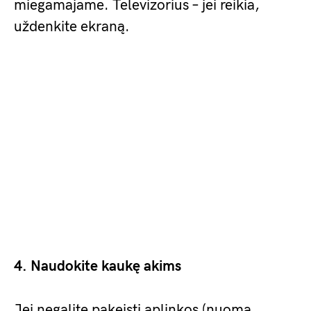
miegamajame. Televizorius – jei reikia,
uždenkite ekraną.
4. Naudokite kaukę akims
Jei negalite pakeisti aplinkos (nuoma,