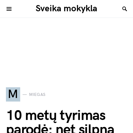
Sveika mokykla
M
MIEGAS
10 metų tyrimas
parodė: net silpna