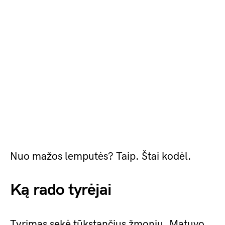
Nuo mažos lemputės? Taip. Štai kodėl.
Ką rado tyrėjai
Tyrimas sekė tūkstančius žmonių. Matuvo