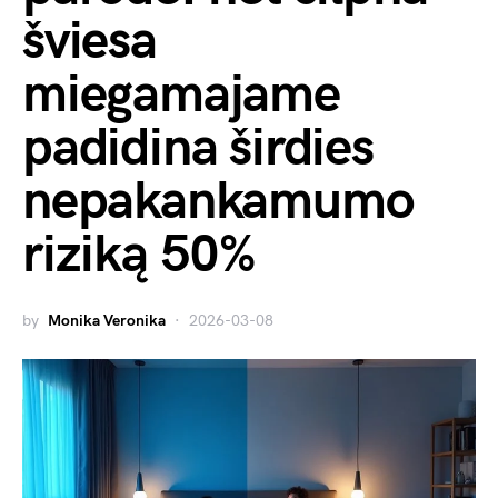
šviesa
miegamajame
padidina širdies
nepakankamumo
riziką 50%
by
Monika Veronika
2026-03-08