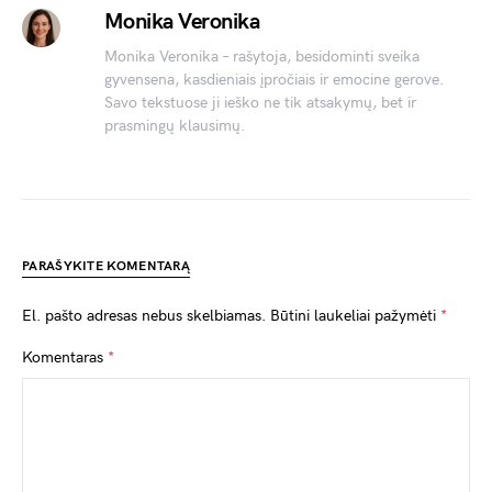
Monika Veronika
Monika Veronika – rašytoja, besidominti sveika
gyvensena, kasdieniais įpročiais ir emocine gerove.
Savo tekstuose ji ieško ne tik atsakymų, bet ir
prasmingų klausimų.
PARAŠYKITE KOMENTARĄ
El. pašto adresas nebus skelbiamas.
Būtini laukeliai pažymėti
*
Komentaras
*