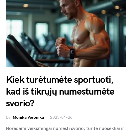
Kiek turėtumėte sportuoti,
kad iš tikrųjų numestumėte
svorio?
by
Monika Veronika
2025-01-26
Norėdami veiksmingai numesti svorio, turite nuosekliai ir