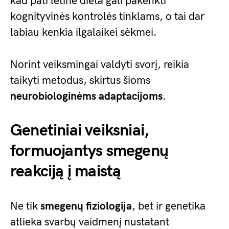
kad pati lėtinė dieta gali pakenkti
kognityvinės kontrolės tinklams, o tai dar
labiau kenkia ilgalaikei sėkmei.
Norint veiksmingai valdyti svorį, reikia
taikyti metodus, skirtus šioms
neurobiologinėms adaptacijoms
.
Genetiniai veiksniai,
formuojantys smegenų
reakciją į maistą
Ne tik
smegenų fiziologija
, bet ir genetika
atlieka svarbų vaidmenį nustatant