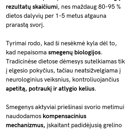
rezultatų skaičiumi
, nes maždaug 80-95 %
dietos dalyvių per 1-5 metus atgauna
prarastą svorį.
Tyrimai rodo, kad ši nesėkmė kyla dėl to,
kad nepaisoma
smegenų biologijos
.
Tradicinėse dietose dėmesys sutelkiamas tik
į elgesio pokyčius, tačiau neatsižvelgiama į
neurologinius veiksnius, kontroliuojančius
apetitą, potraukį ir atlygio kelius
.
Smegenys aktyviai priešinasi svorio metimui
naudodamos
kompensacinius
mechanizmus,
įskaitant padidėjusią grelino