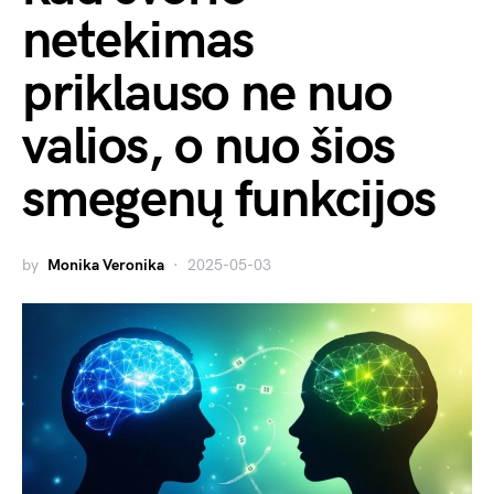
netekimas
priklauso ne nuo
valios, o nuo šios
smegenų funkcijos
by
Monika Veronika
2025-05-03