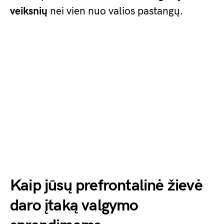
veiksnių
nei vien nuo valios pastangų.
Kaip jūsų prefrontalinė žievė
daro įtaką valgymo