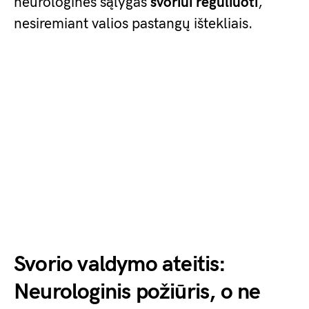
neurologines sąlygas
svoriui reguliuoti
,
nesiremiant valios pastangų ištekliais.
Svorio valdymo ateitis:
Neurologinis požiūris, o ne