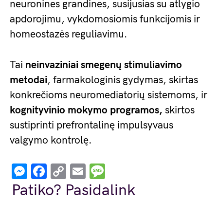
neuronines grandines, susijusias su atlygio
apdorojimu, vykdomosiomis funkcijomis ir
homeostazės reguliavimu.
Tai
neinvaziniai smegenų stimuliavimo
metodai
, farmakologinis gydymas, skirtas
konkrečioms neuromediatorių sistemoms, ir
kognityvinio mokymo programos,
skirtos
sustiprinti prefrontalinę impulsyvaus
valgymo kontrolę.
Messenger
Facebook
Copy
Email
Message
Link
Patiko? Pasidalink