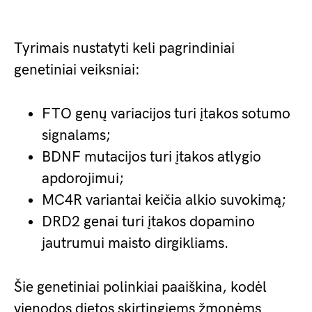
Tyrimais nustatyti keli pagrindiniai
genetiniai veiksniai:
FTO genų variacijos turi įtakos sotumo
signalams;
BDNF mutacijos turi įtakos atlygio
apdorojimui;
MC4R variantai keičia alkio suvokimą;
DRD2 genai turi įtakos dopamino
jautrumui maisto dirgikliams.
Šie genetiniai polinkiai paaiškina, kodėl
vienodos dietos skirtingiems žmonėms