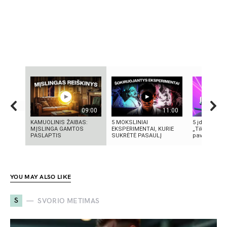
09:00
11:00
KAMUOLINIS ŽAIBAS:
5 MOKSLINIAI
5 įdomūs fak
MĮSLINGA GAMTOS
EKSPERIMENTAI, KURIE
„TikTok“: ką 
PASLAPTIS
SUKRĖTĖ PASAULĮ
pavadinimas 
YOU MAY ALSO LIKE
S
SVORIO METIMAS