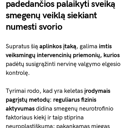
padedančios palaikyti sveiką
smegenų veiklą siekiant
numesti svorio
Supratus šią
aplinkos įtaką
, galima
imtis
veiksmingų intervencinių priemonių, kurios
padėtų susigrąžinti nervinę valgymo elgesio
kontrolę.
Tyrimai rodo, kad yra keletas
įrodymais
pagrįstų metodų
:
reguliarus fizinis
aktyvumas
didina smegenų neurotrofinio
faktoriaus kiekį ir taip stiprina
neuroplastiškumą; pakankamas miegas