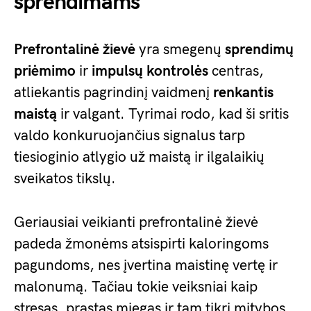
sprendimams
Prefrontalinė žievė
yra smegenų
sprendimų
priėmimo
ir
impulsų kontrolės
centras,
atliekantis pagrindinį vaidmenį
renkantis
maistą
ir valgant. Tyrimai rodo, kad ši sritis
valdo konkuruojančius signalus tarp
tiesioginio atlygio už maistą ir ilgalaikių
sveikatos tikslų.
Geriausiai veikianti prefrontalinė žievė
padeda žmonėms atsispirti kaloringoms
pagundoms, nes įvertina maistinę vertę ir
malonumą. Tačiau tokie veiksniai kaip
stresas, prastas miegas ir tam tikri mitybos