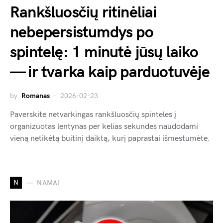
Rankšluosčių ritinėliai
nebepersistumdys po
spintelę: 1 minutė jūsų laiko
— ir tvarka kaip parduotuvėje
by
Romanas
2026-02-23
Paverskite netvarkingas rankšluosčių spinteles į
organizuotas lentynas per kelias sekundes naudodami
vieną netikėtą buitinį daiktą, kurį paprastai išmestumėte.
N
NAMAI