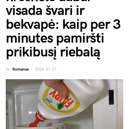
visada švari ir
bekvapė: kaip per 3
minutes pamiršti
prikibusį riebalą
by
Romanas
2026-01-21