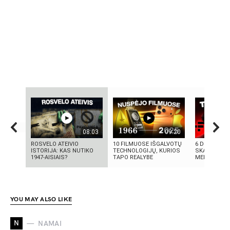
08:03
09:20
ROSVELO ATEIVIO
10 FILMUOSE IŠGALVOTŲ
6 DIDŽIAUSI
ISTORIJA: KAS NUTIKO
TECHNOLOGIJŲ, KURIOS
SKANDALAI:
1947-AISIAIS?
TAPO REALYBE
MELAI IR MIL
YOU MAY ALSO LIKE
N
NAMAI