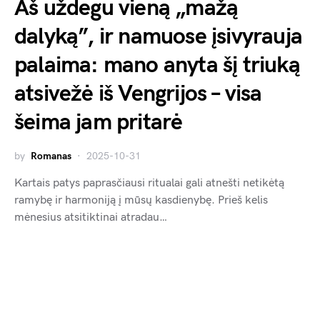
Aš uždegu vieną „mažą
dalyką”, ir namuose įsivyrauja
palaima: mano anyta šį triuką
atsivežė iš Vengrijos – visa
šeima jam pritarė
by
Romanas
2025-10-31
Kartais patys paprasčiausi ritualai gali atnešti netikėtą
ramybę ir harmoniją į mūsų kasdienybę. Prieš kelis
mėnesius atsitiktinai atradau…