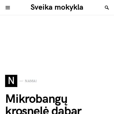
Sveika mokykla
N
NAMAI
Mikrobangų
krosnelė dabar