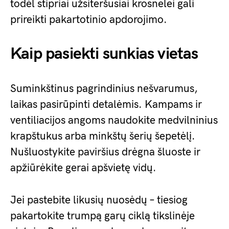
todėl stipriai užsiteršusiai krosnelei gali
prireikti pakartotinio apdorojimo.
Kaip pasiekti sunkias vietas
Suminkštinus pagrindinius nešvarumus,
laikas pasirūpinti detalėmis. Kampams ir
ventiliacijos angoms naudokite medvilninius
krapštukus arba minkštų šerių šepetėlį.
Nušluostykite paviršius drėgna šluoste ir
apžiūrėkite gerai apšvietę vidų.
Jei pastebite likusių nuosėdų – tiesiog
pakartokite trumpą garų ciklą tikslinėje