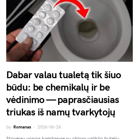
Dabar valau tualetą tik šiuo
būdu: be chemikalų ir be
vėdinimo — paprasčiausias
triukas iš namų tvarkytojų
by
Romanas
2026-06-26
Stovėjau vonios kambaryje su chloro valiklio buteliu