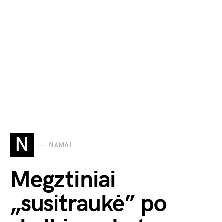
N
NAMAI
Megztiniai
„susitraukė” po