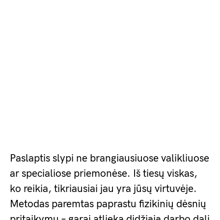
Paslaptis slypi ne brangiausiuose valikliuose
ar specialiose priemonėse. Iš tiesų viskas,
ko reikia, tikriausiai jau yra jūsų virtuvėje.
Metodas paremtas paprastu fizikinių dėsnių
pritaikymu – garai atlieka didžiąją darbo dalį