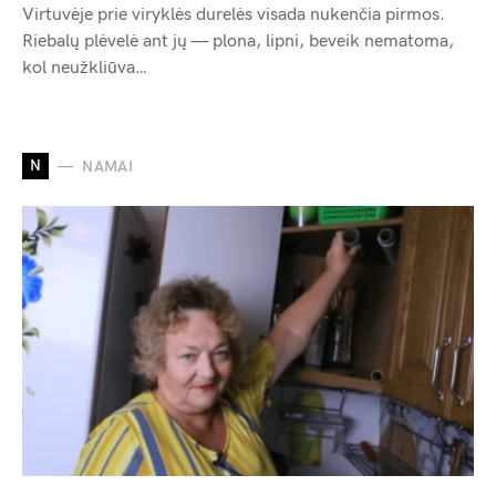
Virtuvėje prie viryklės durelės visada nukenčia pirmos.
Riebalų plėvelė ant jų — plona, lipni, beveik nematoma,
kol neužkliūva…
N
NAMAI