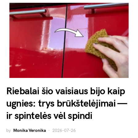
Riebalai šio vaisiaus bijo kaip
ugnies: trys brūkštelėjimai —
ir spintelės vėl spindi
by
Monika Veronika
2026-07-26