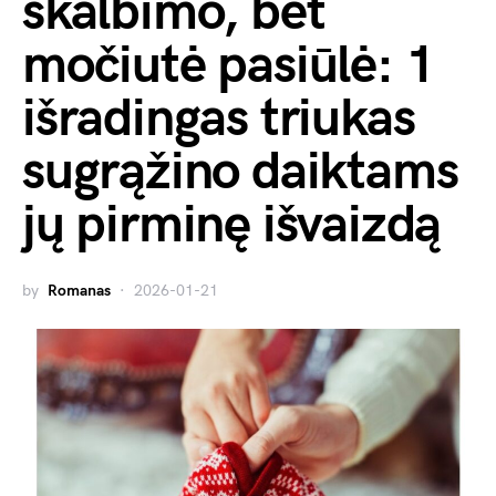
skalbimo, bet
močiutė pasiūlė: 1
išradingas triukas
sugrąžino daiktams
jų pirminę išvaizdą
by
Romanas
2026-01-21