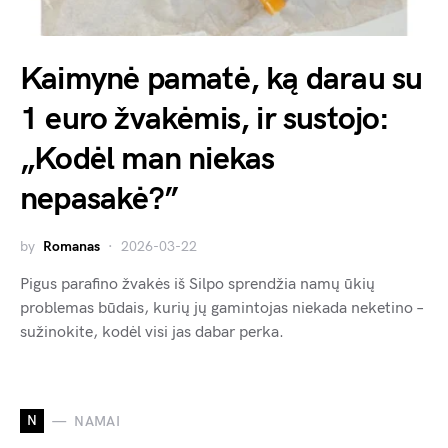
Kaimynė pamatė, ką darau su
1 euro žvakėmis, ir sustojo:
„Kodėl man niekas
nepasakė?”
by
Romanas
2026-03-22
Pigus parafino žvakės iš Silpo sprendžia namų ūkių
problemas būdais, kurių jų gamintojas niekada neketino –
sužinokite, kodėl visi jas dabar perka.
N
NAMAI