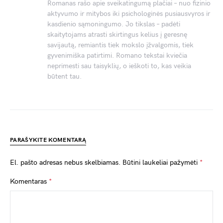
Romanas rašo apie sveikatingumą plačiai – nuo fizinio
aktyvumo ir mitybos iki psichologinės pusiausvyros ir
kasdienio sąmoningumo. Jo tikslas – padėti
skaitytojams atrasti skirtingus kelius į geresnę
savijautą, remiantis tiek mokslo įžvalgomis, tiek
gyvenimiška patirtimi. Romano tekstai kviečia
neprimesti sau taisyklių, o ieškoti to, kas veikia
būtent tau.
PARAŠYKITE KOMENTARĄ
El. pašto adresas nebus skelbiamas.
Būtini laukeliai pažymėti
*
Komentaras
*