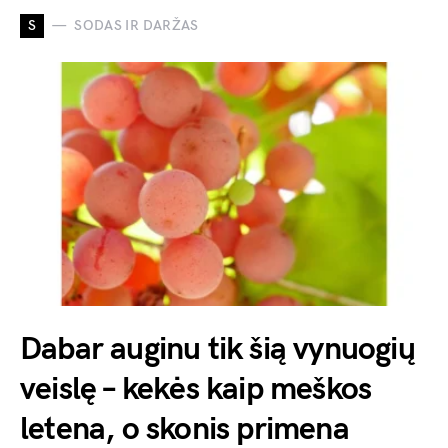
S
SODAS IR DARŽAS
Dabar auginu tik šią vynuogių
veislę – kekės kaip meškos
letena, o skonis primena