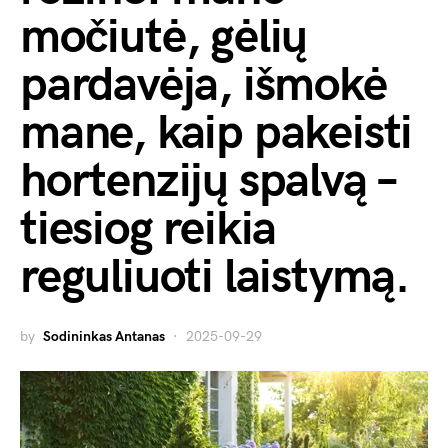
močiutė, gėlių
pardavėja, išmokė
mane, kaip pakeisti
hortenzijų spalvą –
tiesiog reikia
reguliuoti laistymą.
by
Sodininkas Antanas
2025-09-29