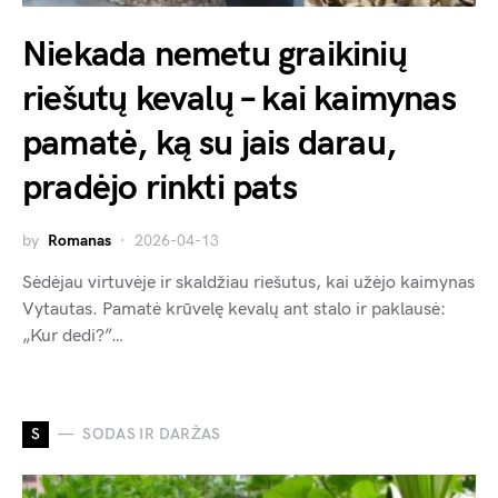
Niekada nemetu graikinių
riešutų kevalų – kai kaimynas
pamatė, ką su jais darau,
pradėjo rinkti pats
by
Romanas
2026-04-13
Sėdėjau virtuvėje ir skaldžiau riešutus, kai užėjo kaimynas
Vytautas. Pamatė krūvelę kevalų ant stalo ir paklausė:
„Kur dedi?”…
S
SODAS IR DARŽAS