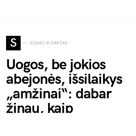
S
SODAS IR DARŽAS
Uogos, be jokios
abejonės, išsilaikys
„amžinai“: dabar
žinau, kaip
tinkamai užšaldyti