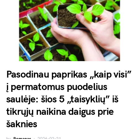
Pasodinau paprikas „kaip visi”
į permatomus puodelius
saulėje: šios 5 „taisyklių” iš
tikrųjų naikina daigus prie
šaknies
by
Romanas
2026-02-21