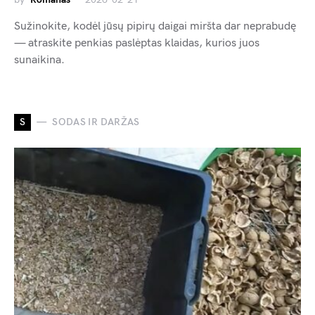
Sužinokite, kodėl jūsų pipirų daigai miršta dar neprabudę
— atraskite penkias paslėptas klaidas, kurios juos
sunaikina.
S
SODAS IR DARŽAS