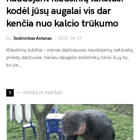
kodėl jūsų augalai vis dar
kenčia nuo kalcio trūkumo
by
Sodininkas Antanas
2025-06-27
Kiaušinių lukštai – vienas dažniausiai naudojamų natūralių
priedų daržuose, tačiau daugelis sodininkų tikisi iš jų to,
ko jie…
S
SODAS IR DARŽAS