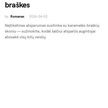
braškes
by
Romanas
2026-04-02
Neįtikėtinas atsparumas susitinka su karamelės-braškių
skoniu — sužinokite, kodėl šalčiui atsparūs augintojai
atsisakė visų kitų veislių.