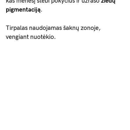
kas mėnesį stebi pokyčius ir užrašo
žiedų
pigmentaciją
.
Tirpalas naudojamas šaknų zonoje,
vengiant nuotėkio.