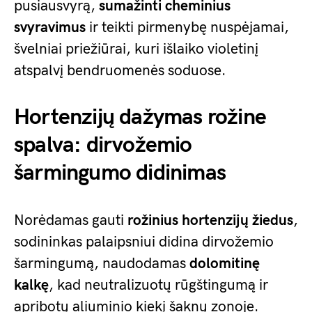
pusiausvyrą,
sumažinti cheminius
svyravimus
ir teikti pirmenybę nuspėjamai,
švelniai priežiūrai, kuri išlaiko violetinį
atspalvį bendruomenės soduose.
Hortenzijų dažymas rožine
spalva: dirvožemio
šarmingumo didinimas
Norėdamas gauti
rožinius hortenzijų žiedus
,
sodininkas palaipsniui didina dirvožemio
šarmingumą, naudodamas
dolomitinę
kalkę
, kad neutralizuotų rūgštingumą ir
apribotų aliuminio kiekį šaknų zonoje.