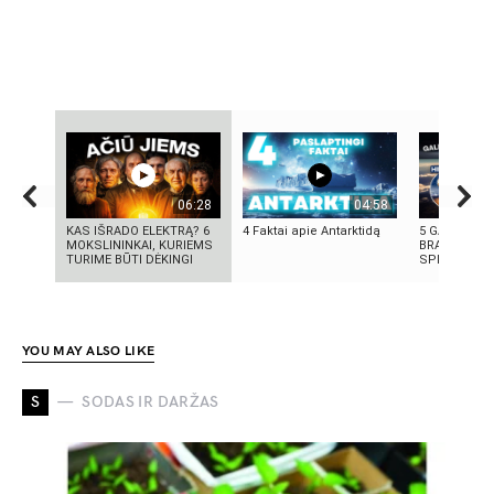
06:28
04:58
KAS IŠRADO ELEKTRĄ? 6
4 Faktai apie Antarktidą
5 GALINGIAU
MOKSLININKAI, KURIEMS
BRANDUOLIN
TURIME BŪTI DĖKINGI
SPROGIMAI 
YOU MAY ALSO LIKE
S
SODAS IR DARŽAS