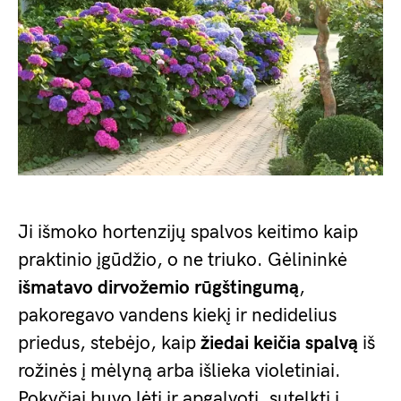
Ji išmoko hortenzijų spalvos keitimo kaip
praktinio įgūdžio, o ne triuko. Gėlininkė
išmatavo dirvožemio rūgštingumą
,
pakoregavo vandens kiekį ir nedidelius
priedus, stebėjo, kaip
žiedai keičia spalvą
iš
rožinės į mėlyną arba išlieka violetiniai.
Pokyčiai buvo lėti ir apgalvoti, sutelkti į