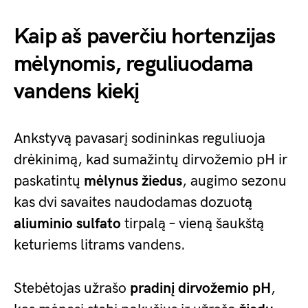
Kaip aš paverčiu hortenzijas
mėlynomis, reguliuodama
vandens kiekį
Ankstyvą pavasarį sodininkas reguliuoja
drėkinimą, kad sumažintų dirvožemio pH ir
paskatintų
mėlynus žiedus
, augimo sezonu
kas dvi savaites naudodamas dozuotą
aliuminio sulfato
tirpalą – vieną šaukštą
keturiems litrams vandens.
Stebėtojas užrašo
pradinį dirvožemio pH
,