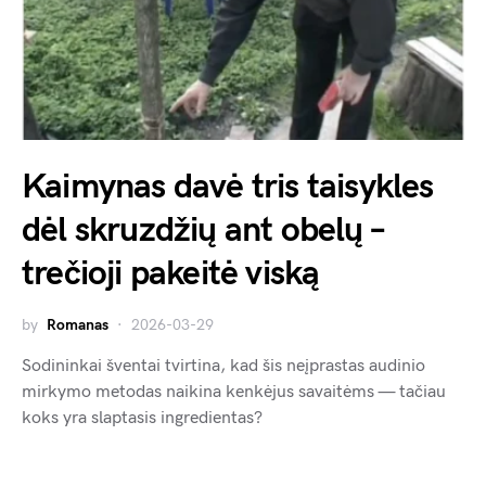
Kaimynas davė tris taisykles
dėl skruzdžių ant obelų –
trečioji pakeitė viską
by
Romanas
2026-03-29
Sodininkai šventai tvirtina, kad šis neįprastas audinio
mirkymo metodas naikina kenkėjus savaitėms — tačiau
koks yra slaptasis ingredientas?