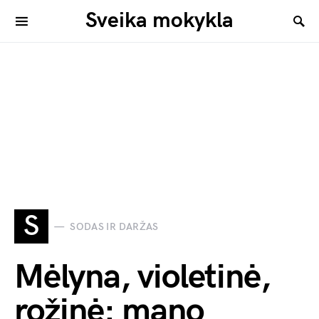
Sveika mokykla
S
SODAS IR DARŽAS
Mėlyna, violetinė,
rožinė: mano