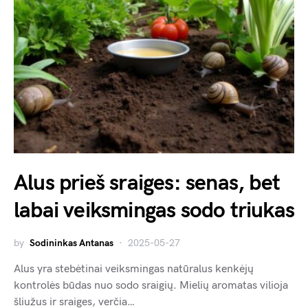
Alus prieš sraiges: senas, bet
labai veiksmingas sodo triukas
by
Sodininkas Antanas
2025-05-27
Alus yra stebėtinai veiksmingas natūralus kenkėjų
kontrolės būdas nuo sodo sraigių. Mielių aromatas vilioja
šliužus ir sraiges, verčia…