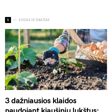
S
SODAS IR DARŽAS
3 dažniausios klaidos
naudojant kiaušinių lukštus: