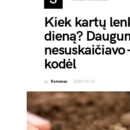
Kiek kartų len
dieną? Daugum
nesuskaičiavo 
kodėl
by
Romanas
2026-05-21