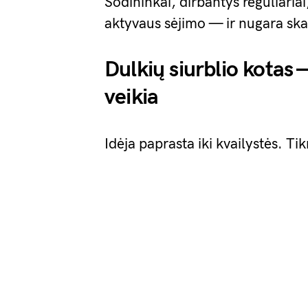
Sodininkai, dirbantys reguliariai
aktyvaus sėjimo — ir nugara skai
Dulkių siurblio kotas 
veikia
Idėja paprasta iki kvailystės. Tikr