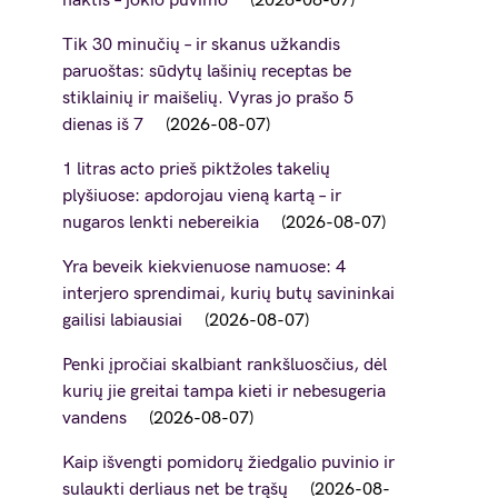
naktis – jokio puvimo
2026-08-07
Tik 30 minučių – ir skanus užkandis
paruoštas: sūdytų lašinių receptas be
stiklainių ir maišelių. Vyras jo prašo 5
dienas iš 7
2026-08-07
1 litras acto prieš piktžoles takelių
plyšiuose: apdorojau vieną kartą – ir
nugaros lenkti nebereikia
2026-08-07
Yra beveik kiekvienuose namuose: 4
interjero sprendimai, kurių butų savininkai
gailisi labiausiai
2026-08-07
Penki įpročiai skalbiant rankšluosčius, dėl
kurių jie greitai tampa kieti ir nebesugeria
vandens
2026-08-07
Kaip išvengti pomidorų žiedgalio puvinio ir
sulaukti derliaus net be trąšų
2026-08-