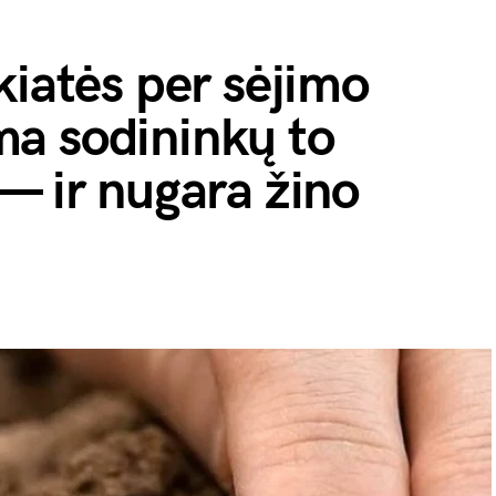
kiatės per sėjimo
a sodininkų to
— ir nugara žino