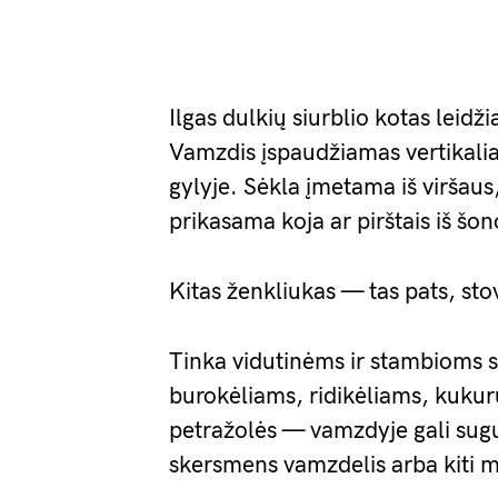
Ilgas dulkių siurblio kotas leidžia
Vamzdis įspaudžiamas vertikali
gylyje. Sėkla įmetama iš viršaus, 
prikasama koja ar pirštais iš šon
Kitas ženkliukas — tas pats, sto
Tinka vidutinėms ir stambioms 
burokėliams, ridikėliams, kuku
petražolės — vamzdyje gali sugu
skersmens vamzdelis arba kiti 