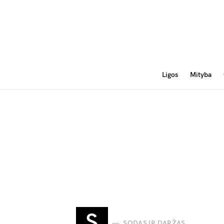
Ligos
Mityba
S
SODAS IR DARŽAS