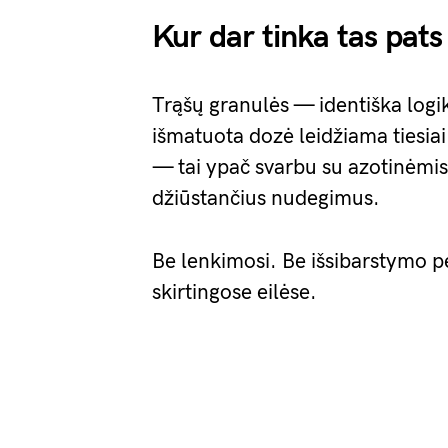
Kur dar tinka tas pats
Trąšų granulės — identiška log
išmatuota dozė leidžiama tiesia
— tai ypač svarbu su azotinėmis
džiūstančius nudegimus.
Be lenkimosi. Be išsibarstymo pe
skirtingose eilėse.