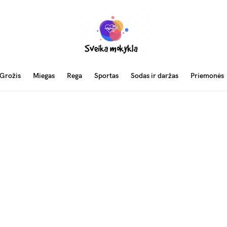
Grožis
Miegas
Rega
Sportas
Sodas ir daržas
Priemonės