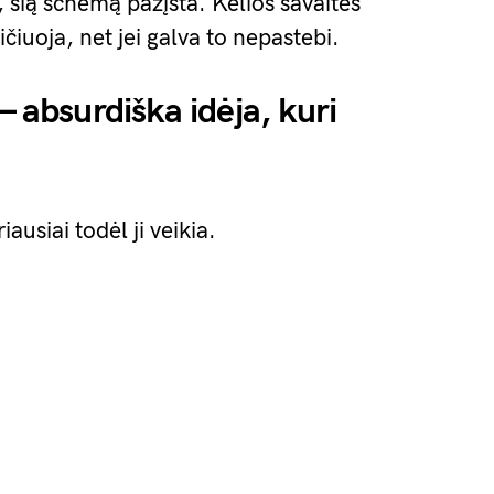
, šią schemą pažįsta. Kelios savaitės
čiuoja, net jei galva to nepastebi.
— absurdiška idėja, kuri
iausiai todėl ji veikia.