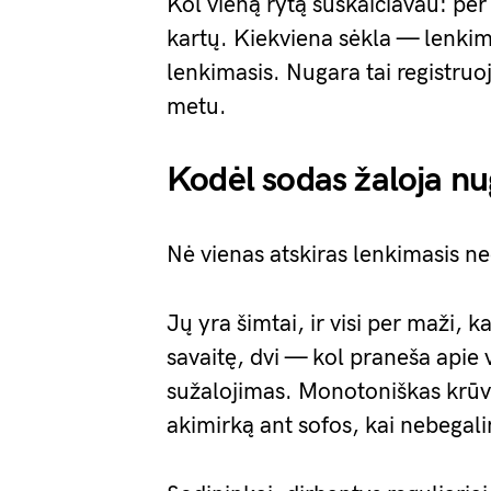
Kol vieną rytą suskaičiavau: per
kartų. Kiekviena sėkla — lenkim
lenkimasis. Nugara tai registruoj
metu.
Kodėl sodas žaloja n
Nė vienas atskiras lenkimasis ne
Jų yra šimtai, ir visi per maži,
savaitę, dvi — kol praneša apie 
sužalojimas. Monotoniškas krūvis 
akimirką ant sofos, kai nebegalim