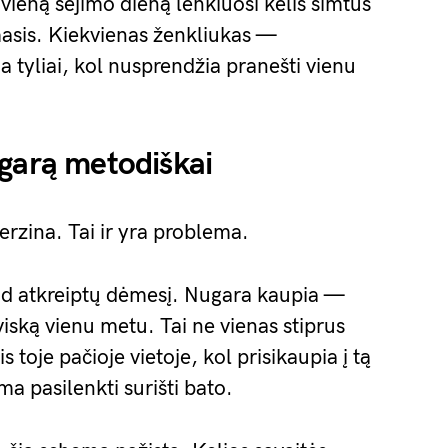
 vieną sėjimo dieną lenkiuosi kelis šimtus
asis. Kiekvienas ženkliukas —
a tyliai, kol nusprendžia pranešti vienu
ugarą metodiškai
erzina. Tai ir yra problema.
 kad atkreiptų dėmesį. Nugara kaupia —
viską vienu metu. Tai ne vienas stiprus
toje pačioje vietoje, kol prisikaupia į tą
a pasilenkti surišti bato.