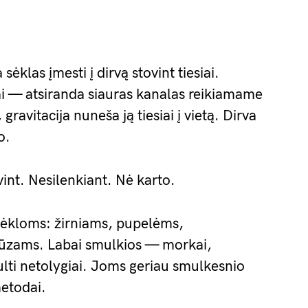
 sėklas įmesti į dirvą stovint tiesiai.
ai — atsiranda siauras kanalas reikiamame
gravitacija nuneša ją tiesiai į vietą. Dirva
o.
vint. Nesilenkiant. Nė karto.
sėkloms: žirniams, pupelėms,
rūzams. Labai smulkios — morkai,
lti netolygiai. Joms geriau smulkesnio
metodai.