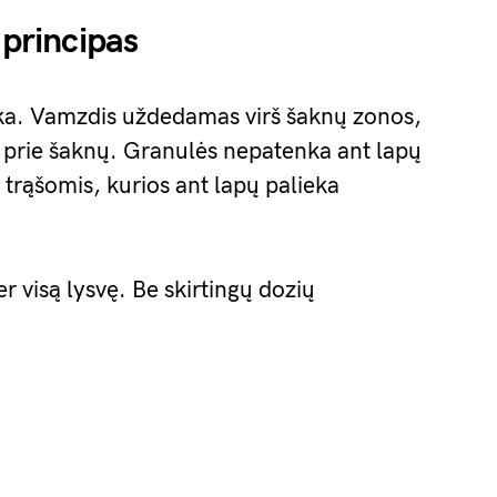
 principas
ika. Vamzdis uždedamas virš šaknų zonos,
i prie šaknų. Granulės nepatenka ant lapų
 trąšomis, kurios ant lapų palieka
r visą lysvę. Be skirtingų dozių