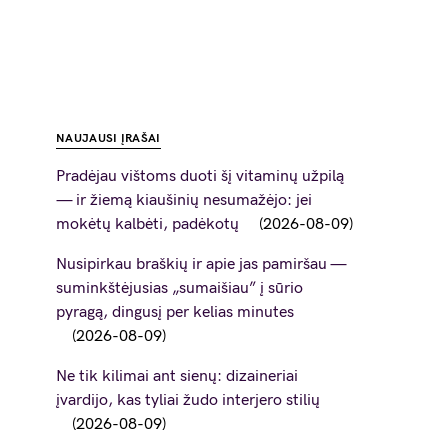
NAUJAUSI ĮRAŠAI
Pradėjau vištoms duoti šį vitaminų užpilą
— ir žiemą kiaušinių nesumažėjo: jei
mokėtų kalbėti, padėkotų
2026-08-09
Nusipirkau braškių ir apie jas pamiršau —
suminkštėjusias „sumaišiau” į sūrio
pyragą, dingusį per kelias minutes
2026-08-09
Ne tik kilimai ant sienų: dizaineriai
įvardijo, kas tyliai žudo interjero stilių
2026-08-09