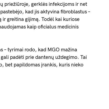
 priežiūroje, gerklės infekcijoms ir net
astebėjo, kad jis aktyvina fibroblastus –
ir greitina gijimą. Todėl kai kuriose
audojamas kaip oficialus medicinis
ngas – tyrimai rodo, kad MGO mažina
r gali padėti prie dantenų uždegimo. Tai
to, bet papildomas įrankis, kuris nieko