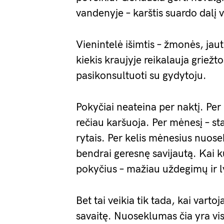
vandenyje – karštis suardo dalį 
Vienintelė išimtis – žmonės, jau
kiekis kraujyje reikalauja griežt
pasikonsultuoti su gydytoju.
Pokyčiai neateina per naktį. Per 
rečiau karšuoja. Per mėnesį – st
rytais. Per kelis mėnesius nuose
bendrai geresnę savijautą. Kai ku
pokyčius – mažiau uždegimų ir l
Bet tai veikia tik tada, kai varto
savaitę. Nuoseklumas čia yra visk