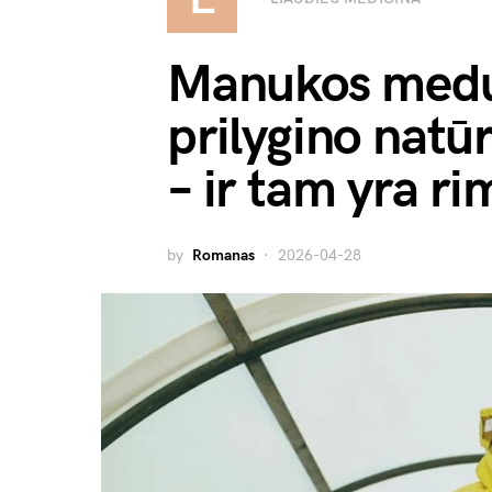
Manukos medų 
prilygino natū
– ir tam yra ri
by
Romanas
2026-04-28