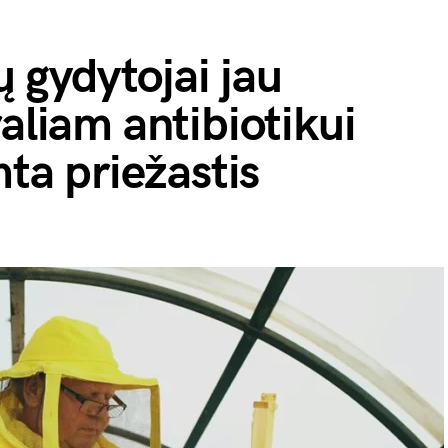
gydytojai jau
raliam antibiotikui
mta priežastis