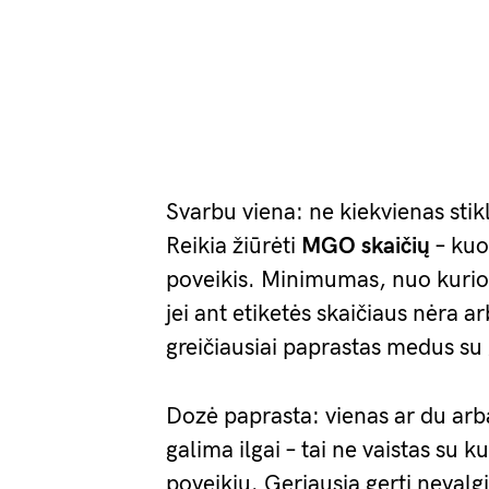
Svarbu viena: ne kiekvienas stik
Reikia žiūrėti
MGO skaičių
– kuo 
poveikis. Minimumas, nuo kurio
jei ant etiketės skaičiaus nėra a
greičiausiai paprastas medus su
Dozė paprasta: vienas ar du arbat
galima ilgai – tai ne vaistas su 
poveikiu. Geriausia gerti nevalgi