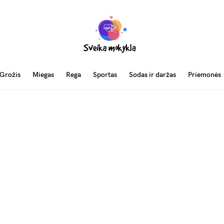
Grožis
Miegas
Rega
Sportas
Sodas ir daržas
Priemonės