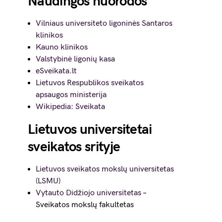
Naudingos nuorodos
Vilniaus universiteto ligoninės Santaros
klinikos
Kauno klinikos
Valstybinė ligonių kasa
eSveikata.lt
Lietuvos Respublikos sveikatos
apsaugos ministerija
Wikipedia: Sveikata
Lietuvos universitetai
sveikatos srityje
Lietuvos sveikatos mokslų universitetas
(LSMU)
Vytauto Didžiojo universitetas
–
Sveikatos mokslų fakultetas