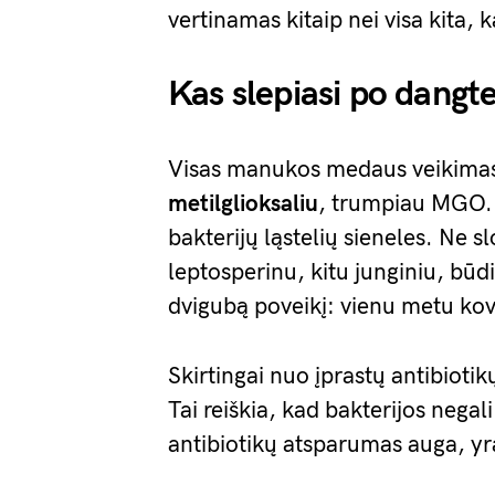
vertinamas kitaip nei visa kita, k
Kas slepiasi po dangtel
Visas manukos medaus veikimas
metilglioksaliu
, trumpiau MGO. T
bakterijų ląstelių sieneles. Ne s
leptosperinu, kitu junginiu, bū
dvigubą poveikį: vienu metu kovo
Skirtingai nuo įprastų antibio
Tai reiškia, kad bakterijos negali 
antibiotikų atsparumas auga, y