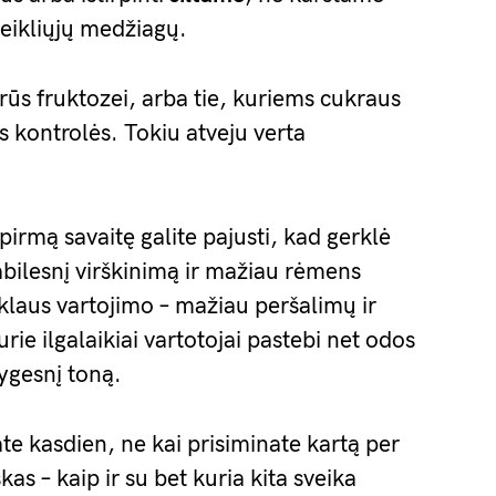
veikliųjų medžiagų.
trūs fruktozei, arba tie, kuriems cukraus
os kontrolės. Tokiu atveju verta
pirmą savaitę galite pajusti, kad gerklė
abilesnį virškinimą ir mažiau rėmens
klaus vartojimo – mažiau peršalimų ir
rie ilgalaikiai vartotojai pastebi net odos
ygesnį toną.
jate kasdien, ne kai prisiminate kartą per
as – kaip ir su bet kuria kita sveika