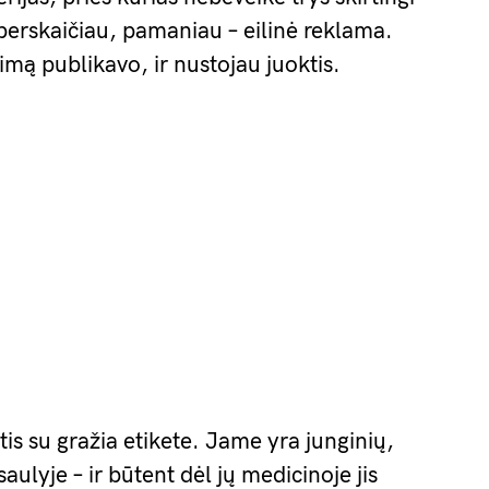
i perskaičiau, pamaniau – eilinė reklama.
imą publikavo, ir nustojau juoktis.
tis su gražia etikete. Jame yra junginių,
aulyje – ir būtent dėl jų medicinoje jis