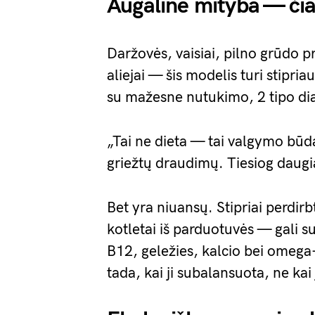
Augalinė mityba — či
Daržovės, vaisiai, pilno grūdo pro
aliejai — šis modelis turi stipria
su mažesne nutukimo, 2 tipo diabe
„Tai ne dieta — tai valgymo būd
griežtų draudimų. Tiesiog daug
Bet yra niuansų. Stipriai perdir
kotletai iš parduotuvės — gali su
B12, geležies, kalcio bei omega-
tada, kai ji subalansuota, ne kai