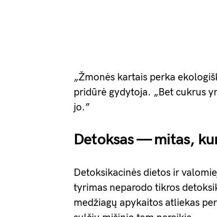
„Žmonės kartais perka ekologišką 
pridūrė gydytoja. „Bet cukrus y
jo.”
Detoksas — mitas, kur
Detoksikacinės dietos ir valomi
tyrimas neparodo tikros detoksi
medžiagų apykaitos atliekas per 