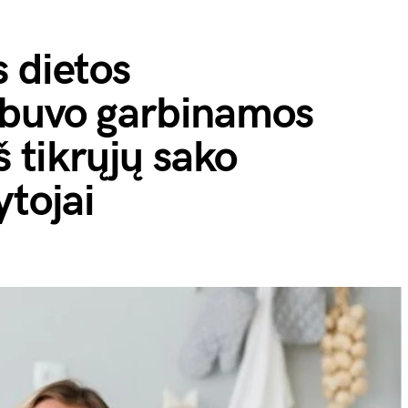
 dietos
 buvo garbinamos
š tikrųjų sako
ytojai