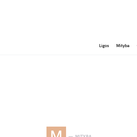
Ligos
Mityba
M
MITYBA