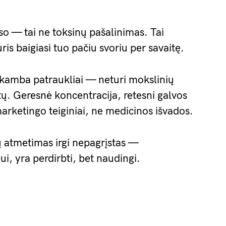
so — tai ne toksinų pašalinimas. Tai
is baigiasi tuo pačiu svoriu per savaitę.
skamba patraukliai — neturi mokslinių
. Geresnė koncentracija, retesni galvos
rketingo teiginiai, ne medicinos išvados.
ų atmetimas irgi nepagrįstas —
i, yra perdirbti, bet naudingi.