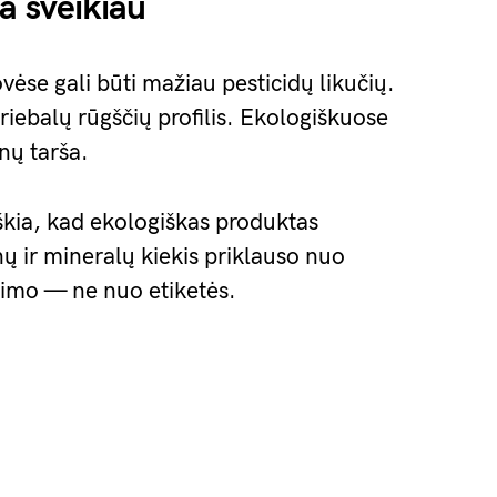
a sveikiau
vėse gali būti mažiau pesticidų likučių.
iebalų rūgščių profilis. Ekologiškuose
ų tarša.
iškia, kad ekologiškas produktas
ų ir mineralų kiekis priklauso nuo
imo — ne nuo etiketės.