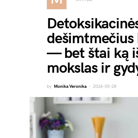
Detoksikacinės
dešimtmečius
— bet štai ką i
mokslas ir gyd
by
Monika Veronika
2026-05-28