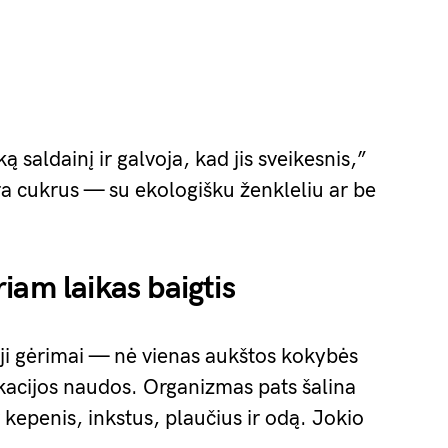
saldainį ir galvoja, kad jis sveikesnis,”
ra cukrus — su ekologišku ženkleliu ar be
iam laikas baigtis
eji gėrimai — nė vienas aukštos kokybės
kacijos naudos. Organizmas pats šalina
kepenis, inkstus, plaučius ir odą. Jokio