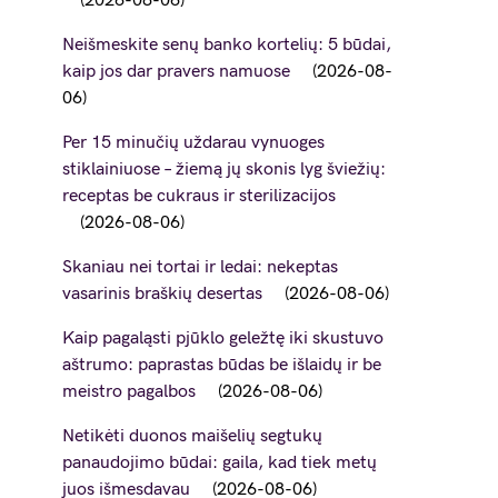
2026-08-06
Neišmeskite senų banko kortelių: 5 būdai,
kaip jos dar pravers namuose
2026-08-
06
Per 15 minučių uždarau vynuoges
stiklainiuose – žiemą jų skonis lyg šviežių:
receptas be cukraus ir sterilizacijos
2026-08-06
Skaniau nei tortai ir ledai: nekeptas
vasarinis braškių desertas
2026-08-06
Kaip pagaląsti pjūklo geležtę iki skustuvo
aštrumo: paprastas būdas be išlaidų ir be
meistro pagalbos
2026-08-06
Netikėti duonos maišelių segtukų
panaudojimo būdai: gaila, kad tiek metų
juos išmesdavau
2026-08-06