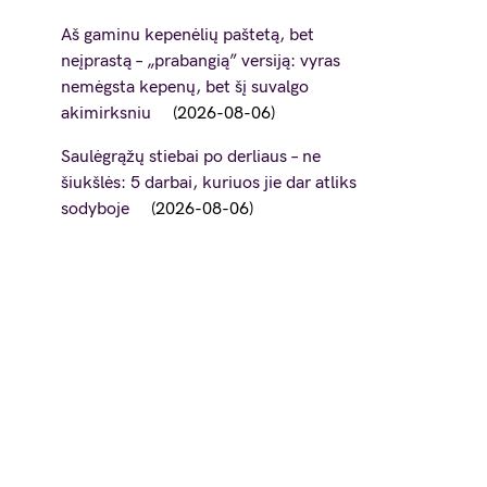
Aš gaminu kepenėlių paštetą, bet
neįprastą – „prabangią” versiją: vyras
nemėgsta kepenų, bet šį suvalgo
akimirksniu
2026-08-06
Saulėgrąžų stiebai po derliaus – ne
šiukšlės: 5 darbai, kuriuos jie dar atliks
sodyboje
2026-08-06