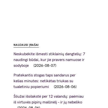
NAUJAUSI ĮRAŠAI
Neskubėkite išmesti stiklainių dangtelių: 7
naudingi būdai, kur jie pravers namuose ir
sodyboje
2026-08-07
Pratekantis stogas taps sandarus per
kelias minutes: netikėtas triukas su
tualetiniu popieriumi
2026-08-06
Šliužai išsilakstė per 12 valandų: paėmiau
iš virtuvės pipirų malūnėlį – ir jų nebeliko