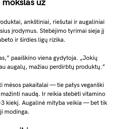
a mokslas už
duktai, ankštiniai, riešutai ir augaliniai
usius įrodymus. Stebėjimo tyrimai sieja jį
to ir širdies ligų rizika.
as,” paaiškino viena gydytoja. „Jokių
iau augalų, mažiau perdirbtų produktų.”
bti mėsos pakaitalai — tie patys veganški
mažinti naudą. Ir reikia stebėti vitamino
3 kiekį. Augalinė mityba veikia — bet tik
 ji modinga.