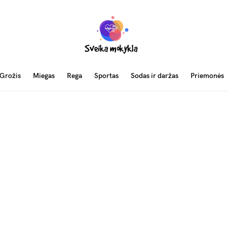
Grožis
Miegas
Rega
Sportas
Sodas ir daržas
Priemonės