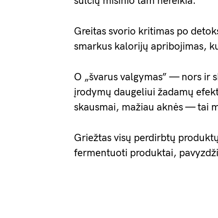
sulčių mišinio tam nereikia.
Greitas svorio kritimas po detok
smarkus kalorijų apribojimas, kur
O „švarus valgymas” — nors ir 
įrodymų daugeliui žadamų efektų
skausmai, mažiau aknės — tai ma
Griežtas visų perdirbtų produkt
fermentuoti produktai, pavyzdžiu