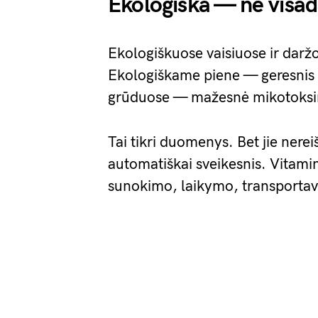
Ekologiška — ne visad
Ekologiškuose vaisiuose ir daržo
Ekologiškame piene — geresnis r
grūduose — mažesnė mikotoksin
Tai tikri duomenys. Bet jie nere
automatiškai sveikesnis. Vitamin
sunokimo, laikymo, transportav