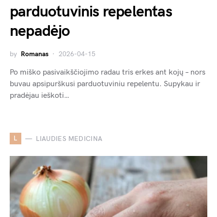
parduotuvinis repelentas
nepadėjo
by
Romanas
2026-04-15
Po miško pasivaikščiojimo radau tris erkes ant kojų – nors
buvau apsipurškusi parduotuviniu repelentu. Supykau ir
pradėjau ieškoti…
L
LIAUDIES MEDICINA