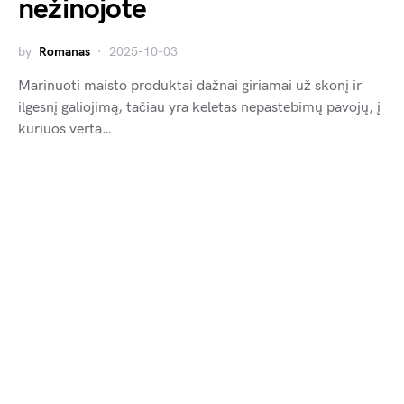
nežinojote
by
Romanas
2025-10-03
Marinuoti maisto produktai dažnai giriamai už skonį ir
ilgesnį galiojimą, tačiau yra keletas nepastebimų pavojų, į
kuriuos verta…