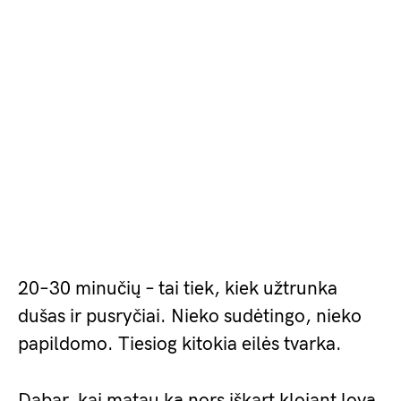
20–30 minučių – tai tiek, kiek užtrunka
dušas ir pusryčiai. Nieko sudėtingo, nieko
papildomo. Tiesiog kitokia eilės tvarka.
Dabar, kai matau ką nors iškart klojant lovą,