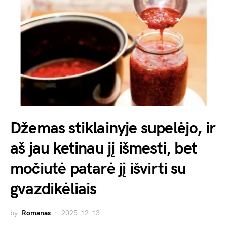
Džemas stiklainyje supelėjo, ir
aš jau ketinau jį išmesti, bet
močiutė patarė jį išvirti su
gvazdikėliais
by
Romanas
2025-12-13