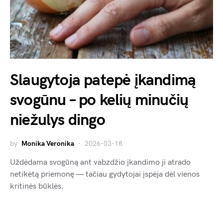
Slaugytoja patepė įkandimą
svogūnu – po kelių minučių
niežulys dingo
by
Monika Veronika
2026-03-18
Uždėdama svogūną ant vabzdžio įkandimo ji atrado
netikėtą priemonę — tačiau gydytojai įspėja dėl vienos
kritinės būklės.