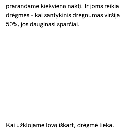
prarandame kiekvieną naktį. Ir joms reikia
drėgmės – kai santykinis drėgnumas viršija
50%, jos dauginasi sparčiai.
Kai užklojame lovą iškart, drėgmė lieka.