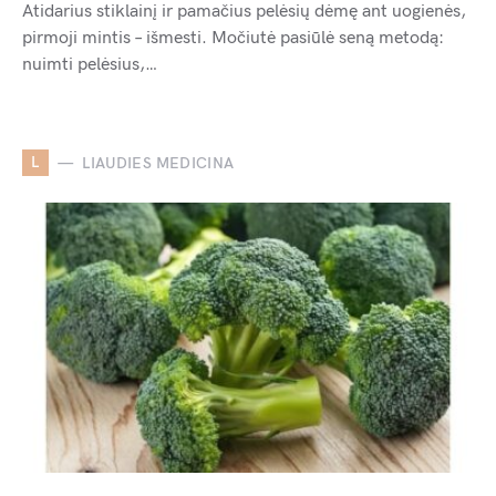
Atidarius stiklainį ir pamačius pelėsių dėmę ant uogienės,
pirmoji mintis – išmesti. Močiutė pasiūlė seną metodą:
nuimti pelėsius,…
L
LIAUDIES MEDICINA