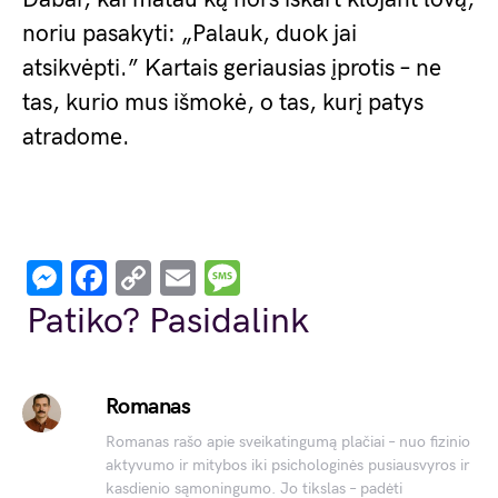
noriu pasakyti: „Palauk, duok jai
atsikvėpti.” Kartais geriausias įprotis – ne
tas, kurio mus išmokė, o tas, kurį patys
atradome.
Messenger
Facebook
Copy
Email
Message
Link
Patiko? Pasidalink
Romanas
Romanas rašo apie sveikatingumą plačiai – nuo fizinio
aktyvumo ir mitybos iki psichologinės pusiausvyros ir
kasdienio sąmoningumo. Jo tikslas – padėti