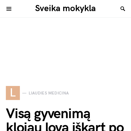
Sveika mokykla
L
LIAUDIES MEDICINA
Visą gyvenimą
klojau lovą iškart po