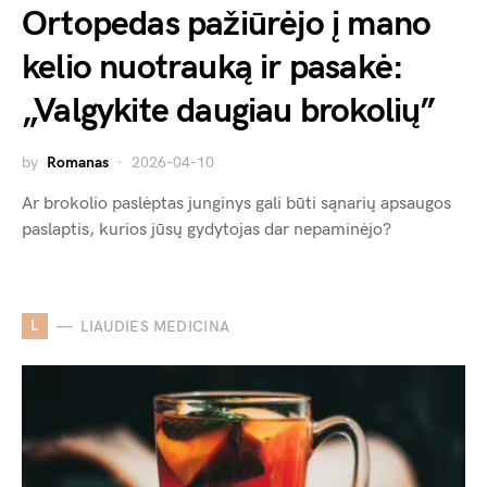
Ortopedas pažiūrėjo į mano
kelio nuotrauką ir pasakė:
„Valgykite daugiau brokolių”
by
Romanas
2026-04-10
Ar brokolio paslėptas junginys gali būti sąnarių apsaugos
paslaptis, kurios jūsų gydytojas dar nepaminėjo?
L
LIAUDIES MEDICINA