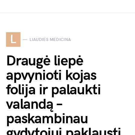
L
LIAUDIES MEDICINA
Draugė liepė
apvynioti kojas
folija ir palaukti
valandą –
paskambinau
gydytojui paklausti,