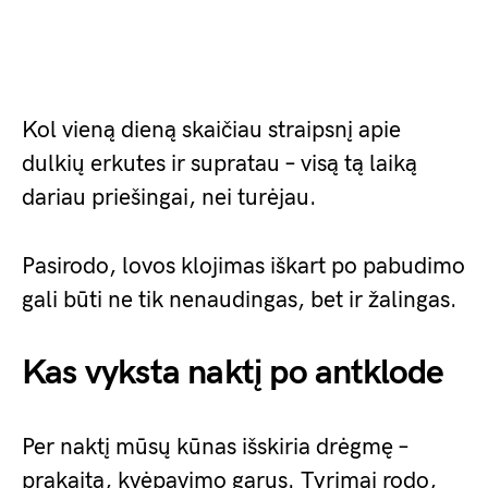
Kol vieną dieną skaičiau straipsnį apie
dulkių erkutes ir supratau – visą tą laiką
dariau priešingai, nei turėjau.
Pasirodo, lovos klojimas iškart po pabudimo
gali būti ne tik nenaudingas, bet ir žalingas.
Kas vyksta naktį po antklode
Per naktį mūsų kūnas išskiria drėgmę –
prakaitą, kvėpavimo garus. Tyrimai rodo,