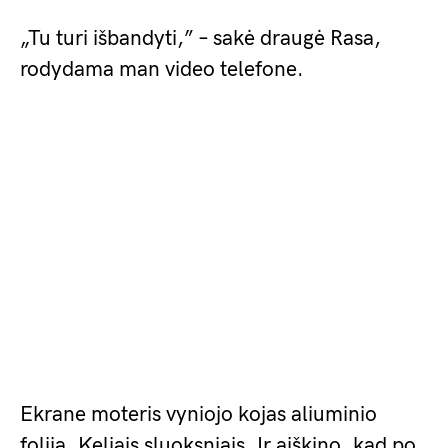
„Tu turi išbandyti,” – sakė draugė Rasa,
rodydama man video telefone.
Ekrane moteris vyniojo kojas aliuminio
folija. Keliais sluoksniais. Ir aiškino, kad po