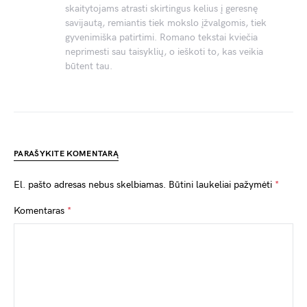
skaitytojams atrasti skirtingus kelius į geresnę
savijautą, remiantis tiek mokslo įžvalgomis, tiek
gyvenimiška patirtimi. Romano tekstai kviečia
neprimesti sau taisyklių, o ieškoti to, kas veikia
būtent tau.
PARAŠYKITE KOMENTARĄ
El. pašto adresas nebus skelbiamas.
Būtini laukeliai pažymėti
*
Komentaras
*