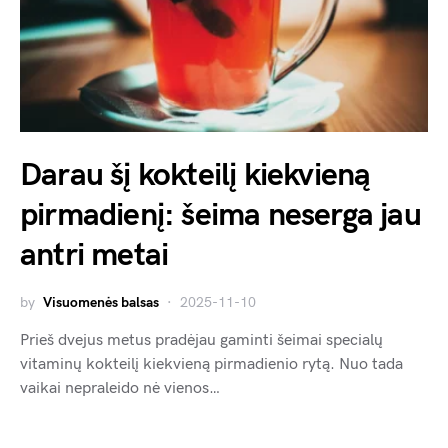
Darau šį kokteilį kiekvieną
pirmadienį: šeima neserga jau
antri metai
by
Visuomenės balsas
2025-11-10
Prieš dvejus metus pradėjau gaminti šeimai specialų
vitaminų kokteilį kiekvieną pirmadienio rytą. Nuo tada
vaikai nepraleido nė vienos…