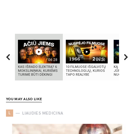
06:28
09:20
KAS IŠRADO ELEKTRĄ? 6
10 FILMUOSE IŠGALVOTŲ
KĄ SLEPIA B
MOKSLININKAI, KURIEMS
TECHNOLOGIJŲ, KURIOS
JŪRA? 5
TURIME BŪTI DĖKINGI
TAPO REALYBE
NUGRIMZDUS
YOU MAY ALSO LIKE
L
LIAUDIES MEDICINA