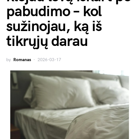
pabudimo – kol
sužinojau, ką iš
tikrųjų darau
by
Romanas
2026-03-17