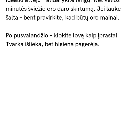
Idealiu atveju – atidarykite langą. Net kelios
minutės šviežio oro daro skirtumą. Jei lauke
šalta – bent pravirkite, kad būtų oro mainai.
Po pusvalandžio – klokite lovą kaip įprastai.
Tvarka išlieka, bet higiena pagerėja.