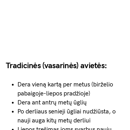
Tradicinės (vasarinės) avietės:
Dera vieną kartą per metus (birželio
pabaigoje-liepos pradžioje)
Dera ant antrų metų ūglių
Po derliaus senieji ūgliai nudžiūsta, o
nauji auga kitų metų derliui
Liepos tręšimas joms svarbus naujų