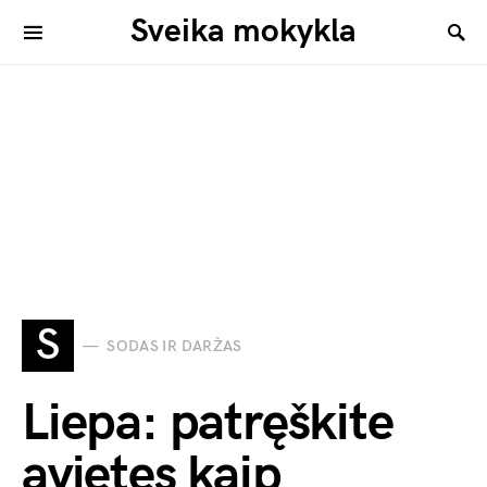
Sveika mokykla
S
SODAS IR DARŽAS
Liepa: patręškite
avietes kaip