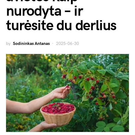
nurodyta – ir
turėsite du derlius
by
Sodininkas Antanas
2025-06-30