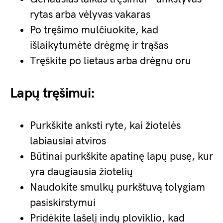
rytas arba vėlyvas vakaras
Po tręšimo mulčiuokite, kad
išlaikytumėte drėgmę ir trąšas
Tręškite po lietaus arba drėgnu oru
Lapų tręšimui:
Purkškite anksti ryte, kai žiotelės
labiausiai atviros
Būtinai purkškite apatinę lapų pusę, kur
yra daugiausia žiotelių
Naudokite smulkų purkštuvą tolygiam
pasiskirstymui
Pridėkite lašelį indų ploviklio, kad