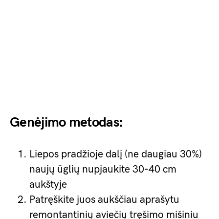
Genėjimo metodas:
Liepos pradžioje dalį (ne daugiau 30%)
naujų ūglių nupjaukite 30-40 cm
aukštyje
Patręškite juos aukščiau aprašytu
remontantinių aviečių tręšimo mišiniu