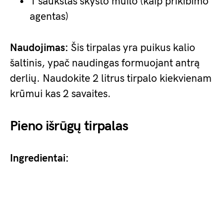
1 šaukštas skysto muilo (kaip prikibimo
agentas)
Naudojimas:
Šis tirpalas yra puikus kalio
šaltinis, ypač naudingas formuojant antrą
derlių. Naudokite 2 litrus tirpalo kiekvienam
krūmui kas 2 savaites.
Pieno išrūgų tirpalas
Ingredientai: