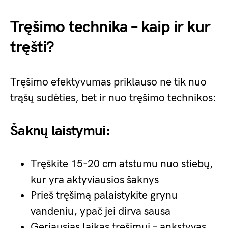
Tręšimo technika – kaip ir kur
tręšti?
Tręšimo efektyvumas priklauso ne tik nuo
trąšų sudėties, bet ir nuo tręšimo technikos:
Šaknų laistymui:
Tręškite 15-20 cm atstumu nuo stiebų,
kur yra aktyviausios šaknys
Prieš tręšimą palaistykite grynu
vandeniu, ypač jei dirva sausa
Geriausias laikas tręšimui – ankstyvas