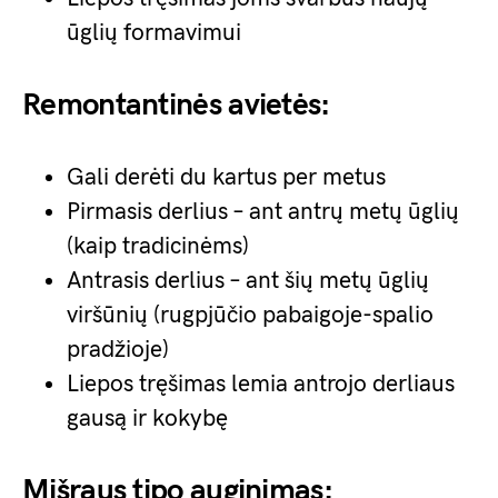
ūglių formavimui
Remontantinės avietės:
Gali derėti du kartus per metus
Pirmasis derlius – ant antrų metų ūglių
(kaip tradicinėms)
Antrasis derlius – ant šių metų ūglių
viršūnių (rugpjūčio pabaigoje-spalio
pradžioje)
Liepos tręšimas lemia antrojo derliaus
gausą ir kokybę
Mišraus tipo auginimas: