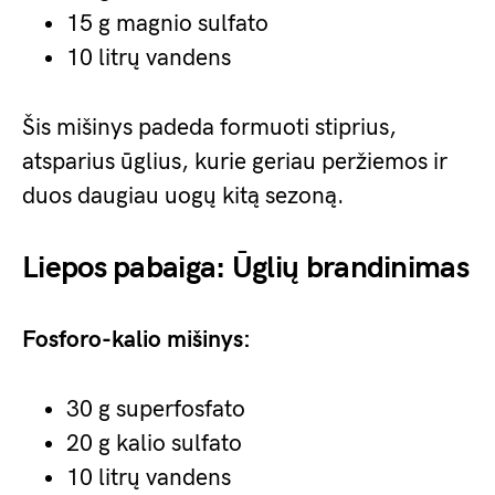
15 g magnio sulfato
10 litrų vandens
Šis mišinys padeda formuoti stiprius,
atsparius ūglius, kurie geriau peržiemos ir
duos daugiau uogų kitą sezoną.
Liepos pabaiga: Ūglių brandinimas
Fosforo-kalio mišinys:
30 g superfosfato
20 g kalio sulfato
10 litrų vandens