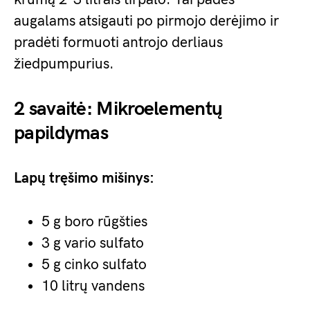
augalams atsigauti po pirmojo derėjimo ir
pradėti formuoti antrojo derliaus
žiedpumpurius.
2 savaitė: Mikroelementų
papildymas
Lapų tręšimo mišinys:
5 g boro rūgšties
3 g vario sulfato
5 g cinko sulfato
10 litrų vandens