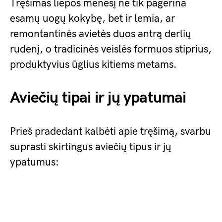
Tręšimas liepos mėnesį ne tik pagerina
esamų uogų kokybę, bet ir lemia, ar
remontantinės avietės duos antrą derlių
rudenį, o tradicinės veislės formuos stiprius,
produktyvius ūglius kitiems metams.
Aviečių tipai ir jų ypatumai
Prieš pradedant kalbėti apie tręšimą, svarbu
suprasti skirtingus aviečių tipus ir jų
ypatumus: