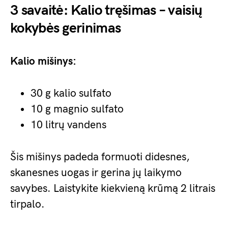
3 savaitė: Kalio tręšimas – vaisių
kokybės gerinimas
Kalio mišinys:
30 g kalio sulfato
10 g magnio sulfato
10 litrų vandens
Šis mišinys padeda formuoti didesnes,
skanesnes uogas ir gerina jų laikymo
savybes. Laistykite kiekvieną krūmą 2 litrais
tirpalo.