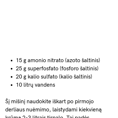
15 g amonio nitrato (azoto šaltinis)
25 g superfosfato (fosforo šaltinis)
20 g kalio sulfato (kalio šaltinis)
10 litrų vandens
Šį mišinį naudokite iškart po pirmojo
derliaus nuėmimo, laistydami kiekvieną
krūmą 2-3 litrais tirpalo. Tai padės