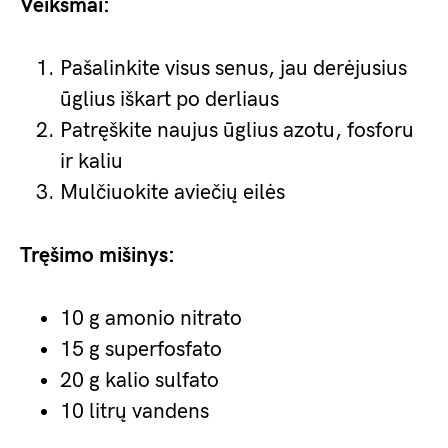
Veiksmai:
Pašalinkite visus senus, jau derėjusius
ūglius iškart po derliaus
Patręškite naujus ūglius azotu, fosforu
ir kaliu
Mulčiuokite aviečių eilės
Tręšimo mišinys:
10 g amonio nitrato
15 g superfosfato
20 g kalio sulfato
10 litrų vandens