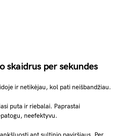
ro skaidrus per sekundes
idoje ir netikėjau, kol pati neišbandžiau.
iasi puta ir riebalai. Paprastai
nepatogu, neefektyvu.
ankšluostį ant sultinio paviršiaus. Per