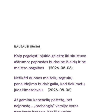
NAUJAUSI ĮRAŠAI
Kaip pagaląsti pjūklo geležtę iki skustuvo
aštrumo: paprastas būdas be išlaidų ir be
meistro pagalbos
2026-08-06
Netikėti duonos maišelių segtukų
panaudojimo būdai: gaila, kad tiek metų
juos išmesdavau
2026-08-06
Aš gaminu kepenėlių paštetą, bet
neįprastą – „prabangią” versiją: vyras