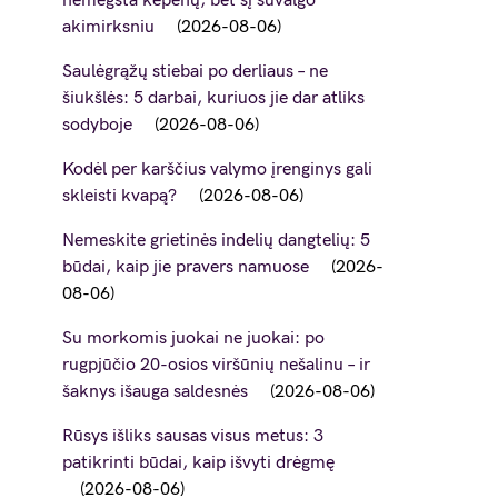
nemėgsta kepenų, bet šį suvalgo
akimirksniu
2026-08-06
Saulėgrąžų stiebai po derliaus – ne
šiukšlės: 5 darbai, kuriuos jie dar atliks
sodyboje
2026-08-06
Kodėl per karščius valymo įrenginys gali
skleisti kvapą?
2026-08-06
Nemeskite grietinės indelių dangtelių: 5
būdai, kaip jie pravers namuose
2026-
08-06
Su morkomis juokai ne juokai: po
rugpjūčio 20-osios viršūnių nešalinu – ir
šaknys išauga saldesnės
2026-08-06
Rūsys išliks sausas visus metus: 3
patikrinti būdai, kaip išvyti drėgmę
2026-08-06