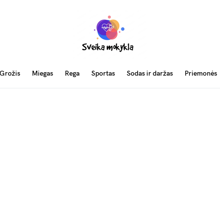
Grožis
Miegas
Rega
Sportas
Sodas ir daržas
Priemonės