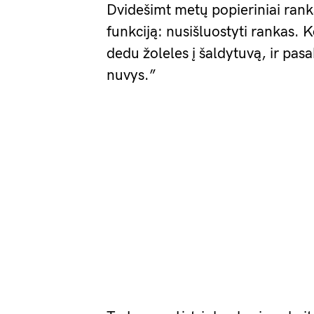
Dvidešimt metų popieriniai rank
funkciją: nusišluostyti rankas. 
dedu žoleles į šaldytuvą, ir pas
nuvys.”