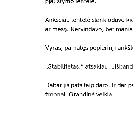
pjaustymo lentele.
Anksčiau lentelė slankiodavo ki
ar mėsą. Nervindavo, bet maniau 
Vyras, pamatęs popierinį rankšl
„Stabilitetas,” atsakiau. „Išban
Dabar jis pats taip daro. Ir dar
žmonai. Grandinė veikia.