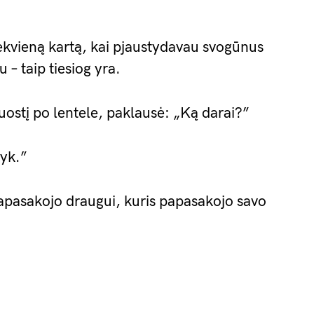
ekvieną kartą, kai pjaustydavau svogūnus
– taip tiesiog yra.
uostį po lentele, paklausė: „Ką darai?”
dyk.”
 papasakojo draugui, kuris papasakojo savo