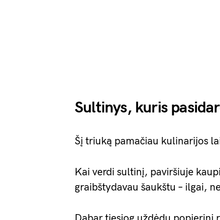
Sultinys, kuris pasida
Šį triuką pamačiau kulinarijos la
Kai verdi sultinį, paviršiuje kaup
graibštydavau šaukštu – ilgai, 
Dabar tiesiog uždėdu popierinį r