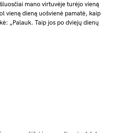
šluosčiai mano virtuvėje turėjo vieną
Kol vieną dieną uošvienė pamatė, kaip
akė: „Palauk. Taip jos po dviejų dienų