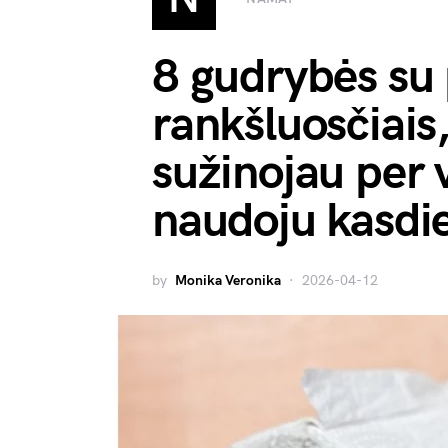
8 gudrybės su 
rankšluosčiais,
sužinojau per 
naudoju kasdi
by
Monika Veronika
2026-04-12