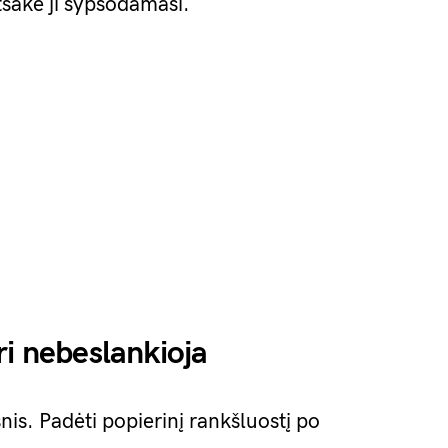
tsakė ji šypsodamasi.
ri nebeslankioja
nis. Padėti popierinį rankšluostį po