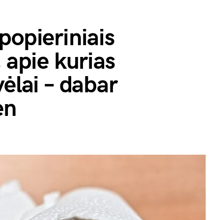
popieriniais
 apie kurias
vėlai – dabar
en