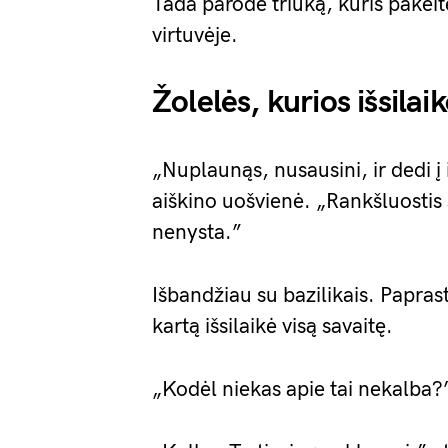
Tada parodė triuką, kuris pakei
virtuvėje.
Žolelės, kurios išsilai
„Nuplaunąs, nusausini, ir dedi į
aiškino uošvienė. „Rankšluostis
nenysta.”
Išbandžiau su bazilikais. Paprast
kartą išsilaikė visą savaitę.
„Kodėl niekas apie tai nekalba?