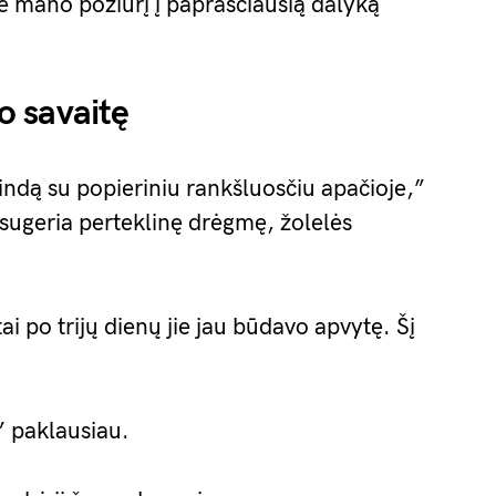
tė mano požiūrį į paprasčiausią dalyką
ko savaitę
 indą su popieriniu rankšluosčiu apačioje,”
 sugeria perteklinę drėgmę, žolelės
ai po trijų dienų jie jau būdavo apvytę. Šį
” paklausiau.