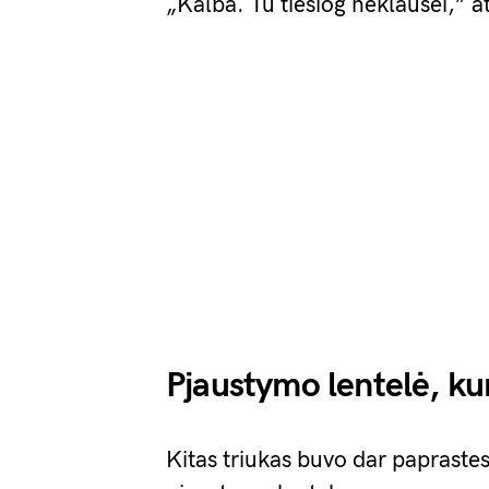
„Kalba. Tu tiesiog neklausei,” a
Pjaustymo lentelė, ku
Kitas triukas buvo dar paprastes