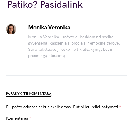
Link
Patiko? Pasidalink
Monika Veronika
Monika Veronika – rašytoja, besidominti sveika
gyvensena, kasdieniais įpročiais ir emocine gerove.
Savo tekstuose ji ieško ne tik atsakymų, bet ir
prasmingų klausimų.
PARAŠYKITE KOMENTARĄ
El. pašto adresas nebus skelbiamas.
Būtini laukeliai pažymėti
*
Komentaras
*