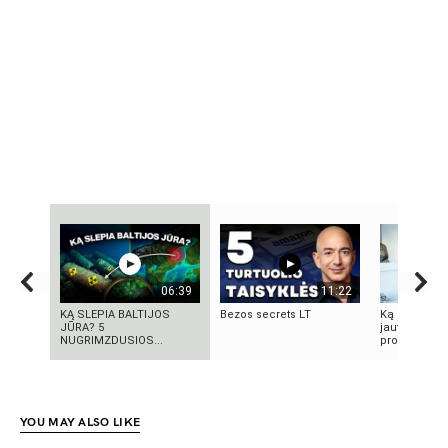
06:39
11:22
KĄ SLEPIA BALTIJOS
Bezos secrets LT
Ką reikia žin
JŪRA? 5
jautrią odą?
NUGRIMZDUSIOS...
produktai, n
YOU MAY ALSO LIKE