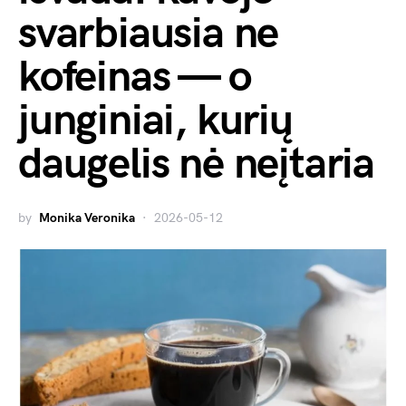
svarbiausia ne
kofeinas — o
junginiai, kurių
daugelis nė neįtaria
by
Monika Veronika
2026-05-12