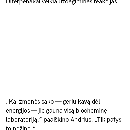
Diterpenakai veikia uždegimines reakcijas.
„Kai žmonės sako — geriu kavą dėl
energijos — jie gauna visą biocheminę
laboratoriją,” paaiškino Andrius. „Tik patys
to nežino.”