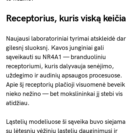
Receptorius, kuris viską keičia
Naujausi laboratoriniai tyrimai atskleidė dar
gilesnį sluoksnį. Kavos junginiai gali
sąveikauti su NR4A1 — branduoliniu
receptoriumi, kuris dalyvauja senėjimo,
uždegimo ir audinių apsaugos procesuose.
Apie šį receptorių plačioji visuomenė beveik
nieko nežino — bet mokslininkai jį stebi vis
atidžiau.
Ląstelių modeliuose ši sąveika buvo siejama
su lėtesniu vėžinių ląstelių dauginimusi ir