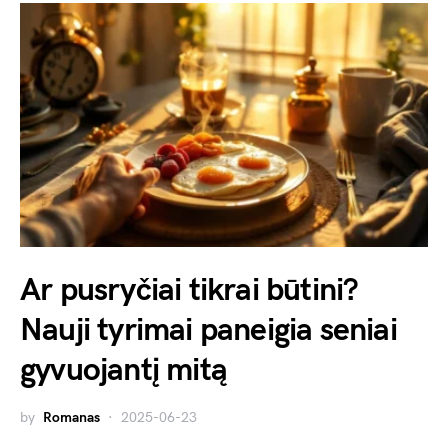
Ar pusryčiai tikrai būtini?
Nauji tyrimai paneigia seniai
gyvuojantį mitą
by
Romanas
2025-06-23