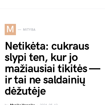
M
MITYBA
Netikėta: cukraus
slypi ten, kur jo
mažiausiai tikitės —
ir tai ne saldainių
dėžutėje