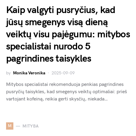
Kaip valgyti pusryčius, kad
jūsų smegenys visą dieną
veiktų visu pajėgumu: mitybos
specialistai nurodo 5
pagrindines taisykles
by
Monika Veronika
2025-09-09
Mitybos specialistai rekomenduoja penkias pagrindines
pusryčių taisykles, kad smegenys veiktų optimaliai: prieš
vartojant kofeiną, reikia gerti skysčių, niekada…
M
MITYBA