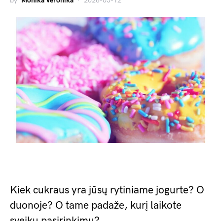
by
Monika Veronika
2026-05-12
Kiek cukraus yra jūsų rytiniame jogurte? O
duonoje? O tame padaže, kurį laikote
sveiku pasirinkimu?