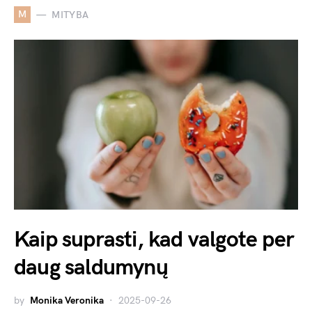
M
MITYBA
Kaip suprasti, kad valgote per
daug saldumynų
by
Monika Veronika
2025-09-26