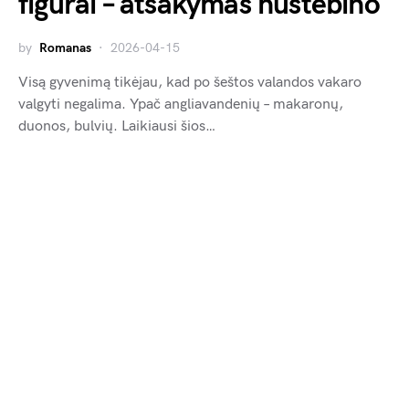
figūrai – atsakymas nustebino
by
Romanas
2026-04-15
Visą gyvenimą tikėjau, kad po šeštos valandos vakaro
valgyti negalima. Ypač angliavandenių – makaronų,
duonos, bulvių. Laikiausi šios…