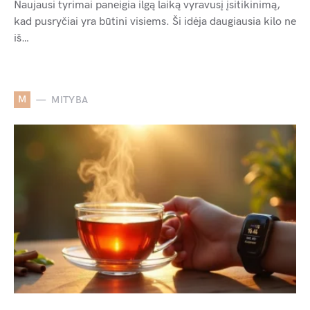
Naujausi tyrimai paneigia ilgą laiką vyravusį įsitikinimą,
kad pusryčiai yra būtini visiems. Ši idėja daugiausia kilo ne
iš…
M
MITYBA