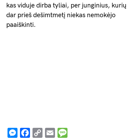
kas viduje dirba tyliai, per junginius, kurių
dar prieš dešimtmetį niekas nemokėjo
paaiškinti.
Messenger
Facebook
Copy
Email
Message