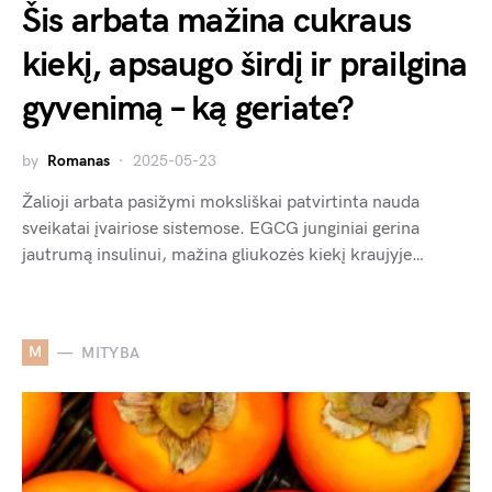
Šis arbata mažina cukraus
kiekį, apsaugo širdį ir prailgina
gyvenimą – ką geriate?
by
Romanas
2025-05-23
Žalioji arbata pasižymi moksliškai patvirtinta nauda
sveikatai įvairiose sistemose. EGCG junginiai gerina
jautrumą insulinui, mažina gliukozės kiekį kraujyje…
M
MITYBA