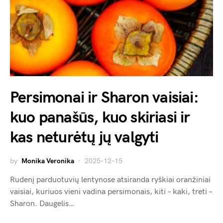
Persimonai ir Sharon vaisiai:
kuo panašūs, kuo skiriasi ir
kas neturėtų jų valgyti
by
Monika Veronika
2025-12-15
Rudenį parduotuvių lentynose atsiranda ryškiai oranžiniai
vaisiai, kuriuos vieni vadina persimonais, kiti – kaki, treti –
Sharon. Daugelis…