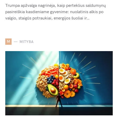
Trumpa apžvalga nagrinėja, kaip perteklius saldumynų
pasireiškia kasdieniame gyvenime: nuolatinis alkis po
valgio, staigūs potraukiai, energijos šuoliai ir…
M
MITYBA