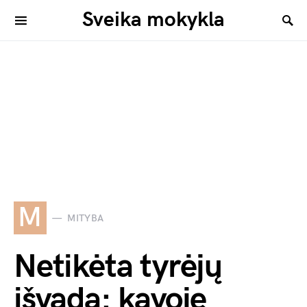
Sveika mokykla
M
MITYBA
Netikėta tyrėjų
išvada: kavoje