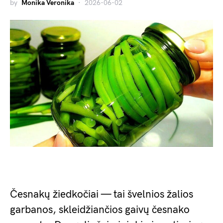
by
Monika Veronika
2026-06-02
Česnakų žiedkočiai — tai švelnios žalios
garbanos, skleidžiančios gaivų česnako