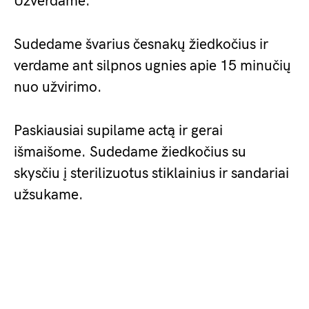
Užverdame.
Sudedame švarius česnakų žiedkočius ir
verdame ant silpnos ugnies apie 15 minučių
nuo užvirimo.
Paskiausiai supilame actą ir gerai
išmaišome. Sudedame žiedkočius su
skysčiu į sterilizuotus stiklainius ir sandariai
užsukame.