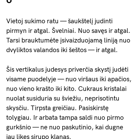
6
Vietoj sukimo ratu — šaukštelį judinti
pirmyn ir atgal. Švelniai. Nuo savęs ir atgal.
Tarsi brauktumėte įsivaizduojamą liniją nuo
dvyliktos valandos iki šeštos — ir atgal.
Šis vertikalus judesys priverčia skystį judėti
visame puodelyje — nuo viršaus iki apačios,
nuo vieno krašto iki kito. Cukraus kristalai
nuolat susiduria su šviežiu, neprisotintu
skysčiu. Tirpsta greičiau. Pasiskirstę
tolygiau. Ir arbata tampa saldi nuo pirmo
gurkšnio — ne nuo paskutinio, kai dugne
jau likęs sirupo klanas.