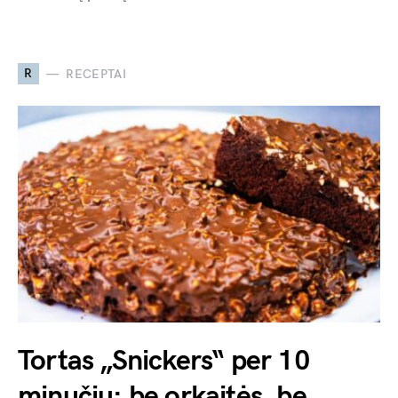
R
RECEPTAI
Tortas „Snickers“ per 10
minučių: be orkaitės, be