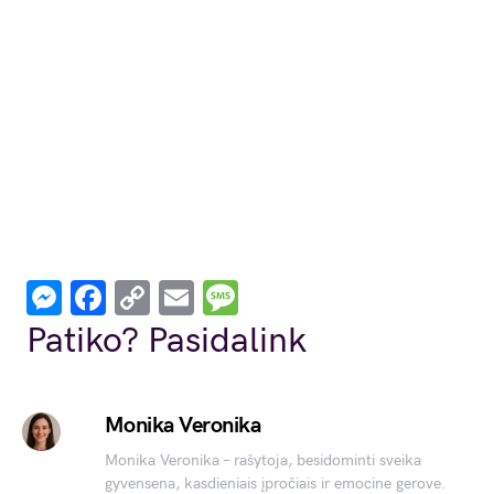
Messenger
Facebook
Copy
Email
Message
Link
Patiko? Pasidalink
Monika Veronika
Monika Veronika – rašytoja, besidominti sveika
gyvensena, kasdieniais įpročiais ir emocine gerove.