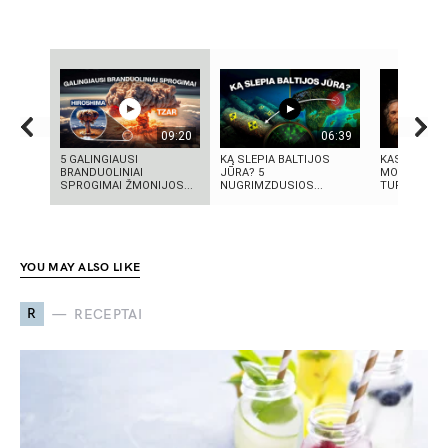
09:20
06:39
5 GALINGIAUSI
KĄ SLEPIA BALTIJOS
KAS IŠRADO
BRANDUOLINIAI
JŪRA? 5
MOKSLININK
SPROGIMAI ŽMONIJOS...
NUGRIMZDUSIOS...
TURIME BŪTI
YOU MAY ALSO LIKE
R
RECEPTAI