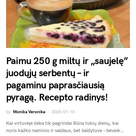
Paimu 250 g miltų ir „saujelę”
juodųjų serbentų – ir
pagaminu paprasčiausią
pyragą. Recepto radinys!
by
Monika Veronika
2026-01-10
Kai virtuvėje lieka tik pagrindai Būna tokių dienų, kai
noris kažko naminio ir saldaus, bet šaldytuve – beveik…