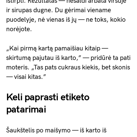
ištirpti. Rezultatas — nesaldi arbata viršuje
ir sirupas dugne. Du gėrimai viename
puodelyje, nė vienas iš jų — ne toks, kokio
norėjote.
„Kai pirmą kartą pamaišiau kitaip —
skirtumą pajutau iš karto,” — pridūrė ta pati
moteris. „Tas pats cukraus kiekis, bet skonis
— visai kitas.”
Keli paprasti etiketo
patarimai
Šaukštelis po maišymo — iš karto iš