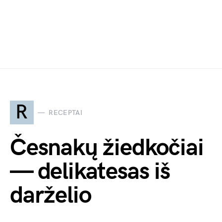
R
RECEPTAI
Česnakų žiedkočiai
— delikatesas iš
darželio