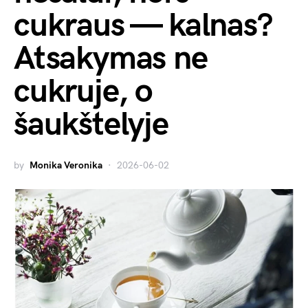
cukraus — kalnas?
Atsakymas ne
cukruje, o
šaukštelyje
by
Monika Veronika
2026-06-02