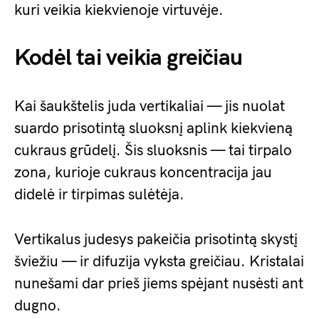
kuri veikia kiekvienoje virtuvėje.
Kodėl tai veikia greičiau
Kai šaukštelis juda vertikaliai — jis nuolat
suardo prisotintą sluoksnį aplink kiekvieną
cukraus grūdelį. Šis sluoksnis — tai tirpalo
zona, kurioje cukraus koncentracija jau
didelė ir tirpimas sulėtėja.
Vertikalus judesys pakeičia prisotintą skystį
šviežiu — ir difuzija vyksta greičiau. Kristalai
nunešami dar prieš jiems spėjant nusėsti ant
dugno.