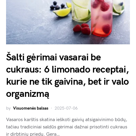
Šalti gėrimai vasarai be
cukraus: 6 limonado receptai,
kurie ne tik gaivina, bet ir valo
organizmą
by
Visuomenės balsas
2025-07-06
Vasaros karštis skatina ieškoti gaivių atsigaivinimo būdų,
tačiau tradiciniai saldūs gėrimai dažnai prisotinti cukraus
ir dirbtinių priedų. Gera…