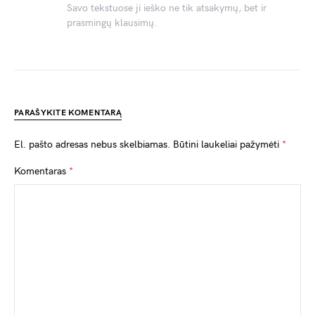
Savo tekstuose ji ieško ne tik atsakymų, bet ir
prasmingų klausimų.
PARAŠYKITE KOMENTARĄ
El. pašto adresas nebus skelbiamas.
Būtini laukeliai pažymėti
*
Komentaras
*