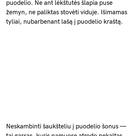
puodelio. Ne ant lėkštutės šlapia puse
žemyn, ne paliktas stovėti viduje. Išimamas
tyliai, nubarbenant lašą į puodelio kraštą.
Neskambinti šaukšteliu į puodelio šonus —
tai garsas, kuris namuose atrodo nekaltas,