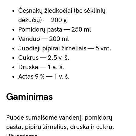
Česnakų žiedkočiai (be sėklinių
dėžučių) — 200 g
Pomidorų pasta — 250 ml
Vanduo — 200 ml
Juodieji pipirai žirneliais — 5 vnt.
Cukrus — 2,5 v. š.
Druska — 1 a. š.
Actas 9 % — 1 v. š.
Gaminimas
Puode sumaišome vandenį, pomidorų
pastą, pipirų žirnelius, druską ir cukrų.