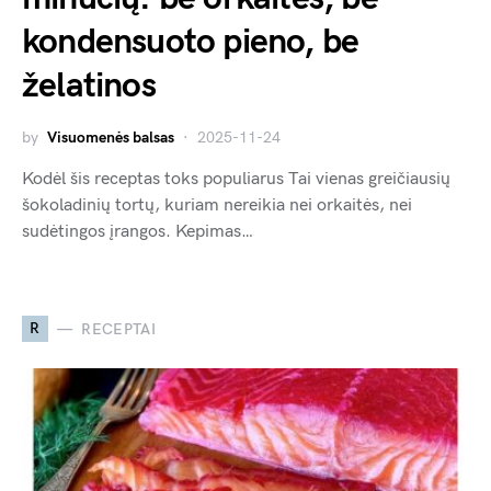
kondensuoto pieno, be
želatinos
by
Visuomenės balsas
2025-11-24
Kodėl šis receptas toks populiarus Tai vienas greičiausių
šokoladinių tortų, kuriam nereikia nei orkaitės, nei
sudėtingos įrangos. Kepimas…
R
RECEPTAI