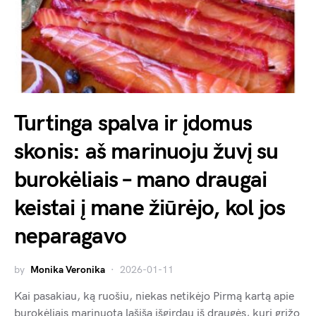
Turtinga spalva ir įdomus
skonis: aš marinuoju žuvį su
burokėliais – mano draugai
keistai į mane žiūrėjo, kol jos
neparagavo
by
Monika Veronika
2026-01-11
Kai pasakiau, ką ruošiu, niekas netikėjo Pirmą kartą apie
burokėliais marinuotą lašišą išgirdau iš draugės, kuri grįžo