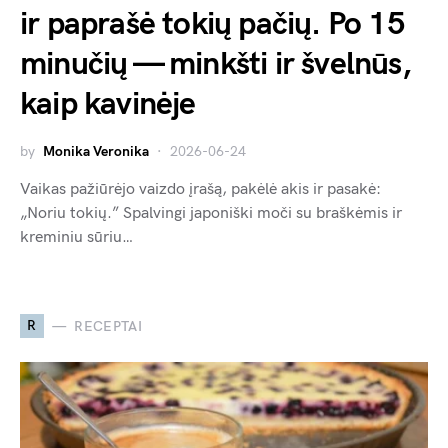
ir paprašė tokių pačių. Po 15
minučių — minkšti ir švelnūs,
kaip kavinėje
by
Monika Veronika
2026-06-24
Vaikas pažiūrėjo vaizdo įrašą, pakėlė akis ir pasakė:
„Noriu tokių.” Spalvingi japoniški moči su braškėmis ir
kreminiu sūriu…
R
RECEPTAI