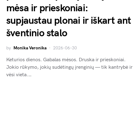
mėsa ir prieskoniai:
supjaustau plonai ir iškart ant
šventinio stalo
by
Monika Veronika
2026-06-30
Keturios dienos. Gabalas mėsos. Druska ir prieskoniai.
Jokio rūkymo, jokių sudėtingų įrenginių — tik kantrybė ir
vėsi vieta.…