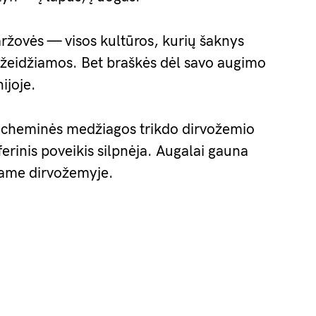
daržovės — visos kultūros, kurių šaknys
a pažeidžiamos. Bet braškės dėl savo augimo
ijoje.
ų cheminės medžiagos trikdo dirvožemio
rinis poveikis silpnėja. Augalai gauna
kame dirvožemyje.