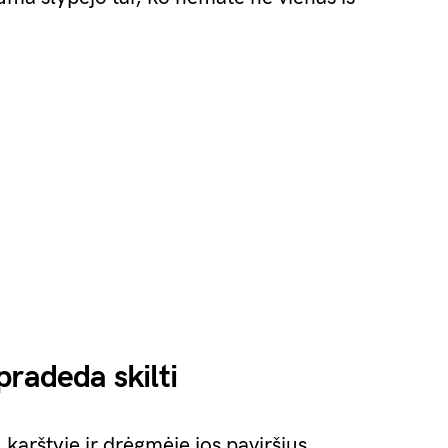
pradeda skilti
 karštyje ir drėgmėje jos paviršius