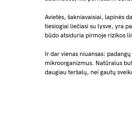
Avietės, šakniavaisiai, lapinės 
tiesiogiai liečiasi su lysve, yr
būdo atsiduria pirmoje rizikos lin
Ir dar vienas niuansas: padang
mikroorganizmus. Natūralus bufe
daugiau teršalų, nei gautų svei