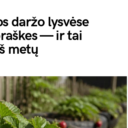
s daržo lysvėse
braškes — ir tai
iš metų