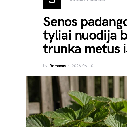
Senos padango
tyliai nuodija 
trunka metus 
by
Romanas
2026-06-10