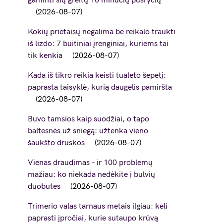
gaminti šių greitų 10 minučių pusryčių
2026-08-07
Kokių prietaisų negalima be reikalo traukti
iš lizdo: 7 buitiniai įrenginiai, kuriems tai
tik kenkia
2026-08-07
Kada iš tikro reikia keisti tualeto šepetį:
paprasta taisyklė, kurią daugelis pamiršta
2026-08-07
Buvo tamsios kaip suodžiai, o tapo
baltesnės už sniegą: užtenka vieno
šaukšto druskos
2026-08-07
Vienas draudimas – ir 100 problemų
mažiau: ko niekada nedėkite į bulvių
duobutes
2026-08-07
Trimerio valas tarnaus metais ilgiau: keli
paprasti įpročiai, kurie sutaupo krūvą