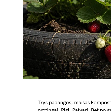
Trys padangos, maišas komposto 
protingai. Pigi. Patvari. Bet po 