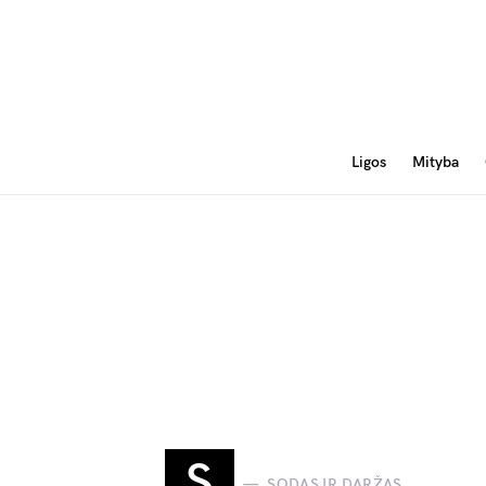
Ligos
Mityba
S
SODAS IR DARŽAS