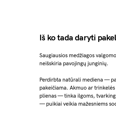
Iš ko tada daryti pake
Saugiausios medžiagos valgomom
neišskiria pavojingų junginių.
Perdirbta natūrali mediena — pa
pakeičiama. Akmuo ar trinkelės 
plienas — tinka ilgoms, tvarking
— puikiai veikia mažesniems s