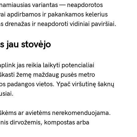
ieinamiausias variantas — neapdorotos
gvai apdirbamos ir pakankamos kelerius
drenažas ir neapdoroti vidiniai paviršiai.
s jau stovėjo
ink jas reikia laikyti potencialiai
iškasti žemę maždaug pusės metro
os padangos vietos. Ypač viršutinę šaknų
usiai.
raškėms ar avietėms nerekomenduojama.
tinis dirvožemis, kompostas arba