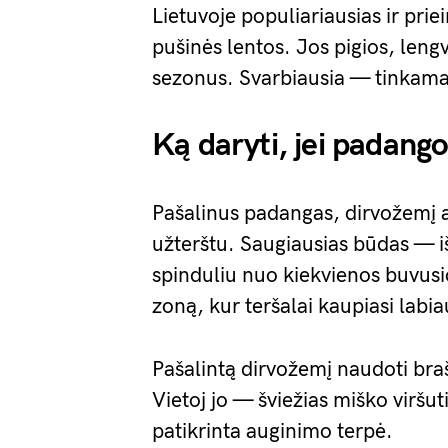
Lietuvoje populiariausias ir pr
pušinės lentos. Jos pigios, len
sezonus. Svarbiausia — tinkamas 
Ką daryti, jei padango
Pašalinus padangas, dirvožemį apl
užterštu. Saugiausias būdas — 
spinduliu nuo kiekvienos buvusi
zoną, kur teršalai kaupiasi labia
Pašalintą dirvožemį naudoti b
Vietoj jo — šviežias miško viršu
patikrinta auginimo terpė.