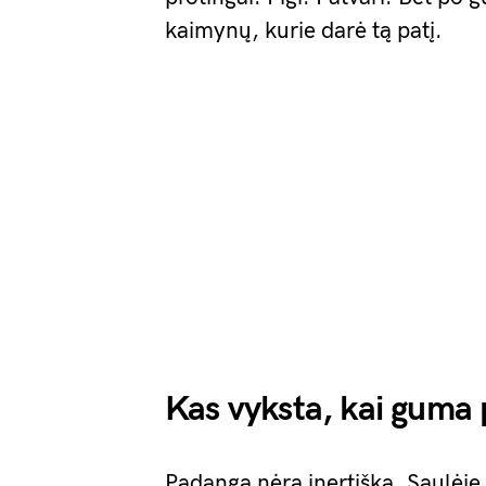
kaimynų, kurie darė tą patį.
Kas vyksta, kai guma 
Padanga nėra inertiška. Saulėje,