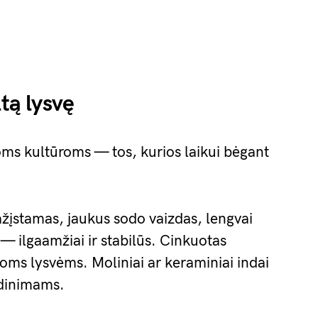
ltą lysvę
s kultūroms — tos, kurios laikui bėgant
žįstamas, jaukus sodo vaizdas, lengvai
— ilgaamžiai ir stabilūs. Cinkuotas
oms lysvėms. Moliniai ar keraminiai indai
odinimams.