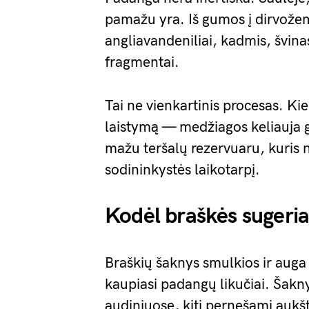
pamažu yra. Iš gumos į dirvožemį 
angliavandeniliai, kadmis, švinas
fragmentai.
Tai ne vienkartinis procesas. Ki
laistymą — medžiagos keliauja 
mažu teršalų rezervuaru, kuris n
sodininkystės laikotarpį.
Kodėl braškės sugeri
Braškių šaknys smulkios ir auga a
kaupiasi padangų likučiai. Šaknys
audiniuose, kiti pernešami aukšt