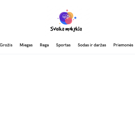
Grožis
Miegas
Rega
Sportas
Sodas ir daržas
Priemonės