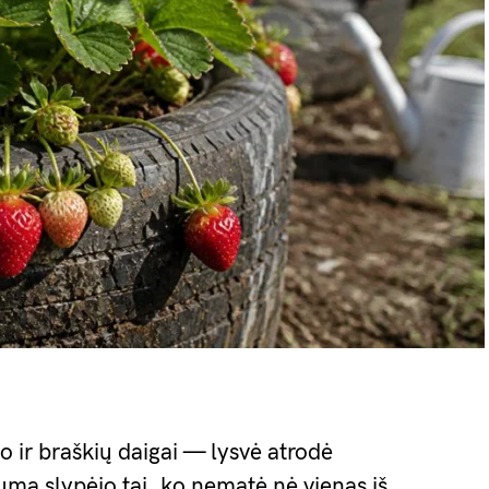
ir braškių daigai — lysvė atrodė
guma slypėjo tai, ko nematė nė vienas iš