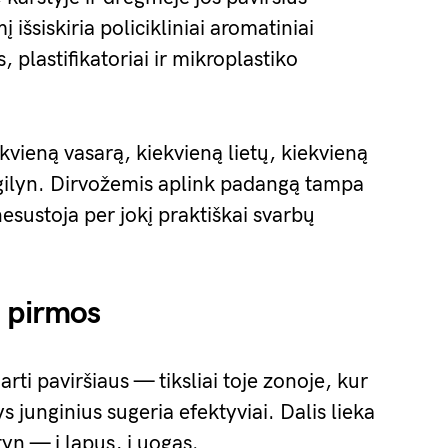
išsiskiria policikliniai aromatiniai
, plastifikatoriai ir mikroplastiko
ekvieną vasarą, kiekvieną lietų, kiekvieną
gilyn. Dirvožemis aplink padangą tampa
esustoja per jokį praktiškai svarbų
a pirmos
rti paviršiaus — tiksliai toje zonoje, kur
 junginius sugeria efektyviai. Dalis lieka
yn — į lapus, į uogas.