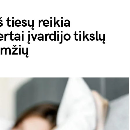
 tiesų reikia
tai įvardijo tikslų
amžių