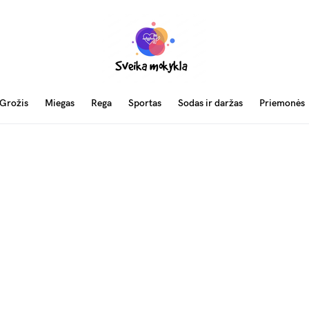
Grožis
Miegas
Rega
Sportas
Sodas ir daržas
Priemonės