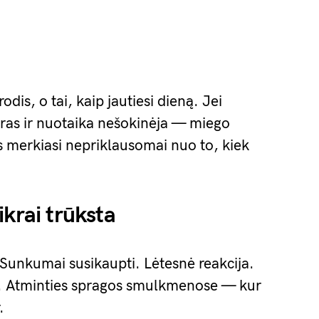
odis, o tai, kaip jautiesi dieną. Jei
eras ir nuotaika nešokinėja — miego
s merkiasi nepriklausomai nuo to, kiek
ikrai trūksta
Sunkumai susikaupti. Lėtesnė reakcija.
es. Atminties spragos smulkmenose — kur
.