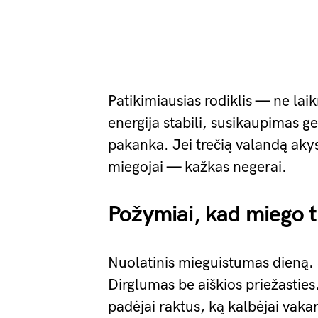
Patikimiausias rodiklis — ne laikr
energija stabili, susikaupimas g
pakanka. Jei trečią valandą aky
miegojai — kažkas negerai.
Požymiai, kad miego t
Nuolatinis mieguistumas dieną. 
Dirglumas be aiškios priežasti
padėjai raktus, ką kalbėjai vakar