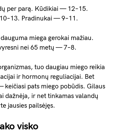
ų per parą. Kūdikiai — 12–15.
 10–13. Pradinukai — 9–11.
s dauguma miega gerokai mažiau.
vyresni nei 65 metų — 7–8.
 organizmas, tuo daugiau miego reikia
cijai ir hormonų reguliacijai. Bet
— keičiasi pats miego pobūdis. Gilaus
i dažnėja, ir net tinkamas valandų
te jausies pailsėjęs.
ako visko