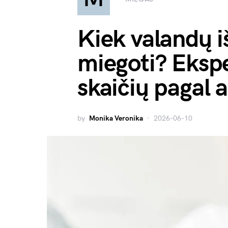
Kiek valandų iš
miegoti? Eksper
skaičių pagal 
by
Monika Veronika
2026-06-10