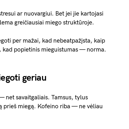
resui ar nuovargiui. Bet jei jie kartojasi
lema greičiausiai miego struktūroje.
egoti per mažai, kad nebeatpažįsta, kaip
no, kad popietinis mieguistumas — norma.
egoti geriau
— net savaitgaliais. Tamsus, tylus
 prieš miegą. Kofeino riba — ne vėliau