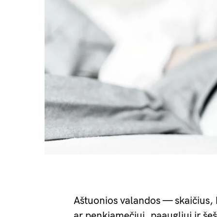
Aštuonios valandos — skaičius, kur
ar penkiamečiui, paaugliui ir še