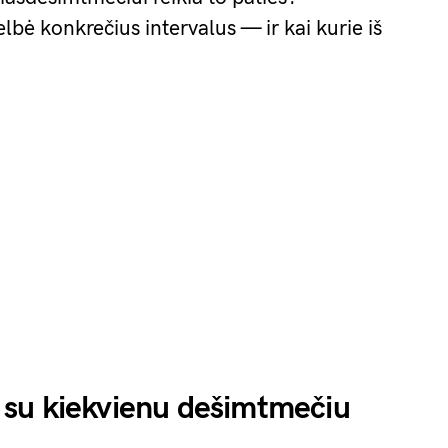
bė konkrečius intervalus — ir kai kurie iš
si su kiekvienu dešimtmečiu