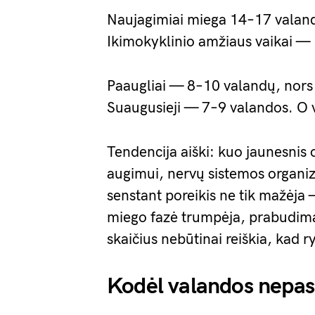
Naujagimiai miega 14–17 valand
Ikimokyklinio amžiaus vaikai —
Paaugliai — 8–10 valandų, nor
Suaugusieji — 7–9 valandos. O 
Tendencija aiški: kuo jaunesnis
augimui, nervų sistemos organiza
senstant poreikis ne tik mažėja 
miego fazė trumpėja, prabudima
skaičius nebūtinai reiškia, kad ry
Kodėl valandos nepas