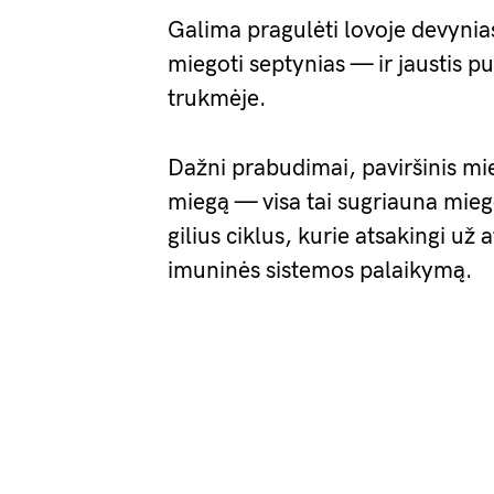
Galima pragulėti lovoje devynias
miegoti septynias — ir jaustis 
trukmėje.
Dažni prabudimai, paviršinis mie
miegą — visa tai sugriauna mieg
gilius ciklus, kurie atsakingi už 
imuninės sistemos palaikymą.