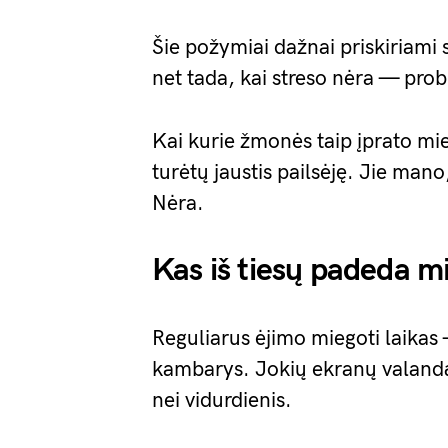
Šie požymiai dažnai priskiriami st
net tada, kai streso nėra — prob
Kai kurie žmonės taip įprato mi
turėtų jaustis pailsėję. Jie ma
Nėra.
Kas iš tiesų padeda mi
Reguliarus ėjimo miegoti laikas 
kambarys. Jokių ekranų valandą
nei vidurdienis.