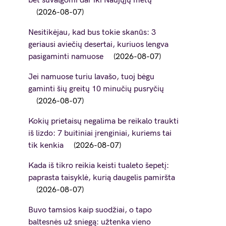
bet suvalgomi dar iki Naujųjų metų
2026-08-07
Nesitikėjau, kad bus tokie skanūs: 3
geriausi aviečių desertai, kuriuos lengva
pasigaminti namuose
2026-08-07
Jei namuose turiu lavašo, tuoj bėgu
gaminti šių greitų 10 minučių pusryčių
2026-08-07
Kokių prietaisų negalima be reikalo traukti
iš lizdo: 7 buitiniai įrenginiai, kuriems tai
tik kenkia
2026-08-07
Kada iš tikro reikia keisti tualeto šepetį:
paprasta taisyklė, kurią daugelis pamiršta
2026-08-07
Buvo tamsios kaip suodžiai, o tapo
baltesnės už sniegą: užtenka vieno