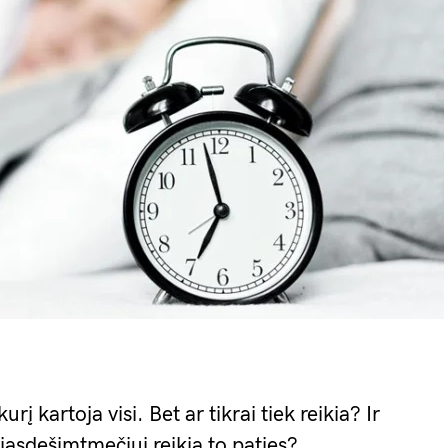
į kartoja visi. Bet ar tikrai tiek reikia? Ir
šiasdešimtmečiui reikia to paties?