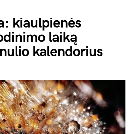
a: kiaulpienės
odinimo laiką
ėnulio kalendorius