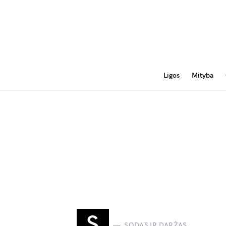
Ligos
Mityba
S
SODAS IR DARŽAS