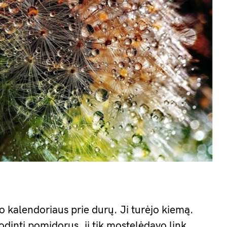
o kalendoriaus prie durų. Ji turėjo kiemą.
sodinti pomidorus, ji tik mostelėdavo link