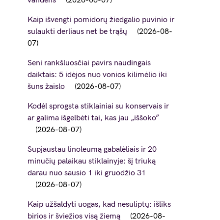
vandens
2026-08-07
Kaip išvengti pomidorų žiedgalio puvinio ir
sulaukti derliaus net be trąšų
2026-08-
07
Seni rankšluosčiai pavirs naudingais
daiktais: 5 idėjos nuo vonios kilimėlio iki
šuns žaislo
2026-08-07
Kodėl sprogsta stiklainiai su konservais ir
ar galima išgelbėti tai, kas jau „iššoko”
2026-08-07
Supjaustau linoleumą gabalėliais ir 20
minučių palaikau stiklainyje: šį triuką
darau nuo sausio 1 iki gruodžio 31
2026-08-07
Kaip užšaldyti uogas, kad nesuliptų: išliks
birios ir šviežios visą žiemą
2026-08-