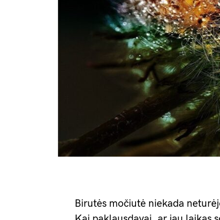
Birutės močiutė niekada neturėj
Kai paklausdavai, ar jau laikas 