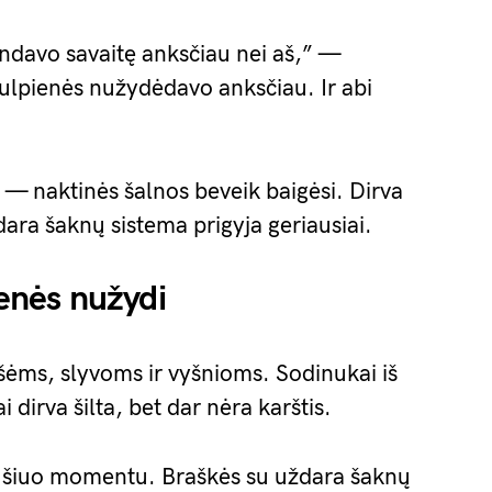
ndavo savaitę anksčiau nei aš,” —
aulpienės nužydėdavo anksčiau. Ir abi
 — naktinės šalnos beveik baigėsi. Dirva
ara šaknų sistema prigyja geriausiai.
ienės nužydi
ušėms, slyvoms ir vyšnioms. Sodinukai iš
 dirva šilta, bet dar nėra karštis.
ent šiuo momentu. Braškės su uždara šaknų