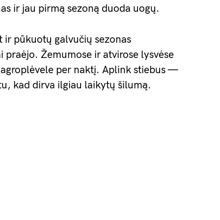
ienas ir jau pirmą sezoną duoda uogų.
t ir pūkuotų galvučių sezonas
ai praėjo. Žemumose ir atvirose lysvėse
 agroplėvele per naktį. Aplink stiebus —
, kad dirva ilgiau laikytų šilumą.