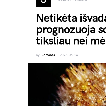
Netikėta išvad
prognozuoja s
tiksliau nei m
by
Romanas
2026-05-14