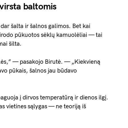
virsta baltomis
 dar šalta ir šalnos galimos. Bet kai
sirodo pūkuotos sėklų kamuolėliai — tai
i šilta.
eilės,” — pasakojo Birutė. — „Kiekvieną
davo pūkais, šalnos jau būdavo
aguoja į dirvos temperatūrą ir dienos ilgį.
as vietines sąlygas — ne teoriją iš