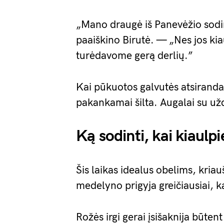
„Mano draugė iš Panevėžio sodi
paaiškino Birutė. — „Nes jos ki
turėdavome gerą derlių.”
Kai pūkuotos galvutės atsiranda
pakankamai šilta. Augalai su užd
Ką sodinti, kai kiaulp
Šis laikas idealus obelims, kria
medelyno prigyja greičiausiai, kai
Rožės irgi gerai įsišaknija būt