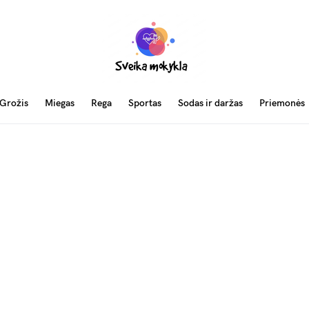
Grožis
Miegas
Rega
Sportas
Sodas ir daržas
Priemonės