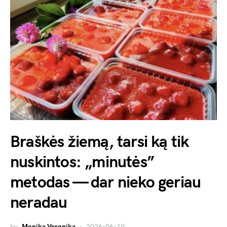
Braškės žiemą, tarsi ką tik
nuskintos: „minutės”
metodas — dar nieko geriau
neradau
by
Monika Veronika
2026-06-19