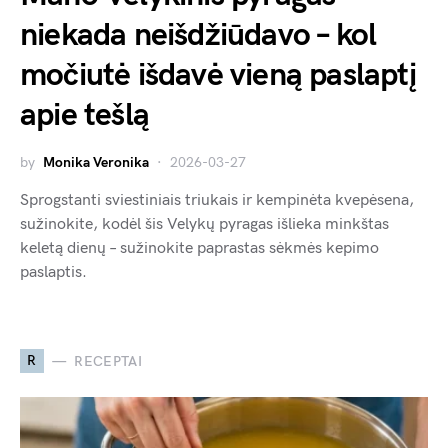
niekada neišdžiūdavo – kol
močiutė išdavė vieną paslaptį
apie tešlą
by
Monika Veronika
2026-03-27
Sprogstanti sviestiniais triukais ir kempinėta kvepėsena,
sužinokite, kodėl šis Velykų pyragas išlieka minkštas
keletą dienų – sužinokite paprastas sėkmės kepimo
paslaptis.
R
RECEPTAI