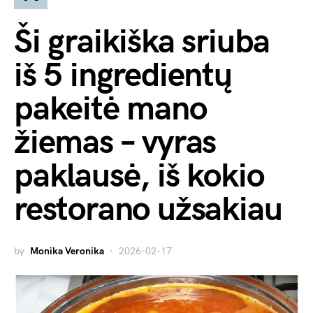
Ši graikiška sriuba
iš 5 ingredientų
pakeitė mano
žiemas – vyras
paklausė, iš kokio
restorano užsakiau
by
Monika Veronika
2026-02-17