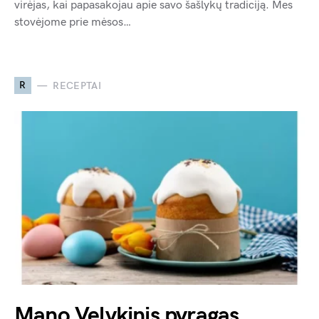
virėjas, kai papasakojau apie savo šašlykų tradiciją. Mes
stovėjome prie mėsos…
R
RECEPTAI
Mano Velykinis pyragas