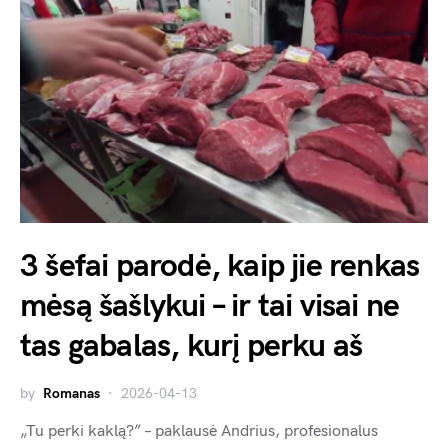
3 šefai parodė, kaip jie renkas
mėsą šašlykui – ir tai visai ne
tas gabalas, kurį perku aš
by
Romanas
2026-04-13
„Tu perki kaklą?” – paklausė Andrius, profesionalus