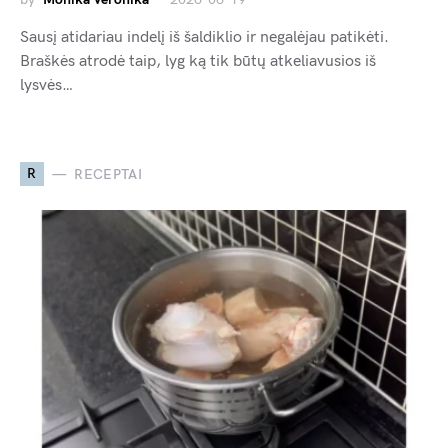
Sausį atidariau indelį iš šaldiklio ir negalėjau patikėti.
Braškės atrodė taip, lyg ką tik būtų atkeliavusios iš
lysvės…
R
RECEPTAI