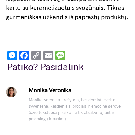
kartu su karamelizuotais svogūnais. Tikras
gurmaniškas užkandis iš paprastų produktų.
Messenger
Facebook
Copy
Email
Message
Link
Patiko? Pasidalink
Monika Veronika
Monika Veronika – rašytoja, besidominti sveika
gyvensena, kasdieniais įpročiais ir emocine gerove.
Savo tekstuose ji ieško ne tik atsakymų, bet ir
prasmingų klausimų.