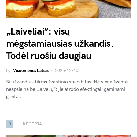
„Laiveliai”: visų
mėgstamiausias užkandis.
Todėl ruošiu daugiau
by
Visuomenės balsas
2025-12-10
Ši užkandis – tikras šventinio stalo hitas. Nė viena šventė
neapsieina be „laivelių”: jie atrodo efektingai, gaminami
greitai,…
R
RECEPTAI