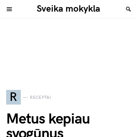
Sveika mokykla
R
RECEPTAI
Metus kepiau
svogūnus