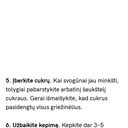
5. Įberkite cukrų.
Kai svogūnai jau minkšti,
tolygiai pabarstykite arbatinį šaukštelį
cukraus. Gerai išmaišykite, kad cukrus
pasidengtų visus griežinėlius.
6. Užbaikite kepimą.
Kepkite dar 3–5