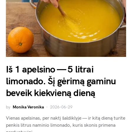
Iš 1 apelsino — 5 litrai
limonado. Šį gėrimą gaminu
beveik kiekvieną dieną
by
Monika Veronika
2026-06-29
Vienas apelsinas, per naktį šaldiklyje — ir kitą dieną turite
penkis litrus naminio limonado, kuris skonis primena