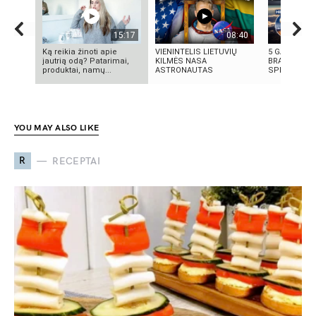
15:17
08:40
Ką reikia žinoti apie
VIENINTELIS LIETUVIŲ
5 GALINGIAU
jautrią odą? Patarimai,
KILMĖS NASA
BRANDUOLIN
produktai, namų...
ASTRONAUTAS
SPROGIMAI 
YOU MAY ALSO LIKE
R
RECEPTAI