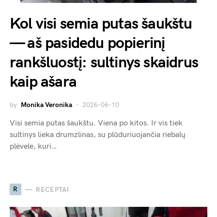
Kol visi semia putas šaukštu
— aš pasidedu popierinį
rankšluostį: sultinys skaidrus
kaip ašara
by
Monika Veronika
2026-06-10
Visi semia putas šaukštu. Viena po kitos. Ir vis tiek
sultinys lieka drumzlinas, su plūduriuojančia riebalų
plėvele, kuri…
R
RECEPTAI