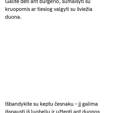
Galite dėti ant burgerio, sumaišyti su
kruopomis ar tiesiog valgyti su šviežia
duona.
Išbandykite su keptu česnaku – jį galima
išspausti iš luobelių ir užtepti ant duonos