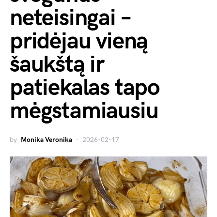
neteisingai –
pridėjau vieną
šaukštą ir
patiekalas tapo
mėgstamiausiu
by
Monika Veronika
2026-02-17